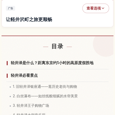
查看选项
广告
让軽井沢町之旅更顺畅
查找軽井沢町附近的酒店
↗
目录
查找軽井沢町的体验
↗
轻井泽是什么？距离东京约1小时的高原度假胜地
轻井泽必看景点
1. 旧轻井泽银座通——逛历史老街与购物
2. 白丝瀑布——如丝线般细腻的水帘美景
3. 轻井泽王子购物广场
4. 轻井泽大贺音乐厅