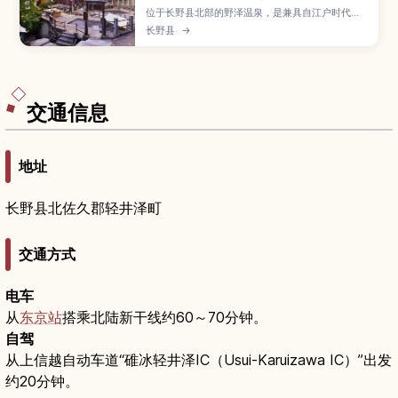
位于长野县北部的野泽温泉，是兼具自江户时代延
续至今的汤治文化与粉雪滑雪胜地的人气温泉街。
长野县
→
本文介绍遍布镇内的13处公共浴场与入浴礼仪、冬
季滑雪与滑雪板旺季、夏季绿意盎然时的散步与活
动、旅馆与民宿的选择要点，以及从长野站出发的
交通方式和巴士资讯，让你一年四季都能玩转野泽
温泉。
交通信息
地址
长野县北佐久郡轻井泽町
交通方式
电车
从
东京站
搭乘北陆新干线约60～70分钟。
自驾
从上信越自动车道“碓冰轻井泽IC（Usui-Karuizawa IC）”出发
约20分钟。