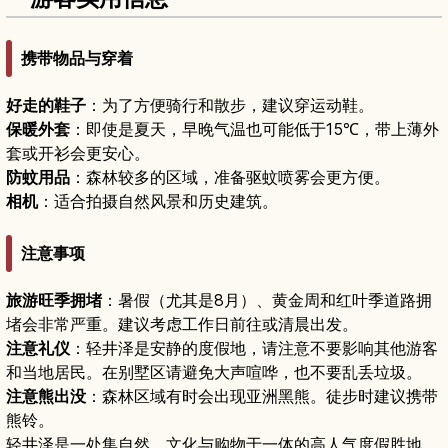
携带物品与穿着
好走的鞋子
：为了方便骑行和散步，建议穿运动鞋。
保暖外套
：即使是夏天，早晚气温也可能低于15℃，带上薄外
套或开衫会更安心。
防蚊用品
：森林较多的区域，准备驱蚊喷雾会更方便。
相机
：适合拍摄自然风景和历史建筑。
注意事项
旅游旺季拥堵
：暑假（尤其是8月）、黄金周和红叶季道路拥
堵会非常严重。建议考虑工作日前往或清晨出发。
注意礼仪
：轻井泽是安静的度假地，请注意不要影响其他游客
和当地居民。在别墅区请避免大声喧哗，也不要乱丢垃圾。
注意熊出没
：森林区域有时会出现亚洲黑熊。徒步时建议携带
熊铃。
轻井泽是一处集自然、文化与购物于一体的高人气度假胜地。