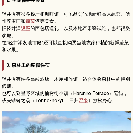
轻井泽有很多餐厅和咖啡馆，可以品尝当地新鲜高原蔬菜、信
州荞麦面和
葡萄
酒等美食。
旧轻井泽
银座
的面包店巡礼，以及本地产果酱试吃，也都很受
欢迎。
在“轻井泽发地市庭”还可以直接购买当地农家种植的新鲜蔬菜
和水果。
3. 森林里的度假住宿
轻井泽有许多高端酒店、木屋和旅馆，适合体验森林中的特别
假期。
也可以到星野区域的榆树街小镇（Harunire Terrace）逛街，
或去蜻蜓之汤（Tonbo-no-yu，日归
温泉
）放松身心。