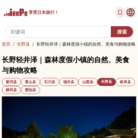
享受
日本旅行！
首页
/
长野县
/
长野轻井泽｜森林度假小镇的自然、美食与购物攻略
长野轻井泽｜森林度假小镇的自然、美食
与购物攻略
长野县
新泻县
富山县
石川县
福井县
山梨县
岐阜县
静冈县
爱知县