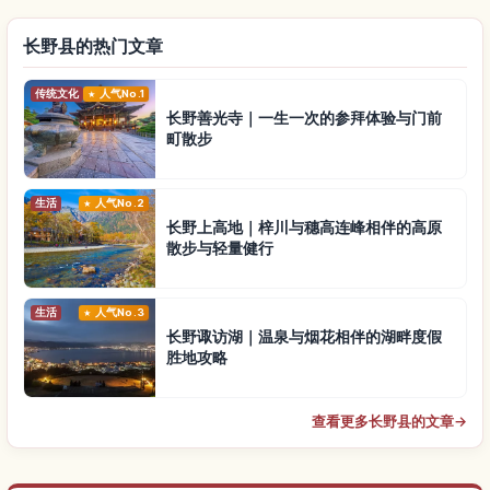
长野县的热门文章
传统文化
人气No.1
长野善光寺｜一生一次的参拜体验与门前
町散步
生活
人气No.2
长野上高地｜梓川与穗高连峰相伴的高原
散步与轻量健行
生活
人气No.3
长野诹访湖｜温泉与烟花相伴的湖畔度假
胜地攻略
查看更多长野县的文章
→