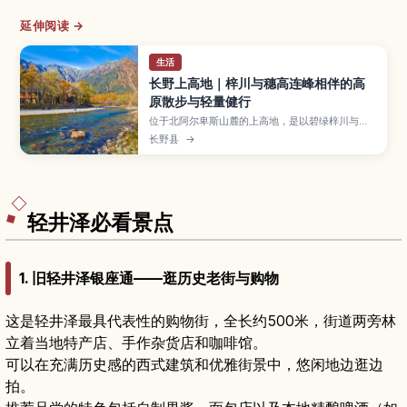
延伸阅读 →
生活
长野上高地｜梓川与穗高连峰相伴的高
原散步与轻量健行
位于北阿尔卑斯山麓的上高地，是以碧绿梓川与穗
高连峰山景闻名的高原山岳景区。本文介绍河童
长野县
→
桥、大正池、明神池等经典景点的步行路线与难
度、四季风景与适合的服装装备、巴士进出方式与
私家车管制规则，并提供第一次来访也能安心享受
自然的健行小技巧。
轻井泽必看景点
1. 旧轻井泽银座通——逛历史老街与购物
这是轻井泽最具代表性的购物街，全长约500米，街道两旁林
立着当地特产店、手作杂货店和咖啡馆。
可以在充满历史感的西式建筑和优雅街景中，悠闲地边逛边
拍。