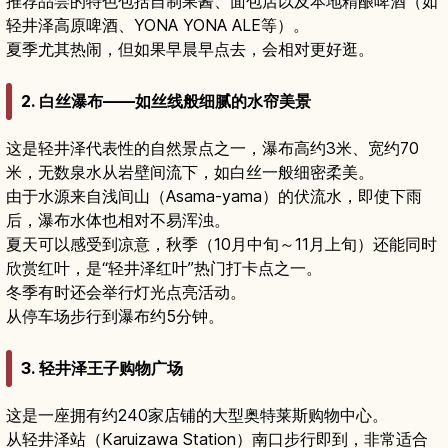
推荐品尝的特色包括自制果酱、面包店以及本地精酿啤酒（如
轻井泽高原啤酒、YONA YONA ALE等）。
夏季尤其热闹，但如果早晨早点去，会相对更好逛。
2. 白丝瀑布——如丝线般细腻的水帘美景
这是轻井泽代表性的自然景点之一，瀑布高约3米、宽约70
米，无数泉水从岩壁间流下，如白丝一般细密柔美。
由于水源来自浅间山（Asama-yama）的伏流水，即使下雨
后，瀑布水体也相对不易浑浊。
夏天可以感受到凉意，秋季（10月中旬～11月上旬）还能同时
欣赏红叶，是“轻井泽红叶”热门打卡点之一。
冬季有时还会举行灯光点亮活动。
从停车场步行到瀑布约5分钟。
3. 轻井泽王子购物广场
这是一座拥有约240家店铺的大型奥特莱斯购物中心。
从轻井泽站（Karuizawa Station）南口步行即到，非常适合