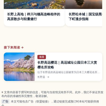
长野上高地｜梓川与穗高连峰相伴的
长野松本城｜国宝级黑色
高原散步与轻量健行
下町漫步指南
接下来阅读 →
生活
长野高远樱花｜高远城址公园日本三大赏
樱名所攻略
位于长野县的高远城址公园被誉为日本三大樱花名所
之一，园内约1500株“高远小彼岸樱”盛开时，整座山
长野县
→
丘染成梦幻粉色。文章将介绍花期与最佳观赏时间、
夜间点灯、必拍景观点、门票与交通方式，以及周边
景点和高远荞麦面等在地美食，帮助你规划一趟完美
赏樱之旅。
※ 文章内容基于撰写时的信息，可能与当前情况有所不同。此外，我们不保证所发
布内容的准确性和完整性，敬请谅解。
广告
本文可能包含广告（联盟链接），通过链接完成预订时本站可能获得佣
金。