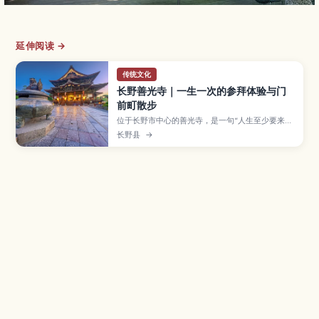
延伸阅读 →
传统文化
长野善光寺｜一生一次的参拜体验与门
前町散步
位于长野市中心的善光寺，是一句“人生至少要来一
次善光寺参拜”而闻名的古老寺院，清晨诵经仪式与
长野县
→
御戒坛巡礼、寺前参道商店街都充满独特氛围。本
文介绍本堂与山门的看点、御朱印与护身符的领取
方式、周边咖啡馆与在地美食，以及从长野站前往
的交通方式与推荐散步路线，让你轻松规划经典的
长野市区半日游。