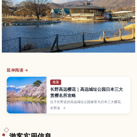
延伸阅读 →
生活
长野高远樱花｜高远城址公园日本三大
赏樱名所攻略
位于长野县的高远城址公园被誉为日本三大樱花名
所之一，园内约1500株“高远小彼岸樱”盛开时，整
长野县
→
座山丘染成梦幻粉色。文章将介绍花期与最佳观赏
时间、夜间点灯、必拍景观点、门票与交通方式，
以及周边景点和高远荞麦面等在地美食，帮助你规
划一趟完美赏樱之旅。
游客实用信息