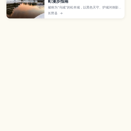
町漫步指南
被称为“乌城”的松本城，以黑色天守、护城河倒影
与远处阿尔卑斯群山交织出的景致而闻名，是日本
长野县
→
的国宝城之一。本文介绍天守内部的参观重点与陡
峭楼梯的注意事项、夜间灯光秀和樱花、雪景等季
节亮点，以及从松本站前往的交通方式、周边城下
町街道、美术馆与在地美食，帮助你规划一日悠闲
城郭散步行程。