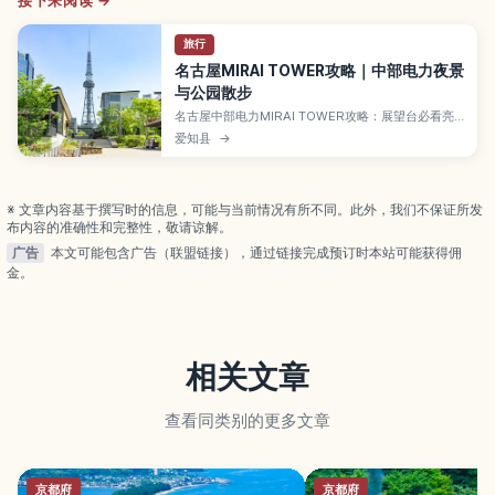
接下来阅读 →
旅行
名古屋MIRAI TOWER攻略｜中部电力夜景
与公园散步
名古屋中部电力MIRAI TOWER攻略：展望台必看亮
点、夜间灯光与中央公园散步路线一次掌握。首次名
爱知县
→
古屋观光也能轻松规划，交通思路与注意事项提前了
解。
※ 文章内容基于撰写时的信息，可能与当前情况有所不同。此外，我们不保证所发
布内容的准确性和完整性，敬请谅解。
广告
本文可能包含广告（联盟链接），通过链接完成预订时本站可能获得佣
金。
相关文章
查看同类别的更多文章
京都府
京都府