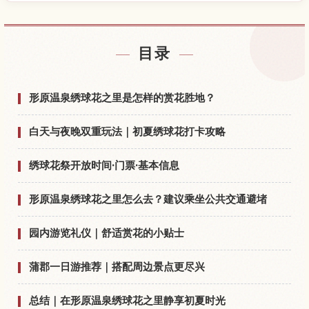
查找形原温泉 あじさい之里附近的酒店
↗
目录
查找形原温泉 あじさい之里的体验
↗
形原温泉绣球花之里是怎样的赏花胜地？
白天与夜晚双重玩法｜初夏绣球花打卡攻略
绣球花祭开放时间·门票·基本信息
形原温泉绣球花之里怎么去？建议乘坐公共交通避堵
园内游览礼仪｜舒适赏花的小贴士
蒲郡一日游推荐｜搭配周边景点更尽兴
总结｜在形原温泉绣球花之里静享初夏时光