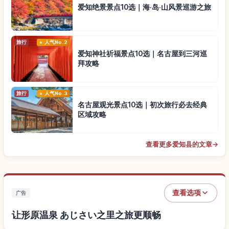
爱知绝景景点10选｜海·岛·山风景巡游之旅
旅行
人气No.2
爱知神社祈福景点10选｜名古屋到三河巡
拜攻略
旅行
人气No.3
名古屋观光景点10选｜初次旅行必去经典
区域攻略
查看更多爱知县的文章
→
查看选项
广告
让形原温泉 あじさい之里之旅更顺畅