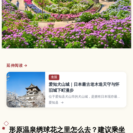
延伸阅读 →
生活
爱知犬山城｜日本最古老木造天守与怀
旧城下町漫步
位于爱知县犬山市的犬山城，是拥有日本现存最古
老木造天守的国宝城郭，从天守顶层可眺望木曾川
爱知县
→
与城下古街的迷人景致。本文介绍犬山城的历史与
木造天守的参观重点、春樱与秋枫交织的城内风
景、可边走边吃的犬山城下町与针纲神社，以及明
治村、Little World 等周边景点，并提供从名古屋
出发的交通方式、参观所需时间和攀登木梯时适合
的服装与随身物品建议。
形原温泉绣球花之里怎么去？建议乘坐