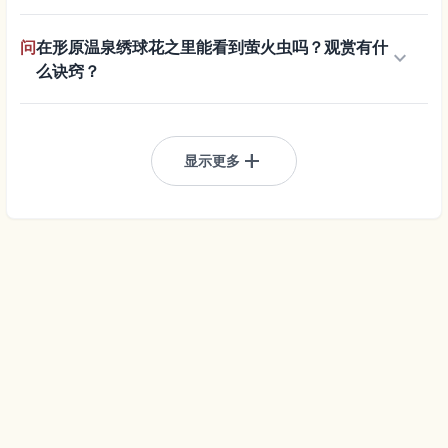
问
在形原温泉绣球花之里能看到萤火虫吗？观赏有什
keyboard_arrow_down
么诀窍？
add
显示更多