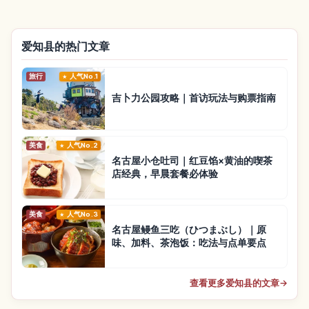
爱知县的热门文章
旅行
人气No.1
吉卜力公园攻略｜首访玩法与购票指南
美食
人气No.2
名古屋小仓吐司｜红豆馅×黄油的喫茶
店经典，早晨套餐必体验
美食
人气No.3
名古屋鳗鱼三吃（ひつまぶし）｜原
味、加料、茶泡饭：吃法与点单要点
查看更多爱知县的文章
→