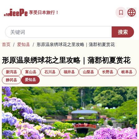
享受
日本旅行！
首页
/
爱知县
/
形原温泉绣球花之里攻略｜蒲郡初夏赏花
形原温泉绣球花之里攻略｜蒲郡初夏赏花
新泻县
富山县
石川县
福井县
山梨县
长野县
岐阜县
爱知县
静冈县