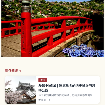
延伸阅读 →
生活
爱知·冈崎城｜家康故乡的历史城堡与河
畔公园
位于爱知县冈崎市的冈崎城，是德川家康的诞生
地，如今以重建天守、历史博物馆和樱花盛开的冈
爱知县
→
崎公园而闻名。本文将介绍城内展览与观景点、家