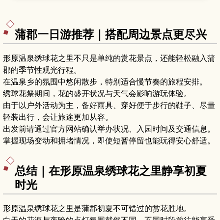
康相关景点、春季夜樱活动等看点，以及适合初次
造访者的游览路线、周边美食和从名古屋出发的交
通方式。
蒲郡一日游推荐｜搭配周边景点更尽兴
形原温泉绣球花之里不只是单纯的赏花景点，还能轻松融入蒲
郡的季节性观光行程。
在温泉乡的氛围中悠闲散步，特别适合慢节奏的旅程安排。
绣球花祭期间，花的盛开状况与天气会影响游玩体验。
由于以户外活动为主，备好雨具、穿好便于步行的鞋子、尽量
轻装出行，会让旅途更加从容。
出发前请通过官方网站确认举办状况、入园时间及交通信息。
掌握现场变动和拥堵情况，即使短暂停留也能玩得安心舒适。
总结｜在形原温泉绣球花之里静享初夏
时光
形原温泉绣球花之里是蒲郡初夏不可错过的赏花胜地。
白天的花海与夜晚的点灯氛围截然不同，不同时段前往能享受