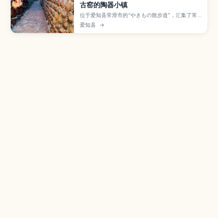
古窑的陶器小镇
位于爱知县常滑市的“やきもの散步道”，汇集了常
滑烧工房、红砖烟囱、陶管坡道和招财猫等，是感
爱知县
→
受日本六古窑之一——常滑烧历史与街景的散步路
线。本文介绍A、B路线的走法与亮点、陶艺体验和
特色咖啡馆，以及从名古屋和中部国际机场前往的
交通与停留时间建议。