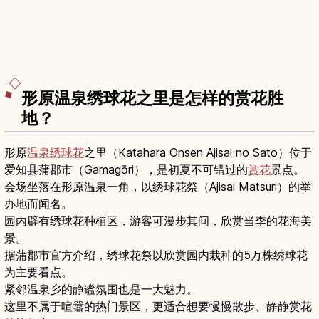
形原温泉绣球花之里是怎样的赏花胜
地？
形原
温泉
绣球花
之里（Katahara Onsen Ajisai no Sato）位于
爱知县蒲郡市（Gamagōri），是初夏不可错过的
赏花
景点。
会场坐落在形原温泉一角，以绣球花祭（Ajisai Matsuri）的举
办地而闻名。
园内辟有绣球花种植区，游客可漫步其间，欣赏当季的花海美
景。
据蒲郡市官方介绍，绣球花祭以欣赏园内栽种的5万株绣球花
为主要看点。
紧邻温泉乡的静谧氛围也是一大魅力。
这里不属于喧嚣的热门景区，更适合想要慢慢散步、静静赏花