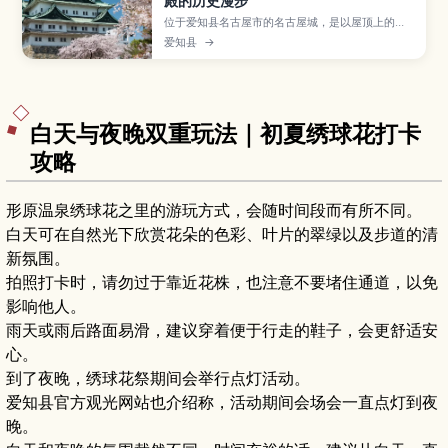
殿的历史漫步
位于爱知县名古屋市的名古屋城，是以屋顶上的金
鯱、雄伟天守阁和复原本丸御殿闻名的代表性城
爱知县
→
郭。本文介绍名古屋城的建城历史与战后重建、天
守内部展览、本丸御殿华丽的壁画和庭园，以及四
季皆宜散步的名城公园，并提供从名古屋站出发的
交通方式、门票、参观所需时间与适合的穿着与随
身物品建议。
白天与夜晚双重玩法｜初夏绣球花打卡
攻略
形原温泉绣球花之里的游玩方式，会随时间段而有所不同。
白天可在自然光下欣赏花朵的色彩、叶片的翠绿以及步道的清
新氛围。
拍照打卡时，请勿过于靠近花株，也注意不要堵住通道，以免
影响他人。
雨天或雨后路面易滑，建议穿着便于行走的鞋子，会更舒适安
心。
到了夜晚，绣球花祭期间会举行点灯活动。
爱知县官方观光网站也介绍称，活动期间会场会一直点灯到夜
晚。