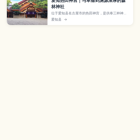
爱知热田神宫｜与草薙剑渊源深厚的森
林神社
位于爱知县名古屋市的热田神宫，是供奉三种神器
之一「草薙剑」的日本重要神社之一，境内林木繁
爱知县
→
茂、气氛庄严宁静。本文介绍本宫、收藏约数千件
文物的宝物馆、以清泉闻名的清水社，以及热田祭
等一年四季举行的祭典活动，并提供从市内各车站
前往的交通方式、参拜所需时间与服装礼仪建议，
以及可顺道造访的白鸟庭园与名古屋港等周边景
点。