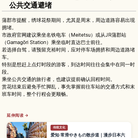
公共交通避堵
蒲郡市提醒，绣球花祭期间，尤其是周末，周边道路容易出现
拥堵。
市政府官网建议乘坐名铁电车（Meitetsu）或从JR蒲郡站
（Gamagōri Station）乘坐临时直达巴士前往。
若选择自驾，请预留充裕时间，应对停车场拥挤和周边道路堵
车。
特别是想赶上点灯时段的游客，到达时间往往会集中在同一时
段。
乘坐公共交通的旅行者，也建议提前确认回程时间。
赏花结束后避免手忙脚乱，事先掌握前往车站的交通方式和末
班车时间，整个行程会更顺畅。
延伸阅读 →
传统文化
爱知·常滑やきもの散步道｜漫步日本六