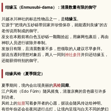
结缘玉（Enmusubi-dama）：清晨数量有限的御守
川越冰川神社的标志性物品之一，是
结缘玉
。
它源于“把境内玉砂砾带回家并珍惜保存，就能遇到良缘”的古
老传说而制成的御守。
巫女在本殿前将白色玉砂砾一颗颗拾起，用麻网包裹后，再由
神职人员进行祓除并奉制。
发放日有限，且清晨数量不多，想领取的人建议尽早参拜。
据说当遇到理想对象后，两人一同到
神社参拜
并归还结缘玉，
还能获得特别的御守。
结缘风铃（夏季限定）
夏季期间，境内会出现美丽的
风铃
回廊
。
江户风铃（Edo Fūrin）随风摇曳，清澈凉爽的音色吸引许多
到访者。
风铃上的
短册
写着参拜者的心愿，据说会随风传达给神明。
有些年份还会在夜间进行点灯，让境内呈现与白天不同的梦幻