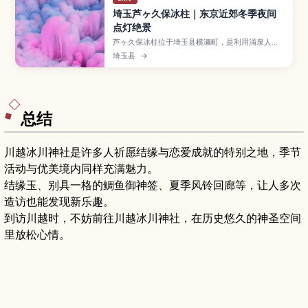
埼玉芦ヶ久保冰柱｜东京近郊冬季夜间
点灯绝景
芦ヶ久保冰柱位于埼玉县横濑町，是利用涌泉人工
打造的巨大冰柱景观，白天呈现蓝白色光泽，夜晚
埼玉县
→
则配合灯光秀宛如梦境。本文将介绍冰柱的看点与
拍照技巧、举办期间与门票、适合一起安排的秩父
周边景点，以及从池袋出发搭电车前往的路线和防
滑鞋等保暖装备建议，帮助你规划东京近郊冬季一
日游。
总结
川越冰川神社是许多人祈愿结缘与恋爱成就的特别之地，季节
活动与优美境内同样充满魅力。
结缘玉、别具一格的鲷鱼御神签、夏季风铃回廊等，让人多次
造访也能发现新乐趣。
到访川越时，不妨前往川越冰川神社，在历史悠久的神圣空间
里放松心情。