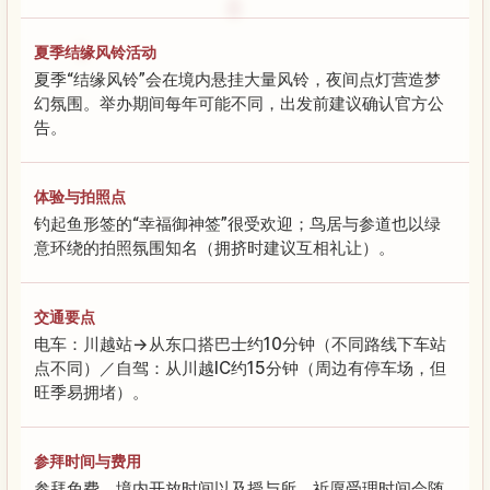
夏季结缘风铃活动
夏季“结缘风铃”会在境内悬挂大量风铃，夜间点灯营造梦
幻氛围。举办期间每年可能不同，出发前建议确认官方公
告。
体验与拍照点
钓起鱼形签的“幸福御神签”很受欢迎；鸟居与参道也以绿
意环绕的拍照氛围知名（拥挤时建议互相礼让）。
交通要点
电车：川越站→从东口搭巴士约10分钟（不同路线下车站
点不同）／自驾：从川越IC约15分钟（周边有停车场，但
旺季易拥堵）。
参拜时间与费用
参拜免费。境内开放时间以及授与所、祈愿受理时间会随