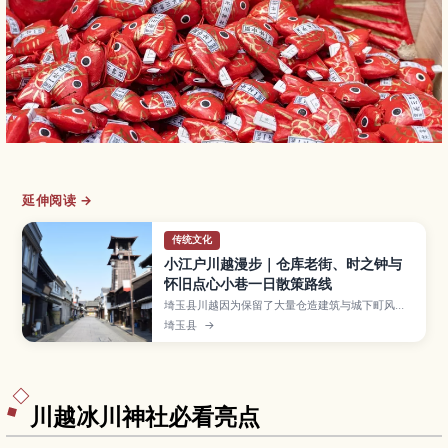
延伸阅读 →
传统文化
小江户川越漫步｜仓库老街、时之钟与
怀旧点心小巷一日散策路线
埼玉县川越因为保留了大量仓造建筑与城下町风
情，被称为“小江户”，街上有象征性的“时之钟”和
埼玉县
→
充满昭和气息的菓子屋横丁等人气景点。本文将介
绍从仓造老街开始的漫步路线，川越冰川神社、川
越城本丸御殿、喜多院等必访景点，以及边走边吃
的地瓜甜点和在地小吃、和服租借体验与从东京出
发的交通方式，适合首次来日本或亲子自由行。
川越冰川神社必看亮点