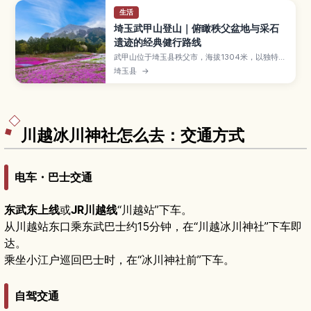
生活
埼玉武甲山登山｜俯瞰秩父盆地与采石
遗迹的经典健行路线
武甲山位于埼玉县秩父市，海拔1304米，以独特的
三角形山形和石灰岩采掘历史闻名，是关东代表性
埼玉县
→
名山之一。本文将介绍适合新手到进阶者的主要登
山路线与所需时间、山顶俯瞰秩父盆地与远眺富士
山等壮丽景色、采石场留下的特殊山形，以及从西
武秩父方向的交通方式与登山装备建议，帮助你轻
松规划一趟安全又充实的一日健行。
川越冰川神社怎么去：交通方式
电车・巴士交通
东武东上线
或
JR川越线
“川越站”下车。
从川越站东口乘东武巴士约15分钟，在“川越冰川神社”下车即
达。
乘坐小江户巡回巴士时，在“冰川神社前”下车。
自驾交通