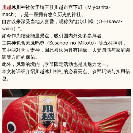
川越
冰川神社
位于埼玉县川越市宫下町（Miyoshita-
machi），是一座拥有悠久历史的神社。
自古以来深受当地人喜爱，昵称为“お氷川様（O-Hikawa-
sama）”。
如今作为结缘能量景点，吸引国内外众多参拜者。
主祭神包含素戋呜尊（Susanoo-no-Mikoto）等五柱神明，
其中两对为夫妻神，因此被认为具有结缘、夫妻圆满与家庭圆
满等方面的保佑。
此外，风雅的境内与季节限定活动也是其魅力之一。
本文将详细介绍川越冰川神社的必看亮点、参拜玩法与实用信
息。