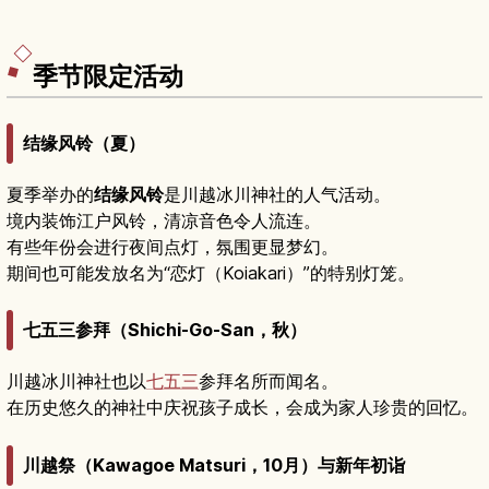
季节限定活动
结缘风铃（夏）
夏季举办的
结缘风铃
是川越冰川神社的人气活动。
境内装饰江户风铃，清凉音色令人流连。
有些年份会进行夜间点灯，氛围更显梦幻。
期间也可能发放名为“恋灯（Koiakari）”的特别灯笼。
七五三参拜（Shichi-Go-San，秋）
川越冰川神社也以
七五三
参拜名所而闻名。
在历史悠久的神社中庆祝孩子成长，会成为家人珍贵的回忆。
川越祭（Kawagoe Matsuri，10月）与新年初诣