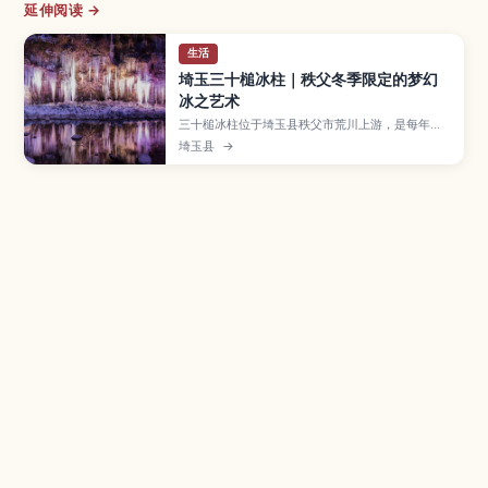
延伸阅读 →
生活
埼玉三十槌冰柱｜秩父冬季限定的梦幻
冰之艺术
三十槌冰柱位于埼玉县秩父市荒川上游，是每年冬
季才能看到的自然冰瀑景观。本文介绍高达数米的
埼玉县
→
冰墙与夜间灯光秀的看点、附近可顺游的冰柱景点
和温泉、从东京出发的电车＋巴士与自驾路线，以
及冬季必备的保暖装备，帮助你安心规划秩父一日
冬季小旅行。