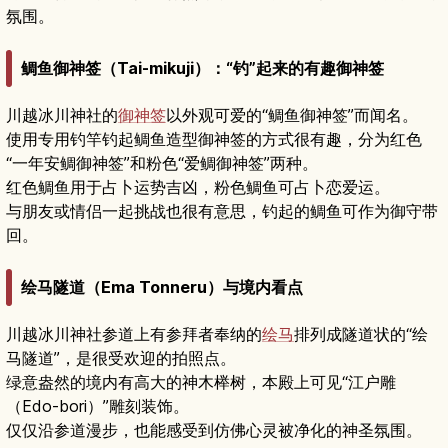
氛围。
鲷鱼御神签（Tai-mikuji）：“钓”起来的有趣御神签
川越冰川神社的
御神签
以外观可爱的“鲷鱼御神签”而闻名。
使用专用钓竿钓起鲷鱼造型御神签的方式很有趣，分为红色
“一年安鲷御神签”和粉色“爱鲷御神签”两种。
红色鲷鱼用于占卜运势吉凶，粉色鲷鱼可占卜恋爱运。
与朋友或情侣一起挑战也很有意思，钓起的鲷鱼可作为御守带
回。
绘马隧道（Ema Tonneru）与境内看点
川越冰川神社参道上有参拜者奉纳的
绘马
排列成隧道状的“绘
马隧道”，是很受欢迎的拍照点。
绿意盎然的境内有高大的神木榉树，本殿上可见“江户雕
（Edo-bori）”雕刻装饰。
仅仅沿参道漫步，也能感受到仿佛心灵被净化的神圣氛围。