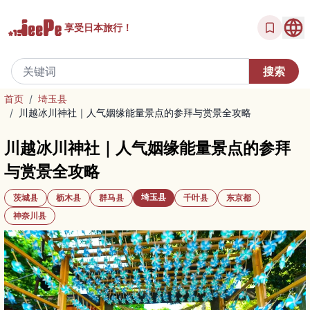
享受
日本旅行！
首页
/
埼玉县
/
川越冰川神社｜人气姻缘能量景点的参拜与赏景全攻略
川越冰川神社｜人气姻缘能量景点的参拜
与赏景全攻略
埼玉县
茨城县
枥木县
群马县
千叶县
东京都
神奈川县