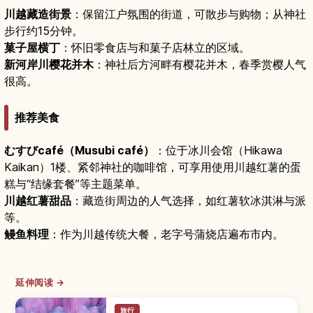
川越藏造街景
：保留江户氛围的街道，可散步与购物；从神社
步行约15分钟。
菓子屋横丁
：怀旧零食店与和菓子店林立的区域。
新河岸川樱花并木
：神社后方河畔有樱花并木，春季赏樱人气
很高。
推荐美食
むすびcafé（Musubi café）
：位于冰川会馆（Hikawa
Kaikan）1楼、紧邻神社的咖啡馆，可享用使用川越红薯的蛋
糕与“结缘套餐”等主题菜单。
川越红薯甜品
：藏造街周边的人气选择，如红薯软冰淇淋与派
等。
鳗鱼料理
：作为川越传统大餐，老字号蒲烧店遍布市内。
延伸阅读 →
旅行