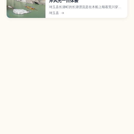
岸风光一日体验
埼玉县长瀞町的长瀞漂流是在木船上顺着荒川穿行
峡谷的经典体验，途中可近距离欣赏被称为“岩畳”
埼玉县
→
的奇岩和四季变换的溪谷景色。本文将介绍各类路
线和乘船流程、急流与平缓河段的不同乐趣、推荐
季节与服装准备、附近的宝登山缆车和岩畳步道、
秩父荞麦面与猪味噌饭等在地美食，以及从东京出
发的交通方式，适合亲子与初次来日本的旅人。