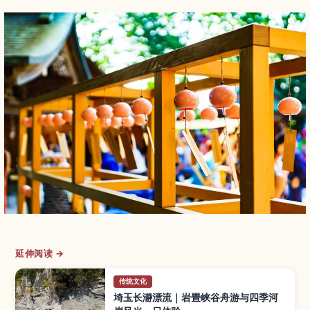
延伸阅读 →
传统文化
埼玉长瀞漂流｜岩畳峡谷舟游与四季河