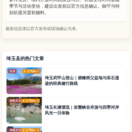
季节与活动变动，建议出发前以官方信息确认。御守与特
别祈愿另需初穗料。
最新信息请以官方发布或现场确认为准。
埼玉县的热门文章
生活
人气No.1
埼玉武甲山登山｜俯瞰秩父盆地与采石遗
迹的经典健行路线
传统文化
人气No.2
埼玉长瀞漂流｜岩畳峡谷舟游与四季河岸
风光一日体验
传统文化
人气No.3