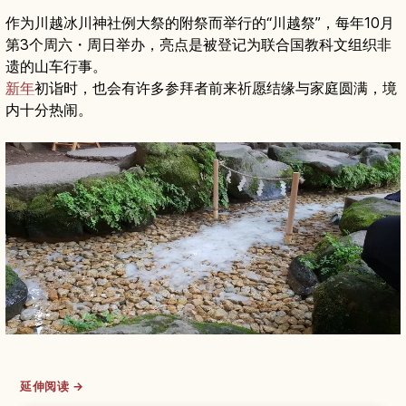
作为川越冰川神社例大祭的附祭而举行的“川越祭”，每年10月
第3个周六・周日举办，亮点是被登记为联合国教科文组织非
遗的山车行事。
新年
初诣时，也会有许多参拜者前来祈愿结缘与家庭圆满，境
内十分热闹。
延伸阅读 →