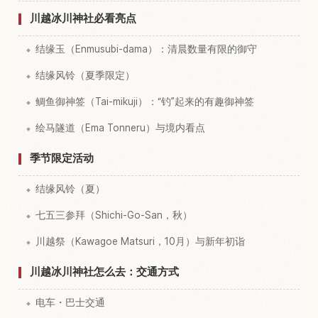
川越冰川神社必看亮点
结缘玉（Enmusubi-dama）：清晨数量有限的御守
结缘风铃（夏季限定）
鲷鱼御神签（Tai-mikuji）：“钓”起来的有趣御神签
绘马隧道（Ema Tonneru）与境内看点
季节限定活动
结缘风铃（夏）
七五三参拜（Shichi-Go-San，秋）
川越祭（Kawagoe Matsuri，10月）与新年初诣
川越冰川神社怎么去：交通方式
电车・巴士交通