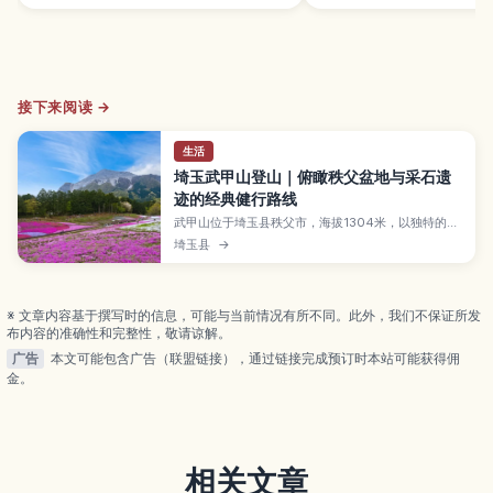
接下来阅读 →
生活
埼玉武甲山登山｜俯瞰秩父盆地与采石遗
迹的经典健行路线
武甲山位于埼玉县秩父市，海拔1304米，以独特的三
角形山形和石灰岩采掘历史闻名，是关东代表性名山
埼玉县
→
之一。本文将介绍适合新手到进阶者的主要登山路线
与所需时间、山顶俯瞰秩父盆地与远眺富士山等壮丽
景色、采石场留下的特殊山形，以及从西武秩父方向
的交通方式与登山装备建议，帮助你轻松规划一趟安
※ 文章内容基于撰写时的信息，可能与当前情况有所不同。此外，我们不保证所发
全又充实的一日健行。
布内容的准确性和完整性，敬请谅解。
广告
本文可能包含广告（联盟链接），通过链接完成预订时本站可能获得佣
金。
相关文章