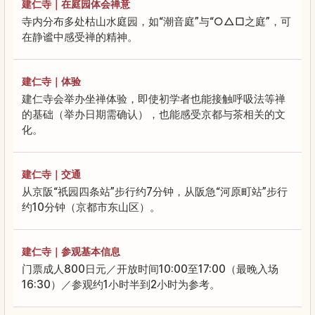
建仁寺｜在庭园体会禅意
寺内分布多处枯山水庭园，如“潮音庭”与“○△□之庭”，可
在静谧中感受禅的精神。
建仁寺｜体验
建仁寺会举办坐禅体验，即使初学者也能接触呼吸法等禅
的基础（举办日期需确认），也能感受京都与茶相关的文
化。
建仁寺｜交通
从京阪“祇园四条站”步行约7分钟，从阪急“河原町站”步行
约10分钟（京都市东山区）。
建仁寺｜参观基本信息
门票成人800日元／开放时间10:00至17:00（最晚入场
16:30）／参观约1小时半到2小时为参考。