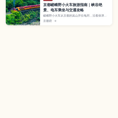
京都嵯峨野小火车旅游指南｜峡谷绝
景、电车乘坐与交通攻略
嵯峨野小火车从京都的岚山开往龟冈，沿着保津川
峡谷缓慢前行，是欣赏春樱与秋枫的人气观光列
京都府
→
车。本文将介绍最佳乘车季节、车票购买与预约方
法、推荐路线和座位选择，以及从京都市区前往车
站的交通与注意事项，帮助第一次来京都的旅人轻
松规划浪漫列车之旅。