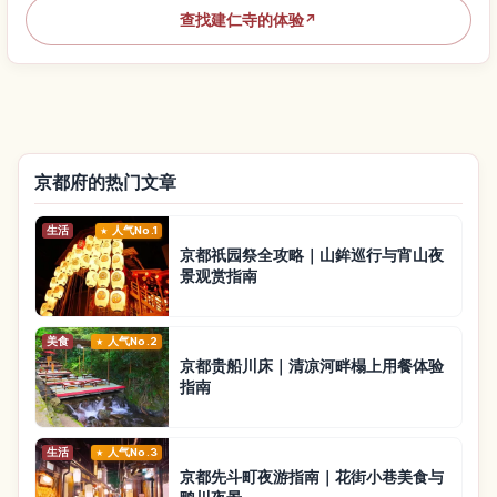
查找建仁寺的体验
↗
京都府的热门文章
生活
人气No.1
京都祇园祭全攻略｜山鉾巡行与宵山夜
景观赏指南
美食
人气No.2
京都贵船川床｜清凉河畔榻上用餐体验
指南
生活
人气No.3
京都先斗町夜游指南｜花街小巷美食与