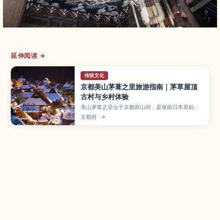
延伸阅读 →
传统文化
京都美山茅葺之里旅游指南｜茅草屋顶
古村与乡村体验
美山茅葺之里位于京都府山间，是保留日本原始乡
村风貌的茅草屋顶聚落。本文将介绍村庄的历史与
京都府
→
四季景色、茅草屋修复与农事体验、使用在地食材
的乡土料理，以及从京都市区前往的交通方式，推
荐给想远离城市、体验日本乡间慢生活的旅人。