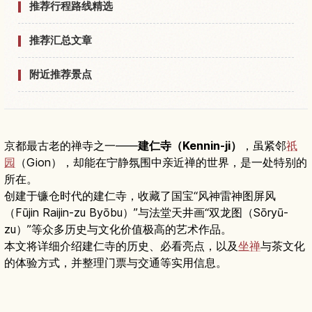
推荐行程路线精选
推荐汇总文章
附近推荐景点
京都最古老的禅寺之一——
建仁寺（Kennin-ji）
，虽紧邻
祇
园
（Gion），却能在宁静氛围中亲近禅的世界，是一处特别的
所在。
创建于镰仓时代的建仁寺，收藏了国宝“风神雷神图屏风
（Fūjin Raijin-zu Byōbu）”与法堂天井画“双龙图（Sōryū-
zu）”等众多历史与文化价值极高的艺术作品。
本文将详细介绍建仁寺的历史、必看亮点，以及
坐禅
与茶文化
的体验方式，并整理门票与交通等实用信息。