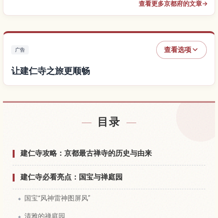
查看更多京都府的文章
→
查看选项
广告
让建仁寺之旅更顺畅
查找建仁寺附近的酒店
↗
目录
查找建仁寺的体验
↗
建仁寺攻略：京都最古禅寺的历史与由来
建仁寺必看亮点：国宝与禅庭园
国宝“风神雷神图屏风”
清雅的禅庭园