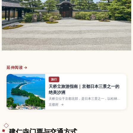
延伸阅读 →
旅行
天桥立旅游指南｜京都日本三景之一的
绝美沙洲
天桥立位于京都北部，是日本三景之一，以松林覆
盖的细长沙洲和倒映在海面的景色闻名。本文将为
京都府
→
你介绍最佳观景台、骑行路线和海鲜美食，以及从
京都出发的交通方式和推荐游览季节，帮助初次来
访的旅人轻松安排行程。
建仁寺门票与交通方式