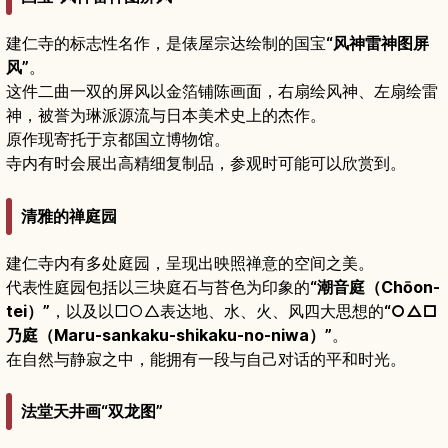
建仁寺的标志性名作，是俵屋宗达绘制的国宝
“风神雷神图屏
风”
。
这件二曲一双的屏风以金箔铺陈画面，右扇绘风神、左扇绘雷
神，被誉为琳派源流与日本美术史上的杰作。
原作现寄托于京都国立博物馆。
寺内有时会展出高精细复制品，参观时可能可以欣赏到。
清雅的禅庭园
建仁寺内有多处庭园，呈现出映照禅意的空间之美。
代表性庭园包括以三块庭石与苔色为印象的
“潮音庭（Chōon-
tei）”
，以及以□○△表达地、水、火、风四大思想的
“○△□
乃庭（Maru-sankaku-shikaku-no-niwa）”
。
在自然与静寂之中，能拥有一段与自己对话的平和时光。
法堂天井画“双龙图”