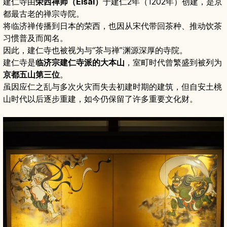
建仁寺由
荣西禅师（Eisai）
于建仁2年（1202年）创建，是京
都最古老的禅宗寺院。
将临济禅传播到日本的荣西，也因从宋代带回茶种、推动饮茶
习惯普及而闻名。
因此，建仁寺也被视为与“茶与禅”渊源深厚的寺院。
建仁寺是
临济宗建仁寺派的大本山
，室町时代曾繁盛到被列为
京都五山第三位
。
虽因应仁之乱与多次火灾而失去初建时期的建筑，但自安土桃
山时代以后逐步重建，如今仍保留了许多重要文化财。