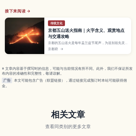
接下来阅读 →
传统文化
京都五山送火指南｜火字含义、观赏地点
与交通攻略
京都的五山送火是每年盂兰盆节尾声，为送别祖先灵
魂而在五座山上点燃火字的传统佛教仪式。本文介绍
京都府
→
“大文字”“妙法”“船形”“左大文字”“鸟居形”等火字的由
来与看点，推荐鸭川河畔、京都御苑、岚山及饭店屋
顶等热门观赏地，并整理交通方式、拥挤对策与适合
下榻的区域，帮助你把这场夏夜盛事安排进京都行
※ 文章内容基于撰写时的信息，可能与当前情况有所不同。此外，我们不保证所发
程。
布内容的准确性和完整性，敬请谅解。
广告
本文可能包含广告（联盟链接），通过链接完成预订时本站可能获得佣
金。
相关文章
查看同类别的更多文章