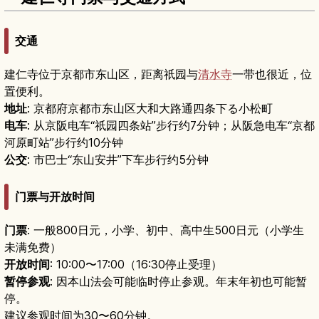
交通
建仁寺位于京都市东山区，距离祇园与
清水寺
一带也很近，位
置便利。
地址
: 京都府京都市东山区大和大路通四条下る小松町
电车
: 从京阪电车“祇园四条站”步行约7分钟；从阪急电车“京都
河原町站”步行约10分钟
公交
: 市巴士“东山安井”下车步行约5分钟
门票与开放时间
门票
: 一般800日元，小学、初中、高中生500日元（小学生
未满免费）
开放时间
: 10:00〜17:00（16:30停止受理）
暂停参观
: 因本山法会可能临时停止参观。年末年初也可能暂
停。
建议参观时间为30〜60分钟。