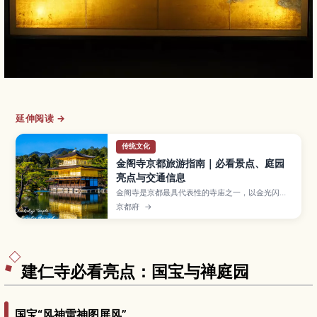
延伸阅读 →
传统文化
金阁寺京都旅游指南｜必看景点、庭园
亮点与交通信息
金阁寺是京都最具代表性的寺庙之一，以金光闪耀
的三层楼阁和倒映在池水中的景色闻名。本文将为
京都府
→
你介绍金阁寺的必看亮点、四季庭园风景、参观小
贴士、开放时间与交通方式，以及适合初次来日本
或喜爱美景旅人的周边景点。
建仁寺必看亮点：国宝与禅庭园
国宝“风神雷神图屏风”