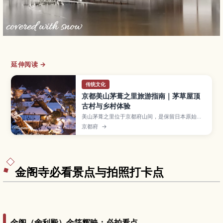
延伸阅读 →
传统文化
京都美山茅葺之里旅游指南｜茅草屋顶
古村与乡村体验
美山茅葺之里位于京都府山间，是保留日本原始乡
村风貌的茅草屋顶聚落。本文将介绍村庄的历史与
京都府
→
四季景色、茅草屋修复与农事体验、使用在地食材
的乡土料理，以及从京都市区前往的交通方式，推
荐给想远离城市、体验日本乡间慢生活的旅人。
金阁寺必看景点与拍照打卡点
金阁（舍利殿）金箔辉映：必拍看点