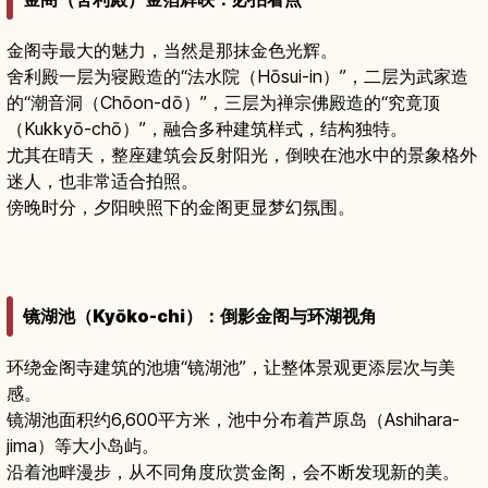
金阁寺最大的魅力，当然是那抹金色光辉。
舍利殿一层为寝殿造的“法水院（Hōsui-in）”，二层为武家造
的“潮音洞（Chōon-dō）”，三层为禅宗佛殿造的“究竟顶
（Kukkyō-chō）”，融合多种建筑样式，结构独特。
尤其在晴天，整座建筑会反射阳光，倒映在池水中的景象格外
迷人，也非常适合拍照。
傍晚时分，夕阳映照下的金阁更显梦幻氛围。
镜湖池（Kyōko-chi）：倒影金阁与环湖视角
环绕金阁寺建筑的池塘“镜湖池”，让整体景观更添层次与美
感。
镜湖池面积约6,600平方米，池中分布着芦原岛（Ashihara-
jima）等大小岛屿。
沿着池畔漫步，从不同角度欣赏金阁，会不断发现新的美。