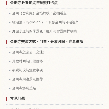
金阁寺必看景点与拍照打卡点
金阁（舍利殿）金箔辉映：必拍看点
镜湖池（Kyōko-chi）：倒影金阁与环湖视角
庭园步道与四季景色：红叶与雪景同样吸睛
金阁寺交通方式・门票・开放时间・注意事项
金阁寺怎么去（交通）
开放时间与门票价格
参观礼仪与注意事项
金阁寺周边景点推荐
金阁寺游玩总结
常见问题