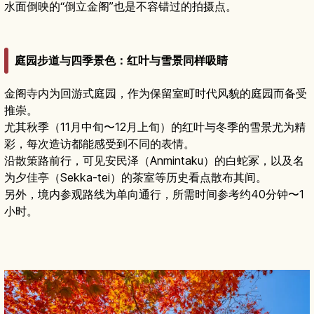
水面倒映的“倒立金阁”也是不容错过的拍摄点。
庭园步道与四季景色：红叶与雪景同样吸睛
金阁寺内为回游式庭园，作为保留室町时代风貌的庭园而备受
推崇。
尤其秋季（11月中旬〜12月上旬）的红叶与冬季的雪景尤为精
彩，每次造访都能感受到不同的表情。
沿散策路前行，可见安民泽（Anmintaku）的白蛇冢，以及名
为夕佳亭（Sekka-tei）的茶室等历史看点散布其间。
另外，境内参观路线为单向通行，所需时间参考约40分钟〜1
小时。