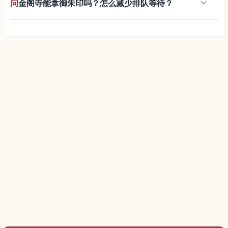
keyboard_arrow_down
问
金阁寺能拿御朱印吗？怎么减少排队等待？