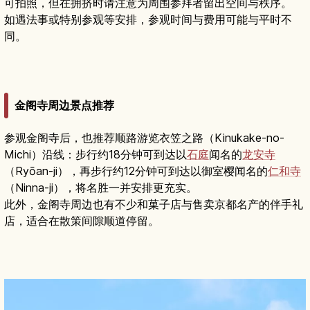
可拍照，但在拥挤时请注意为周围参拜者留出空间与秩序。
如遇法事或特别参观等安排，参观时间与费用可能与平时不
同。
金阁寺周边景点推荐
参观金阁寺后，也推荐顺路游览衣笠之路（Kinukake-no-
Michi）沿线：步行约18分钟可到达以
石庭
闻名的
龙安寺
（Ryōan-ji），再步行约12分钟可到达以御室樱闻名的
仁和寺
（Ninna-ji），将名胜一并安排更充实。
此外，金阁寺周边也有不少和菓子店与售卖京都名产的伴手礼
店，适合在散策间隙顺道停留。