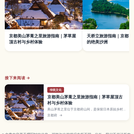
京都美山茅葺之里旅游指南｜茅草屋
天桥立旅游指南｜京都日
顶古村与乡村体验
的绝美沙洲
接下来阅读 →
传统文化
京都美山茅葺之里旅游指南｜茅草屋顶古
村与乡村体验
美山茅葺之里位于京都府山间，是保留日本原始乡村
风貌的茅草屋顶聚落。本文将介绍村庄的历史与四季
京都府
→
景色、茅草屋修复与农事体验、使用在地食材的乡土
料理，以及从京都市区前往的交通方式，推荐给想远
离城市、体验日本乡间慢生活的旅人。