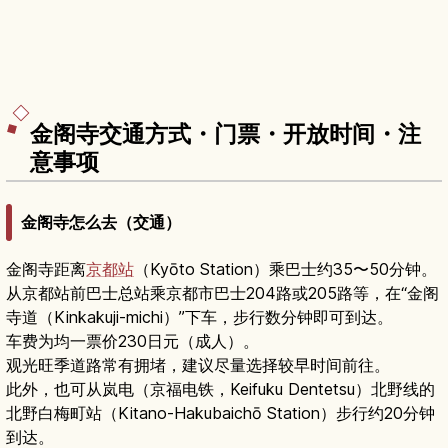
金阁寺交通方式・门票・开放时间・注
意事项
金阁寺怎么去（交通）
金阁寺距离
京都站
（Kyōto Station）乘巴士约35〜50分钟。
从京都站前巴士总站乘京都市巴士204路或205路等，在“金阁
寺道（Kinkakuji-michi）”下车，步行数分钟即可到达。
车费为均一票价230日元（成人）。
观光旺季道路常有拥堵，建议尽量选择较早时间前往。
此外，也可从岚电（京福电铁，Keifuku Dentetsu）北野线的
北野白梅町站（Kitano-Hakubaichō Station）步行约20分钟
到达。