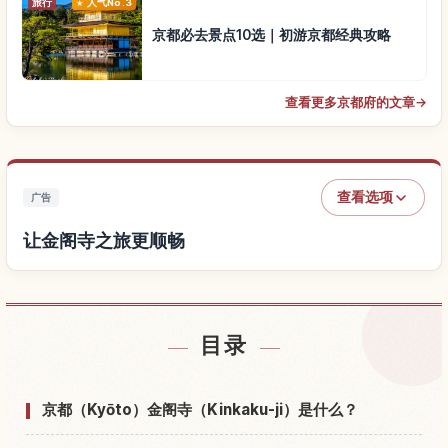
旅行
人气No.3
京都必去景点10选｜初游京都经典攻略
查看更多京都府的文章
→
查看选项
广告
让金阁寺之旅更顺畅
查找金阁寺附近的酒店
↗
目录
查找金阁寺的体验
↗
京都（Kyōto）金阁寺（Kinkaku-ji）是什么？