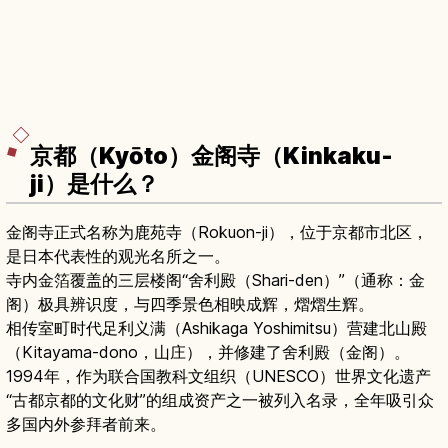
京都（Kyōto）金阁寺（Kinkaku-
ji）是什么？
金阁寺正式名称为鹿苑寺（Rokuon-ji），位于京都市北区，
是日本代表性的观光名所之一。
寺内金箔覆盖的三层楼阁“舍利殿（Shari-den）”（通称：金
阁）极具辨识度，与四季景色相映成辉，熠熠生辉。
相传室町时代足利义满（Ashikaga Yoshimitsu）营建北山殿
（Kitayama-dono，山庄），并修建了舍利殿（金阁）。
1994年，作为联合国教科文组织（UNESCO）世界文化遗产
“古都京都的文化财”的组成资产之一被列入名录，全年吸引众
多国内外参拜者前来。