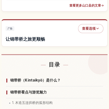
查看更多山口县的文章
→
查看选项
广告
让锦帯桥之旅更顺畅
查找锦帯桥附近的酒店
↗
目录
查找锦帯桥的体验
↗
锦带桥（Kintaikyō）是什么？
锦带桥看点与游览魅力
1. 木造五连拱桥的弧形结构