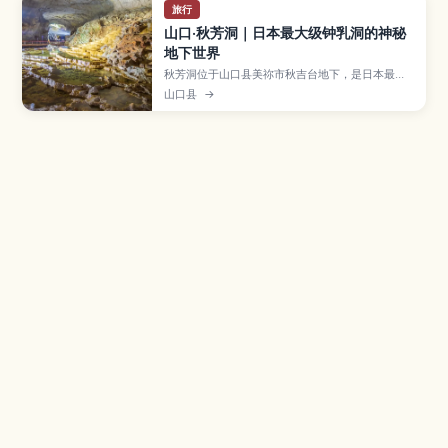
旅行
山口·秋芳洞｜日本最大级钟乳洞的神秘
地下世界
秋芳洞位于山口县美祢市秋吉台地下，是日本最大
级的钟乳洞之一，全长约10公里，其中约1公里对游
山口县
→
客开放，适合轻松步行探索。文章将介绍代表性景
观如“百枚皿”和“黄金柱”、灯光营造出的梦幻空
间、四季恒定约17℃的舒适洞内环境，以及推荐游
览路线、所需时间、服装与交通建议，并提供与秋
吉台组合游玩的行程灵感。