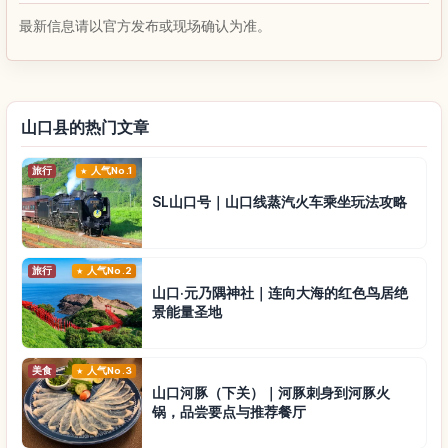
最新信息请以官方发布或现场确认为准。
山口县的热门文章
旅行
人气No.1
SL山口号｜山口线蒸汽火车乘坐玩法攻略
旅行
人气No.2
山口·元乃隅神社｜连向大海的红色鸟居绝
景能量圣地
美食
人气No.3
山口河豚（下关）｜河豚刺身到河豚火
锅，品尝要点与推荐餐厅