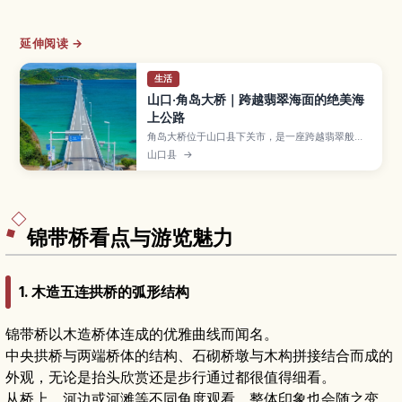
延伸阅读 →
生活
山口·角岛大桥｜跨越翡翠海面的绝美海
上公路
角岛大桥位于山口县下关市，是一座跨越翡翠般的
日本海、连结丰北町与角岛的人气海上大桥。文章
山口县
→
将介绍观景与拍照要点、最佳旅行季节、附近沙滩
与咖啡馆，以及自驾和公共交通的详细交通方式，
帮助第一次来山口的旅人轻松规划行程。
锦带桥看点与游览魅力
1. 木造五连拱桥的弧形结构
锦带桥以木造桥体连成的优雅曲线而闻名。
中央拱桥与两端桥体的结构、石砌桥墩与木构拼接结合而成的
外观，无论是抬头欣赏还是步行通过都很值得细看。
从桥上、河边或河滩等不同角度观看，整体印象也会随之变