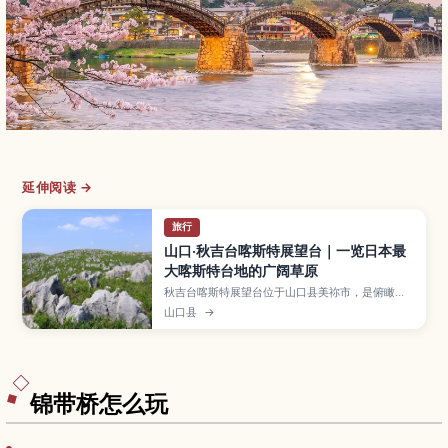
延伸阅读 →
旅行
山口·秋吉台喀斯特展望台｜一览日本最
大喀斯特台地的广阔草原
秋吉台喀斯特展望台位于山口县美祢市，是俯瞰日
本最大喀斯特台地的绝佳观景点，一望无际的草原
山口县
→
与白色石灰岩构成壮阔景色。文章将介绍四季不同
的风光、散步与徒步路线、适合观星的夜景、与秋
芳洞组合游玩的方式，以及自驾和公共交通的交通
情报，推荐给热爱自然与地质景观的旅人。
锦带桥怎么玩