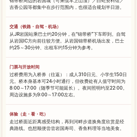
锦带桥周边的岩国城（可乘缆车上山顶）／白蛇资料馆／
吉香公园等都集中在步行范围内，也很适合规划半日游。
交通（铁路・自驾・机场）
从JR岩国站乘巴士约20分钟，在“锦带桥”下车即到。自驾
从岩国IC方向前往较方便。从岩国锦带桥机场出发，巴士
约25～30分钟、出租车约15分钟为参考。
门票与开放时间
过桥费用为入桥券（往返）：成人310日元、小学生150日
元。桥本身基本可24小时通行，但收费处有人值守时间为
8:00～17:00（随季节可能延长）。夜间照明约至22:00。
周边设施多为9:00～17:00左右。
体验（走・看・吃）
走过桥面近距离感受结构，再到河畔步道换角度欣赏是经
典路线。也想顺便尝尝岩国寿司、香鱼料理等当地美食。