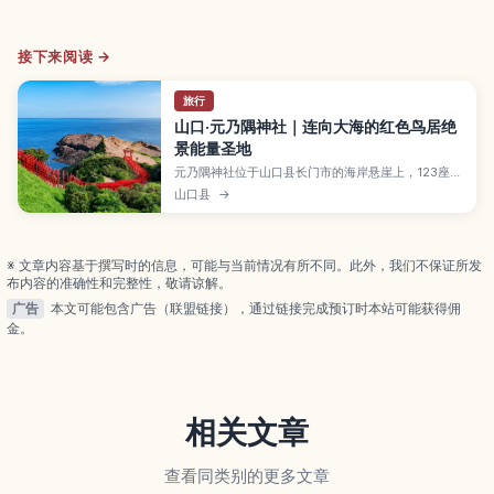
接下来阅读 →
旅行
山口·元乃隅神社｜连向大海的红色鸟居绝
景能量圣地
元乃隅神社位于山口县长门市的海岸悬崖上，123座红
色鸟居一路延伸向日本海，与蓝天碧海构成震撼的绝
山口县
→
景，被CNN评为“日本最美景点”之一。文章将介绍神
社的由来与能量圣地传说、特别的投币箱、附近的“龙
宫潮吹”景观，以及最佳参观季节、拍照与交通攻略，
适合想收集绝景与御朱印的旅人。
※ 文章内容基于撰写时的信息，可能与当前情况有所不同。此外，我们不保证所发
布内容的准确性和完整性，敬请谅解。
广告
本文可能包含广告（联盟链接），通过链接完成预订时本站可能获得佣
金。
相关文章
查看同类别的更多文章