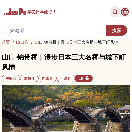
享受
日本旅行！
首页
/
山口县
/
山口·锦带桥｜漫步日本三大名桥与城下町风情
山口·锦带桥｜漫步日本三大名桥与城下町
风情
山口县
鸟取县
岛根县
冈山县
广岛县