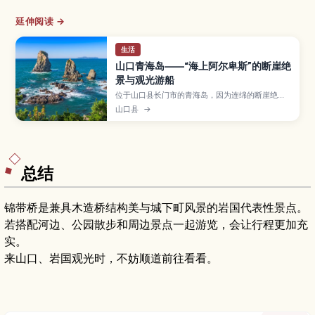
延伸阅读 →
生活
山口青海岛——“海上阿尔卑斯”的断崖绝
景与观光游船
位于山口县长门市的青海岛，因为连绵的断崖绝壁
和奇岩海蚀洞，被称为“海上阿尔卑斯”。文章介绍
山口县
→
观光游船与海岸步道的精华景点、最佳观赏季节、
交通方式和游览时间，并给热爱自然与拍照的旅人
提供规划山阴地区行程的实用建议。
总结
锦带桥是兼具木造桥结构美与城下町风景的岩国代表性景点。
若搭配河边、公园散步和周边景点一起游览，会让行程更加充
实。
来山口、岩国观光时，不妨顺道前往看看。