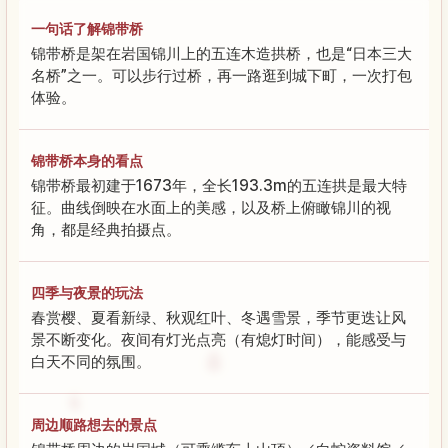
一句话了解锦带桥
锦带桥是架在岩国锦川上的五连木造拱桥，也是“日本三大
名桥”之一。可以步行过桥，再一路逛到城下町，一次打包
体验。
锦带桥本身的看点
锦带桥最初建于1673年，全长193.3m的五连拱是最大特
征。曲线倒映在水面上的美感，以及桥上俯瞰锦川的视
角，都是经典拍摄点。
四季与夜景的玩法
春赏樱、夏看新绿、秋观红叶、冬遇雪景，季节更迭让风
景不断变化。夜间有灯光点亮（有熄灯时间），能感受与
白天不同的氛围。
周边顺路想去的景点