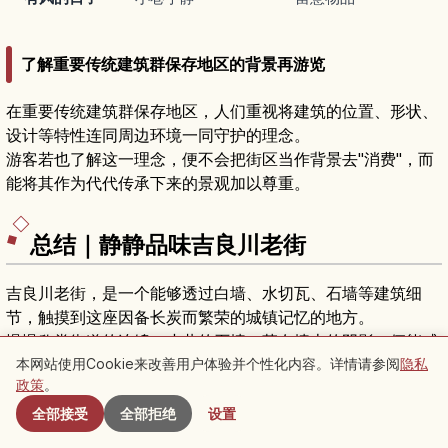
了解重要传统建筑群保存地区的背景再游览
在重要传统建筑群保存地区，人们重视将建筑的位置、形状、
设计等特性连同周边环境一同守护的理念。
游客若也了解这一理念，便不会把街区当作背景去"消费"，而
能将其作为代代传承下来的景观加以尊重。
总结｜静静品味吉良川老街
吉良川老街，是一个能够透过白墙、水切瓦、石墙等建筑细
节，触摸到这座因备长炭而繁荣的城镇记忆的地方。
慢慢欣赏街道的连绵、小巷的石墙、落在墙上的阴影，便能感
受到这座城镇独有的韵味。
本网站使用Cookie来改善用户体验并个性化内容。详情请参阅
隐私
附近景点
政策
。
初次到访的人，先在吉良川老街馆或祭典馆了解背景，并视需
要考虑预约制的向导服务，能让散步体验更有深度。
全部接受
全部拒绝
设置
请带着"行走在生活之地"的意识，在拍照、交谈与进入私人用