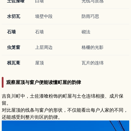
土佐漆喰
白墙
光线与质感
水切瓦
墙壁中段
防雨巧思
石墙
石墙
砌法
虫笼窗
上层周边
格栅的光影
栈瓦葺
屋顶
瓦片的连绵
观察屋顶与窗户便能读懂町屋的韵律
吉良川町中，土佐漆喰粉饰的町屋与土仓连绵相接、成片保
留。
对比屋顶的线条与窗户的形状，不仅能看出每户人家的不同，
还能感受到整片街区的韵律。