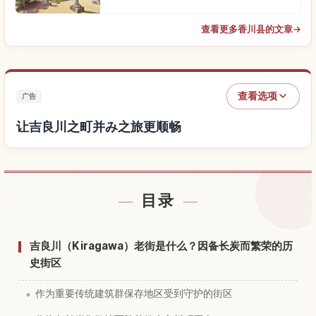
查看更多香川县的文章
→
查看选项
广告
让吉良川之町并み之旅更顺畅
查找吉良川之町并み附近的酒店
↗
目录
查找吉良川之町并み的体验
↗
吉良川（Kiragawa）老街是什么？因备长炭而繁荣的历
史街区
作为重要传统建筑群保存地区受到守护的街区