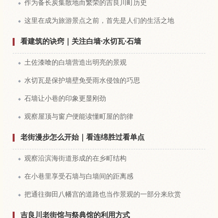
作为备长炭集散地而繁荣的吉良川町历史
这里在成为旅游景点之前，首先是人们的生活之地
看建筑的诀窍｜关注白墙·水切瓦·石墙
土佐漆喰的白墙营造出明亮的景观
水切瓦是保护墙壁免受雨水侵蚀的巧思
石墙让小巷的印象更显刚劲
观察屋顶与窗户便能读懂町屋的韵律
老街漫步怎么开始｜看连绵胜过看单点
观察沿滨海街道形成的在乡町结构
在小巷里享受石墙与白墙间的距离感
把通往御田八幡宫的道路也当作景观的一部分来欣赏
吉良川老街馆与祭典馆的利用方式