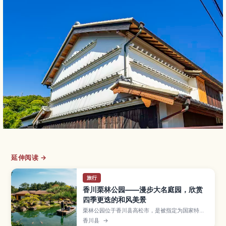
延伸阅读 →
旅行
香川栗林公园——漫步大名庭园，欣赏
四季更迭的和风美景
栗林公园位于香川县高松市，是被指定为国家特别
名胜的代表性大名庭园，园内有池塘、假山与远眺
香川县
→
紫云山的借景，四季风光各具魅力。文章将介绍南