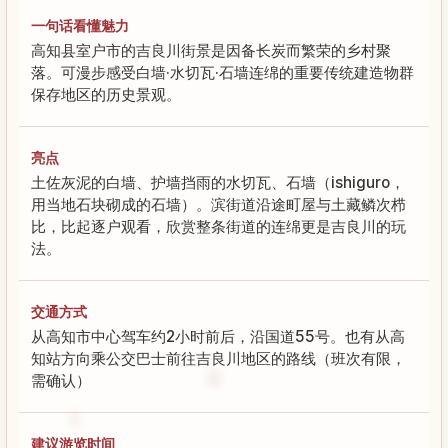
一句话看懂魅力
高知县室户市的吉良川街景是因备长炭而繁荣的乡村聚
落。可漫步感受白墙·水切瓦·石墙连绵的重要传统建造物群
保存地区的历史景观。
亮点
土佐灰泥的白墙、护墙挡雨的水切瓦、石墙（ishiguro，
用当地石块砌成的石墙）。滨街道沿途町屋与土藏鳞次栉
比，比起逐户观看，欣赏整条街道的连绵更是吉良川的玩
法。
交通方式
从高知市中心驾车约2小时前后，沿国道55号。也有从高
知站方向乘公交巴士前往吉良川地区的路线（班次有限，
需确认）
建议游览时间