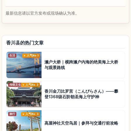
最新信息请以官方发布或现场确认为准。
香川县的热门文章
生活
人气No.1
濑户大桥｜横跨濑户内海的绝美海上大桥
与观景路线
传统文化
人气No.2
香川金刀比罗宫（こんぴらさん）——攀
登1368级石阶朝圣海上守护神
旅行
人气No.3
高屋神社天空鸟居｜参拜与交通行前攻略