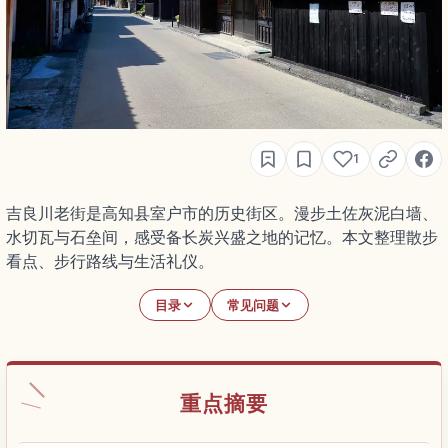
1
吉良川老街是高知县室户市的历史街区。漫步土佐灰泥白墙、
水切瓦与石垒间，感受备长炭兴盛之地的记忆。本文整理散步
看点、步行路线与生活礼仪。
目录
常见问题
重点摘要