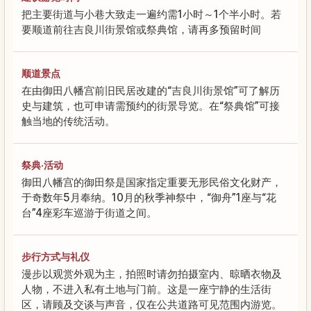
把主要街道与小巷大致走一遍约需1小时～1个半小时。若
要顺道前往吉良川街景馆或祭典馆，请再多预留时间
顺道景点
在由御田八幡宫前旧民居改建的“吉良川街景馆”可了解历
史与建筑，也可申请需预约的街景导览。在“祭典馆”可接
触当地的传统活动。
祭典·活动
御田八幡宫的御田祭是国家指定重要无形民俗文化财产，
于奇数年5月奉纳。10月的秋季神祭中，“御舟”1座与“花
台”4座彩车巡游于街道之间。
步行方式与礼仪
漫步以观赏外观为主，拍照时请勿拍摄室内、晾晒衣物及
人物，不进入私有土地与门前。这是一座宁静的生活街
区，请顾及交谈与声音，仅在公共道路可见范围内游览。