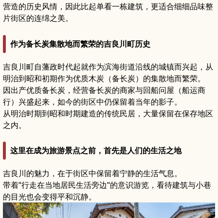
营造的历史风情，因此比起单看一栋建筑，更适合细细品味整
片街区的连绵之美。
作为备长炭集散地而繁荣的吉良川町历史
吉良川町自藩政时代起就作为滨海街道沿线的城镇而兴起，从
明治到昭和初期作为优质木炭（备长炭）的集散地而繁荣。
因出产优质备长炭，经营备长炭的商家与回船问屋（船运商
行）兴盛起来，如今的街区中仍保留着当年的影子。
从明治时期到昭和时期建造的传统民居，大量保留在保存地区
之内。
这里在成为旅游景点之前，首先是人们的生活之地
吉良川的魅力，在于街区中保留着宁静的生活气息。
带着"行走在当地居民生活旁边"的意识游览，看待建筑与小巷
的目光也会变得平和沉静。