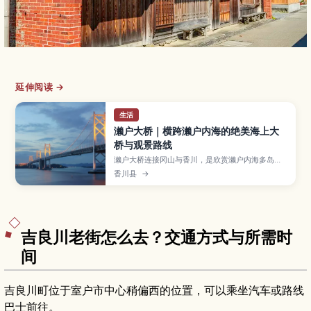
延伸阅读 →
生活
濑户大桥｜横跨濑户内海的绝美海上大
桥与观景路线
濑户大桥连接冈山与香川，是欣赏濑户内海多岛海
景色的代表性地标。本文介绍与岛停车区、濑户大
香川县
→
桥纪念公园等主要观景点，以及夜间灯光、游船体
验、最佳观赏季节、开车与搭乘电车前往的方式和
行程规划，对初次造访的自由行旅客特别实用。
吉良川老街怎么去？交通方式与所需时
间
吉良川町位于室户市中心稍偏西的位置，可以乘坐汽车或路线
巴士前往。