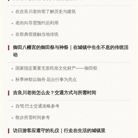
在吉良川老街馆了解历史与建筑
老街向导需预约后利用
在祭典馆接触当地传统
御田八幡宫的御田祭与神祭｜在城镇中生生不息的传统活
动
国家指定重要无形民俗文化财产——御田祭
秋季神祭以御舟·花台行事为亮点
吉良川老街怎么去？交通方式与所需时间
自驾·巴士交通攻略参考
散步所需时间参考
访日游客应遵守的礼仪｜行走在生活的城镇里