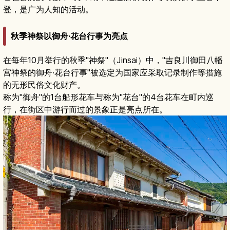
登，是广为人知的活动。
秋季神祭以御舟·花台行事为亮点
在每年10月举行的秋季"神祭"（Jinsai）中，"吉良川御田八幡
宫神祭的御舟·花台行事"被选定为国家应采取记录制作等措施
的无形民俗文化财产。
称为"御舟"的1台船形花车与称为"花台"的4台花车在町内巡
行，在街区中游行而过的景象正是亮点所在。