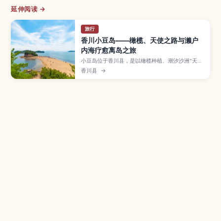
延伸阅读 →
旅行
香川小豆岛——橄榄、天使之路与濑户
内海疗愈离岛之旅
小豆岛位于香川县，是以橄榄种植、潮汐沙洲“天使
之路”、寒霞溪峡谷景观和传统酱油酿造闻名的濑户
香川县
→
内海人气离岛。文章将说明从本州与四国搭乘渡轮
的方式、岛上不可错过的景点与观景点、橄榄与酱
油美食、推荐停留时间以及岛内巴士与租车的移动
诀窍，帮助旅人规划轻松愉快的海岛度假行程。