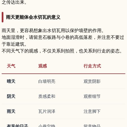
之传达出来。
雨天更能体会水切瓦的意义
雨天里，更容易想象出水切瓦用以保护墙壁的作用。
地面湿滑时，请留意石板路与小巷的高低落差，并注意不要过
于靠近建筑。
不同天气下的观感，不仅关系到拍照，也关系到行走的姿态。
天气
观感
行走方式
晴天
白墙明亮
观赏阴影
阴天
质感柔和
观察细节
雨天
瓦片润泽
注意脚下
有风的日子
小巷宁静
留意物品