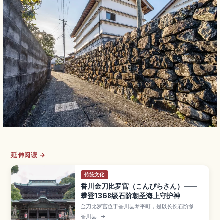
延伸阅读 →
传统文化
香川金刀比罗宫（こんぴらさん）——
攀登1368级石阶朝圣海上守护神
金刀比罗宫位于香川县琴平町，是以长长石阶参道
闻名、供奉海上与旅途守护神的知名神社。文章将
香川县
→