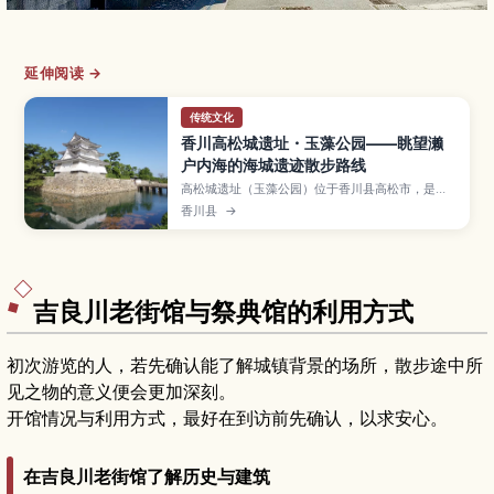
延伸阅读 →
传统文化
香川高松城遗址・玉藻公园——眺望濑
户内海的海城遗迹散步路线
高松城遗址（玉藻公园）位于香川县高松市，是少
见以海水注入护城河而闻名的“海城”遗迹，石垣与
香川县
→
濑户内海景色相映成趣。文章将介绍天守台与水门
等历史景点、喂鲷鱼体验、樱花与红叶季的看点，
以及交通方式与建议停留时间，并提供与高松港、
栗林公园等地组合游览的行程灵感。
吉良川老街馆与祭典馆的利用方式
初次游览的人，若先确认能了解城镇背景的场所，散步途中所
见之物的意义便会更加深刻。
开馆情况与利用方式，最好在到访前先确认，以求安心。
在吉良川老街馆了解历史与建筑