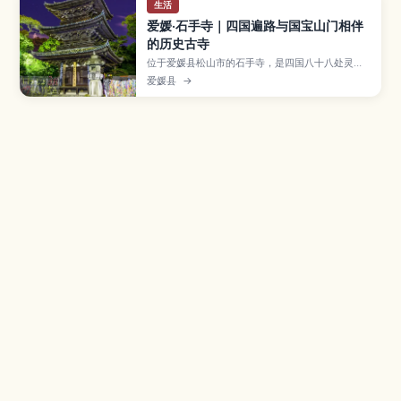
生活
爱媛·石手寺｜四国遍路与国宝山门相伴
的历史古寺
位于爱媛县松山市的石手寺，是四国八十八处灵场
第51番札所，以历史悠久的寺院建筑和朝圣文化而
爱媛县
→
闻名。文章介绍国宝仁王门、三重塔与洞窟“真言之
道”等看点，以及参道散步、体验遍路氛围的方式，
附上交通、参观时间与适合季节，方便首次造访松
山的旅人安排行程。