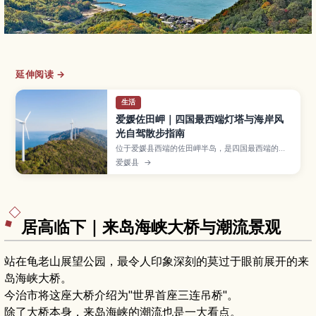
延伸阅读 →
生活
爱媛佐田岬｜四国最西端灯塔与海岸风
光自驾散步指南
位于爱媛县西端的佐田岬半岛，是四国最西端的地
标，一边望向濑户内海、一边眺望宇和海，白色灯
爱媛县
→
塔与风车排成的景致十分壮观。本文介绍前往佐田
岬灯塔的步道与观景台、沿途海岸风光和风力发电
景色，以及品尝新鲜海产的方式，并整理自驾与巴
士交通、停留时间与服装建议，适合喜欢绝景与户
外散步的旅人。
居高临下｜来岛海峡大桥与潮流景观
站在龟老山展望公园，最令人印象深刻的莫过于眼前展开的来
岛海峡大桥。
今治市将这座大桥介绍为"世界首座三连吊桥"。
除了大桥本身，来岛海峡的潮流也是一大看点。