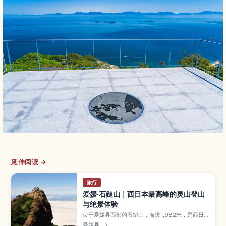
延伸阅读 →
旅行
爱媛·石鎚山｜西日本最高峰的灵山登山
与绝景体验
位于爱媛县西部的石鎚山，海拔1,982米，是西日
本最高峰，也是自古以来的山岳信仰圣地。文章介
爱媛县
→