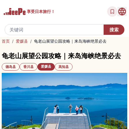
享受
日本旅行！
首页
/
爱媛县
/
龟老山展望公园攻略｜来岛海峡绝景必去
龟老山展望公园攻略｜来岛海峡绝景必去
爱媛县
德岛县
香川县
高知县