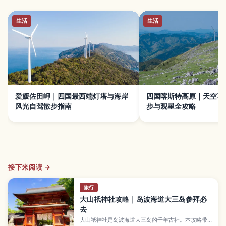
生活
生活
爱媛佐田岬｜四国最西端灯塔与海岸
四国喀斯特高原｜天空草
风光自驾散步指南
步与观星全攻略
接下来阅读 →
旅行
大山祇神社攻略｜岛波海道大三岛参拜必
去
大山祇神社是岛波海道大三岛的千年古社。本攻略带