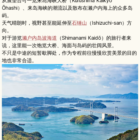
从展望台可一览来岛海峡大桥（Kurushima Kaikyō
Ōhashi）、来岛海峡的潮流以及散布在濑户内海上的众多岛
屿。
天气晴朗时，视野甚至能延伸至
石锤山
（Ishizuchi-san）方
向。
对于游览
濑户内岛波海道
（Shimanami Kaidō）的旅行者来
说，这里能一次饱览大桥、海面与岛屿的壮阔风景。
不只是中途的短暂歇脚处，作为专程前往慢慢欣赏美景的目的
地也非常合适。