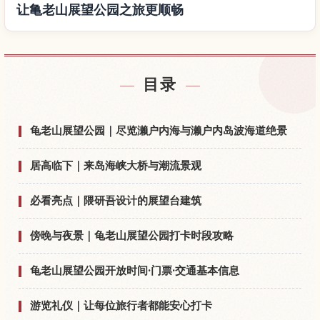
让亀老山展望公园之旅更顺畅
查找亀老山展望公园附近的酒店
↗
目录
查找亀老山展望公园的体验
↗
龟老山展望公园｜尽览濑户内海与濑户内岛波海道绝景
居高临下｜来岛海峡大桥与潮流景观
必看亮点｜隈研吾设计的展望台建筑
傍晚与夜景｜龟老山展望公园打卡时段攻略
龟老山展望公园开放时间·门票·交通基本信息
游览礼仪｜让每位旅行者都能安心打卡