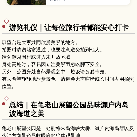
绍搭乘缆车抵达成就社一带的轻松步道，到配有铁
链的挑战型登山路线等不同难度选择，并整理最佳
赏景季节、观景点、交通方式与装备要点，帮助登
山新手与进阶者都能安全享受石鎚山的魅力。
游览礼仪｜让每位旅行者都能安心打卡
展望台是大家共同欣赏美景的地方。
拍照时请勿堵塞通道，也要注意避免拍到他人。
请勿翻越围栏或进入未开放区域。
身处高处时，容易因专注美景而忽略脚下安全。
另外，公园身处自然景观之中，垃圾请务必带走。
有人希望静静地欣赏景色，请避免大声喧哗或长时间占用拍照
位置。
总结｜在龟老山展望公园品味濑户内岛
波海道之美
龟老山展望公园是一处能将来岛海峡大桥、濑户内海岛群以及
今治方向景色尽收眼底的绝佳观景地。