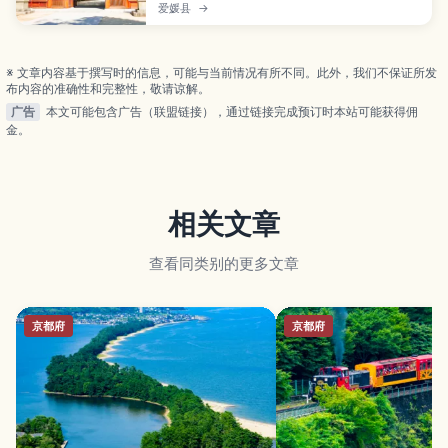
你领略御神木、重要文化财社殿与宝物馆，静感岛上
爱媛县
→
信仰与历史。初访者也能掌握参拜流程与游览要点。
※ 文章内容基于撰写时的信息，可能与当前情况有所不同。此外，我们不保证所发
布内容的准确性和完整性，敬请谅解。
广告
本文可能包含广告（联盟链接），通过链接完成预订时本站可能获得佣
金。
相关文章
查看同类别的更多文章
京都府
京都府