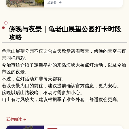
天守之一，从天守眺望市区与濑户内海景色壮观。
爱媛县
→
文章介绍松山城的历史与看点、缆车和登山道的上
山方式、最佳赏樱与红叶季节、参观时间与穿着建
议，帮助首次造访四国的游客轻松安排行程。
傍晚与夜景｜龟老山展望公园打卡时段
攻略
龟老山展望公园不仅适合白天欣赏碧海蓝天，傍晚的天空与夜
景同样精彩。
今治市还介绍了定期举办的来岛海峡大桥点灯活动，以及今治
市区的夜景。
不过，点灯活动并非每天都有。
若以夜景为目的前往，建议提前确认官方信息，更为安心。
傍晚以后山路较暗，移动时需多加小心。
山上有时风较大，建议根据季节准备外套，舒适度会更高。
延伸阅读 →