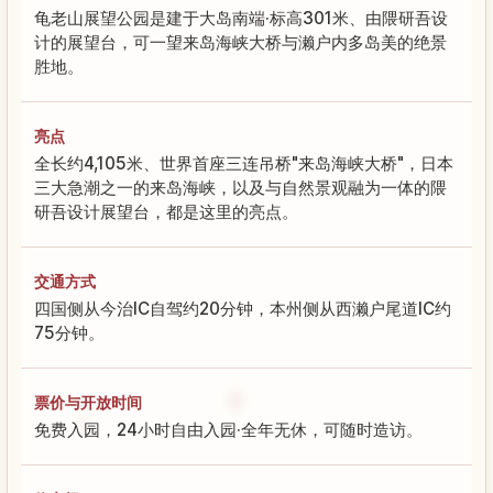
龟老山展望公园是建于大岛南端·标高301米、由隈研吾设
计的展望台，可一望来岛海峡大桥与濑户内多岛美的绝景
胜地。
亮点
全长约4,105米、世界首座三连吊桥"来岛海峡大桥"，日本
三大急潮之一的来岛海峡，以及与自然景观融为一体的隈
研吾设计展望台，都是这里的亮点。
交通方式
四国侧从今治IC自驾约20分钟，本州侧从西濑户尾道IC约
75分钟。
票价与开放时间
免费入园，24小时自由入园·全年无休，可随时造访。