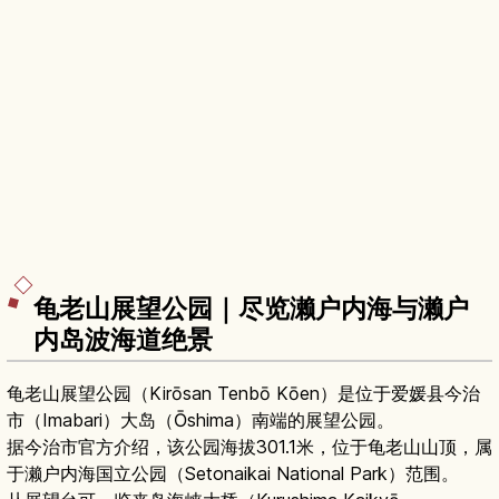
龟老山展望公园｜尽览濑户内海与濑户
内岛波海道绝景
龟老山展望公园（Kirōsan Tenbō Kōen）是位于爱媛县今治
市（Imabari）大岛（Ōshima）南端的展望公园。
据今治市官方介绍，该公园海拔301.1米，位于龟老山山顶，属
于濑户内海国立公园（Setonaikai National Park）范围。