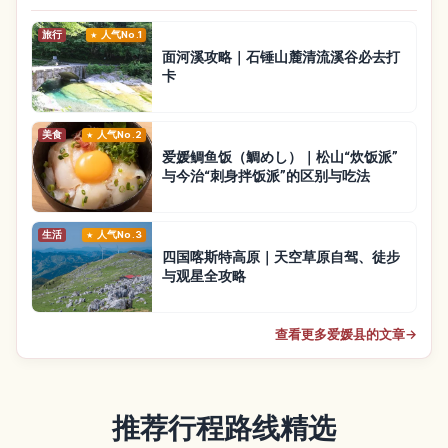
旅行
人气No.1
面河溪攻略｜石锤山麓清流溪谷必去打
卡
美食
人气No.2
爱媛鲷鱼饭（鯛めし）｜松山“炊饭派”
与今治“刺身拌饭派”的区别与吃法
生活
人气No.3
四国喀斯特高原｜天空草原自驾、徒步
与观星全攻略
查看更多爱媛县的文章
→
推荐行程路线精选