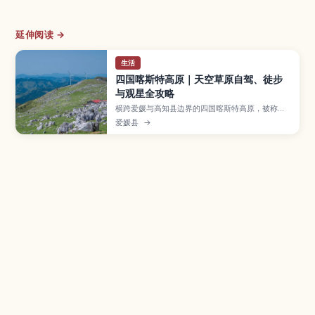
延伸阅读 →
生活
四国喀斯特高原｜天空草原自驾、徒步
与观星全攻略
横跨爱媛与高知县边界的四国喀斯特高原，被称为
“天空草原”，海拔约1,400米，广阔草地与石灰岩
爱媛县
→
奇石构成壮丽景观，也是日本著名的绝景自驾路
线。本文介绍天狗高原与姬鹤平等重点区域，适合
野餐与健行的地点、观星要点与在地乳制品美食，
以及开车前往的路线、最佳造访季节与高原气候下
的穿衣建议。