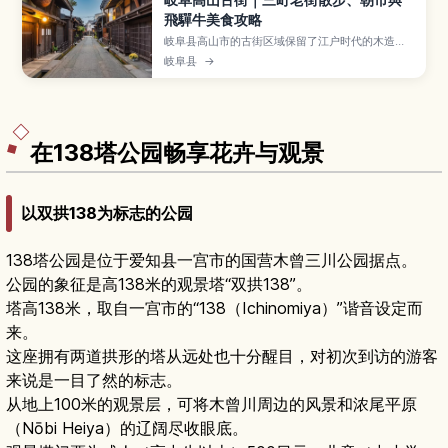
飛驒牛美食攻略
岐阜县高山市的古街区域保留了江户时代的木造町
家，被称为“三町老街”，红色中桥与清晨热闹的朝
岐阜县
→
市更是人气拍照景点。本文带你认识高山古街的必
逛区域与文化体验、飞驒牛寿司与团子等在地小
吃、四季各有魅力的旅行时间，以及从名古屋等地
前往的交通方式，适合安排半日到一日漫步行程的
旅客。
在138塔公园畅享花卉与观景
以双拱138为标志的公园
138塔公园是位于爱知县一宫市的国营木曾三川公园据点。
公园的象征是高138米的观景塔“双拱138”。
塔高138米，取自一宫市的“138（Ichinomiya）”谐音设定而
来。
这座拥有两道拱形的塔从远处也十分醒目，对初次到访的游客
来说是一目了然的标志。
从地上100米的观景层，可将木曾川周边的风景和浓尾平原
（Nōbi Heiya）的辽阔尽收眼底。