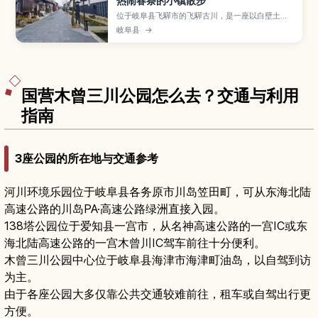
热闹春祭的小镇散步
位于岐阜县飞驒市的飞驒古川，是一座以白壁土
藏、铺石小路与瀬户川水渠中游动的锦鲤闻名的宁
岐阜县
→
静小镇，也是动画电影取景地之一。本文介绍古街
与河畔散步路线、每年四月豪华花车与“起御太鼓”
登场的飞驒古川祭、酒藏巡礼与飞驒牛料理、周边
自然体验，以及从高山、名古屋前往的交通方式与
适合停留时间。
国营木曾三川公园怎么去？交通与利用
指南
3座公园的所在地与交通参考
河川环境乐园位于岐阜县各务原市川岛笠田町，可从东海北陆
高速公路的川岛PA·高速公路绿洲直接入园。
138塔公园位于爱知县一宫市，从名神高速公路的一宫IC或东
海北陆高速公路的一宫木曾川IC驾车前往十分便利。
木曾三川公园中心位于岐阜县海津市海津町油岛，以自驾到访
为主。
由于各座公园大多仅靠公共交通较难前往，租车或自驾出行更
方便。