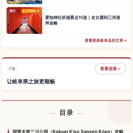
旅行
人气No.3
爱知神社祈福景点10选｜名古屋到三河巡
拜攻略
查看更多岐阜县的文章
→
查看选项
广告
让岐阜県之旅更顺畅
查找岐阜県附近的酒店
↗
目录
查找岐阜県的体验
↗
国营木曾三川公园（Kokuei Kiso Sansen Kōen）攻略