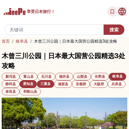
享受
日本旅行！
首页
/
岐阜县
/
木曾三川公园｜日本最大国营公园精选3处攻略
木曾三川公园｜日本最大国营公园精选3处
攻略
岐阜县
新泻县
富山县
石川县
福井县
山梨县
长野县
爱知县
三重县
静冈县
滋贺县
京都府
大阪府
兵库县
奈良县
和歌山县