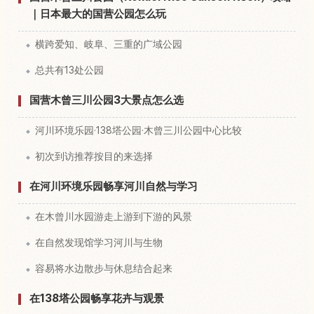
｜日本最大的国营公园怎么玩
横跨爱知、岐阜、三重的广域公园
总共有13处公园
国营木曾三川公园3大景点怎么选
河川环境乐园·138塔公园·木曾三川公园中心比较
初次到访推荐按目的来选择
在河川环境乐园畅享河川自然与学习
在木曾川水园游走上游到下游的风景
在自然发现馆学习河川与生物
容易将水边散步与休息结合起来
在138塔公园畅享花卉与观景