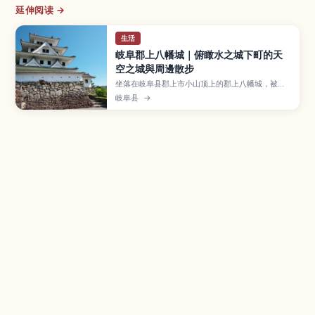
延伸阅读 →
生活
岐阜郡上八幡城｜俯瞰水之城下町的天
空之城與周邊散步
坐落在岐阜县郡上市小山顶上的郡上八幡城，被称
为「天空之城」，从白墙天守可以眺望郡上八幡水
岐阜县
→
乡城下町与四季变幻的群山景色。本文介绍天守观
景与城内展览、水渠交织的街道散步路线、夏季热
闹的郡上舞与附近温泉、从名古屋与高山出发的交
通方式，以及拜访时的服装准备与停留时间建议。