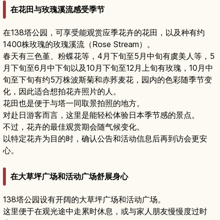
在花田与玫瑰溪流感受季节
在138塔公园，可享受能观赏应季花卉的花田，以及种有约
1400株玫瑰的玫瑰溪流（Rose Stream）。
春天有三色堇、粉蝶花等，4月下旬至5月中旬有虞美人等，5
月下旬至6月中下旬以及10月下旬至12月上旬有玫瑰，10月中
旬至下旬有约5万株波斯菊和赤荞麦花，园内的色彩随季节变
化，因此适合想拍花卉照片的人。
花田也是便于与塔一同取景拍照的地方。
对赴日游客而言，这里是能轻松体验日本季节感的景点。
不过，花卉的最佳观赏期会随气候变化。
以特定花卉为目的时，确认公告和活动信息后再到访会更安
心。
在大草坪广场和活动广场舒展身心
138塔公园设有开阔的大草坪广场和活动广场。
这里便于在观光途中走累时休息，或与家人朋友慢慢度过时