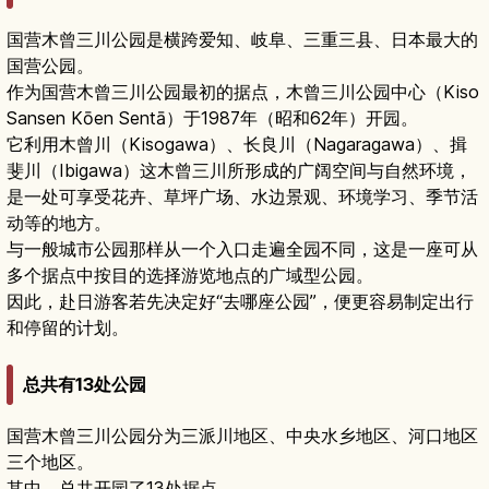
国营木曾三川公园是横跨爱知、岐阜、三重三县、日本最大的
国营公园。
作为国营木曾三川公园最初的据点，木曾三川公园中心（Kiso
Sansen Kōen Sentā）于1987年（昭和62年）开园。
它利用木曾川（Kisogawa）、长良川（Nagaragawa）、揖
斐川（Ibigawa）这木曾三川所形成的广阔空间与自然环境，
是一处可享受花卉、草坪广场、水边景观、环境学习、季节活
动等的地方。
与一般城市公园那样从一个入口走遍全园不同，这是一座可从
多个据点中按目的选择游览地点的广域型公园。
因此，赴日游客若先决定好“去哪座公园”，便更容易制定出行
和停留的计划。
总共有13处公园
国营木曾三川公园分为三派川地区、中央水乡地区、河口地区
三个地区。
其中，总共开园了13处据点。