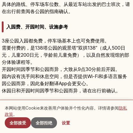
具体的路线、停车场车位数、从最近车站出发的巴士班次，请
在出行前查阅各公园的指南确认。
入园费、开园时间、设施参考
3座公园入园都免费，停车场基本上也可免费使用。
需要付费的，是138塔公园的观景塔“双拱138”（成人500日
元，儿童200日元，学龄前儿童免费），以及自然发现馆的部
分体验课程等。
开园时间因季节和公园而异，大致从9点30分前后开园。
园内设有洗手间和休息空间，但是否提供Wi-Fi和多语言服务
因公园而异，因此备好翻译App会更安心。
休园日和开园时间因季节和公园而异，请在出行前确认。
出行前想确认的利用指南与礼仪
本网站使用Cookie来改善用户体验并个性化内容。详情请参阅
隐私
附近景点
政策
。
全部接受
全部拒绝
设置
开园情况、活动、设施使用需按据点确认