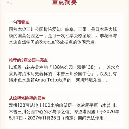
重点摘要
一句话看点
国营木曾三川公园横跨爱知、岐阜、三重，是日本最大规
模的国营公园之一，是可一次性享受瞭望塔、四季花田与
水边自然学习的3大地区13处据点的休闲景点。
推荐的3座公园与亮点
以观景与花卉著称的「138塔公园（双拱138）」、以水乡
景观与治水历史著称的「木曾三川公园中心」，以及拥有
淡水鱼水族馆Aqua Totto岐阜的「河川环境乐园」。
从瞭望塔眺望的景色
双拱138可从地上100米的瞭望层一览浓尾平原与木曾川。
木曾三川公园中心的水与绿之馆、瞭望塔因施工于2026年
5月7日～2027年11月25日（预定）期间无法使用。