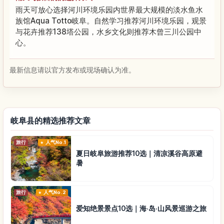
雨天可放心选择河川环境乐园内世界最大规模的淡水鱼水
族馆Aqua Totto岐阜。自然学习推荐河川环境乐园，观景
与花卉推荐138塔公园，水乡文化则推荐木曾三川公园中
心。
最新信息请以官方发布或现场确认为准。
岐阜县的精选推荐文章
旅行
人气No.1
夏日岐阜旅游推荐10选｜清凉溪谷高原避
暑
旅行
人气No.2
爱知绝景景点10选｜海·岛·山风景巡游之旅