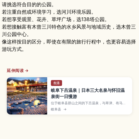
请挑选符合目的的公园。
若注重自然或环境学习，选河川环境乐园。
若想享受观景、花卉、草坪广场，选138塔公园。
若想接触富有木曾三川特色的水乡风景与地域历史，选木曾三
川公园中心。
像这样按目的区分，即使在有限的旅行行程中，也更容易选择
游玩方式。
延伸阅读 →
生活
岐阜下吕温泉｜日本三大名泉与怀旧温
泉街一日慢游
位于岐阜县群山之间的下吕温泉，与草津、有马并
列日本三大名泉，以丝滑的美肌泉质和充满昭和氛
岐阜县
→
围的温泉街闻名。文章介绍足汤与河畔露天温泉、
合掌村等散步景点、飞驒牛等在地美食、最佳旅行
季节，以及从名古屋出发的交通与订房要点，帮助
首次来访的旅客轻松规划行程。