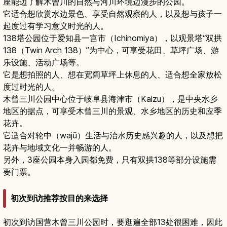
座能边了解木曾川的自然与河川环境边漫步的公园。
它适合想欣赏水边景色、享受自然观察的人，以及想与孩子一
起度过有学习意义时光的人。
138塔公园位于爱知县一宫市（Ichinomiya），以观景塔“双拱
138（Twin Arch 138）”为中心，可享受花田、草坪广场、游
乐设施、活动广场等。
它是想拍照的人、想在宽阔草坪上休息的人、适合想全家放松
度过时光的人。
木曾三川公园中心位于岐阜县海津市（Kaizu），是中央水乡
地区的据点，可享受木曾三川的景观、水乡地区的历史和应季
花卉。
它适合对轮中（wajū）生活与治水历史感兴趣的人，以及想把
花卉与地域文化一并畅游的人。
另外，3座公园本身入园都免费，只有双拱138等部分设施需
要门票。
初次到访推荐按目的来选择
初次到访国营木曾三川公园时，要逛遍全部13处很困难，因此