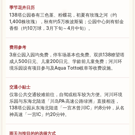
季节花卉日历
138塔公园春有三色堇、粉蝶花，初夏有玫瑰之河（约
1,400株玫瑰），秋有约5万株波斯菊；公园中心则有郁金
香祭（约10万球，3月下旬～4月中旬）。
费用参考
3座公园入园均免费，停车场基本也免费。双拱138瞭望塔
成人500日元、儿童200日元、学龄前儿童免费；河川环
境乐园设有项目参与及Aqua Totto岐阜等收费设施。
交通小贴士
仅靠公共交通较难前往，自驾或租车较为方便。河川环境
乐园与东海北陆道「川岛PA·高速公路绿洲」直接相连，
138塔公园从东海北陆道「一宫木曾川IC」约8分钟，从名
神高速「一宫IC」约20分钟。
雨天与按目的的选择方式