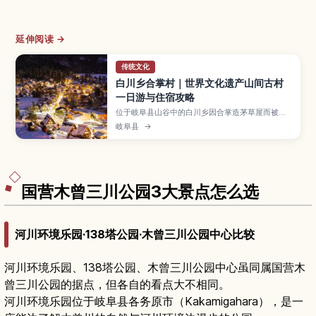
延伸阅读 →
传统文化
白川乡合掌村｜世界文化遗产山间古村
一日游与住宿攻略
位于岐阜县山谷中的白川乡因合掌造茅草屋而被登
录为世界文化遗产，是人气极高的乡村景点。文章
岐阜县
→
介绍展望台眺望全村的绝佳视角、合掌造民家内部
参观路线、四季风景与冬季点灯活动、在合掌民宿
过夜的体验，以及从高山、金泽、名古屋等地搭乘
巴士前往的交通方式与游览动线建议。
国营木曾三川公园3大景点怎么选
河川环境乐园·138塔公园·木曾三川公园中心比较
河川环境乐园、138塔公园、木曾三川公园中心虽同属国营木
曾三川公园的据点，但各自的看点大不相同。
河川环境乐园位于岐阜县各务原市（Kakamigahara），是一