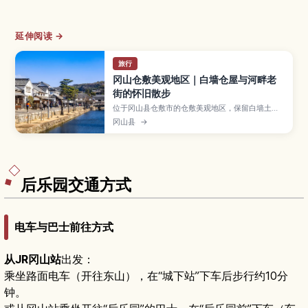
延伸阅读 →
旅行
冈山仓敷美观地区｜白墙仓屋与河畔老
街的怀旧散步
位于冈山县仓敷市的仓敷美观地区，保留白墙土
藏、海鼠墙、柳树成行的仓敷川与石板小路，是充
冈山县
→
满江户风情的人气观光区。文章介绍大原美术馆、
仓敷艾比广场、传统工艺商店、特色咖啡馆与乘船
游河等看点，以及和服租借、手作体验、最佳旅行
季节、交通方式和推荐散步路线，让你轻松规划一
日漫步行程。
后乐园交通方式
电车与巴士前往方式
从JR冈山站
出发：
乘坐路面电车（开往东山），在“城下站”下车后步行约10分
钟。