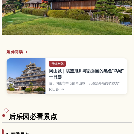
延伸阅读 →
传统文化
冈山城｜眺望旭川与后乐园的黑色“乌城”
一日游
位于冈山市中心的冈山城，以漆黑外墙而被称为“乌
城”，从天守阁可眺望旭川河景与紧邻的日本三名园
冈山县
→
之一——后乐园。文章将介绍城内展览、夜间点灯
与樱花季风景、和服与盔甲试穿、备前烧体验等玩
法，以及交通方式、参观时间和与后乐园一起游览
的推荐动线。
后乐园必看景点