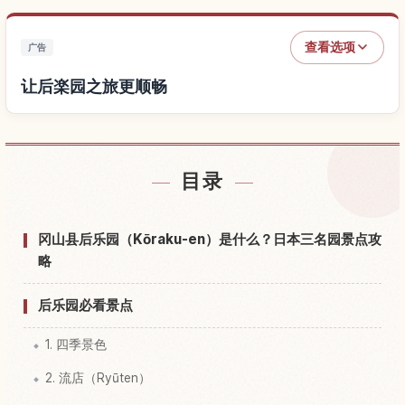
查看选项
广告
让后楽园之旅更顺畅
查找后楽园附近的酒店
↗
目录
查找后楽园的体验
↗
冈山县后乐园（Kōraku-en）是什么？日本三名园景点攻
略
后乐园必看景点
1. 四季景色
2. 流店（Ryūten）