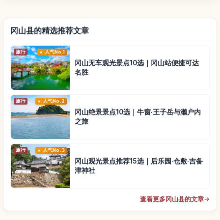
冈山县的精选推荐文章
旅行
人气No.1
冈山无车观光景点10选｜冈山站便捷可达
名胜
旅行
人气No.2
冈山绝景景点10选｜牛窗·王子岳与濑户内
之旅
旅行
人气No.3
冈山观光景点推荐15选｜后乐园·仓敷·吉备
津神社
查看更多冈山县的文章
→