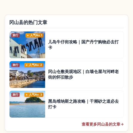
冈山县的热门文章
旅行
人气No.1
儿岛牛仔街攻略｜国产丹宁购物必去打
卡
旅行
人气No.2
冈山仓敷美观地区｜白墙仓屋与河畔老
街的怀旧散步
旅行
人气No.3
黑岛维纳斯之路攻略｜干潮砂之道必去
打卡
查看更多冈山县的文章
→