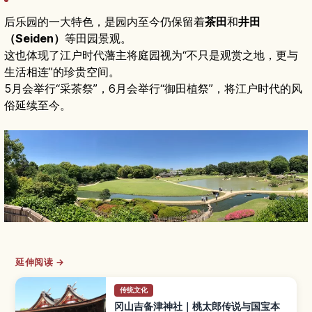
后乐园的一大特色，是园内至今仍保留着
茶田
和
井田
（Seiden）
等田园景观。
这也体现了江户时代藩主将庭园视为“不只是观赏之地，更与
生活相连”的珍贵空间。
5月会举行“采茶祭”，6月会举行“御田植祭”，将江户时代的风
俗延续至今。
延伸阅读 →
传统文化
冈山吉备津神社｜桃太郎传说与国宝本