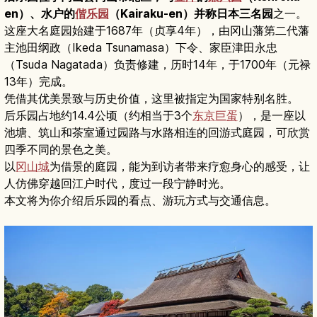
en）、水户的
偕乐园
（Kairaku-en）并称日本三名园
之一。
这座大名庭园始建于1687年（贞享4年），由冈山藩第二代藩
主池田纲政（Ikeda Tsunamasa）下令、家臣津田永忠
（Tsuda Nagatada）负责修建，历时14年，于1700年（元禄
13年）完成。
凭借其优美景致与历史价值，这里被指定为国家特别名胜。
后乐园占地约14.4公顷（约相当于3个
东京巨蛋
），是一座以
池塘、筑山和茶室通过园路与水路相连的回游式庭园，可欣赏
四季不同的景色之美。
以
冈山城
为借景的庭园，能为到访者带来疗愈身心的感受，让
人仿佛穿越回江户时代，度过一段宁静时光。
本文将为你介绍后乐园的看点、游玩方式与交通信息。