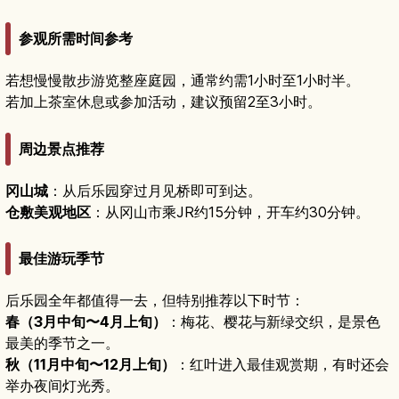
参观所需时间参考
若想慢慢散步游览整座庭园，通常约需1小时至1小时半。
若加上茶室休息或参加活动，建议预留2至3小时。
周边景点推荐
冈山城
：从后乐园穿过月见桥即可到达。
仓敷美观地区
：从冈山市乘JR约15分钟，开车约30分钟。
最佳游玩季节
后乐园全年都值得一去，但特别推荐以下时节：
春（3月中旬〜4月上旬）
：梅花、樱花与新绿交织，是景色
最美的季节之一。
秋（11月中旬〜12月上旬）
：红叶进入最佳观赏期，有时还会
举办夜间灯光秀。