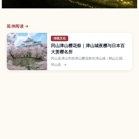
延伸阅读 →
传统文化
冈山津山樱花祭｜津山城夜樱与日本百
大赏樱名所
冈山县津山市的津山樱花祭在津山城（鹤山公园）
举行，被列入“日本樱花名所100选”，约1000株染
冈山县
→
井吉野在城迹周围盛放，夜间还有梦幻灯光点缀。
本文介绍津山城赏樱与拍照重点、祭典活动和小吃
摊、最佳观赏时期与避开拥挤的技巧，以及交通方
式和推荐携带物品，帮助初次来日或亲子游客轻松
规划春日行程。