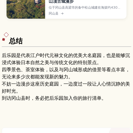
山顶古城漫步
位于冈山县高梁市的备中松山城建在海拔约430米
的山顶，是现存12天守之一，以秋冬时被云海环
冈山县
→
绕、宛如“天空之城”的景色而闻名。本文将介绍观
赏云海的最佳季节与时间、天守与石垣等必看亮
点、登城步道与适合的服装装备，以及高梁城下町
的散步路线，适合喜欢日本古城与山岳风景的旅人
参考行程。
总结
后乐园是代表江户时代元禄文化的优美大名庭园，也是能够沉
浸式体验日本自然之美与传统文化的特别景点。
四季景色、茶室体验，以及与冈山城形成的借景等看点丰富，
无论来多少次都能发现新的魅力。
不妨一边漫步这座历史庭园，一边度过一段让人心情沉静的美
好时光。
到访冈山县时，务必把后乐园加入你的旅行清单。