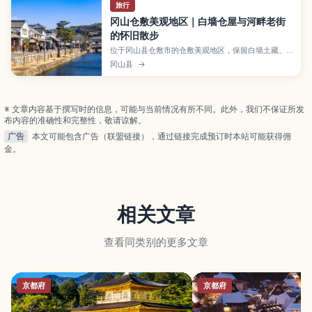
旅行
冈山仓敷美观地区｜白墙仓屋与河畔老街
的怀旧散步
位于冈山县仓敷市的仓敷美观地区，保留白墙土藏、
海鼠墙、柳树成行的仓敷川与石板小路，是充满江户
冈山县
→
风情的人气观光区。文章介绍大原美术馆、仓敷艾比
广场、传统工艺商店、特色咖啡馆与乘船游河等看
点，以及和服租借、手作体验、最佳旅行季节、交通
方式和推荐散步路线，让你轻松规划一日漫步行程。
※ 文章内容基于撰写时的信息，可能与当前情况有所不同。此外，我们不保证所发
布内容的准确性和完整性，敬请谅解。
广告
本文可能包含广告（联盟链接），通过链接完成预订时本站可能获得佣
金。
相关文章
查看同类别的更多文章
京都府
京都府