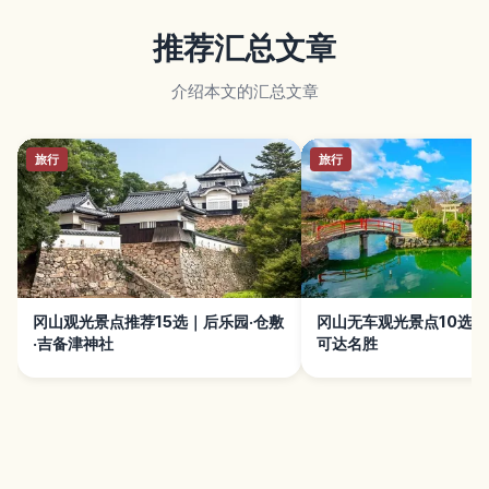
推荐汇总文章
介绍本文的汇总文章
旅行
旅行
冈山观光景点推荐15选｜后乐园·仓敷
冈山无车观光景点10选
·吉备津神社
可达名胜