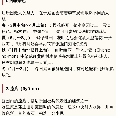
1. 四季景色
后乐园最大的魅力，在于庭园会随着季节展现截然不同的风
貌。
春（3月中旬〜4月上旬）
：樱花盛开，整座庭园染上一层淡
粉色。梅林在2月中旬至3月上旬可欣赏约100株红白梅花。
夏（6月〜8月）
：鲜绿满园，花叶之池会绽放大型莲花“一天
四海”。8月有时还会举办“幻想庭园”夜间灯光秀。
秋（11月中旬〜12月上旬）
：红叶绚丽，千入之森（Chishio-
no-mori）中染成红黄的树木倒映在水面上的景色格外迷人。
秋季幻想庭园也是一大看点。
冬（1月〜2月）
：冬日庭园被静谧包围，有时还能看到丹顶鹤
放飞。
2. 流店（Ryūten）
庭园内的
流店
，是后乐园极具代表性的建筑之一。
这里原是藩主漫步庭园时的休息处，建筑中央引入水路，并点
缀色彩丰富的奇石，构造十分少见。