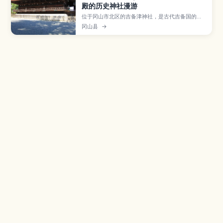
殿的历史神社漫游
位于冈山市北区的吉备津神社，是古代吉备国的一
之宫，也被视为桃太郎讨伐鬼怪传说的发祥地。文
冈山县
→
章将介绍采用独特“比翼入母屋造”构造并被指定为
国宝的本殿、约360米的长廊、占卜吉凶的鸣釜神
事，以及四季风景、参拜时间、交通方式和与周边
景点搭配的推荐行程，适合喜欢神社与日本神话的
旅人。