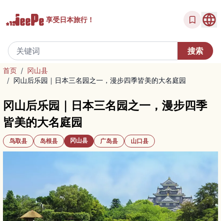
享受
日本旅行！
首页
/
冈山县
/
冈山后乐园｜日本三名园之一，漫步四季皆美的大名庭园
冈山后乐园｜日本三名园之一，漫步四季
皆美的大名庭园
冈山县
鸟取县
岛根县
广岛县
山口县