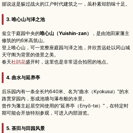
据说这是躲过战火的江户时代建筑之一，虽朴素却韵味十足。
3. 唯心山与泽之池
耸立于庭园中央的
唯心山（Yuishin-zan）
，是由池田家藩主
修筑的约6米高筑山。
登上唯心山，可一览整座庭园与泽之池，并欣赏远处以冈山城
天守阁为背景的借景之美。
春天
杜鹃花
盛开时，这里也是非常适合拍照的地点。
4. 曲水与延养亭
后乐园内有一条全长约640米、名为“曲水（Kyokusui）”的水
路贯穿园内，形成池塘与瀑布般的水景。
曾作为藩主起居空间使用的“延养亭（Enyō-tei）”，在特定时
期可能会开放特别参观，可进入内部游览。
5. 茶田与田园风景