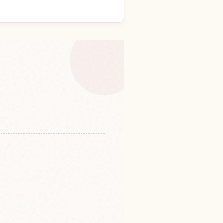
奥之院的体验
↗