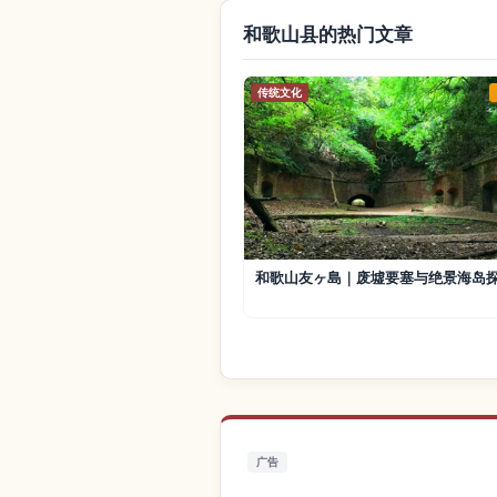
和歌山县的热门文章
传统文化
和歌山友ヶ島｜废墟要塞与绝景海岛
广告