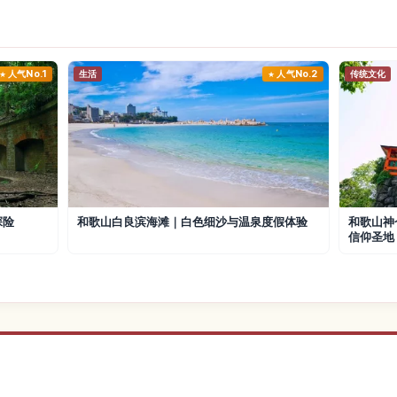
人气No.1
生活
人气No.2
传统文化
探险
和歌山白良滨海滩｜白色细沙与温泉度假体验
和歌山神
信仰圣地