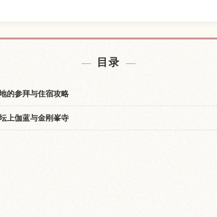
院附近的酒店
查找高野山
↗
目录
地的参拜与住宿攻略
坛上伽蓝与金刚峯寺