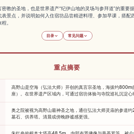
言密教的圣地，也是世界遗产“纪伊山地的灵场与参拜道”的重要
代表景点，并说明如何入住宿坊品尝精进料理、参加早课，搭配
旅程。
目录
常见问题
重点摘要
高野山是空海（弘法大师）开创的真言宗圣地，海拔约800m的
座）。在世界遗产区域内，可通过宿坊体验与寺院巡礼沉淀心
奥之院被视为高野山最神圣之地，通往弘法大师灵庙的参道约
墓石、供养塔。清晨或傍晚静谧感更强。
朱红色的根本大塔高48.5m，内部布置佛像与曼荼罗等，被