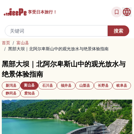
享受
日本旅行！
首页
/
富山县
/
黑部大坝｜北阿尔卑斯山中的观光放水与绝景体验指南
黑部大坝｜北阿尔卑斯山中的观光放水与
绝景体验指南
富山县
新泻县
石川县
福井县
山梨县
长野县
岐阜县
静冈县
爱知县