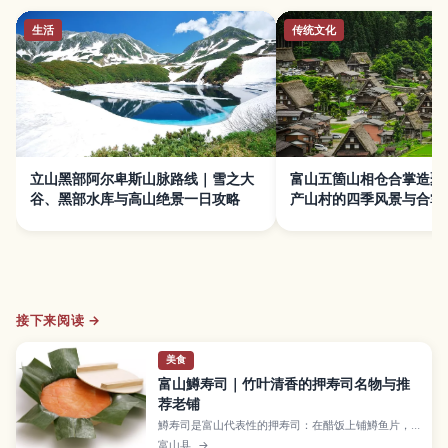
生活
传统文化
立山黑部阿尔卑斯山脉路线｜雪之大
富山五箇山相仓合掌造聚
谷、黑部水库与高山绝景一日攻略
产山村的四季风景与合掌
接下来阅读 →
美食
富山鱒寿司｜竹叶清香的押寿司名物与推
荐老铺
鱒寿司是富山代表性的押寿司：在醋饭上铺鱒鱼片，
再用竹叶包裹，清香十足，也是经典车站便当。不同
富山县
→