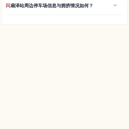
keyboard_arrow_down
问
扇泽站周边停车场信息与拥挤情况如何？