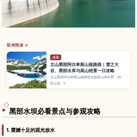
延伸阅读 →
生活
立山黑部阿尔卑斯山脉路线｜雪之大
谷、黑部水库与高山绝景一日攻略
立山黑部阿尔卑斯山脉路线连接富山和长野，利用
缆车、巴士和登山电车穿越北阿尔卑斯山，是日本
富山县
→
代表性的高山观光路线。本文将介绍雪之大谷、室
堂高原、黑部水库等重点景点，说明通行期间和购
票方式、交通接驳与推荐路线，以及高山气候下的
服装和装备建议，适合首次造访日本山岳地区的游
客参考。
黑部水坝必看景点与参观攻略
1. 震撼十足的观光放水