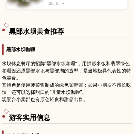
片，再用竹叶包裹，清香十足，也是经典车站便
富山县
→
当。不同店家在鱼的腌制与醋饭比例上各有讲究。
本文介绍鱒寿司的由来、切分与品尝方法、富山站
可购买的店铺与保存要点。
黑部水坝美食推荐
黑部水坝咖喱
水坝休息餐厅的招牌“黑部水坝咖喱”，用拱形米饭和翡翠绿色
咖喱酱还原黑部水坝与黑部湖的造型，是当地极具代表性的特
色美食。
其特色是使用菠菜酱制成的绿色咖喱酱；如果小朋友不擅长吃
辣，还可以选择甜口的“儿童水坝咖喱”。
观景台小卖部也有原创轻食和甜品出售。
游客实用信息