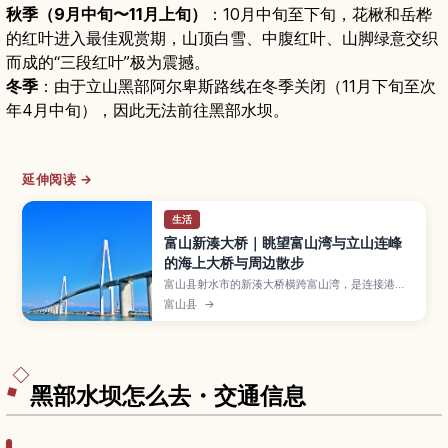
秋季（9月中旬〜11月上旬）
：10月中旬至下旬，花楸和岳桦
的红叶进入最佳观赏期，山顶白雪、中腹红叶、山脚绿意交织
而成的“三段红叶”极为震撼。
冬季
：由于立山黑部阿尔卑斯路线在冬季关闭（11月下旬至次
年4月中旬），因此无法前往黑部水坝。
延伸阅读 →
生活
富山新湊大桥｜眺望富山湾与立山连峰
的海上大桥与周边散步
富山县射水市的新湊大桥横跨富山湾，是连接港口
与市区的巨大桥梁，可同时眺望大海和立山连峰，
富山县
→
是自驾与单车族喜爱的景点。本文将介绍桥上与周
边展望点、黄昏与夜间点灯时的景色、附近港口小
镇的散步路线与海鲜美食，以及驾车与公共交通的
到达方式和一日游行程建议。
黑部水坝怎么去・交通信息