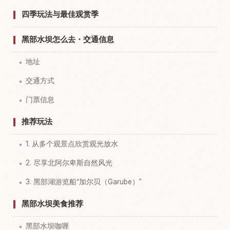
四季玩法与最佳观赏季
黑部水坝怎么去・交通信息
地址
交通方式
门票信息
推荐玩法
1. 从多个观景点欣赏观光放水
2. 尽享北阿尔卑斯自然风光
3. 黑部湖游览船“加尔贝（Garube）”
黑部水坝美食推荐
黑部水坝咖喱