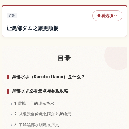
查看选项
广告
让黒部ダム之旅更顺畅
查找黒部ダム附近的酒店
↗
目录
查找黒部ダム的体验
↗
黑部水坝（Kurobe Damu）是什么？
黑部水坝必看景点与参观攻略
1. 震撼十足的观光放水
2. 从观景台俯瞰北阿尔卑斯绝景
3. 了解黑部水坝建设历史