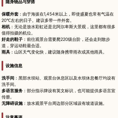
随身物品与穿搭
保暖外套
：由于海拔在1,454米以上，即使盛夏也常有气温在
20℃左右的日子。建议多带一件外套。
相机
：无论是放水彩虹还是北阿尔卑斯大景观，这里都有很多
值得拍摄的机位。
好走的鞋子
：前往观景台需要爬220级台阶，还会走到散步
道，穿运动鞋最合适。
雨具
：山区天气变化快，建议随身携带雨衣或其他雨具。
设施信息
洗手间
：黑部水坝站、观景台休息区以及水坝休息餐厅均设有
洗手间。
多语言服务
：部分指示牌设有英文标识，也可能提供多语言宣
传册。
无障碍设施
：放水观景平台周边部分区域设有坡道设施。
注意事项