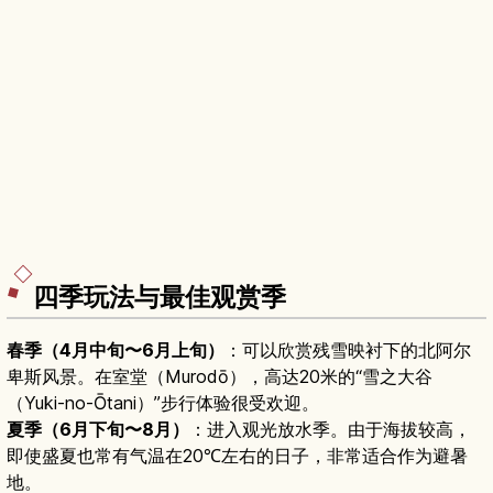
四季玩法与最佳观赏季
春季（4月中旬〜6月上旬）
：可以欣赏残雪映衬下的北阿尔
卑斯风景。在室堂（Murodō），高达20米的“雪之大谷
（Yuki-no-Ōtani）”步行体验很受欢迎。
夏季（6月下旬〜8月）
：进入观光放水季。由于海拔较高，
即使盛夏也常有气温在20℃左右的日子，非常适合作为避暑
地。