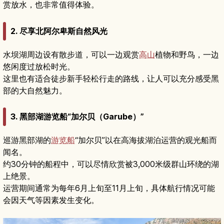
赏放水，也非常值得体验。
2. 尽享北阿尔卑斯自然风光
水坝湖周边设有散步道，可以一边观赏
高山
植物和野鸟，一边
悠闲度过放松时光。
这里也有适合徒步新手轻松行走的路线，让人可以充分感受黑
部的大自然魅力。
3. 黑部湖游览船“加尔贝（Garube）”
巡游黑部湖的
游览船
“加尔贝”以在高海拔湖泊运营的观光船而
闻名。
约30分钟的船程中，可以尽情欣赏被3,000米级群山环绕的湖
上绝景。
运营期间通常为每年6月上旬至11月上旬，具体航行情况可能
会因天气等因素发生变化。