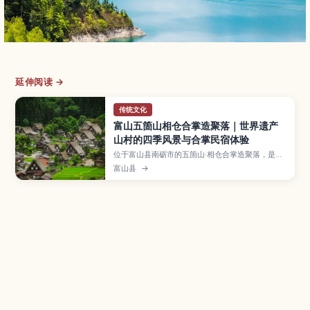
延伸阅读 →
传统文化
富山五箇山相仓合掌造聚落｜世界遗产
山村的四季风景与合掌民宿体验
位于富山县南砺市的五箇山·相仓合掌造聚落，是列
入世界遗产的传统山村，保留着茅草屋顶的合掌造
富山县
→
民居和古老的乡村风景。本文将介绍村内散步路线
与拍照景点、冬季积雪与春夏绿意等四季景色、入
住合掌民宿的魅力与注意事项，以及巴士和自驾交
通方式，并说明如何与白川乡等周边景点一并安排
行程。