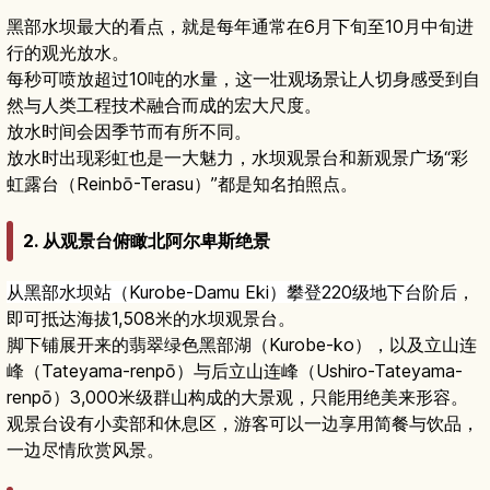
黑部水坝最大的看点，就是每年通常在6月下旬至10月中旬进
行的观光放水。
每秒可喷放超过10吨的水量，这一壮观场景让人切身感受到自
然与人类工程技术融合而成的宏大尺度。
放水时间会因季节而有所不同。
放水时出现彩虹也是一大魅力，水坝观景台和新观景广场“彩
虹露台（Reinbō-Terasu）”都是知名拍照点。
2. 从观景台俯瞰北阿尔卑斯绝景
从黑部水坝站（Kurobe-Damu Eki）攀登220级地下台阶后
，
即可抵达海拔1,508米的水坝观景台。
脚下铺展开来的翡翠绿色黑部湖（Kurobe-ko），以及立山连
峰（Tateyama-renpō）与后立山连峰（Ushiro-Tateyama-
renpō）3,000米级群山构成的大景观，只能用绝美来形容。
观景台设有小卖部和休息区，游客可以一边享用简餐与饮品，
一边尽情欣赏风景。