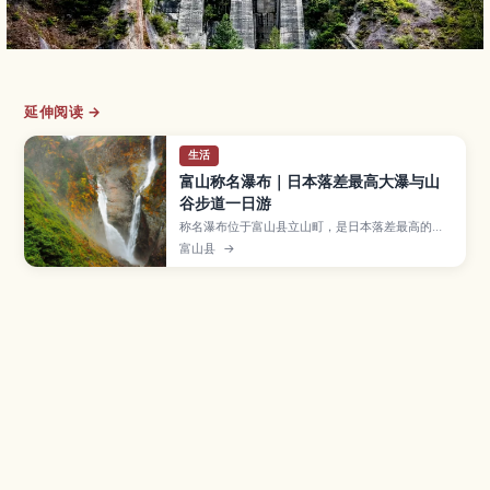
延伸阅读 →
生活
富山称名瀑布｜日本落差最高大瀑与山
谷步道一日游
称名瀑布位于富山县立山町，是日本落差最高的瀑
布，高达350米，雪融季节还可与旁边的“榛之木瀑
富山县
→
布”双瀑同框。本文介绍前往观景台的步道路线、春
夏秋各季的风景亮点、从富山与立山车站出发的交
通方式，以及适合的服装与停留时间，帮助喜爱自
然与摄影的旅人规划轻松的一日行程。