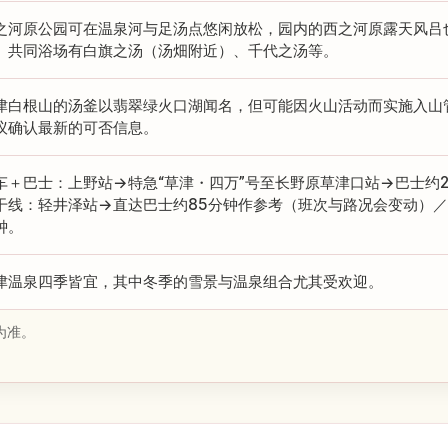
之河原公园可在温泉河与足汤点悠闲放松，园内的西之河原露天风吕
。共同浴场有白旗之汤（汤畑附近）、千代之汤等。
津白根山的汤釜以翡翠绿火口湖闻名，但可能因火山活动而实施入山
议确认最新的可否信息。
车＋巴士：上野站→特急“草津・四万”号至长野原草津口站→巴士约
干线：轻井泽站→直达巴士约85分钟作参考（班次与路况会变动）／自
钟。
津温泉四季皆宜，其中冬季的雪景与温泉组合尤其受欢迎。
为准。