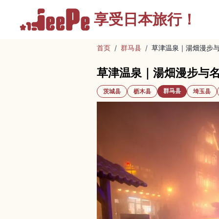
享受
日本旅行！
首页
/
群马县
/
草津温泉｜湯畑漫步
草津温泉｜湯畑漫步与
群马县
茨城县
枥木县
埼玉县