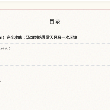
附近的酒店
查找草津
↗
目录
nsen）完全攻略：汤畑到绝景露天风吕一次玩懂
是什么？
点