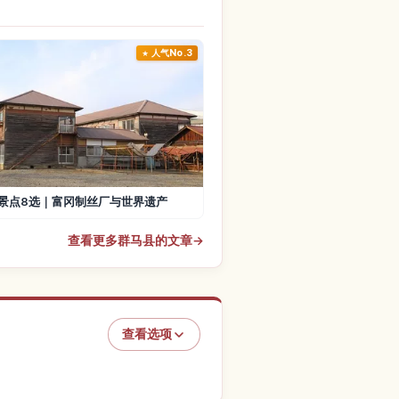
人气No.3
景点8选｜富冈制丝厂与世界遗产
查看更多群马县的文章
→
查看选项