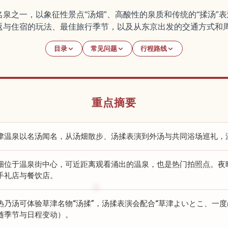
泉之一，以象征性景点“汤畑”、高酸性的泉质和传统的“揉汤”
返与住宿的玩法、最佳旅行季节，以及从东京出发的交通方式和
目录
常见问题
行程路线
重点摘要
津温泉以名汤闻名，从汤畑散步、汤揉表演到外汤与共同浴场巡礼，
畑位于温泉街中心，可近距离观看涌出的温泉，也是热门拍照点。夜
手礼店与餐饮店。
热乃汤可体验草津名物“汤揉”，汤揉表演会配合“草津よいとこ、一度
随季节与日程变动）。