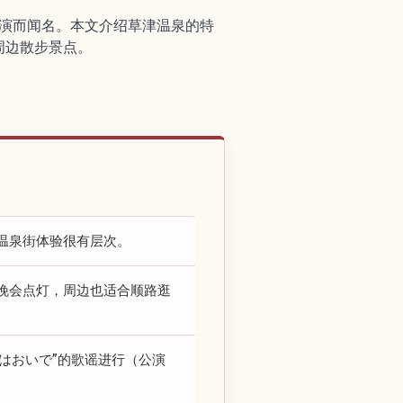
表演而闻名。本文介绍草津温泉的特
周边散步景点。
温泉街体验很有层次。
晚会点灯，周边也适合顺路逛
はおいで”的歌谣进行（公演