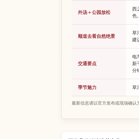
西
外汤＋公园放松
色
草
顺道去看自然绝景
建
电
交通要点
新
分
季节魅力
草
最新信息请以官方发布或现场确认