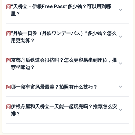
问
“天桥立・伊根Free Pass”多少钱？可以用到哪
keyboard_arrow_down
里？
问
“丹铁一日券（丹鉄ワンデーパス）”多少钱？怎么
keyboard_arrow_down
用更划算？
问
京都丹后铁道会很挤吗？怎么更容易坐到座位，推
keyboard_arrow_down
荐坐哪边？
keyboard_arrow_down
问
哪一段车窗风景最美？拍照有什么技巧？
问
伊根舟屋和天桥立一天能一起玩完吗？推荐怎么安
keyboard_arrow_down
排？