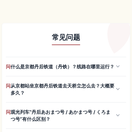
常见问题
keyboard_arrow_down
问
什么是京都丹后铁道（丹铁）？线路在哪里运行？
问
从京都站坐京都丹后铁道去天桥立怎么去？大概要
keyboard_arrow_down
多久？
问
观光列车“丹后あおまつ号 / あかまつ号 / くろま
keyboard_arrow_down
つ号”有什么区别？