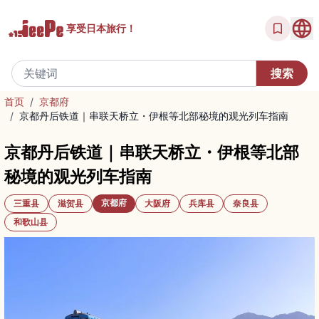
享受
日本旅行！
首页
/
京都府
/
京都丹后铁道｜串联天桥立・伊根等北部秘境的观光列车指南
京都丹后铁道｜串联天桥立・伊根等北部
秘境的观光列车指南
京都府
三重县
滋贺县
大阪府
兵库县
奈良县
和歌山县