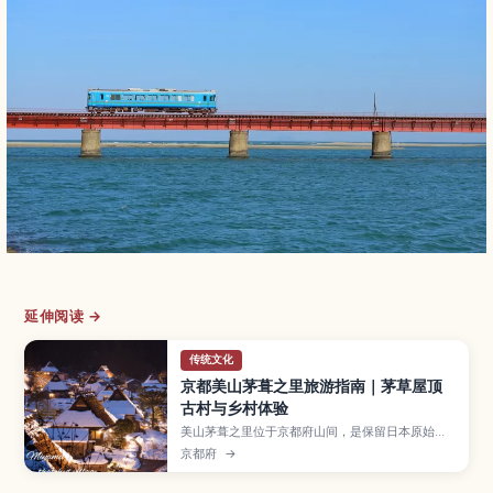
延伸阅读 →
传统文化
京都美山茅葺之里旅游指南｜茅草屋顶
古村与乡村体验
美山茅葺之里位于京都府山间，是保留日本原始乡
村风貌的茅草屋顶聚落。本文将介绍村庄的历史与
京都府
→
四季景色、茅草屋修复与农事体验、使用在地食材
的乡土料理，以及从京都市区前往的交通方式，推