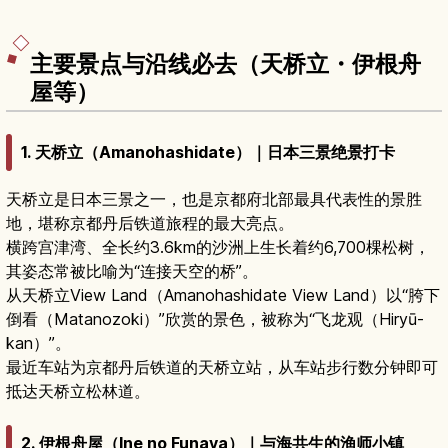
或喜爱美景旅人的周边景点。
主要景点与沿线必去（天桥立・伊根舟
屋等）
1. 天桥立（Amanohashidate）｜日本三景绝景打卡
天桥立是日本三景之一，也是京都府北部最具代表性的景胜
地，堪称京都丹后铁道旅程的最大亮点。
横跨宫津湾、全长约3.6km的沙洲上生长着约6,700棵松树，
其姿态常被比喻为“连接天空的桥”。
从天桥立View Land（Amanohashidate View Land）以“胯下
倒看（Matanozoki）”欣赏的景色，被称为“飞龙观（Hiryū-
kan）”。
最近车站为京都丹后铁道的天桥立站，从车站步行数分钟即可
抵达天桥立松林道。
2. 伊根舟屋（Ine no Funaya）｜与海共生的渔师小镇