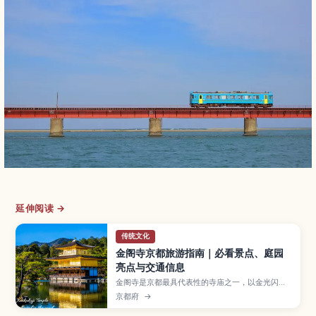
延伸阅读 →
传统文化
金阁寺京都旅游指南｜必看景点、庭园
亮点与交通信息
金阁寺是京都最具代表性的寺庙之一，以金光闪耀
的三层楼阁和倒映在池水中的景色闻名。本文将为
京都府
→
你介绍金阁寺的必看亮点、四季庭园风景、参观小
贴士、开放时间与交通方式，以及适合初次来日本