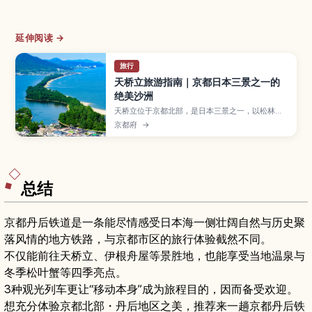
延伸阅读 →
旅行
天桥立旅游指南｜京都日本三景之一的
绝美沙洲
天桥立位于京都北部，是日本三景之一，以松林覆
盖的细长沙洲和倒映在海面的景色闻名。本文将为
京都府
→
你介绍最佳观景台、骑行路线和海鲜美食，以及从
京都出发的交通方式和推荐游览季节，帮助初次来
访的旅人轻松安排行程。
总结
京都丹后铁道是一条能尽情感受日本海一侧壮阔自然与历史聚
落风情的地方铁路，与京都市区的旅行体验截然不同。
不仅能前往天桥立、伊根舟屋等景胜地，也能享受当地温泉与
冬季松叶蟹等四季亮点。
3种观光列车更让“移动本身”成为旅程目的，因而备受欢迎。
想充分体验京都北部・丹后地区之美，推荐来一趟京都丹后铁