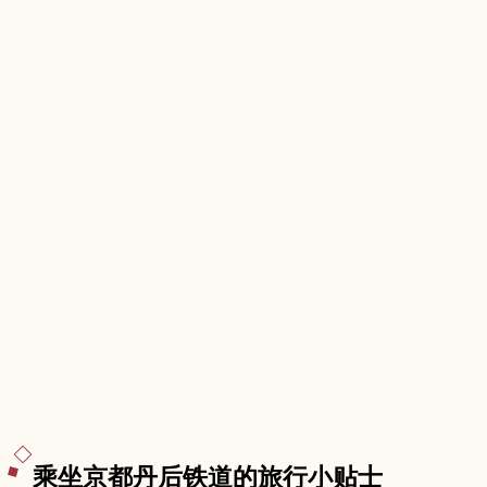
荐给想远离城市、体验日本乡间慢生活的旅人。
乘坐京都丹后铁道的旅行小贴士