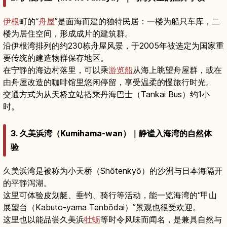
伊根
町的“
舟屋
”是面海而建的独特民居：一楼为船只车库，二
楼为居住空间，形成成片的建筑群。
沿伊根湾排列的约230栋舟屋风景，于2005年被选定为国家重
要传统的建造物群保存地区。
在宁静的海边村落里，可以乘
游览船
从海上眺望舟屋群，或在
由舟屋改造的咖啡馆里悠闲停留，享受温柔的慢旅行时光。
交通方式为从天桥立站搭乘丹海巴士（Tankai Bus）约1小
时。
3. 久美浜湾（Kumihama-wan）｜静谧入海湾的自然体
验
久美浜湾是被称为小天桥（Shōtenkyō）的沙洲与日本海隔开
的平静泻湖。
这里可体验皮划艇、垂钓、骑行等活动，能一览海湾的“甲山
展望台（Kabuto-yama Tenbōdai）”景观也很受欢迎。
这里也以能品尝久美浜
牡蛎
等时令风味而闻名，是兼具自然与