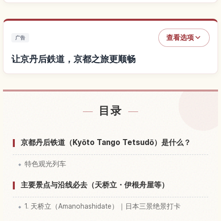
查看选项
广告
让京丹后鉄道，京都之旅更顺畅
查找京丹后鉄道，京都附近的酒店
↗
目录
查找京丹后鉄道，京都的体验
↗
京都丹后铁道（Kyōto Tango Tetsudō）是什么？
特色观光列车
主要景点与沿线必去（天桥立・伊根舟屋等）
1. 天桥立（Amanohashidate）｜日本三景绝景打卡