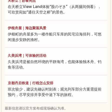
天桥立｜必看亮点
在天桥立View Land体验“股のぞき”（从两腿间倒看），
可欣赏宛如“通往天空之桥”的景色。
伊根舟屋｜海边聚落风景
伊根町的舟屋多为一楼作船只车库的民宅沿海排列，可悠
闲漫步安静的渔村。
久美浜湾｜可体验的活动
久美浜湾是被自然环绕的平静海湾，也能体验独木舟、钓
鱼等活动。
京都丹后铁道｜行程怎么安排
班次较少，建议先确认时刻表；观光列车部分方案需提前
预约，尽早安排并享受中途下车的旅程。
最新信息请以官方发布或现场确认为准。