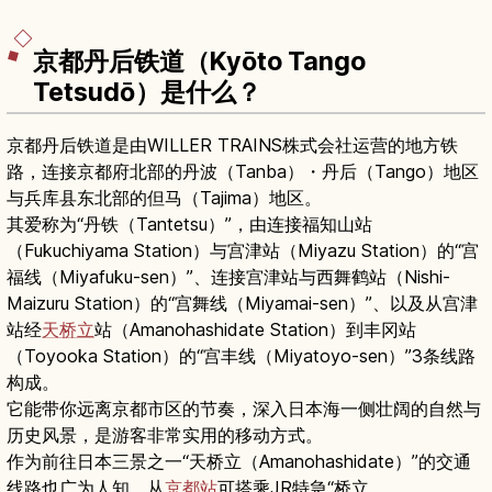
京都丹后铁道（Kyōto Tango
Tetsudō）是什么？
京都丹后铁道是由WILLER TRAINS株式会社运营的地方铁
路，连接京都府北部的丹波（Tanba）・丹后（Tango）地区
与兵库县东北部的但马（Tajima）地区。
其爱称为“丹铁（Tantetsu）”，由连接福知山站
（Fukuchiyama Station）与宫津站（Miyazu Station）的“宫
福线（Miyafuku-sen）”、连接宫津站与西舞鹤站（Nishi-
Maizuru Station）的“宫舞线（Miyamai-sen）”、以及从宫津
站经
天桥立
站（Amanohashidate Station）到丰冈站
（Toyooka Station）的“宫丰线（Miyatoyo-sen）”3条线路
构成。
它能带你远离京都市区的节奏，深入日本海一侧壮阔的自然与
历史风景，是游客非常实用的移动方式。
作为前往日本三景之一“天桥立（Amanohashidate）”的交通
线路也广为人知，从
京都站
可搭乘JR特急“桥立