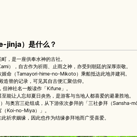
-jinja）是什么？
船町，是一座供奉水神的古社。
no-Kami），自古作为祈雨、止雨之神，亦受到朝廷的深厚崇敬。
Tamayori-hime-no-Mikoto）乘船抵达此地并建祠。
社殿造替的记录，可见其自古便汇聚信仰。
，但神社名一般读作「Kifune」。
甚至能让人忘却夏日炎热，是游客与当地人都喜爱的避暑胜地。
shiro）与奥宫三处组成，从下游依次参拜的「三社参拜（Sansha-
oi-no-Miya）」。
bu）曾在此祈求姻缘，因此也作为结缘参拜地而广受喜爱。