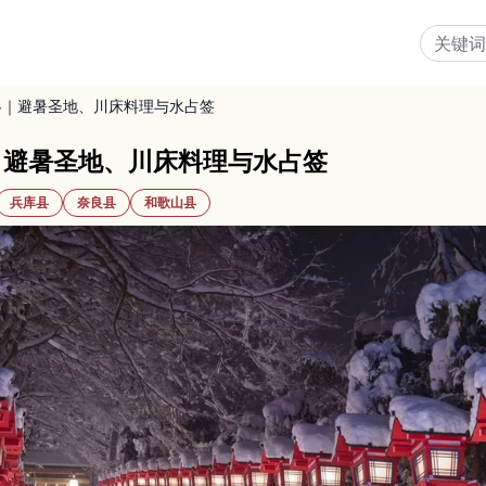
略｜避暑圣地、川床料理与水占签
｜避暑圣地、川床料理与水占签
兵库县
奈良县
和歌山县