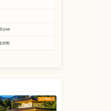
5分钟
走的鞋
人气No.3