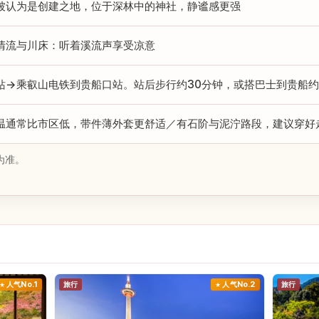
被认为是创建之地，位于深林中的神社，静谧感更强
清流与川床：听着溪流声享受凉意
站→乘叡山电铁到贵船口站。站后步行约30分钟，或搭巴士到贵船约
温通常比市区低，带件薄外套更舒适／有石阶与泥泞路段，建议穿好
为准。
人气No.1
旅行
人气No.2
旅行