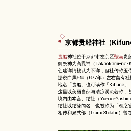
京都贵船神社（Kifune
贵船
神社位于京都市左京区
鞍马
贵
御祭神为高龗神（Takaokami-
创建详情被认为不详，但社传称玉依姬命（
据说白凤6年（677年）左右留有
地名「贵船」也可读作「Kibune」
这里以美丽自然与清凉溪流著称，
境内由本宫、结社（Yui-no-Ya
结社以结缘闻名，也被称为「恋之宫（K
相传和泉式部（Izumi Shiki