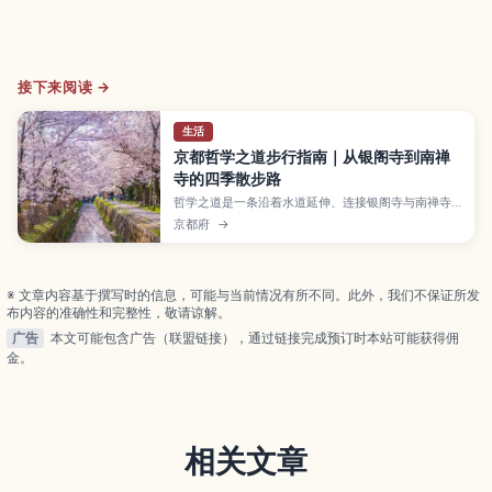
接下来阅读 →
生活
京都哲学之道步行指南｜从银阁寺到南禅
寺的四季散步路
哲学之道是一条沿着水道延伸、连接银阁寺与南禅寺
的约2公里散步道，两旁种满樱花与绿树，是在宁静氛
京都府
→
围中感受京都四季的热门路线。本文将介绍哲学之道
的历史与名称由来、春樱秋枫等季节亮点、沿途咖啡
馆与小艺廊的顺游建议，以及推荐步行路线与交通方
式，适合喜欢慢步旅行的你。
※ 文章内容基于撰写时的信息，可能与当前情况有所不同。此外，我们不保证所发
布内容的准确性和完整性，敬请谅解。
广告
本文可能包含广告（联盟链接），通过链接完成预订时本站可能获得佣
金。
相关文章