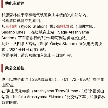
乘电车前往
和服森林位于京福电气铁道岚山本线的岚山站站内。
出检票口就能立刻看到。
从
京都站
（Kyōto Station）乘JR
嵯峨野
线（山阴本线，
Sagano Line），在嵯峨岚山站（Saga-Arashiyama
Station）下车后步行约7分钟即可到达岚电岚山站。
此外，从四条大宫站（Shijō-Ōmiya Station）乘岚电无需换
乘，约24分钟可到岚山站。
位置便利，适合顺路加入岚山一日游行程。
乘公交前往
也可以乘坐市巴士28系或京都巴士（61・72・83系）前往岚
山区域。
在“岚山天龙寺前（Arashiyama Tenryūji-mae）”或“京福岚山
站前（Keifuku Arashiyama Ekimae）”公交站下车，和服森林
就在眼前。