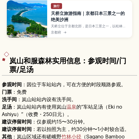
旅行
天桥立旅游指南｜京都日本三景之一的
绝美沙洲
天桥立位于京都北部，是日本三景之一，以松林覆
盖的细长沙洲和倒映在海面的景色闻名。本文将为
京都府
→
你介绍最佳观景台、骑行路线和海鲜美食，以及从
京都出发的交通方式和推荐游览季节，帮助初次来
访的旅人轻松安排行程。
岚山和服森林实用信息：参观时间/门
票/足汤
参观时间
：因位于车站站内，可在方便的时段顺路参观。
门票
：免费
洗手间
：岚山站站内设有洗手间。
足汤
：岚山站站内有使用岚山
温泉
的“车站足汤（Eki no
Ashiyu）”（收费・250日元）。
建议停留时间
：仅参观约15〜30分钟。
建议停留时间
：若以拍照为主，约30分钟〜1小时较合适。
其他
：岚山区域还有嵯峨野
竹林小径
（Sagano Bamboo