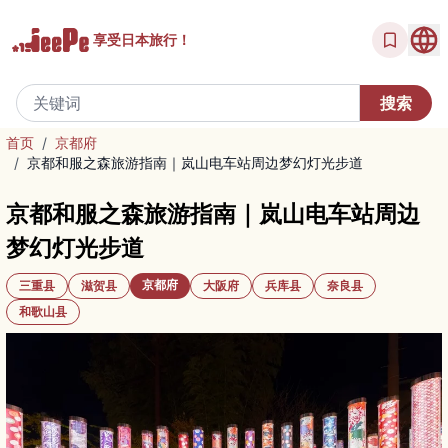
享受
日本旅行！
首页
/
京都府
/
京都和服之森旅游指南｜岚山电车站周边梦幻灯光步道
京都和服之森旅游指南｜岚山电车站周边
梦幻灯光步道
京都府
三重县
滋贺县
大阪府
兵库县
奈良县
和歌山县