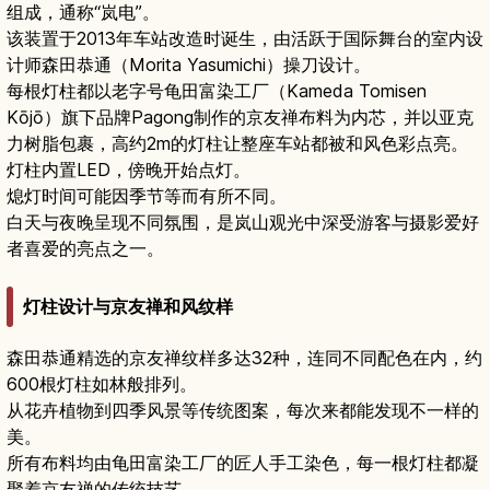
组成，通称“岚电”。
该装置于2013年车站改造时诞生，由活跃于国际舞台的室内设
计师森田恭通（Morita Yasumichi）操刀设计。
每根灯柱都以老字号龟田富染工厂（Kameda Tomisen
Kōjō）旗下品牌Pagong制作的京友禅布料为内芯，并以亚克
力树脂包裹，高约2m的灯柱让整座车站都被和风色彩点亮。
灯柱内置LED，傍晚开始点灯。
熄灯时间可能因季节等而有所不同。
白天与夜晚呈现不同氛围，是岚山观光中深受游客与摄影爱好
者喜爱的亮点之一。
灯柱设计与京友禅和风纹样
森田恭通精选的京友禅纹样多达32种，连同不同配色在内，约
600根灯柱如林般排列。
从花卉植物到四季风景等传统图案，每次来都能发现不一样的
美。
所有布料均由龟田富染工厂的匠人手工染色，每一根灯柱都凝
聚着京友禅的传统技艺。