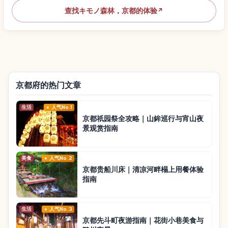
查找キモノ森林，京都的体验
↗
京都府的热门文章
生活
人气No.1
京都祇园祭全攻略｜山鉾巡行与宵山夜
景观赏指南
美食
人气No.2
京都贵船川床｜清凉河畔榻上用餐体验
指南
生活
人气No.3
京都先斗町夜游指南｜花街小巷美食与