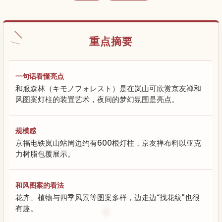
重点摘要
一句话看懂亮点
和服森林（キモノフォレスト）是在岚山可欣赏京友禅和
风图案灯柱的装置艺术，夜间的梦幻氛围是亮点。
规模感
京福电铁岚山站周边约有600根灯柱，京友禅布料以亚克
力树脂包覆展示。
和风图案的看法
花卉、植物与四季风景等图案多样，边走边“找花纹”也很
有趣。