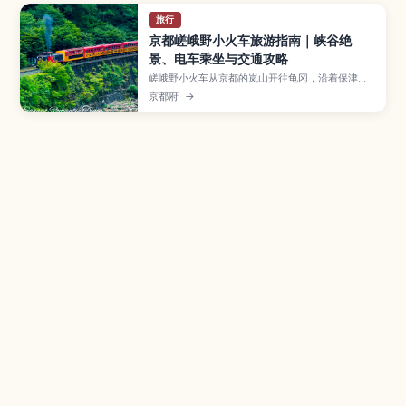
旅行
京都嵯峨野小火车旅游指南｜峡谷绝
景、电车乘坐与交通攻略
嵯峨野小火车从京都的岚山开往龟冈，沿着保津川
峡谷缓慢前行，是欣赏春樱与秋枫的人气观光列
京都府
→
车。本文将介绍最佳乘车季节、车票购买与预约方
法、推荐路线和座位选择，以及从京都市区前往车
站的交通与注意事项，帮助第一次来京都的旅人轻
松规划浪漫列车之旅。