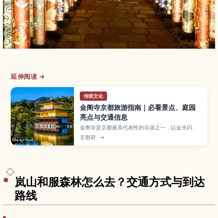
延伸阅读 →
传统文化
金阁寺京都旅游指南｜必看景点、庭园
亮点与交通信息
金阁寺是京都最具代表性的寺庙之一，以金光闪耀
的三层楼阁和倒映在池水中的景色闻名。本文将为
京都府
→
你介绍金阁寺的必看亮点、四季庭园风景、参观小
贴士、开放时间与交通方式，以及适合初次来日本
或喜爱美景旅人的周边景点。
岚山和服森林怎么去？交通方式与到达
路线