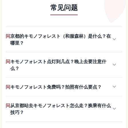
常见问题
问
京都的キモノフォレスト（和服森林）是什么？在
keyboard_arrow_down
哪里？
问
キモノフォレスト点灯到几点？晚上去要注意什
keyboard_arrow_down
么？
keyboard_arrow_down
问
キモノフォレスト免费吗？拍照有什么要点？
问
从京都站去キモノフォレスト怎么走？换乘有什么
keyboard_arrow_down
技巧？