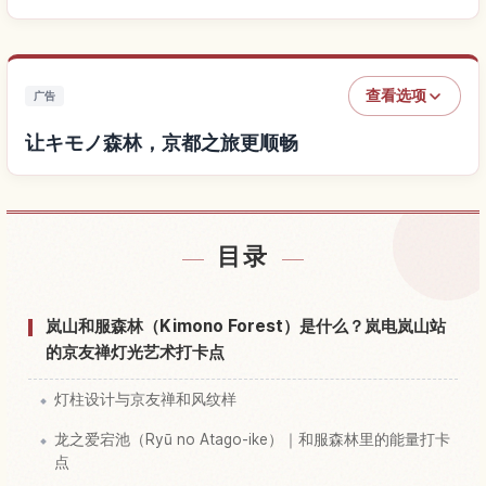
查看选项
广告
让キモノ森林，京都之旅更顺畅
查找キモノ森林，京都附近的酒店
↗
目录
查找キモノ森林，京都的体验
↗
岚山和服森林（Kimono Forest）是什么？岚电岚山站
的京友禅灯光艺术打卡点
灯柱设计与京友禅和风纹样
龙之爱宕池（Ryū no Atago-ike）｜和服森林里的能量打卡
点