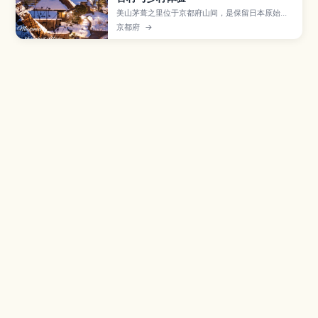
美山茅葺之里位于京都府山间，是保留日本原始乡
村风貌的茅草屋顶聚落。本文将介绍村庄的历史与
京都府
→
四季景色、茅草屋修复与农事体验、使用在地食材
的乡土料理，以及从京都市区前往的交通方式，推
荐给想远离城市、体验日本乡间慢生活的旅人。