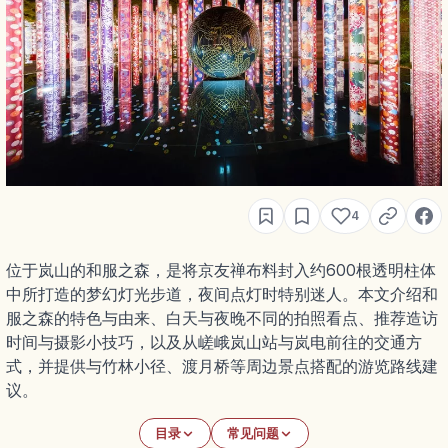
4
位于岚山的和服之森，是将京友禅布料封入约600根透明柱体
中所打造的梦幻灯光步道，夜间点灯时特别迷人。本文介绍和
服之森的特色与由来、白天与夜晚不同的拍照看点、推荐造访
时间与摄影小技巧，以及从嵯峨岚山站与岚电前往的交通方
式，并提供与竹林小径、渡月桥等周边景点搭配的游览路线建
议。
目录
常见问题