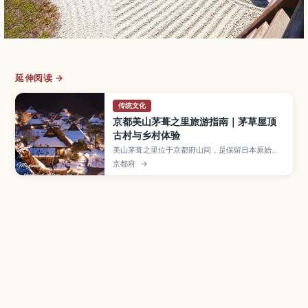
延伸阅读 →
传统文化
京都美山茅葺之里旅游指南｜茅草屋顶
古村与乡村体验
美山茅葺之里位于京都府山间，是保留日本原始乡
村风貌的茅草屋顶聚落。本文将介绍村庄的历史与
京都府
→
四季景色、茅草屋修复与农事体验、使用在地食材
的乡土料理，以及从京都市区前往的交通方式，推
荐给想远离城市、体验日本乡间慢生活的旅人。