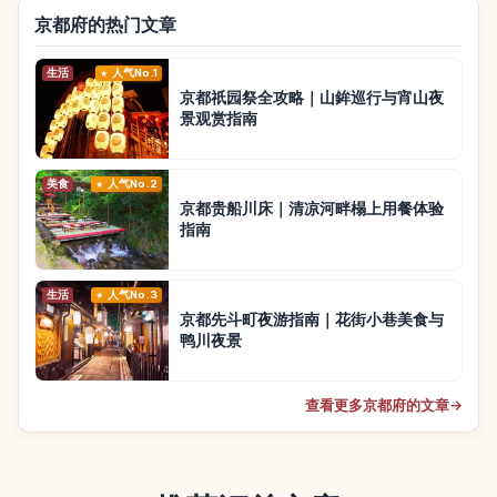
京都府的热门文章
生活
人气No.1
京都祇园祭全攻略｜山鉾巡行与宵山夜
景观赏指南
美食
人气No.2
京都贵船川床｜清凉河畔榻上用餐体验
指南
生活
人气No.3
京都先斗町夜游指南｜花街小巷美食与
鸭川夜景
查看更多京都府的文章
→