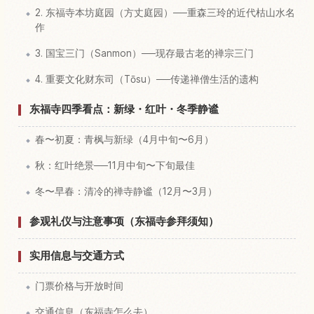
2. 东福寺本坊庭园（方丈庭园）──重森三玲的近代枯山水名
作
3. 国宝三门（Sanmon）──现存最古老的禅宗三门
4. 重要文化财东司（Tōsu）──传递禅僧生活的遗构
东福寺四季看点：新绿・红叶・冬季静谧
春〜初夏：青枫与新绿（4月中旬〜6月）
秋：红叶绝景──11月中旬〜下旬最佳
冬〜早春：清冷的禅寺静谧（12月〜3月）
参观礼仪与注意事项（东福寺参拜须知）
实用信息与交通方式
门票价格与开放时间
交通信息（东福寺怎么去）