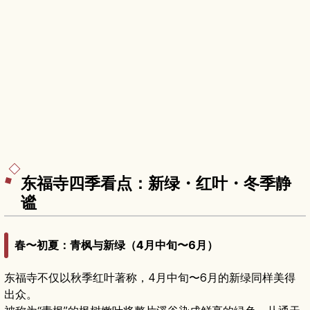
东福寺四季看点：新绿・红叶・冬季静
谧
春〜初夏：青枫与新绿（4月中旬〜6月）
东福寺不仅以秋季红叶著称，4月中旬〜6月的新绿同样美得
出众。