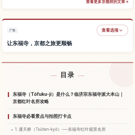
查看更多京都府的文章
→
查看选项
广告
让东福寺，京都之旅更顺畅
查找东福寺，京都附近的酒店
↗
目录
查找东福寺，京都的体验
↗
东福寺（Tōfuku-ji）是什么？临济宗东福寺派大本山｜
京都红叶名所攻略
东福寺必看景点与拍照打卡点
1. 通天桥（Tsūten-kyō）──东福寺红叶观景名所