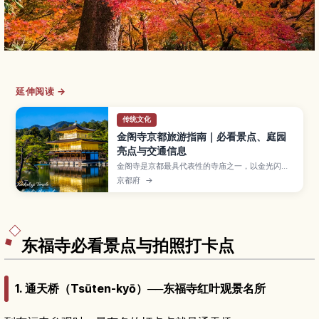
延伸阅读 →
传统文化
金阁寺京都旅游指南｜必看景点、庭园
亮点与交通信息
金阁寺是京都最具代表性的寺庙之一，以金光闪耀
的三层楼阁和倒映在池水中的景色闻名。本文将为
京都府
→
你介绍金阁寺的必看亮点、四季庭园风景、参观小
贴士、开放时间与交通方式，以及适合初次来日本
或喜爱美景旅人的周边景点。
东福寺必看景点与拍照打卡点
1. 通天桥（Tsūten-kyō）──东福寺红叶观景名所