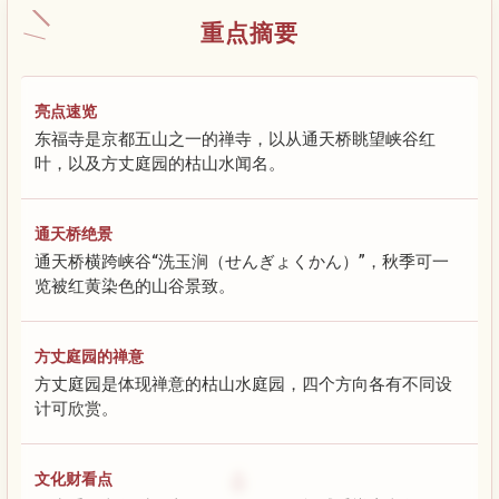
重点摘要
亮点速览
东福寺是京都五山之一的禅寺，以从通天桥眺望峡谷红
叶，以及方丈庭园的枯山水闻名。
通天桥绝景
通天桥横跨峡谷“洗玉涧（せんぎょくかん）”，秋季可一
览被红黄染色的山谷景致。
方丈庭园的禅意
方丈庭园是体现禅意的枯山水庭园，四个方向各有不同设
计可欣赏。
文化财看点