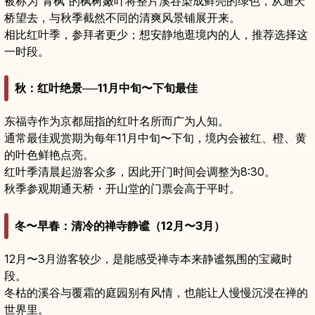
被称为“青枫”的枫树嫩叶将整片溪谷染成鲜亮的绿色，从通天
桥望去，与秋季截然不同的清爽风景铺展开来。
相比红叶季，参拜者更少；想安静地逛境内的人，推荐选择这
一时段。
秋：红叶绝景──11月中旬〜下旬最佳
东福寺作为京都屈指的红叶名所而广为人知。
通常最佳观赏期为每年11月中旬〜下旬，境内会被红、橙、黄
的叶色鲜艳点亮。
红叶季清晨起游客众多，因此开门时间会调整为8:30。
秋季参观期通天桥・开山堂的门票会高于平时。
冬〜早春：清冷的禅寺静谧（12月〜3月）
12月〜3月游客较少，是能感受禅寺本来静谧氛围的宝藏时
段。
冬枯的溪谷与覆霜的庭园别有风情，也能让人慢慢沉浸在禅的
世界里。