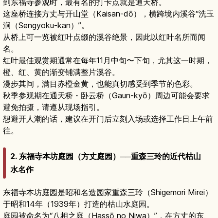
到东福寺参观时，最有名的打卡点就是通天桥。
这座桥连接方丈与开山堂（Kaisan-dō），横跨境内溪谷“洗玉
涧（Sengyoku-kan）”。
从桥上可一览被红叶点缀的溪谷绝景，因此以红叶名所而闻
名。
红叶最佳观赏期通常在每年11月中旬〜下旬，尤其这一时期，
橙、红、黄的渐变铺满整片溪谷。
漫步其间，满目赤橙金黄，也能真切感受到季节的色彩。
秋季参观期在通天桥・卧云桥（Gaun-kyō）周边可能会要求
避免拍摄，请遵从现场指引。
想避开人潮的话，建议在开门后立刻入场或选择工作日上午前
往。
2. 东福寺本坊庭园（方丈庭园）──重森三玲的近代枯山
水名作
东福寺本坊庭园是昭和名造园家重森三玲（Shigemori Mirei）
于昭和14年（1939年）打造的枯山水庭园。
庭园被命名为“八相之庭（Hassō no Niwa）”，在方丈的东、