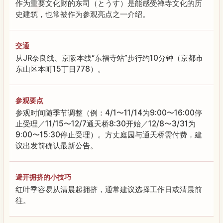
作为重要文化财的东司（とうす）是能感受禅寺文化的历
史建筑，也常被作为参观亮点之一介绍。
交通
从JR奈良线、京阪本线“东福寺站”步行约10分钟（京都市
东山区本町15丁目778）。
参观要点
参观时间随季节调整（例：4/1〜11/14为9:00〜16:00停
止受理／11/15〜12/7通天桥8:30开始／12/8〜3/31为
9:00〜15:30停止受理）。方丈庭园与通天桥需付费，建
议出发前确认最新公告。
避开拥挤的小技巧
红叶季容易从清晨起拥挤，通常建议选择工作日或清晨前
往。