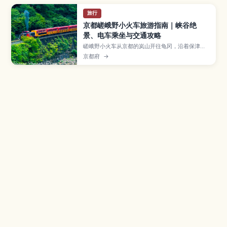
旅行
京都嵯峨野小火车旅游指南｜峡谷绝
景、电车乘坐与交通攻略
嵯峨野小火车从京都的岚山开往龟冈，沿着保津川
峡谷缓慢前行，是欣赏春樱与秋枫的人气观光列
京都府
→
车。本文将介绍最佳乘车季节、车票购买与预约方
法、推荐路线和座位选择，以及从京都市区前往车
站的交通与注意事项，帮助第一次来京都的旅人轻
松规划浪漫列车之旅。