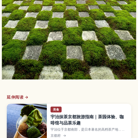
延伸阅读 →
美食
宇治抹茶京都旅游指南｜茶园体验、咖
啡馆与品茶乐趣
宇治位于京都南部，是日本著名的高档茶产地，以
香气浓郁、风味醇厚的宇治抹茶闻名。本文将带你
京都府
→