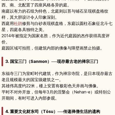
西、南、北配置了四座风格各异的庭。
南庭以有力的石组为特色，北庭则以苔与铺石呈现棋盘格纹
样，其大胆设计令人印象深刻。
西庭用
杜鹃
修剪与白砂表现棋盘格，东庭以圆柱石象征北斗七
星，四庭各具独特之美。
2014年被指定为国家名胜，作为近代庭园的杰作获得高度评
价。
庭园区域可拍照，但建筑内部的佛像与障壁画禁止拍摄。
3. 国宝三门（Sanmon）──现存最古老的禅宗三门
东福寺三门为室町时代建筑，作为禅宗寺院，是日本现存最古
老且规模最大的国宝级建筑之一。
其雄伟高度约22米，楼上安置有极彩色天井画与佛像。
平时不对外开放，但每年3月的涅槃会（Nehan-e）或特别公
开期间，有时可进入内部参观。
4. 重要文化财东司（Tōsu）──传递禅僧生活的遗构