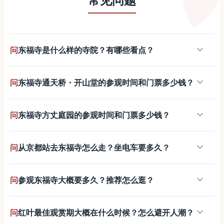
常见问题
keyboard_arrow_down
问
东福寺是什么样的寺院？有哪些看点？
keyboard_arrow_down
问
东福寺通天桥・开山堂的参观时间和门票多少钱？
keyboard_arrow_down
问
东福寺方丈庭园的参观时间和门票多少钱？
keyboard_arrow_down
问
从京都站去东福寺怎么走？坐电车要多久？
keyboard_arrow_down
问
参观东福寺大概要多久？推荐怎么逛？
keyboard_arrow_down
问
红叶最佳观赏期大概在什么时候？怎么避开人潮？