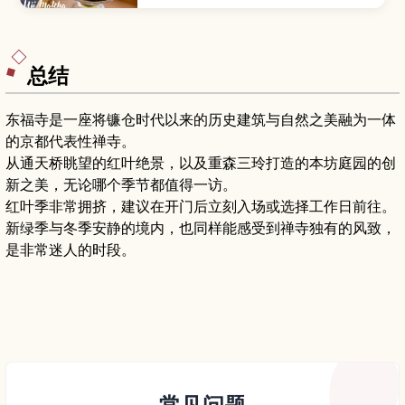
了解抹茶的历史、茶园参观与采茶体验、手冲抹茶
课程、人气咖啡馆和甜点，以及如何挑选抹茶伴手
礼，非常适合喜爱日本茶文化和第一次来日本的游
客。
总结
东福寺是一座将镰仓时代以来的历史建筑与自然之美融为一体
的京都代表性禅寺。
从通天桥眺望的红叶绝景，以及重森三玲打造的本坊庭园的创
新之美，无论哪个季节都值得一访。
红叶季非常拥挤，建议在开门后立刻入场或选择工作日前往。
新绿季与冬季安静的境内，也同样能感受到禅寺独有的风致，
是非常迷人的时段。