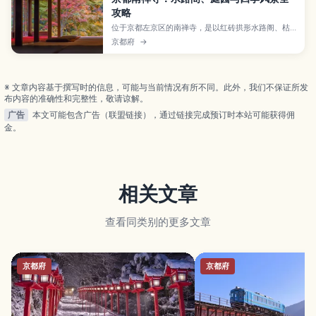
攻略
位于京都左京区的南禅寺，是以红砖拱形水路阁、枯
山水方丈庭园和幽静的南禅院而闻名的人气禅寺。本
京都府
→
文将为你介绍从樱花到红叶的四季看点、茶道体验的
魅力、开放时间与交通方式，并推荐可与永观堂、平
安神宫、哲学之道搭配的散步路线，让你慢慢感受京
都的历史与自然。
※ 文章内容基于撰写时的信息，可能与当前情况有所不同。此外，我们不保证所发
布内容的准确性和完整性，敬请谅解。
广告
本文可能包含广告（联盟链接），通过链接完成预订时本站可能获得佣
金。
相关文章
查看同类别的更多文章
京都府
京都府