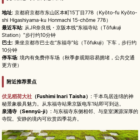
地址
: 京都府京都市东山区本町15丁目778（Kyōto-fu Kyōto-
shi Higashiyama-ku Honmachi 15-chōme 778）
最近车站
: 从JR奈良线・京阪本线“东福寺站（Tōfukuji
Station）”步行约10分钟
巴士
: 乘坐京都市巴士在“东福寺”站（Tōfukuji）下车，步行约
10分钟
停车场
: 境内有免费停车场（秋季参观期容易拥堵，公共交通
更方便）
附近推荐景点
伏见稻荷大社
（Fushimi Inari Taisha）
: 千本鸟居连绵的神
秘景象极具魅力。从东福寺站乘京阪电车1站即可到达。
泉涌寺（Sennyū-ji）
: 与东福寺东侧相邻、与皇室渊源深厚的
寺院。安静的境内可欣赏四季花卉。