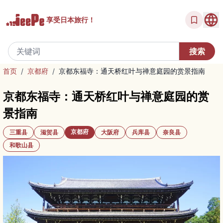
享受
日本旅行！
首页
/
京都府
/
京都东福寺：通天桥红叶与禅意庭园的赏景指南
京都东福寺：通天桥红叶与禅意庭园的赏
景指南
京都府
三重县
滋贺县
大阪府
兵库县
奈良县
和歌山县