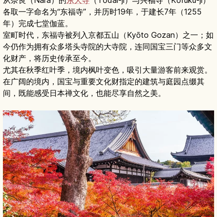
从奈良（Nara）的
东大寺
（Tōdai-ji）与兴福寺（Kōfuku-ji）
各取一字命名为“东福寺”，并历时19年，于建长7年（1255
年）完成七堂伽蓝。
室町时代，东福寺被列入京都五山（Kyōto Gozan）之一；如
今仍作为拥有众多塔头寺院的大寺院，连同国宝三门等众多文
化财产，将历史传承至今。
尤其在秋季红叶季，境内枫叶变色，吸引大量游客前来观赏。
在广阔的境内，国宝与重要文化财指定的建筑与庭园点缀其
间，既能感受日本禅文化，也能尽享自然之美。