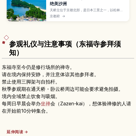
绝美沙洲
天桥立位于京都北部，是日本三景之一，以松林覆
盖的细长沙洲和倒映在海面的景色闻名。本文将为
京都府
→
你介绍最佳观景台、骑行路线和海鲜美食，以及从
京都出发的交通方式和推荐游览季节，帮助初次来
访的旅人轻松安排行程。
参观礼仪与注意事项（东福寺参拜须
知）
东福寺至今仍是修行场所的禅寺。
请在境内保持安静，并注意体谅其他参拜者。
禁止使用三脚架与自拍杆。
秋季参观期在通天桥・卧云桥周边可能会要求避免拍摄。
境内全域禁止饮食与吸烟。
每周日早晨会举办
坐禅
会（Zazen-kai），想体验禅修的人请
在开始前10分钟集合。
延伸阅读 →