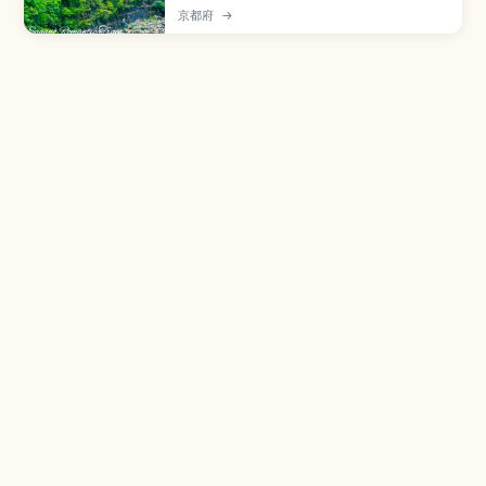
峡谷缓慢前行，是欣赏春樱与秋枫的人气观光列
京都府
→
车。本文将介绍最佳乘车季节、车票购买与预约方
法、推荐路线和座位选择，以及从京都市区前往车
站的交通与注意事项，帮助第一次来京都的旅人轻
松规划浪漫列车之旅。