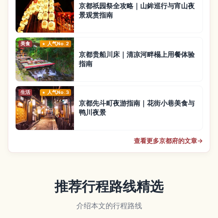
京都祇园祭全攻略｜山鉾巡行与宵山夜
景观赏指南
美食
人气No.2
京都贵船川床｜清凉河畔榻上用餐体验
指南
生活
人气No.3
京都先斗町夜游指南｜花街小巷美食与
鸭川夜景
查看更多京都府的文章
→
推荐行程路线精选
介绍本文的行程路线