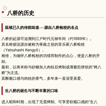
或喜爱美景旅人的周边景点。
八桥的历史
延续已久的传统味道──源自八桥检校的名点
八桥的起源可追溯到江户时代元禄年间（约1689年）。
其名称据说源自被称为筝曲之祖的音乐家八桥检校
（Yatsuhashi Kengyō）。
相传，为缅怀八桥检校的功绩而制作的点心，便是八桥的开
始。
最初，以将米粉与砂糖加入肉桂后烤制成薄脆煎饼状的“烤八
桥”为主流。
其酥脆口感与肉桂的香气，多年来一直深受喜爱。
生八桥的诞生与不断丰富的口味
进入昭和时期，出现了无需烤制、可享受软糯口感的“生八