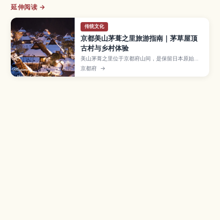
延伸阅读 →
传统文化
京都美山茅葺之里旅游指南｜茅草屋顶
古村与乡村体验
美山茅葺之里位于京都府山间，是保留日本原始乡
村风貌的茅草屋顶聚落。本文将介绍村庄的历史与
京都府
→
四季景色、茅草屋修复与农事体验、使用在地食材
的乡土料理，以及从京都市区前往的交通方式，推
荐给想远离城市、体验日本乡间慢生活的旅人。