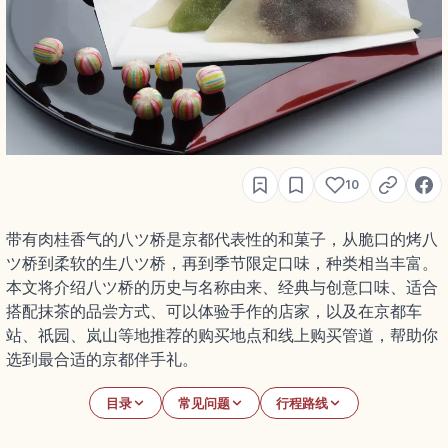
10
带有肉桂香气的八ツ桥是京都代表性的和菓子，从脆口的烤八
ツ桥到柔软的生八ツ桥，再到季节限定口味，种类相当丰富。
本文将介绍八ツ桥的历史与名称由来、经典与创意口味、适合
搭配抹茶的品尝方式、可以体验手作的店家，以及在京都车
站、祇园、岚山等地推荐的购买地点和线上购买管道，帮助你
选到最合适的京都伴手礼。
目录
常见问题
行程路线