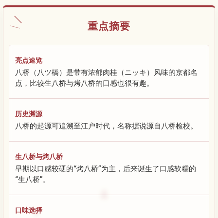
重点摘要
亮点速览
八桥（八ツ橋）是带有浓郁肉桂（ニッキ）风味的京都名
点，比较生八桥与烤八桥的口感也很有趣。
历史渊源
八桥的起源可追溯至江户时代，名称据说源自八桥检校。
生八桥与烤八桥
早期以口感较硬的“烤八桥”为主，后来诞生了口感软糯的
“生八桥”。
口味选择