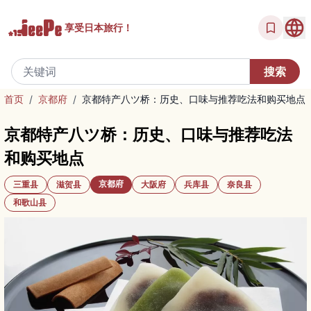
享受
日本旅行！
首页
/
京都府
/
京都特产八ツ桥：历史、口味与推荐吃法和购买地点
京都特产八ツ桥：历史、口味与推荐吃法
和购买地点
京都府
三重县
滋贺县
大阪府
兵库县
奈良县
和歌山县