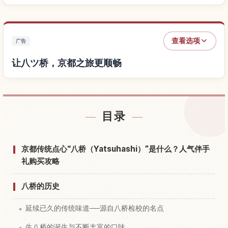
查看选项
广告
让八ツ桥，京都之旅更顺畅
查找八ツ桥，京都附近的酒店
↗
目录
查找八ツ桥，京都的体验
↗
京都传统点心“八桥（Yatsuhashi）”是什么？人气伴手
礼购买攻略
八桥的历史
延续已久的传统味道──源自八桥检校的名点
生八桥的诞生与不断丰富的口味