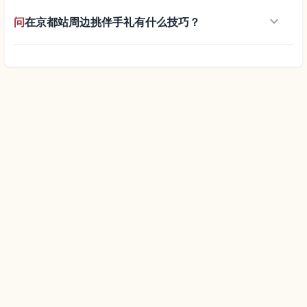
keyboard_arrow_down
问
在京都站周边挑伴手礼有什么技巧？