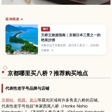
延伸阅读 →
旅行
天桥立旅游指南｜京都日本三景之一的
绝美沙洲
天桥立位于京都北部，是日本三景之一，以松林覆
盖的细长沙洲和倒映在海面的景色闻名。本文将为
京都府
→
你介绍最佳观景台、骑行路线和海鲜美食，以及从
京都出发的交通方式和推荐游览季节，帮助初次来
访的旅人轻松安排行程。
京都哪里买八桥？推荐购买地点
代表性老字号品牌与店铺
京都站
、
祇园
、
岚山
等观光区域有许多售卖八桥的店铺。
代表性老字号包括“本家西尾八桥（Honke Nishio