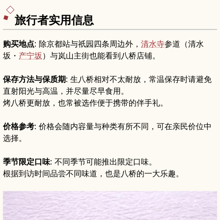
旅行者实用信息
购买地点
: 除京都站与祇园四条周边外，
清水寺
参道（清水
坂・
产宁坂
）与岚山主街也能看到八桥店铺。
保存方法与保质期
: 生八桥相对不太耐放，常温保存时请避免
直射阳光与高温，并尽量尽早食用。
烤八桥更耐放，也常被选作便于携带的伴手礼。
价格参考
: 价格会随内容量与种类有所不同，可在亲民价位中
选择。
季节限定口味
: 不同季节可能推出限定口味。
根据到访时间品尝不同味道，也是八桥的一大乐趣。