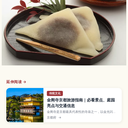
延伸阅读 →
传统文化
金阁寺京都旅游指南｜必看景点、庭园
亮点与交通信息
金阁寺是京都最具代表性的寺庙之一，以金光闪耀
的三层楼阁和倒映在池水中的景色闻名。本文将为
京都府
→
你介绍金阁寺的必看亮点、四季庭园风景、参观小
贴士、开放时间与交通方式，以及适合初次来日本