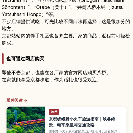
Yatsuhashi）”、“圣护院八桥总本店（Shōgoin Yatsuhashi
Sōhonten）”、“Otabe（美十）”、“井筒八桥本铺（Izutsu
Yatsuhashi Honpo）”等。
不少店铺提供试吃，可先比较不同口味再选择，这是很加分的
地方。
京都站站内的伴手礼区也备齐主要厂家的商品，返程前可轻松
购买。
也可通过网店购买
即使不去京都，也能在各厂家的官方网店购买八桥。
在家就能享受京都味道，作为赠礼也很受欢迎。
延伸阅读 →
旅行
京都嵯峨野小火车旅游指南｜峡谷绝
景、电车乘坐与交通攻略
嵯峨野小火车从京都的岚山开往龟冈，沿着保津川