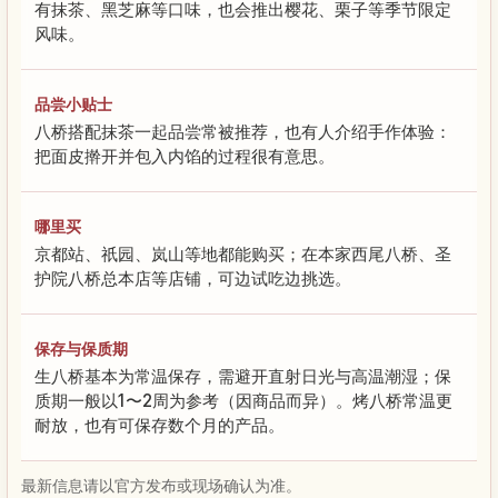
有抹茶、黑芝麻等口味，也会推出樱花、栗子等季节限定
风味。
品尝小贴士
八桥搭配抹茶一起品尝常被推荐，也有人介绍手作体验：
把面皮擀开并包入内馅的过程很有意思。
哪里买
京都站、祇园、岚山等地都能购买；在本家西尾八桥、圣
护院八桥总本店等店铺，可边试吃边挑选。
保存与保质期
生八桥基本为常温保存，需避开直射日光与高温潮湿；保
质期一般以1〜2周为参考（因商品而异）。烤八桥常温更
耐放，也有可保存数个月的产品。
最新信息请以官方发布或现场确认为准。