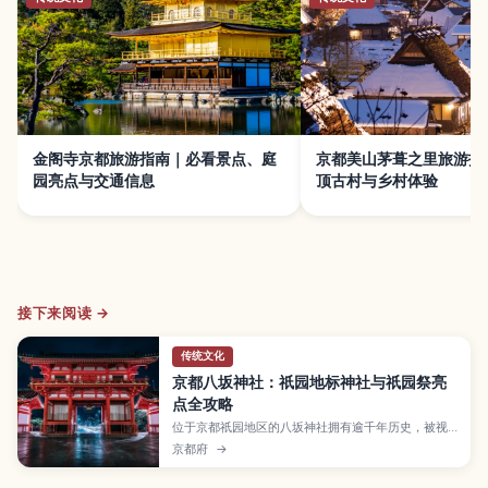
金阁寺京都旅游指南｜必看景点、庭
京都美山茅葺之里旅游指
园亮点与交通信息
顶古村与乡村体验
接下来阅读 →
传统文化
京都八坂神社：祇园地标神社与祇园祭亮
点全攻略
位于京都祇园地区的八坂神社拥有逾千年历史，被视
为祈求厄除、保佑健康的著名神社，也是夏季「祇园
京都府
→
祭」的中心。本文介绍本殿与舞殿、灯笼点亮后的梦
幻参道、春樱秋枫等四季风景，以及最佳参观时间、