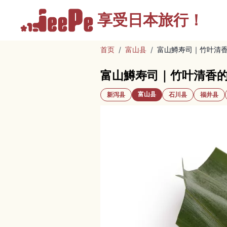
享受
日本旅行！
首页
/
富山县
/
富山鱒寿司｜竹叶清
富山鱒寿司｜竹叶清香
富山县
新泻县
石川县
福井县