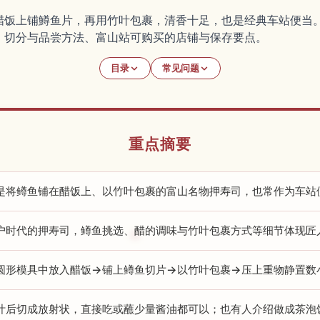
醋饭上铺鱒鱼片，再用竹叶包裹，清香十足，也是经典车站便当
、切分与品尝方法、富山站可购买的店铺与保存要点。
目录
常见问题
重点摘要
是将鳟鱼铺在醋饭上、以竹叶包裹的富山名物押寿司，也常作为车站
户时代的押寿司，鳟鱼挑选、醋的调味与竹叶包裹方式等细节体现匠
圆形模具中放入醋饭→铺上鳟鱼切片→以竹叶包裹→压上重物静置数
叶后切成放射状，直接吃或蘸少量酱油都可以；也有人介绍做成茶泡