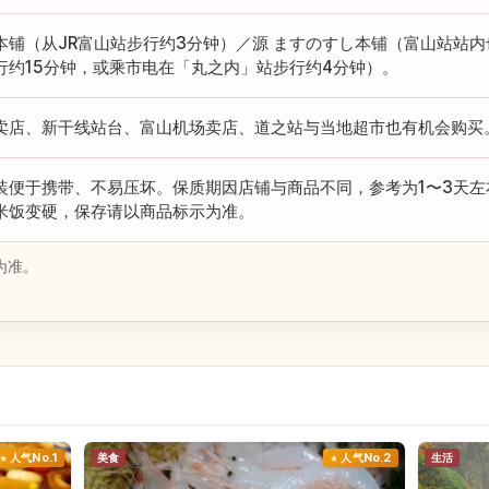
本铺（从JR富山站步行约3分钟）／源 ますのすし本铺（富山站站内
行约15分钟，或乘市电在「丸之内」站步行约4分钟）。
卖店、新干线站台、富山机场卖店、道之站与当地超市也有机会购买
装便于携带、不易压坏。保质期因店铺与商品不同，参考为1〜3天
米饭变硬，保存请以商品标示为准。
为准。
人气No.1
美食
人气No.2
生活