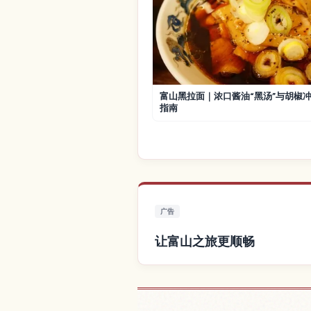
富山黑拉面｜浓口酱油“黑汤”与胡椒
指南
广告
让富山之旅更顺畅
查找富山附