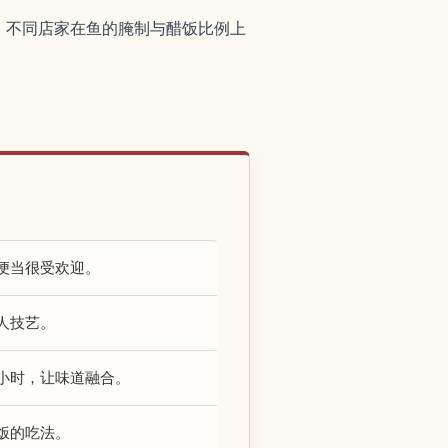
。不同店家在鱼的腌制与醋饭比例上
便当很受欢迎。
人技艺。
小时，让味道融合。
饭的吃法。