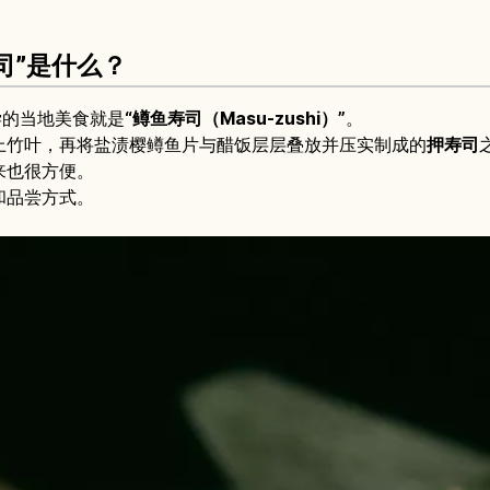
司”是什么？
尝的当地美食就是
“鳟鱼寿司（Masu-zushi）”
。
上竹叶，再将盐渍樱鳟鱼片与醋饭层层叠放并压实制成的
押寿司
来也很方便。
和品尝方式。