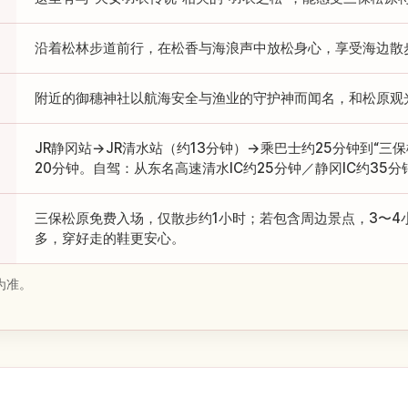
沿着松林步道前行，在松香与海浪声中放松身心，享受海边散
附近的御穗神社以航海安全与渔业的守护神而闻名，和松原观
JR静冈站→JR清水站（约13分钟）→乘巴士约25分钟到“三
20分钟。自驾：从东名高速清水IC约25分钟／静冈IC约35
三保松原免费入场，仅散步约1小时；若包含周边景点，3〜4
多，穿好走的鞋更安心。
为准。