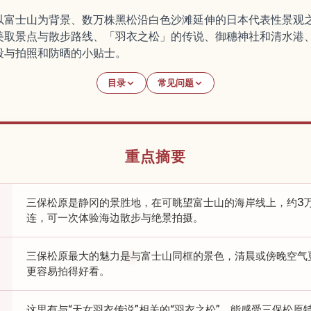
以富士山为背景、数万株黑松沿白色沙滩延伸的日本代表性景观
美取景点与散步路线、「羽衣之松」的传说、御穗神社和清水港
段与拍照和防晒的小贴士。
目录
常见问题
重点摘要
三保松原是静冈的景胜地，在可眺望富士山的海岸线上，约3
连，可一次体验海边散步与绝景拍摄。
三保松原最大的魅力是与富士山同框的景色，清晨或傍晚空气
更容易拍得好看。
这里有与“天女羽衣传说”相关的“羽衣之松”，能感受三保松原