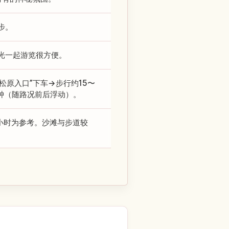
步。
光一起游览很方便。
保松原入口”下车→步行约15〜
分钟（随路况前后浮动）。
小时为参考。沙滩与步道较