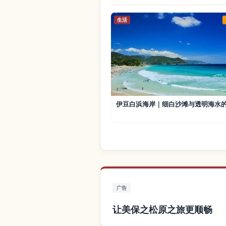
生活
伊豆白浜海岸｜细白沙滩与透明海水
广告
让美保之松原之旅更顺畅