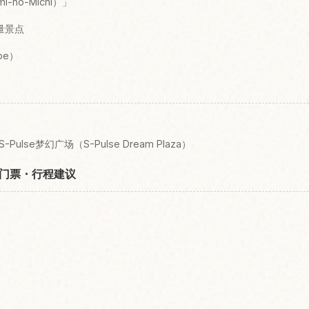
-no-Michi）」
量景点
be）
S-Pulse梦幻广场（S-Pulse Dream Plaza）
门票・行程建议