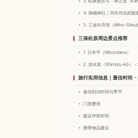
3. 松林散步与「神之道（Kami
4. 御穗神社｜羽衣传说的能
5. 三保向导馆（Miho-Shiru
三保松原周边景点推荐
1. 日本平（Nihondaira）
2. 清水港（Shimizu-kō）・
旅行实用信息｜最佳时间・
最佳到访时间与季节
门票费用
建议停留时间
携带物品建议