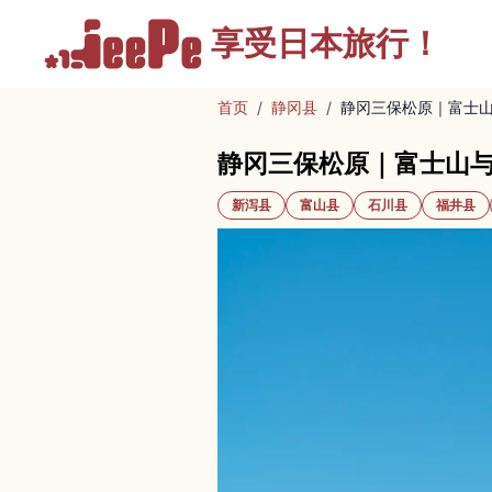
享受
日本旅行！
首页
/
静冈县
/
静冈三保松原｜富士
静冈三保松原｜富士山
新泻县
富山县
石川县
福井县