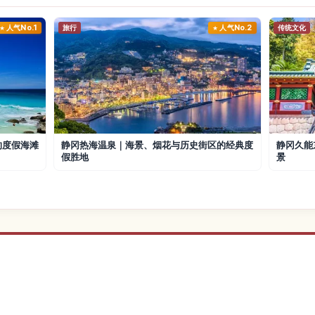
人气No.1
旅行
人气No.2
传统文化
的度假海滩
静冈热海温泉｜海景、烟花与历史街区的经典度
静冈久能
假胜地
景