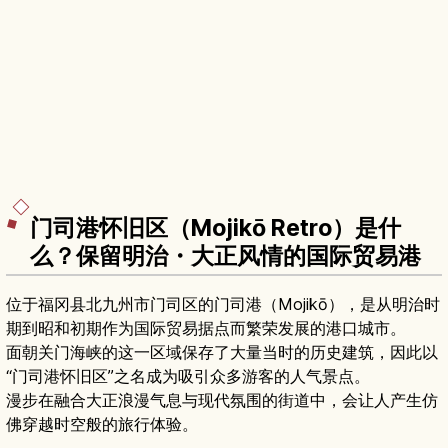
门司港怀旧区（Mojikō Retro）是什
么？保留明治・大正风情的国际贸易港
位于福冈县北九州市门司区的门司港（Mojikō），是从明治时
期到昭和初期作为国际贸易据点而繁荣发展的港口城市。
面朝关门海峡的这一区域保存了大量当时的历史建筑，因此以
“门司港怀旧区”之名成为吸引众多游客的人气景点。
漫步在融合大正浪漫气息与现代氛围的街道中，会让人产生仿
佛穿越时空般的旅行体验。