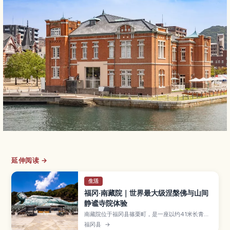
延伸阅读 →
生活
福冈·南藏院｜世界最大级涅槃佛与山间
静谧寺院体验
南藏院位于福冈县篠栗町，是一座以约41米长青铜
涅槃佛像闻名的佛教寺院，同时也是巡礼路线上的
福冈县
→
重要一站。本文介绍涅槃佛与境内七福神石像等看