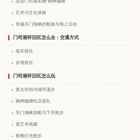
品尝门司港名物“焗烤咖喱”
艺术与文化体验
穿越关门海峡的船旅与海上活动
门司港怀旧区怎么去：交通方式
电车前往
自驾前往
门司港怀旧区怎么玩
复古街拍与城市漫步
焗烤咖喱吃店巡礼
关门海峡游船与下关散步
逛艺术画廊
夜晚灯光散步