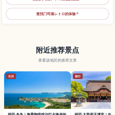
查找门司港レトロ的体验
↗
附近推荐景点
查看该地区的推荐文章
生活
旅行
福冈·糸岛｜海景咖啡馆与打卡海岸的
福冈·太宰府天满宫｜向