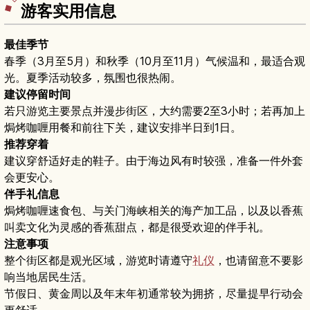
游客实用信息
最佳季节
春季（3月至5月）和秋季（10月至11月）气候温和，最适合观
光。夏季活动较多，氛围也很热闹。
建议停留时间
若只游览主要景点并漫步街区，大约需要2至3小时；若再加上
焗烤咖喱用餐和前往下关，建议安排半日到1日。
推荐穿着
建议穿舒适好走的鞋子。由于海边风有时较强，准备一件外套
会更安心。
伴手礼信息
焗烤咖喱速食包、与关门海峡相关的海产加工品，以及以香蕉
叫卖文化为灵感的香蕉甜点，都是很受欢迎的伴手礼。
注意事项
整个街区都是观光区域，游览时请遵守
礼仪
，也请留意不要影
响当地居民生活。
节假日、黄金周以及年末年初通常较为拥挤，尽量提早行动会