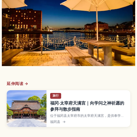
延伸阅读 →
旅行
福冈·太宰府天满宫｜向学问之神祈愿的
参拜与散步指南
位于福冈县太宰府市的太宰府天满宫，是供奉学问
之神菅原道真的代表性天满宫，每逢考试季更是人
福冈县
→
潮不断。本文介绍在本殿参拜与祈愿的方法、常见
御守与御朱印、从梅花、新绿到红叶的四季风景，
以及参道上必吃的梅枝饼和周边文化设施，并整理