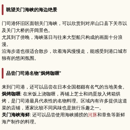
眺望关门海峡的海边绝景
门司港怀旧区面朝关门海峡，可以欣赏到对岸山口县下关市以
及关门大桥的开阔景色。
尤其到了傍晚，海峡落日与往来大型船只构成的画面十分浪
漫。
沿海步道也很适合散步，吹着海风慢慢走，能感受到港口城市
独有的悠闲氛围。
品尝门司港名物“焗烤咖喱”
来到门司港，还可以品尝在日本全国都颇有名气的当地美食。
焗烤咖喱
: 在米饭上浇咖喱，再铺上芝士和鸡蛋放入烤箱烘
烤，是门司港最具代表性的名物料理。区域内有许多提供这道
菜的店铺，逐家比较不同风味也是旅行乐趣之一。
关门海峡海鲜
: 还可以品尝使用海峡捕捞的
河豚
和章鱼等新鲜
海产制作的料理。