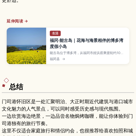
更舒适。
延伸阅读 →
生活
福冈·能古岛｜花海与海景相伴的博多湾
度假小岛
能古岛位于博多湾，从福冈市姪浜搭乘渡轮约10分
钟即可抵达，岛上以季节花海与悠闲海景闻名。文
福冈县
→
章介绍能古岛花园的油菜花、向日葵、波斯菊等花
田，适合看夕阳的海岸散步路线、咖啡馆与在地美
食、单车环岛、烧烤与露营资讯，以及渡轮时间与
交通方式，帮助你规划轻松的一日离岛之旅。
总结
门司港怀旧区是一处汇聚明治、大正时期近代建筑与港口城市
文化魅力的人气景点，可以同时感受历史感与现代氛围。
一边欣赏海边绝景，一边品尝名物焗烤咖喱，能让你体验到门
司港独有的旅行节奏。
这里不仅适合家庭旅行和情侣约会，也很推荐给喜欢拍照和城