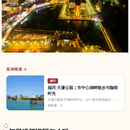
延伸阅读 →
旅行
福冈·大濠公园｜市中心湖畔散步与咖啡
时光
大濠公园位于福冈市中心，以一座大池为核心，是
当地居民与游客都喜爱的城市绿洲。文章将介绍环
福冈县
→
湖步道与慢跑路线、脚踏船等水上活动、园内的福
冈市美术馆和湖畔咖啡馆、春樱秋枫等四季风景，
以及地铁等交通方式与推荐游玩时间，适合安排半
日轻松散步行程。