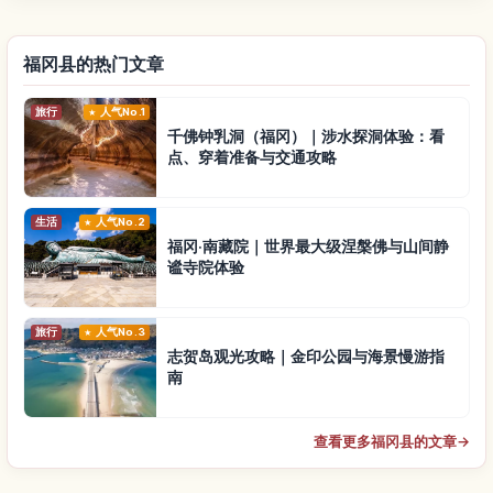
福冈县的热门文章
旅行
人气No.1
千佛钟乳洞（福冈）｜涉水探洞体验：看
点、穿着准备与交通攻略
生活
人气No.2
福冈·南藏院｜世界最大级涅槃佛与山间静
谧寺院体验
旅行
人气No.3
志贺岛观光攻略｜金印公园与海景慢游指
南
查看更多福冈县的文章
→