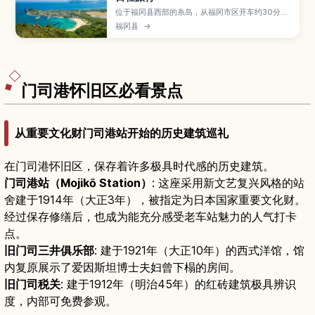
位于福冈县西部的糸岛，从福冈市区开车约30分钟
即可抵达，是融合海岸风光与乡野景色的人气郊游
福冈县
→
目的地。本文介绍夫妇岩与白色鸟居等适合打卡的
海边景点、临海咖啡馆与面包店路线、牡蛎小屋与
在地蔬菜等美食情报，以及自驾与大众交通的前往
方式和推荐行程，方便安排从福冈出发的一日或周
末小旅行。
门司港怀旧区必看景点
从重要文化财门司港站开始的历史建筑巡礼
在门司港怀旧区，保存着许多极具时代感的历史建筑。
门司港站（Mojikō Station）
: 这座采用新文艺复兴风格的站
舍建于1914年（大正3年），被指定为日本国家重要文化财。
经过保存修缮后，也成为能充分感受老车站魅力的人气打卡
点。
旧门司三井俱乐部
: 建于1921年（大正10年）的西式洋馆，馆
内复原展示了爱因斯坦博士夫妇曾下榻的房间。
旧门司税关
: 建于1912年（明治45年）的红砖建筑极具辨识
度，内部可免费参观。