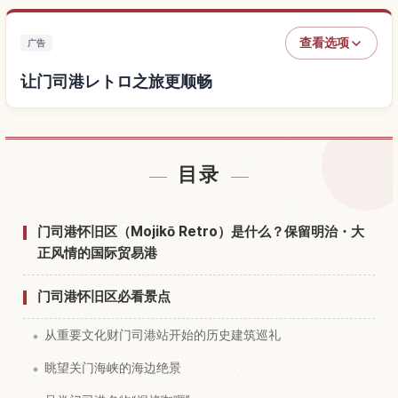
查看选项
广告
让门司港レトロ之旅更顺畅
查找门司港レトロ附近的酒店
↗
目录
查找门司港レトロ的体验
↗
门司港怀旧区（Mojikō Retro）是什么？保留明治・大
正风情的国际贸易港
门司港怀旧区必看景点
从重要文化财门司港站开始的历史建筑巡礼
眺望关门海峡的海边绝景