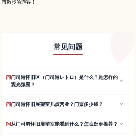
市散步的游客！
常见问题
问
门司港怀旧区（门司港レトロ）是什么？是怎样的
keyboard_arrow_down
观光氛围？
keyboard_arrow_down
问
门司港怀旧展望室几点营业？门票多少钱？
keyboard_arrow_down
问
从门司港怀旧展望室能看到什么？怎么逛更推荐？