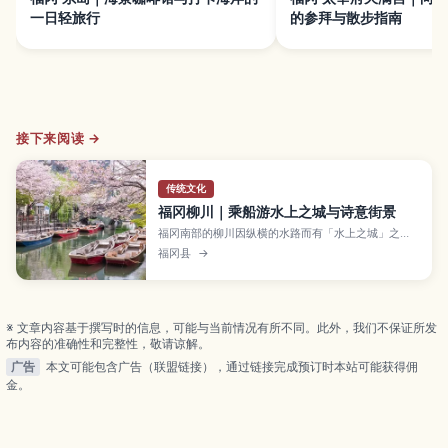
一日轻旅行
的参拜与散步指南
接下来阅读 →
传统文化
福冈柳川｜乘船游水上之城与诗意街景
福冈南部的柳川因纵横的水路而有「水上之城」之
称，最有名的体验是乘坐屋形船缓缓顺流而下。本文
福冈县
→
将介绍川下游船的亮点、与诗人北原白秋有关的景
点、柳川名物鳗鱼蒸笼饭、古城下町的散步路线以及
四季活动，并整理从福冈市区前往的交通方式，适合
计划一日游或家庭出行的旅人参考。
※ 文章内容基于撰写时的信息，可能与当前情况有所不同。此外，我们不保证所发
布内容的准确性和完整性，敬请谅解。
广告
本文可能包含广告（联盟链接），通过链接完成预订时本站可能获得佣
金。