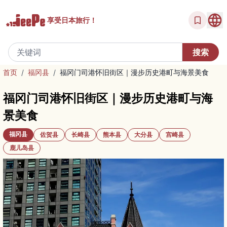
享受
日本旅行！
首页
/
福冈县
/
福冈门司港怀旧街区｜漫步历史港町与海景美食
福冈门司港怀旧街区｜漫步历史港町与海
景美食
福冈县
佐贺县
长崎县
熊本县
大分县
宫崎县
鹿儿岛县