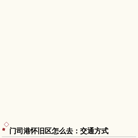
从博多出发的交通方式与停留时间建议，适合学生
族与亲子旅客进行半日或一日小旅行。
门司港怀旧区怎么去：交通方式