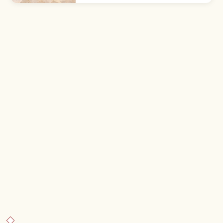
点、穿梭山林步道时可欣赏的四季景色、参拜礼仪
与御朱印信息，以及从博多、天神出发的交通方
式，适合想在大自然中静心漫步的旅人。