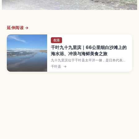
延伸阅读 →
生活
千叶九十九里滨｜66公里细白沙滩上的
海水浴、冲浪与海鲜美食之旅
九十九里滨位于千叶县太平洋一侧，是日本代表性
的长滩之一，约66公里长的宽阔沙滩和开阔海景让
千叶县
→
人印象深刻。本文将介绍适合海水浴与冲浪的区
域、传统地引网体验、自行车路线与沿途景色，以
及周边可品尝的新鲜海鲜料理。并整理最佳旅行季
节、从东京乘电车或自驾前往的方式与亲子旅客需
注意的事项，让你轻松规划一日海边度假。