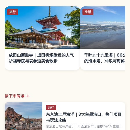
旅行
生活
成田山新胜寺｜成田机场附近的人气
千叶九十九里滨｜66公
祈福寺院与表参道美食散步
的海水浴、冲浪与海鲜美
接下来阅读 →
旅行
东京迪士尼海洋｜8大主题港口、热门项目
与玩法攻略
东京迪士尼海洋位于千叶县浦安市，是以“海”为主题