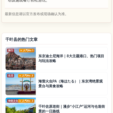
动设施或餐厅轻松游玩。
最新信息请以官方发布或现场确认为准。
千叶县的热门文章
旅行
人气No.1
东京迪士尼海洋｜8大主题港口、热门项目
与玩法攻略
生活
人气No.2
海萤火虫PA（海ほたる）｜东京湾绝景观
景台与美食攻略
传统文化
人气No.3
千叶佐原老街｜漫步“小江户”运河与仓造街
景的一日路线