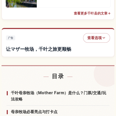
查看更多千叶县的文章
→
查看选项
广告
让マザー牧场，千叶之旅更顺畅
查找マザー牧场，千叶附近的酒店
↗
目录
查找マザー牧场，千叶的体验
↗
千叶母亲牧场（Mother Farm）是什么？门票/交通/玩
法攻略
母亲牧场必看亮点与打卡点