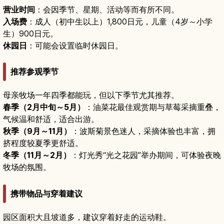
营业时间
：会因季节、星期、活动等而有所不同。
入场费
：成人（初中生以上）1,800日元，儿童（4岁～小学
生）900日元。
休园日
：可能会设置临时休园日。
推荐参观季节
母亲牧场一年四季都能玩，但以下季节尤其推荐。
春季（2月中旬～5月）
：油菜花最佳观赏期与草莓采摘重叠，
气候温和舒适，适合出游。
秋季（9月～11月）
：波斯菊景色迷人，采摘体验也丰富，拥
挤程度较夏季更舒适。
冬季（11月～2月）
：灯光秀“光之花园”举办期间，可体验夜晚
牧场的氛围。
携带物品与穿着建议
园区面积大且坡道多，建议穿着好走的运动鞋。