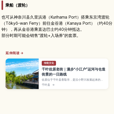
乘船（渡轮）
也可从神奈川县久里浜港（Kurihama Port）搭乘东京湾渡轮
（Tōkyō-wan Ferry）前往金谷港（Kanaya Port）（约40分
钟），再从金谷港乘直达巴士约40分钟抵达。
部分时期可能会销售“渡轮+入场券”的套票。
延伸阅读 →
传统文化
千叶佐原老街｜漫步“小江户”运河与仓造
街景的一日路线
佐原位于千叶县香取市，是沿小野川发展起来的历
史老街，被称为“小江户”，保留了成排的仓造建筑
千叶县
→
与古老商家。本文将介绍运河游船、伊能忠敬旧宅
与博物馆等必看景点，推荐适合散步的路线与拍照
点、当地甜品与和风咖啡馆，以及从成田机场与东
京出发的交通方式，帮助你规划轻松的一日小旅
行。