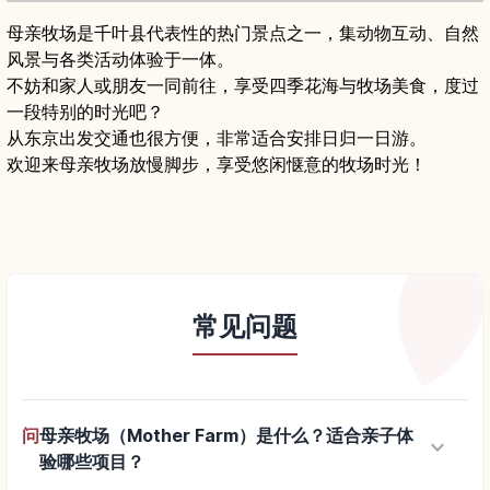
母亲牧场是千叶县代表性的热门景点之一，集动物互动、自然
风景与各类活动体验于一体。
不妨和家人或朋友一同前往，享受四季花海与牧场美食，度过
一段特别的时光吧？
从东京出发交通也很方便，非常适合安排日归一日游。
欢迎来母亲牧场放慢脚步，享受悠闲惬意的牧场时光！
常见问题
问
母亲牧场（Mother Farm）是什么？适合亲子体
keyboard_arrow_down
验哪些项目？