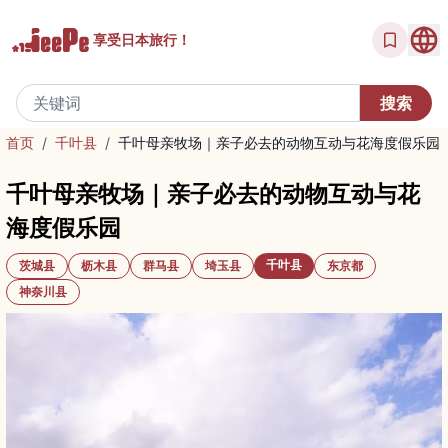
享受
日本旅行！
首页
/
千叶县
/
千叶母亲牧场｜亲子必去的动物互动与花海度假乐园
千叶母亲牧场｜亲子必去的动物互动与花
海度假乐园
千叶县
茨城县
枥木县
群马县
埼玉县
东京都
神奈川县