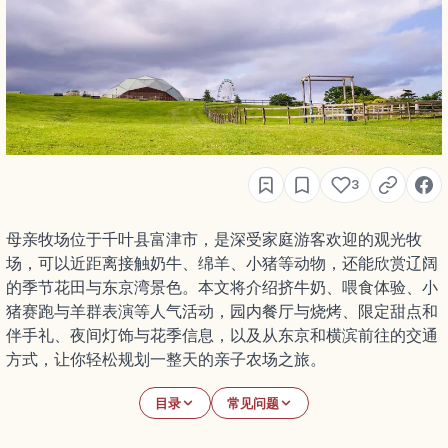
3
母亲牧场位于千叶县富津市，是深受家庭游客欢迎的观光牧
场，可以近距离接触奶牛、绵羊、小猪等动物，还能欣赏辽阔
的季节花田与东京湾景色。本文将介绍挤牛奶、喂食体验、小
猪赛跑与羊群表演等人气活动，园内餐厅与烧烤、限定甜点和
伴手礼、夜间灯饰与花季信息，以及从东京和横滨前往的交通
方式，让你轻松规划一整天的亲子农场之旅。
目录
常见问题