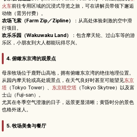
火车
前往专用区域的沉浸式导览之旅，可在讲解员带领下邂逅
动物（需另付费）。
农场飞索（Farm Zip／Zipline）
：从高处体验刺激的空中滑
行项目。
欢乐乐园（Wakuwaku Land）
：包含摩天轮、过山车等的游
乐区，小朋友到大人都能玩得尽兴。
4. 俯瞰东京湾的观景点
母亲牧场位于鹿野山高地，拥有俯瞰东京湾的绝佳地理位置。
从园内摩天轮或高处观景点，在天气良好时甚至可能望见
东京
塔
（Tokyo Tower）、
东京晴空塔
（Tokyo Skytree）以及富
士山（Fuji-san）。
尤其在冬季空气澄澈的日子，远景更显清晰；黄昏时分的景色
也格外迷人。
5. 牧场美食与餐厅