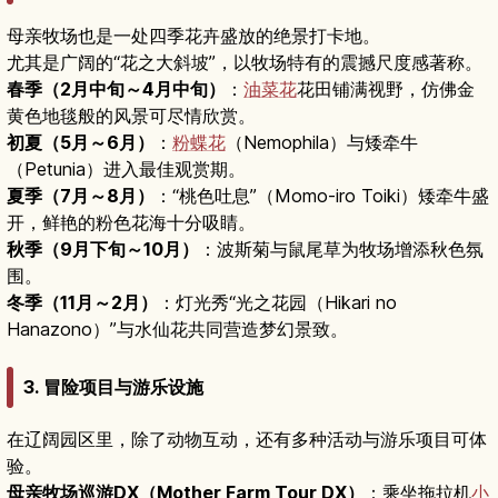
母亲牧场也是一处四季花卉盛放的绝景打卡地。
尤其是广阔的“花之大斜坡”，以牧场特有的震撼尺度感著称。
春季（2月中旬～4月中旬）
：
油菜花
花田铺满视野，仿佛金
黄色地毯般的风景可尽情欣赏。
初夏（5月～6月）
：
粉蝶花
（Nemophila）与矮牵牛
（Petunia）进入最佳观赏期。
夏季（7月～8月）
：“桃色吐息”（Momo-iro Toiki）矮牵牛盛
开，鲜艳的粉色花海十分吸睛。
秋季（9月下旬～10月）
：波斯菊与鼠尾草为牧场增添秋色氛
围。
冬季（11月～2月）
：灯光秀“光之花园（Hikari no
Hanazono）”与水仙花共同营造梦幻景致。
3. 冒险项目与游乐设施
在辽阔园区里，除了动物互动，还有多种活动与游乐项目可体
验。
母亲牧场巡游DX（Mother Farm Tour DX）
：乘坐拖拉机
小