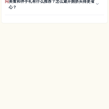
问
美食和伴手礼有什么推荐？怎么避开拥挤买得更省
keyboard_arrow_down
心？