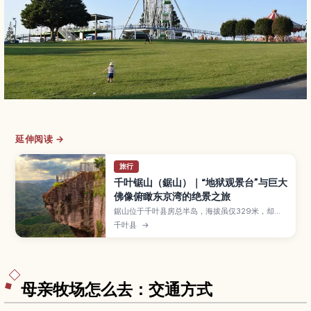
延伸阅读 →
旅行
千叶锯山（鋸山）｜“地狱观景台”与巨大
佛像俯瞰东京湾的绝景之旅
鋸山位于千叶县房总半岛，海拔虽仅329米，却因
锯齿状的采石绝壁、“地狱のぞき”观景台以及日本
千叶县
→
寺内巨大的佛像与百尺观音而备受瞩目。本文将介
绍主要观景点与步道、缆车与健行路线的搭配方
式、推荐的服装与所需时间，以及从东京和金谷港
前往的交通方式，让你在一日行程中同时享受海岸
风光与寺院巡礼。
母亲牧场怎么去：交通方式