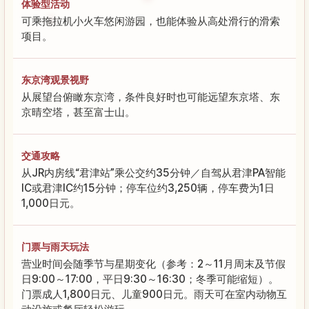
体验型活动
可乘拖拉机小火车悠闲游园，也能体验从高处滑行的滑索
项目。
东京湾观景视野
从展望台俯瞰东京湾，条件良好时也可能远望东京塔、东
京晴空塔，甚至富士山。
交通攻略
从JR内房线“君津站”乘公交约35分钟／自驾从君津PA智能
IC或君津IC约15分钟；停车位约3,250辆，停车费为1日
1,000日元。
门票与雨天玩法
营业时间会随季节与星期变化（参考：2～11月周末及节假
日9:00～17:00，平日9:30～16:30；冬季可能缩短）。
门票成人1,800日元、儿童900日元。雨天可在室内动物互