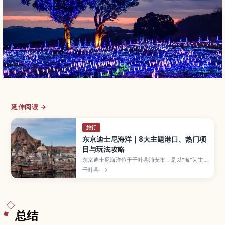
延伸阅读 →
旅行
东京迪士尼海洋｜8大主题港口、热门项
目与玩法攻略
东京迪士尼海洋位于千叶县浦安市，是以“海”为主
题的独特迪士尼乐园，拥有包括“梦幻泉乡”在内的8
千叶县
→
大主题港口。本文按区域整理必玩设施、推荐美食
与人气秀，帮你高效安排行程。还包含门票要点、
交通方式与实用小贴士。
总结