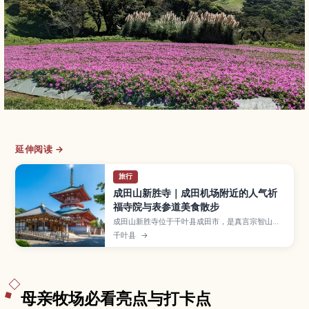
延伸阅读 →
旅行
成田山新胜寺｜成田机场附近的人气祈
福寺院与表参道美食散步
成田山新胜寺位于千叶县成田市，是真言宗智山派
的大本山之一，拥有一千年以上历史，以祈求交通
千叶县
→
安全、事业顺利、家庭平安等御利益而闻名，距离
成田机场也很近。本文将介绍大本堂、三重塔、成
田山公园、和平大塔等必看景点，讲解护摩祈祷与
抹茶体验的参加方式，并推荐表参道上的鳗鱼饭与
伴手礼店铺以及电车与巴士的交通资讯，适合转机
空档或成田机场周边半日游。
母亲牧场必看亮点与打卡点