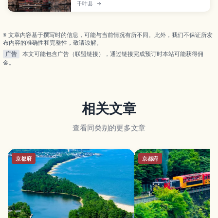
的独特迪士尼乐园，拥有包括“梦幻泉乡”在内的8大主
千叶县
→
题港口。本文按区域整理必玩设施、推荐美食与人气
秀，帮你高效安排行程。还包含门票要点、交通方式
与实用小贴士。
※ 文章内容基于撰写时的信息，可能与当前情况有所不同。此外，我们不保证所发
布内容的准确性和完整性，敬请谅解。
广告
本文可能包含广告（联盟链接），通过链接完成预订时本站可能获得佣
金。
相关文章
查看同类别的更多文章
京都府
京都府