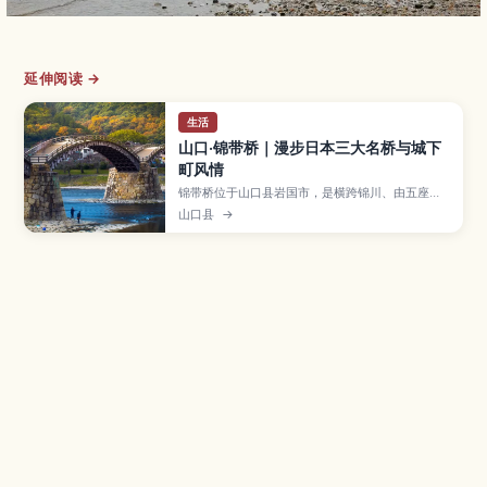
延伸阅读 →
生活
山口·锦带桥｜漫步日本三大名桥与城下
町风情
锦带桥位于山口县岩国市，是横跨锦川、由五座木
造拱桥组成、被誉为日本三大名桥之一的历史景
山口县
→
点。文章将介绍桥梁的建造故事与重建历程、春樱
秋枫等四季风光、夜间点灯活动，以及岩国城、吉
香公园等周边景点和交通方式，适合想悠闲散步感
受城下町氛围的旅人。