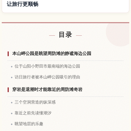
让旅行更顺畅
查找酒店
↗
目录
查找体验
↗
本山岬公园是眺望周防滩的静谧海边公园
位于山阳小野田市最南端的海边公园
访日旅行者被本山岬公园吸引的理由
穿岩是退潮时才能靠近的周防滩奇岩
三个空洞营造的纵深感
靠近之前先读懂潮汐
眺望地层的乐趣