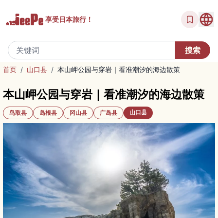
享受
日本旅行！
首页
/
山口县
/
本山岬公园与穿岩｜看准潮汐的海边散策
本山岬公园与穿岩｜看准潮汐的海边散策
山口县
鸟取县
岛根县
冈山县
广岛县