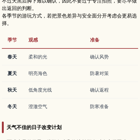
不过天黑后脚下难以确认，因此不要过于专注拍照，要尽早做
出返回的判断。
各季节的游玩方式，若把景色差异与安全面分开考虑会更易选
择。
季节
观感
准备
春天
柔和的光
确认风势
夏天
明亮海色
防暑对策
秋天
低角度光线
确认返程
冬天
澄澈空气
防寒准备
天气不佳的日子改变计划