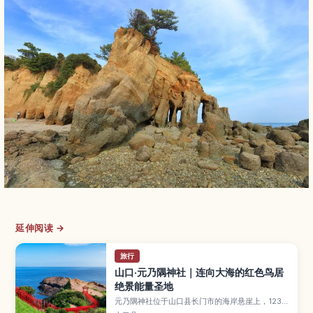
延伸阅读 →
旅行
山口·元乃隅神社｜连向大海的红色鸟居
绝景能量圣地
元乃隅神社位于山口县长门市的海岸悬崖上，123座
红色鸟居一路延伸向日本海，与蓝天碧海构成震撼