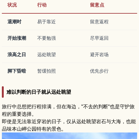
状况
行动
留意点
退潮时
易于靠近
留意返程
开始涨潮
不要勉强
尽早返回
浪高之日
远处眺望
避开岩场
脚下昏暗
暂缓拍照
优先步行
难以判断的日子就从远处眺望
旅行中总想把行程排满，但在海边，"不去的判断"也是守护旅
程的重要选择。
即使是无法靠近穿岩的日子，仅从远处眺望岩石与大海，也能
品味本山岬公园特有的景色。