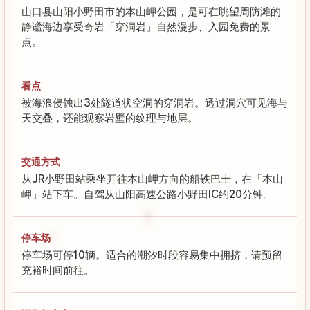
山口县山阳小野田市的本山岬公园，是可在眺望周防滩的
静谧海边享受奇岩「穿洞岩」自然漫步、入园免费的景
点。
看点
被海浪侵蚀出3处隧道状空洞的穿洞岩。透过洞穴可见海与
天交叠，还能观察岩壁的纹理与地层。
交通方式
从JR小野田站乘坐开往本山岬方向的船铁巴士，在「本山
岬」站下车。自驾从山阳高速公路小野田IC约20分钟。
停车场
停车场可停10辆。适合的潮汐时段容易集中拥挤，请预留
充裕时间前往。