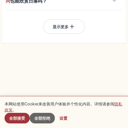
keyboard_arrow_down
问
也能欣赏日落吗？
add
显示更多
本网站使用Cookie来改善用户体验并个性化内容。详情请参阅
隐私
附近景点
政策
。
全部接受
全部拒绝
设置
了解旅行
探索山口县