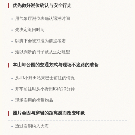
优先做好潮位确认与安全行走
用气象厅潮位表确认退潮时间
先决定返回时间
以脚下会被打湿为前提考虑
难以判断的日子就从远处眺望
本山岬公园的交通方式与现场不迷路的准备
从JR小野田站乘巴士前往的情况
开车前往时从小野田IC约20分钟
现场实用的携带物品
照片会因与穿岩的距离感而改变印象
透过岩洞纳入大海