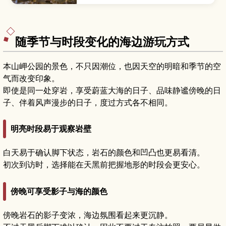
客开放，适合轻松步行探索。文章将介绍代表性景
观如“百枚皿”和“黄金柱”、灯光营造出的梦幻空
间、四季恒定约17℃的舒适洞内环境，以及推荐游
览路线、所需时间、服装与交通建议，并提供与秋
吉台组合游玩的行程灵感。
随季节与时段变化的海边游玩方式
本山岬公园的景色，不只因潮位，也因天空的明暗和季节的空
气而改变印象。
即使是同一处穿岩，享受蔚蓝大海的日子、品味静谧傍晚的日
子、伴着风声漫步的日子，度过方式各不相同。
明亮时段易于观察岩壁
白天易于确认脚下状态，岩石的颜色和凹凸也更易看清。
初次到访时，选择能在天黑前把握地形的时段会更安心。
傍晚可享受影子与海的颜色
傍晚岩石的影子变浓，海边氛围看起来更沉静。