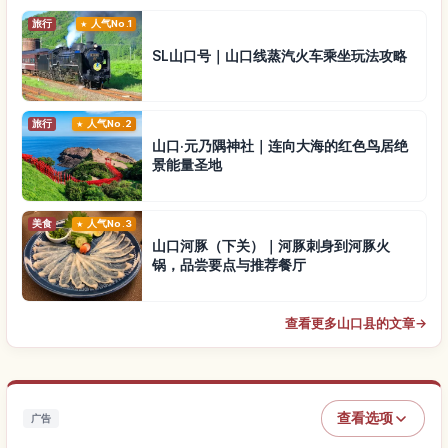
旅行
人气No.1
SL山口号｜山口线蒸汽火车乘坐玩法攻略
旅行
人气No.2
山口·元乃隅神社｜连向大海的红色鸟居绝
景能量圣地
美食
人气No.3
山口河豚（下关）｜河豚刺身到河豚火
锅，品尝要点与推荐餐厅
查看更多山口县的文章
→
查看选项
广告