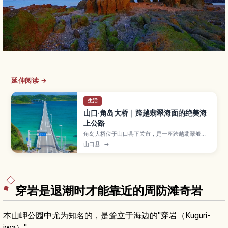
延伸阅读 →
生活
山口·角岛大桥｜跨越翡翠海面的绝美海
上公路
角岛大桥位于山口县下关市，是一座跨越翡翠般的
日本海、连结丰北町与角岛的人气海上大桥。文章
山口县
→
将介绍观景与拍照要点、最佳旅行季节、附近沙滩
与咖啡馆，以及自驾和公共交通的详细交通方式，
帮助第一次来山口的旅人轻松规划行程。
穿岩是退潮时才能靠近的周防滩奇岩
本山岬公园中尤为知名的，是耸立于海边的"穿岩（Kuguri-
iwa）"。