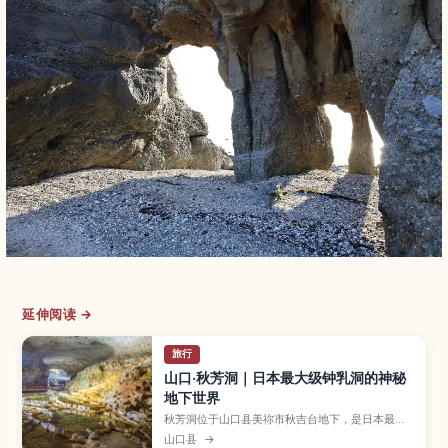
延伸阅读 →
旅行
山口·秋芳洞｜日本最大级钟乳洞的神秘
地下世界
秋芳洞位于山口县美祢市秋吉台地下，是日本最大
级的钟乳洞之一，全长约10公里，其中约1公里对游
山口县
→