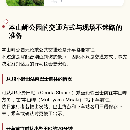
山口县
→
的绝景，被CNN评为“日本最美景点”之一。文章将
介绍神社的由来与能量圣地传说、特别的投币箱、
附近的“龙宫潮吹”景观，以及最佳参观季节、拍照
与交通攻略，适合想收集绝景与御朱印的旅人。
本山岬公园的交通方式与现场不迷路的
准备
本山岬公园无论乘公共交通还是开车都能前往。
不过这是需配合潮位到访的景点，因此不只是交通方式，事先
决定好到达后的行动也会更安心。
从JR小野田站乘巴士前往的情况
可从JR小野田站（Onoda Station）乘坐船铁巴士前往本山岬
方向，在"本山岬（Motoyama Misaki）"站下车前往。
访日旅行者若把出发站、巴士终点和下车站名用日语保存下
来，乘车或确认时更便于出示。
开车前往时从小野田IC约20分钟