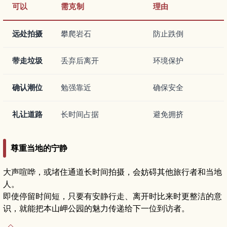
可以
需克制
理由
远处拍摄
攀爬岩石
防止跌倒
带走垃圾
丢弃后离开
环境保护
确认潮位
勉强靠近
确保安全
礼让道路
长时间占据
避免拥挤
尊重当地的宁静
大声喧哗，或堵住通道长时间拍摄，会妨碍其他旅行者和当地
人。
即使停留时间短，只要有安静行走、离开时比来时更整洁的意
识，就能把本山岬公园的魅力传递给下一位到访者。