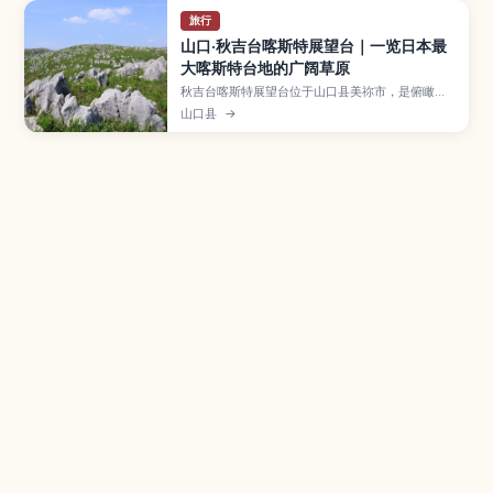
旅行
山口·秋吉台喀斯特展望台｜一览日本最
大喀斯特台地的广阔草原
秋吉台喀斯特展望台位于山口县美祢市，是俯瞰日
本最大喀斯特台地的绝佳观景点，一望无际的草原
山口县
→
与白色石灰岩构成壮阔景色。文章将介绍四季不同
的风光、散步与徒步路线、适合观星的夜景、与秋
芳洞组合游玩的方式，以及自驾和公共交通的交通
情报，推荐给热爱自然与地质景观的旅人。