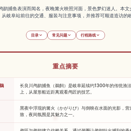
的鸬鹚捕鱼表演而闻名，夜晚篝火映照河面，景色梦幻迷人。本
、从岐阜站前往的交通、服装与注意事项，并推荐可顺道造访的
目录
常见问题
行程路线
重点摘要
鵜
长良川鸬鹚捕鱼（鵜飼）是岐阜延续约1300年的传统渔
上，从屋形船近距离观看鸬匠的技艺。
黑夜中浮现的篝火（かがりび）与倒映在水面的光影，营
致，夜间氛围是其魅力之一。
鸬匠与鸬鹚建立信赖关系，通过颈圈让鸬鹚吐出捕到的香