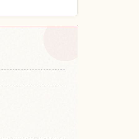
川鹈饲的体验
↗