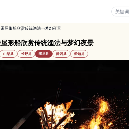
｜乘屋形船欣赏传统渔法与梦幻夜景
乘屋形船欣赏传统渔法与梦幻夜景
岐阜县
山梨县
长野县
静冈县
爱知县