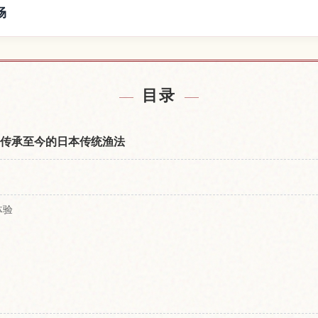
畅
鹈饲附近的酒店
查找ぎふ长良
↗
目录
？传承至今的日本传统渔法
体验