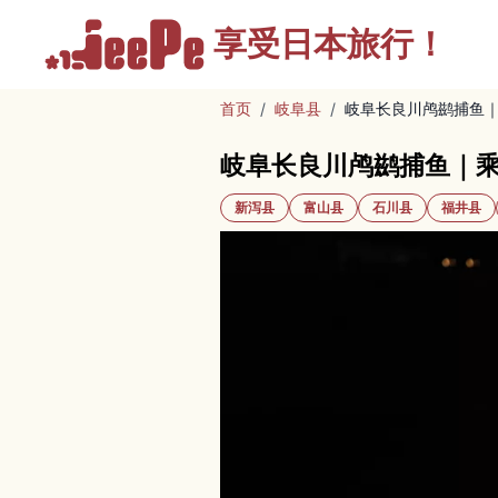
享受
日本旅行！
首页
/
岐阜县
/
岐阜长良川鸬鹚捕鱼
岐阜长良川鸬鹚捕鱼｜
新泻县
富山县
石川县
福井县