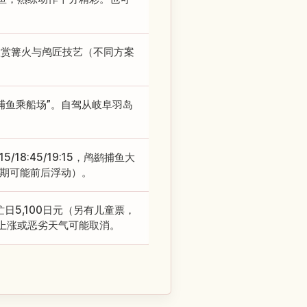
欣赏篝火与鸬匠技艺（不同方案
捕鱼乘船场”。自驾从岐阜羽岛
/18:45/19:15，鸬鹚捕鱼大
与日期可能前后浮动）。
日5,100日元（另有儿童票，
上涨或恶劣天气可能取消。