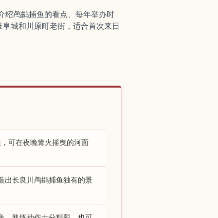
文介绍鸬鹚捕鱼的看点、每年举办时
岐阜城和川原町老街，适合首次来日
法，可在夜晚篝火摇曳的河面
造出长良川鸬鹚捕鱼独有的景
鱼，熟练动作十分精彩。也可