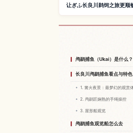
让ぎふ长良川鹈饲之旅更顺
查找ぎふ长良川
鸬鹚捕鱼（Ukai）是什么
长良川鸬鹚捕鱼看点与特色
1. 篝火夜景：最梦幻的观赏
2. 鸬鹚匠娴熟的手绳操控
3. 屋形船观览
鸬鹚捕鱼观览船怎么去