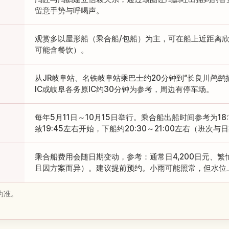
留意手势与呼喝声。
观赏多以屋形船（乘合船/包船）为主，可在船上近距离
可能含餐饮）。
从JR岐阜站、名铁岐阜站乘巴士约20分钟到“长良川鸬鹚
IC或岐阜各务原IC约30分钟为参考，周边有停车场。
每年5月11日～10月15日举行。乘合船出船时间参考为18:15
致19:45左右开始，下船约20:30～21:00左右（班次
乘合船费用会随日期变动，参考：通常日4,200日元、繁忙
且因方案而异）。建议提前预约。小雨可能照常，但水位
为准。