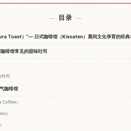
附近的酒店
查找名古
↗
目录
a Toast）”— 日式咖啡馆（Kissaten）晨间文化孕育的经
屋咖啡馆常见的甜味吐司
仓吐司
气咖啡馆
 Coffee）
hino）
n）