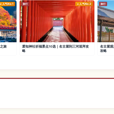
人气No.1
旅行
人气No.2
旅行
游之旅
爱知神社祈福景点10选｜名古屋到三河巡拜攻
名古屋观
略
攻略