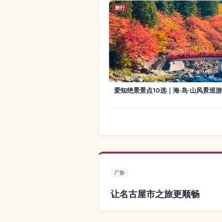
旅行
爱知绝景景点10选｜海·岛·山风景巡
广告
让名古屋市之旅更顺畅