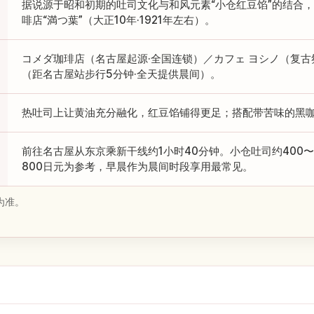
据说源于昭和初期的吐司文化与和风元素“小仓红豆馅”的结合，
啡店“満つ葉”（大正10年·1921年左右）。
コメダ珈琲店（名古屋起源·全国连锁）／カフェ ヨシノ（复古
（距名古屋站步行5分钟·全天提供晨间）。
热吐司上让黄油充分融化，红豆馅铺得更足；搭配带苦味的黑
前往名古屋从东京乘新干线约1小时40分钟。小仓吐司约400〜
800日元为参考，早晨作为晨间时段享用最常见。
为准。