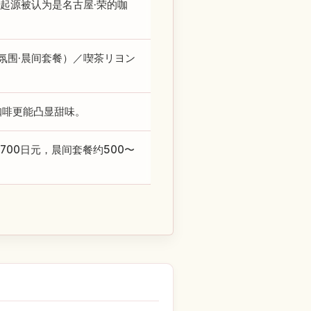
起源被认为是名古屋·荣的咖
氛围·晨间套餐）／喫茶リヨン
咖啡更能凸显甜味。
700日元，晨间套餐约500〜