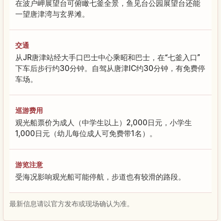
在波户岬展望台可俯瞰七釜全景，鱼见台公园展望台还能
一望唐津湾与玄界滩。
交通
从JR唐津站经大手口巴士中心乘昭和巴士，在“七釜入口”
下车后步行约30分钟。自驾从唐津IC约30分钟，有免费停
车场。
巡游费用
观光船票价为成人（中学生以上）2,000日元，小学生
1,000日元（幼儿每位成人可免费带1名）。
游览注意
受海况影响观光船可能停航，步道也有较滑的路段。
最新信息请以官方发布或现场确认为准。