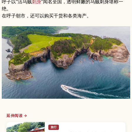
呼子以“活乌贼
刺身
”闻名全国，透明鲜嫩的乌贼刺身堪称一
绝。
在呼子朝市，还可以购买干货和各类海产。
延伸阅读 →
旅行