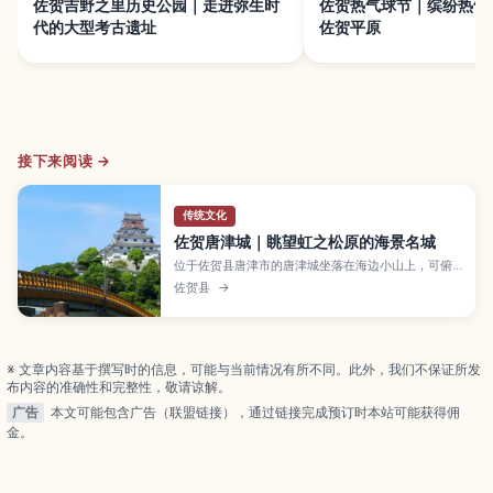
佐贺吉野之里历史公园｜走进弥生时
佐贺热气球节｜缤纷热气
代的大型考古遗址
佐贺平原
接下来阅读 →
传统文化
佐贺唐津城｜眺望虹之松原的海景名城
位于佐贺县唐津市的唐津城坐落在海边小山上，可俯
瞰唐津湾和著名的“虹之松原”松林，是九州代表性的
佐贺县
→
海景古城。文章介绍天守阁观景点、樱花和红叶季节
的迷人风光、城内历史与唐津烧展览、周边城下町散
步路线，以及门票、开放时间和从唐津站出发的交通
方式，方便首次来访的游客安排行程。
※ 文章内容基于撰写时的信息，可能与当前情况有所不同。此外，我们不保证所发
布内容的准确性和完整性，敬请谅解。
广告
本文可能包含广告（联盟链接），通过链接完成预订时本站可能获得佣
金。