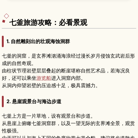
库、展出出土文物的博物馆、适合亲子的体验活动
与展望台景观，并提供推荐游览路线、停留时间和
交通方式，帮助历史爱好者和家庭旅客轻松安排行
程。
七釜旅游攻略：必看景观
1. 自然雕刻出的壮观海蚀洞群
七釜的洞窟，是玄界滩汹涌海浪经过漫长岁月侵蚀玄武岩后形
成的自然奇观。
由柱状节理岩壁层层叠起的断崖堪称自然艺术品，若海况良
好，还可以乘坐
游览船
进入洞窟内部。
从洞内仰望岩壁的压迫感十足，极具震撼力。
2. 悬崖观景台与海边步道
七釜上方是一片草地，设有观景台和步道。
从悬崖上俯瞰七釜洞窟群，以及一望无际的玄界滩全景，观赏
性极强。