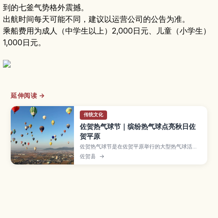
到的七釜气势格外震撼。
出航时间每天可能不同，建议以运营公司的公告为准。
乘船费用为成人（中学生以上）2,000日元、儿童（小学生）
1,000日元。
延伸阅读 →
传统文化
佐贺热气球节｜缤纷热气球点亮秋日佐
贺平原
佐贺热气球节是在佐贺平原举行的大型热气球活
动，每到秋天，五彩缤纷的热气球便将天空装点得
佐贺县
→
十分梦幻。本文介绍清晨飞行与夜间点灯活动等亮
点、不同观赏区的特点与拍照技巧、适合亲子与摄
影爱好者的游玩方式，以及举办期间的交通与拥挤
对策，帮助首次造访的旅人也能安心享受这场天空
盛会。