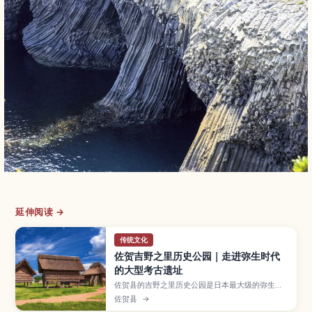
延伸阅读 →
传统文化
佐贺吉野之里历史公园｜走进弥生时代
的大型考古遗址
佐贺县的吉野之里历史公园是日本最大级的弥生时
代环壕聚落遗址之一，整片区域重现了古代村落与
佐贺县
→
防御设施。文章将介绍复原的竖穴住居与高床仓