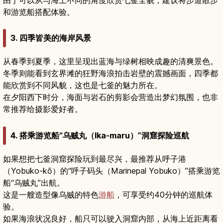
由于可以从与海上不同的角度欣赏七釜全貌，建议将步道散步
和游览船搭配体验。
3. 四季皆美的海岸风景
从春季到夏季，这里呈现出蓝海与绿树相映成趣的清爽景色。
冬季则能看到玄界滩的狂野海浪拍击岩壁的震撼画面，四季都
能欣赏到不同风貌，这也是七釜的魅力所在。
在夕阳西下时分，海面与岩石的剪影会营造出梦幻氛围，也非
常推荐给摄影爱好者。
4. 搭乘游览船“乌贼丸（Ika-maru）”洞窟探险巡航
如果想把七釜洞窟探险玩到最尽兴，最推荐从呼子港
（Yobuko-kō）的“呼子码头（Marinepal Yobuko）”搭乘游览
船“乌贼丸”出航。
这是一艘造型像乌贼的特色
游船
，可享受约40分钟的巡航体
验。
如果海浪状况良好，船只可以驶入洞窟内部，从海上近距离看