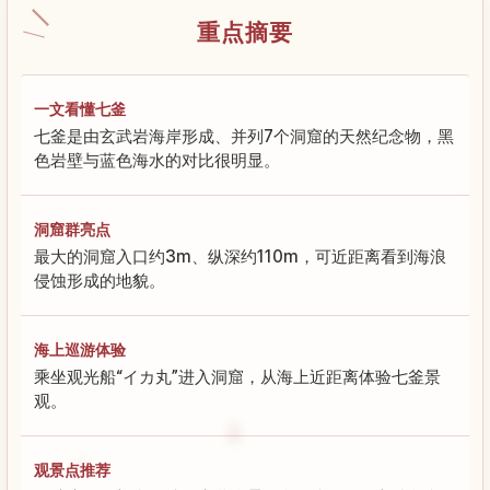
重点摘要
一文看懂七釜
七釜是由玄武岩海岸形成、并列7个洞窟的天然纪念物，黑
色岩壁与蓝色海水的对比很明显。
洞窟群亮点
最大的洞窟入口约3m、纵深约110m，可近距离看到海浪
侵蚀形成的地貌。
海上巡游体验
乘坐观光船“イカ丸”进入洞窟，从海上近距离体验七釜景
观。
观景点推荐