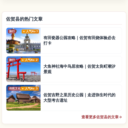
佐贺县的热门文章
旅行
人气No.1
有田瓷器公园攻略｜佐贺有田烧体验必去
打卡
旅行
人气No.2
大鱼神社海中鸟居攻略｜佐贺太良町潮汐
景观
传统文化
人气No.3
佐贺吉野之里历史公园｜走进弥生时代的
大型考古遗址
查看更多佐贺县的文章
→