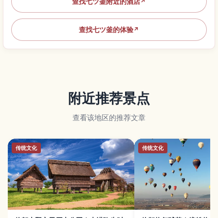
查找七ツ釜附近的酒店
↗
查找七ツ釜的体验
↗
附近推荐景点
查看该地区的推荐文章
传统文化
传统文化