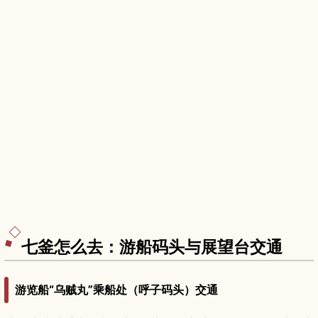
七釜怎么去：游船码头与展望台交通
游览船“乌贼丸”乘船处（呼子码头）交通