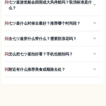
问
七ツ釜游览船会因雨或大风停航吗？取消标准是什
keyboard_arrow_down
么？
keyboard_arrow_down
问
七ツ釜什么时候去最好？推荐哪个时间段？
keyboard_arrow_down
问
去七ツ釜穿什么带什么？需要防浪花吗？
keyboard_arrow_down
问
怎么把七ツ釜拍好看？手机也能拍吗？
keyboard_arrow_down
问
附近有什么推荐美食或顺路去处？