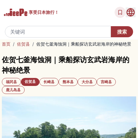
享受
日本旅行！
首页
/
佐贺县
/
佐贺七釜海蚀洞｜乘船探访玄武岩海岸的神秘绝景
佐贺七釜海蚀洞｜乘船探访玄武岩海岸的
神秘绝景
佐贺县
福冈县
长崎县
熊本县
大分县
宫崎县
鹿儿岛县