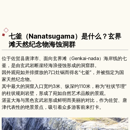
七釜（Nanatsugama）是什么？玄界
滩天然纪念物海蚀洞群
位于佐贺县唐津市、面向玄界滩（Genkai-nada）海岸线的七
釜，是由玄武岩断崖经海浪侵蚀形成的洞窟群。
因外观宛如并排摆放的7口灶锅而得名“七釜”，并被指定为国
家天然纪念物。
其中最大的洞窟入口宽约3米、纵深约110米，称为“柱状节理”
的柱状规则岩壁，形成了宛如自然艺术品般的景观。
湛蓝大海与黑色玄武岩形成鲜明而美丽的对比，作为佐贺、唐
津代表性的绝景景点，吸引着众多游客前来打卡。