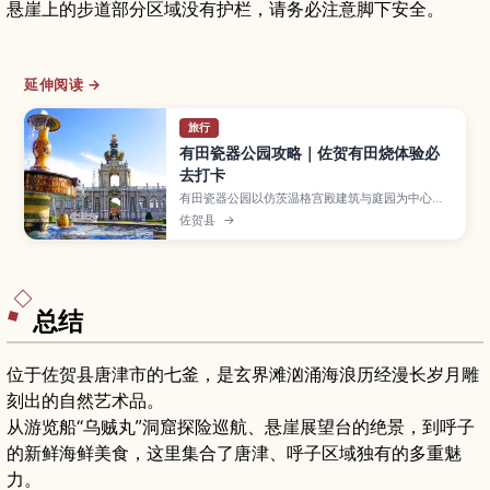
悬崖上的步道部分区域没有护栏，请务必注意脚下安全。
延伸阅读 →
旅行
有田瓷器公园攻略｜佐贺有田烧体验必
去打卡
有田瓷器公园以仿茨温格宫殿建筑与庭园为中心，
可体验有田烧、购物与美食。介绍展馆闭馆信息、
佐贺县
→
摄影规则与交通要点，新手必去打卡点与游览路线
轻松把握。
总结
位于佐贺县唐津市的七釜，是玄界滩汹涌海浪历经漫长岁月雕
刻出的自然艺术品。
从游览船“乌贼丸”洞窟探险巡航、悬崖展望台的绝景，到呼子
的新鲜海鲜美食，这里集合了唐津、呼子区域独有的多重魅
力。