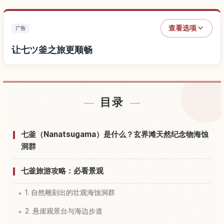
查看选项
广告
让七ツ釜之旅更顺畅
查找七ツ釜附近的酒店
↗
目录
查找七ツ釜的体验
↗
七釜（Nanatsugama）是什么？玄界滩天然纪念物海蚀
洞群
七釜旅游攻略：必看景观
1. 自然雕刻出的壮观海蚀洞群
2. 悬崖观景台与海边步道