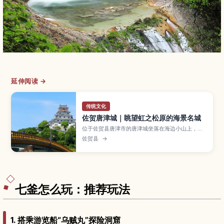
延伸阅读 →
传统文化
佐贺唐津城｜眺望虹之松原的海景名城
位于佐贺县唐津市的唐津城坐落在海边小山上，可
俯瞰唐津湾和著名的“虹之松原”松林，是九州代表
佐贺县
→
性的海景古城。文章介绍天守阁观景点、樱花和红
叶季节的迷人风光、城内历史与唐津烧展览、周边
城下町散步路线，以及门票、开放时间和从唐津站
出发的交通方式，方便首次来访的游客安排行程。
七釜怎么玩：推荐玩法
1. 搭乘游览船“乌贼丸”探险洞窟