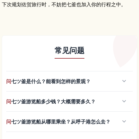
下次规划佐贺旅行时，不妨把七釜也加入你的行程之中。
常见问题
keyboard_arrow_down
问
七ツ釜是什么？能看到怎样的景观？
keyboard_arrow_down
问
七ツ釜游览船多少钱？大概需要多久？
keyboard_arrow_down
问
七ツ釜游览船从哪里乘坐？从呼子港怎么去？