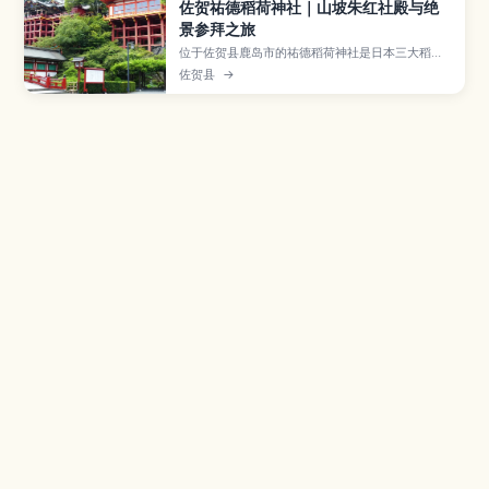
佐贺祐德稻荷神社｜山坡朱红社殿与绝
景参拜之旅
位于佐贺县鹿岛市的祐德稻荷神社是日本三大稻荷
之一，以建在山坡上的鲜艳朱红社殿和壮丽景观闻
佐贺县
→
名。文章介绍本殿与楼门、通往奥之院的山道和观
景台、四季花木与雪景、御朱印和护身符、参道周
边的在地美食，以及从肥前鹿岛站前往的交通方式
和参拜时的穿着建议，适合首次来九州的游客参
考。