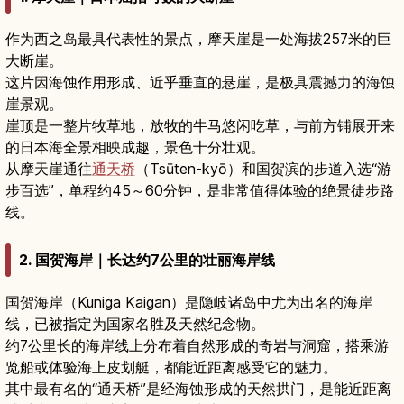
作为西之岛最具代表性的景点，摩天崖是一处海拔257米的巨
大断崖。
这片因海蚀作用形成、近乎垂直的悬崖，是极具震撼力的海蚀
崖景观。
崖顶是一整片牧草地，放牧的牛马悠闲吃草，与前方铺展开来
的日本海全景相映成趣，景色十分壮观。
从摩天崖通往
通天桥
（Tsūten-kyō）和国贺滨的步道入选“游
步百选”，单程约45～60分钟，是非常值得体验的绝景徒步路
线。
2. 国贺海岸｜长达约7公里的壮丽海岸线
国贺海岸（Kuniga Kaigan）是隐岐诸岛中尤为出名的海岸
线，已被指定为国家名胜及天然纪念物。
约7公里长的海岸线上分布着自然形成的奇岩与洞窟，搭乘游
览船或体验海上皮划艇，都能近距离感受它的魅力。
其中最有名的“通天桥”是经海蚀形成的天然拱门，是能近距离