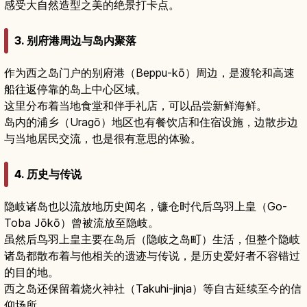
感受大自然造型之美的绝景打卡点。
3. 别府港周边与岛内聚落
作为西之岛门户的别府港（Beppu-kō）周边，是渡轮和高速
船往返停靠的岛上中心区域。
这里分布着当地食堂和伴手礼店，可以品尝新鲜海鲜。
岛内的浦乡（Uragō）地区也有餐饮店和住宿设施，边散步边
与当地居民交流，也是很有意思的体验。
4. 历史与传说
隐岐诸岛也以流放地历史闻名，镰仓时代后鸟羽上皇（Go-
Toba Jōkō）曾被流放至隐岐。
虽然后鸟羽上皇主要在岛后（隐岐之岛町）生活，但整个隐岐
诸岛都散布着与他相关的遗迹与传说，是历史爱好者不容错过
的目的地。
西之岛还保留着烧火神社（Takuhi-jinja）等自古延续至今的信
仰场所。