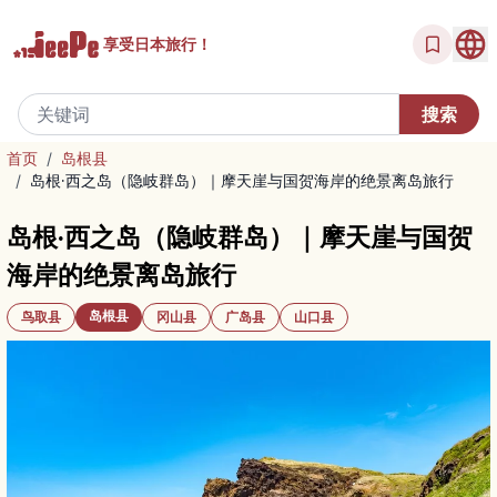
享受
日本旅行！
首页
/
岛根县
/
岛根·西之岛（隐岐群岛）｜摩天崖与国贺海岸的绝景离岛旅行
岛根·西之岛（隐岐群岛）｜摩天崖与国贺
海岸的绝景离岛旅行
岛根县
鸟取县
冈山县
广岛县
山口县