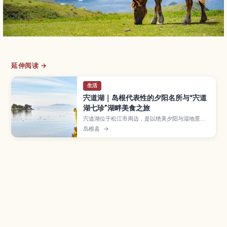
延伸阅读 →
生活
宍道湖｜岛根代表性的夕阳名所与“宍道
湖七珍”湖畔美食之旅
宍道湖位于松江市周边，是以绝美夕阳与湿地景观
闻名的湖泊，也是品尝“宍道湖七珍”如蜆、鳗鱼等
岛根县
→
湖产料理的好地方。本文将介绍人气夕阳观景点与
游船、湖畔公园和自行车路线、七珍料理的推荐吃
法、观鸟和彩色四季景致，以及交通方式和停留时
间建议，适合想慢慢放松的湖畔旅行。