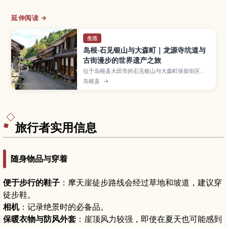
延伸阅读 →
生活
岛根·石见银山与大森町｜龙源寺坑道与
古街漫步的世界遗产之旅
位于岛根县大田市的石见银山与大森町保留街区，
曾是世界知名的银矿产地，如今以静谧而富有韵味
岛根县
→
的景致被列入世界文化遗产。本文将介绍龙源寺坑
道的参观方式、保存完好的武家宅邸与商家老屋、
石见银山资料馆与特色咖啡馆、四季各异的风景以
及推荐路线、交通方法和停留时间建议，适合喜爱
历史与慢旅行的游客。
旅行者实用信息
随身物品与穿着
便于步行的鞋子
：摩天崖徒步路线会经过草地和坡道，建议穿
徒步鞋。
相机
：记录绝景时的必备品。
保暖衣物与防风外套
：崖顶风力较强，即使在夏天也可能感到