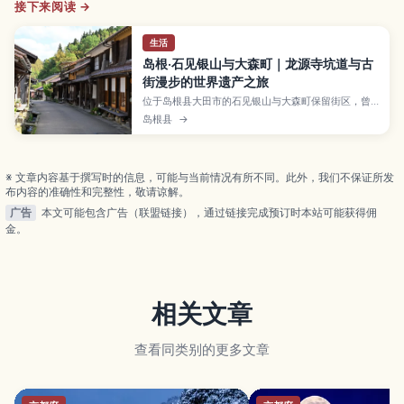
接下来阅读 →
生活
岛根·石见银山与大森町｜龙源寺坑道与古
街漫步的世界遗产之旅
位于岛根县大田市的石见银山与大森町保留街区，曾
是世界知名的银矿产地，如今以静谧而富有韵味的景
岛根县
→
致被列入世界文化遗产。本文将介绍龙源寺坑道的参
观方式、保存完好的武家宅邸与商家老屋、石见银山
资料馆与特色咖啡馆、四季各异的风景以及推荐路
线、交通方法和停留时间建议，适合喜爱历史与慢旅
※ 文章内容基于撰写时的信息，可能与当前情况有所不同。此外，我们不保证所发
行的游客。
布内容的准确性和完整性，敬请谅解。
广告
本文可能包含广告（联盟链接），通过链接完成预订时本站可能获得佣
金。
相关文章
查看同类别的更多文章