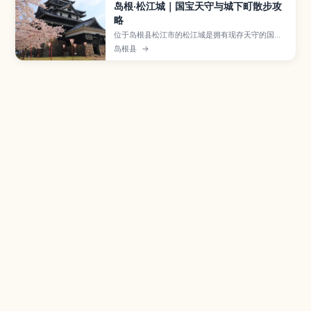
岛根·松江城｜国宝天守与城下町散步攻
略
位于岛根县松江市的松江城是拥有现存天守的国宝
名城，从漆黑天守可以眺望宍道湖与古老城下町的
岛根县
→
全景。本文将介绍城内展览、堀川游船、武家屋敷
林立的盐见縄手、四季风景与推荐散步路线，并附
上交通方式与游览时间建议，适合喜爱历史与拍照
的旅人安排行程。