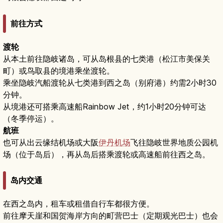
前往方式
渡轮
从本土前往隐岐诸岛，可从岛根县的七类港（松江市美保关
町）或鸟取县的境港乘坐渡轮。
乘坐隐岐汽船渡轮从七类港到西之岛（别府港）约需2小时30
分钟。
从境港还可搭乘高速船Rainbow Jet，约1小时20分钟可达
（冬季停运）。
航班
也可从出云缘结机场或大阪
伊丹机场
飞往隐岐世界地质公园机
场（位于岛后），再从岛后搭乘渡轮或高速船前往西之岛。
岛内交通
在西之岛内，租车或租借自行车都很方便。
前往摩天崖和国贺海岸方向的町营巴士（定期观光巴士）也会