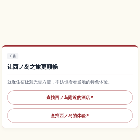
广告
让西ノ岛之旅更顺畅
就近住宿让观光更方便，不妨也看看当地的特色体验。
查找西ノ岛附近的酒店
↗
查找西ノ岛的体验
↗