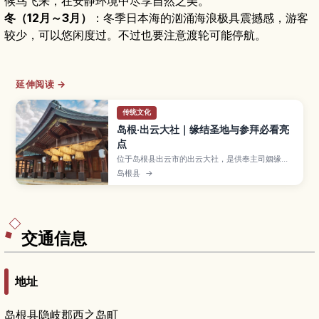
候鸟飞来，在安静环境中尽享自然之美。
冬（12月～3月）
：冬季日本海的汹涌海浪极具震撼感，游客
较少，可以悠闲度过。不过也要注意渡轮可能停航。
延伸阅读 →
传统文化
岛根·出云大社｜缘结圣地与参拜必看亮
点
位于岛根县出云市的出云大社，是供奉主司姻缘的
大国主大神的著名神社，被视为日本代表性的缘结
岛根县
→
能量景点。文章介绍本殿和神乐殿巨型注连绳、松
树林参道、神在月特别祭典、周边景点、最佳参拜
季节以及交通与参拜礼仪，适合初次来日本或想求
姻缘的旅人。
交通信息
地址
岛根县隐岐郡西之岛町