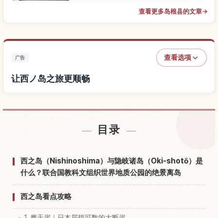
查看更多岛根县的文章
→
查看选项
广告
让西ノ岛之旅更顺畅
查找西ノ岛附近的酒店
↗
目录
查找西ノ岛的体验
↗
西之岛（Nishinoshima）与隐岐诸岛（Oki-shotō）是
什么？联合国教科文组织世界地质公园的绝景离岛
西之岛看点攻略
1. 摩天崖｜日本屈指可数的大断崖