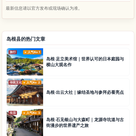
最新信息请以官方发布或现场确认为准。
岛根县的热门文章
旅行
人气No.1
岛根·足立美术馆｜世界认可的日本庭园与
横山大观名作
传统文化
人气No.2
岛根·出云大社｜缘结圣地与参拜必看亮点
生活
人气No.3
岛根·石见银山与大森町｜龙源寺坑道与古
街漫步的世界遗产之旅