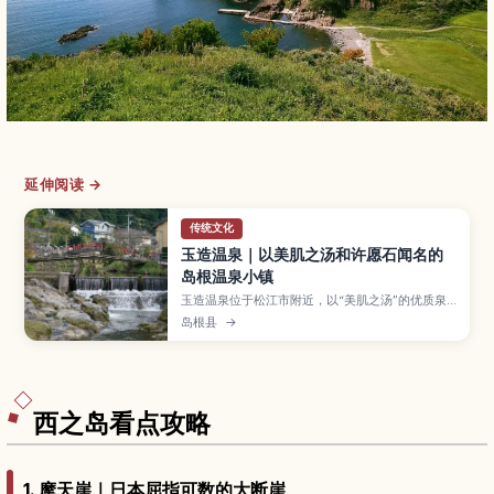
延伸阅读 →
传统文化
玉造温泉｜以美肌之汤和许愿石闻名的
岛根温泉小镇
玉造温泉位于松江市附近，以“美肌之汤”的优质泉
质、沿河分布的旅馆与足汤街景而广受欢迎。本文
岛根县
→
将介绍玉作汤神社与“愿望之石”的参拜方式、免费
足汤与温泉护肤体验、适合情侣、闺蜜和亲子入住
的旅馆与玩法、四季景色、推荐停留时间，以及交
通方式与服装建议，帮助你规划放松身心的温泉之
旅。
西之岛看点攻略
1. 摩天崖｜日本屈指可数的大断崖