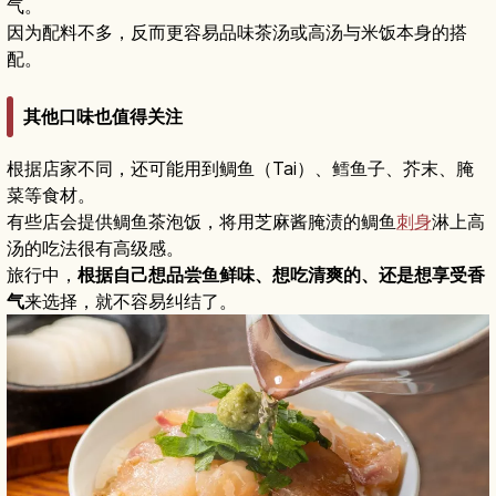
气。
因为配料不多，反而更容易品味茶汤或高汤与米饭本身的搭
配。
其他口味也值得关注
根据店家不同，还可能用到鲷鱼（Tai）、鳕鱼子、芥末、腌
菜等食材。
有些店会提供鲷鱼茶泡饭，将用芝麻酱腌渍的鲷鱼
刺身
淋上高
汤的吃法很有高级感。
旅行中，
根据自己想品尝鱼鲜味、想吃清爽的、还是想享受香
气
来选择，就不容易纠结了。