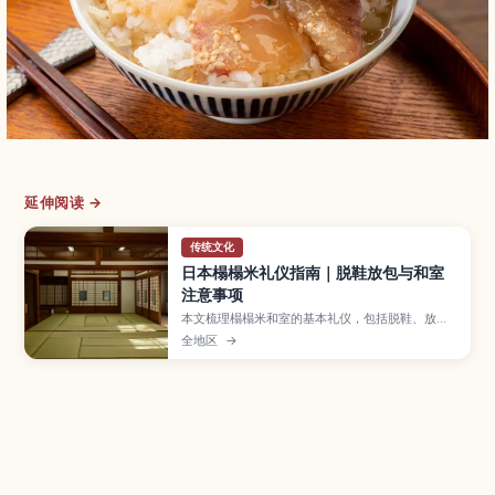
延伸阅读 →
传统文化
日本榻榻米礼仪指南｜脱鞋放包与和室
注意事项
本文梳理榻榻米和室的基本礼仪，包括脱鞋、放
包、拍照与防损细节，帮助新手从容应对。
全地区
→