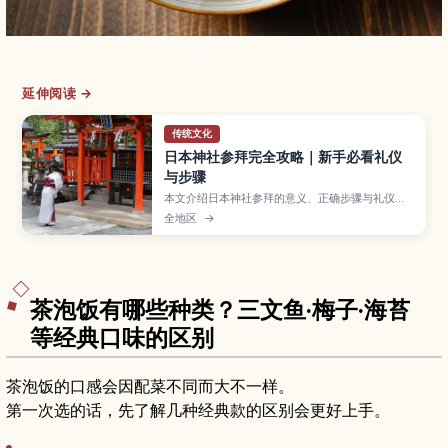
延伸阅读 →
传统文化
日本神社参拜完全攻略｜新手必看礼仪
与步骤
本文介绍日本神社参拜的意义、正确步骤与礼仪要
点，帮助访日游客避免失礼，更从容地体验神社文
全地区
→
化。
茶泡饭有哪些种类？三文鱼·梅子·海苔
等经典口味的区别
茶泡饭的口感会因配菜不同而大不一样。
第一次选的话，先了解几种经典款的区别会更好上手。