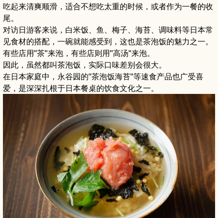
吃起来清爽顺滑，适合不想吃太重的时候，或者作为一餐的收
尾。
对访日游客来说，白米饭、鱼、梅子、海苔、调味料等日本常
见食材的搭配，一碗就能感受到，这也是茶泡饭的魅力之一。
有些店用"茶"来泡，有些店则用"高汤"来泡。
因此，虽然都叫茶泡饭，实际口味差别会很大。
在日本家庭中，永谷园的"茶泡饭海苔"等速食产品也广受喜
爱，是深深扎根于日本餐桌的饮食文化之一。