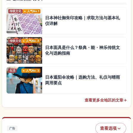
传统文化
人气No.1
日本神社御朱印攻略｜求取方法与基本礼
仪详解
传统文化
人气No.2
日本面具是什么？祭典・能・神乐传统文
化与选购指南
生活
人气No.3
日本遮阳伞攻略｜选购方法、礼仪与晴雨
两用要点
查看更多全地区的文章
→
查看选项
广告