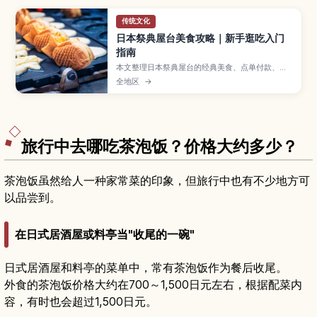
传统文化
日本祭典屋台美食攻略｜新手逛吃入门
指南
本文整理日本祭典屋台的经典美食、点单付款、边
走边吃礼仪与垃圾处理要点，方便新手轻松逛吃。
全地区
→
旅行中去哪吃茶泡饭？价格大约多少？
茶泡饭虽然给人一种家常菜的印象，但旅行中也有不少地方可
以品尝到。
在日式居酒屋或料亭当"收尾的一碗"
日式居酒屋和料亭的菜单中，常有茶泡饭作为餐后收尾。
外食的茶泡饭价格大约在700～1,500日元左右，根据配菜内
容，有时也会超过1,500日元。