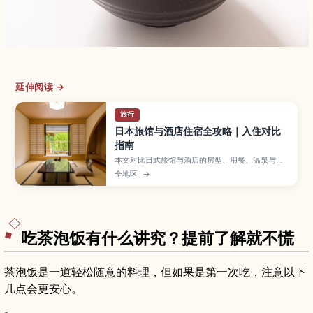
延伸阅读 →
旅行
日本旅馆与酒店住宿全攻略｜入住对比
指南
本文对比日式旅馆与酒店的房型、用餐、温泉与住
宿规则差异，帮助你按行程与需求选对住宿。
全地区
→
吃茶泡饭有什么讲究？提前了解就不慌
茶泡饭是一道轻松随意的料理，但如果是第一次吃，注意以下
几点会更安心。