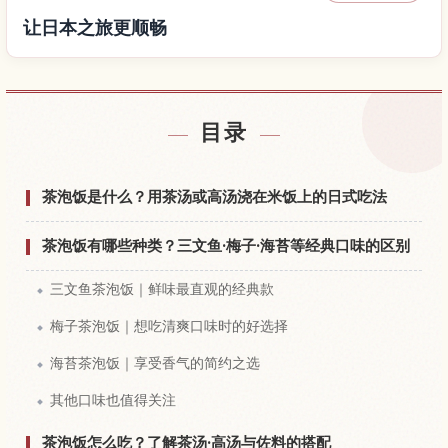
让日本之旅更顺畅
查找日本附近的酒店
↗
目录
查找日本的体验
↗
茶泡饭是什么？用茶汤或高汤浇在米饭上的日式吃法
茶泡饭有哪些种类？三文鱼·梅子·海苔等经典口味的区别
三文鱼茶泡饭｜鲜味最直观的经典款
梅子茶泡饭｜想吃清爽口味时的好选择
海苔茶泡饭｜享受香气的简约之选
其他口味也值得关注
茶泡饭怎么吃？了解茶汤·高汤与佐料的搭配