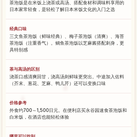
茶泡饭是在米饭上浇茶或高汤、搭配食材和调味料享用的
日本家常轻食，是轻松了解日本米饭文化的入门之选
经典口味
三文鱼茶泡饭（鲜味经典）、梅子茶泡饭（清爽）、海苔
茶泡饭（注重香气）。鲷鱼茶泡饭以芝麻酱搭配刺身，更
具特别感
茶与高汤的区别
浇茶口感清爽回甘，浇高汤则鲜味更突出。中途加入佐料
（芥末、葱花、芝麻、鸭儿芹）还可以变换口味
价格参考
外食约700～1,500日元。在便利店买永谷园速食茶泡饭和
白米饭，在酒店也能轻松体验
哪里可以吃到