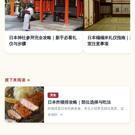
日本神社参拜完全攻略｜新手必看礼
日本榻榻米礼仪指南｜脱
仪与步骤
室注意事项
接下来阅读 →
美食
日本炸猪排攻略｜部位选择与吃法
炸猪排是日本经典美食。本文介绍常见部位差异、定
食点餐方式和吃法要点，帮助赴日游客轻松吃懂日式
全地区
→
炸猪排。