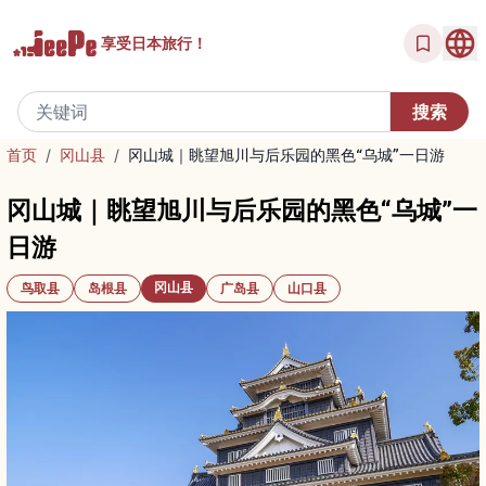
享受
日本旅行！
首页
/
冈山县
/
冈山城｜眺望旭川与后乐园的黑色“乌城”一日游
冈山城｜眺望旭川与后乐园的黑色“乌城”一
日游
冈山县
鸟取县
岛根县
广岛县
山口县