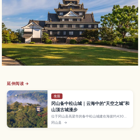
延伸阅读 →
生活
冈山备中松山城｜云海中的“天空之城”和
山顶古城漫步
位于冈山县高梁市的备中松山城建在海拔约430米
的山顶，是现存12天守之一，以秋冬时被云海环
冈山县
→
绕、宛如“天空之城”的景色而闻名。本文将介绍观
赏云海的最佳季节与时间、天守与石垣等必看亮
点、登城步道与适合的服装装备，以及高梁城下町
的散步路线，适合喜欢日本古城与山岳风景的旅人