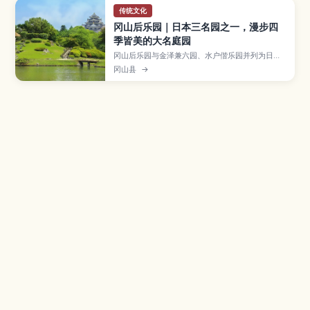
传统文化
冈山后乐园｜日本三名园之一，漫步四
季皆美的大名庭园
冈山后乐园与金泽兼六园、水户偕乐园并列为日本
三名园，是一座结合大片草坪、池塘小溪、流店茶
冈山县
→
屋与田园景观的宽广大名庭园，以四季分明的风景
闻名。文章介绍樱花、新绿、红叶与雪景的欣赏重
点，唯心山、流店等代表景点，日本文化体验与导
览行程，以及门票、开放时间、交通方式和与冈山
城、仓敷等周边景点一起安排行程的建议。