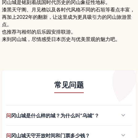
冈山城是铭刻着战国时代历史的冈山象征性地标。
漆黑天守阁、月见橹以及各时代风格不同的石垣等看点丰富，
再加上2022年的翻新，让这里成为更具吸引力的冈山旅游景
点。
也推荐与相邻的后乐园安排联游。
来到冈山城，尽情感受日本历史与优美景观的魅力吧。
常见问题
keyboard_arrow_down
问
冈山城是什么样的城？为什么叫“乌城”？
keyboard_arrow_down
问
冈山城天守开放时间和门票多少钱？