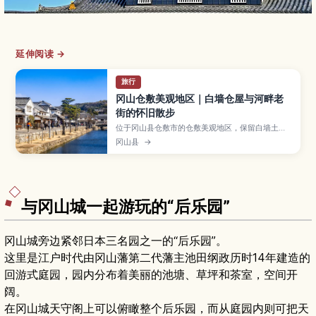
延伸阅读 →
旅行
冈山仓敷美观地区｜白墙仓屋与河畔老
街的怀旧散步
位于冈山县仓敷市的仓敷美观地区，保留白墙土
藏、海鼠墙、柳树成行的仓敷川与石板小路，是充
冈山县
→
满江户风情的人气观光区。文章介绍大原美术馆、
仓敷艾比广场、传统工艺商店、特色咖啡馆与乘船
游河等看点，以及和服租借、手作体验、最佳旅行
季节、交通方式和推荐散步路线，让你轻松规划一
日漫步行程。
与冈山城一起游玩的“后乐园”
冈山城旁边紧邻日本三名园之一的“后乐园”。
这里是江户时代由冈山藩第二代藩主池田纲政历时14年建造的
回游式庭园，园内分布着美丽的池塘、草坪和茶室，空间开
阔。
在冈山城天守阁上可以俯瞰整个后乐园，而从庭园内则可把天