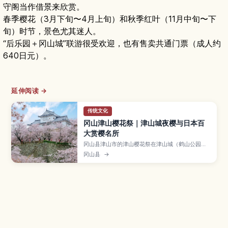
守阁当作借景来欣赏。
春季樱花（3月下旬〜4月上旬）和秋季红叶（11月中旬〜下
旬）时节，景色尤其迷人。
“后乐园＋冈山城”联游很受欢迎，也有售卖共通门票（成人约
640日元）。
延伸阅读 →
传统文化
冈山津山樱花祭｜津山城夜樱与日本百
大赏樱名所
冈山县津山市的津山樱花祭在津山城（鹤山公园）
举行，被列入“日本樱花名所100选”，约1000株染
冈山县
→
井吉野在城迹周围盛放，夜间还有梦幻灯光点缀。
本文介绍津山城赏樱与拍照重点、祭典活动和小吃
摊、最佳观赏时期与避开拥挤的技巧，以及交通方
式和推荐携带物品，帮助初次来日或亲子游客轻松
规划春日行程。