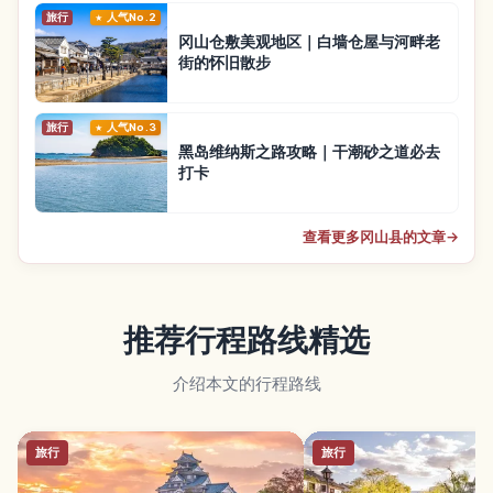
旅行
人气No.2
冈山仓敷美观地区｜白墙仓屋与河畔老
街的怀旧散步
旅行
人气No.3
黑岛维纳斯之路攻略｜干潮砂之道必去
打卡
查看更多冈山县的文章
→
推荐行程路线精选
介绍本文的行程路线
旅行
旅行