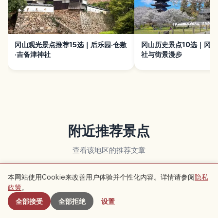
冈山观光景点推荐15选｜后乐园·仓敷
冈山历史景点10选｜冈山
·吉备津神社
社与街景漫步
附近推荐景点
查看该地区的推荐文章
本网站使用Cookie来改善用户体验并个性化内容。详情请参阅
隐私
附近景点
传统文化
传统文化
政策
。
全部接受
全部拒绝
设置