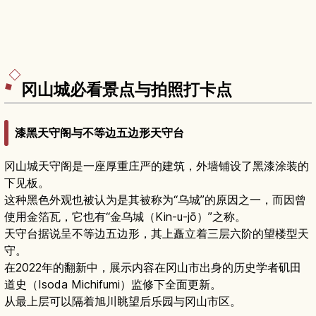
冈山城必看景点与拍照打卡点
漆黑天守阁与不等边五边形天守台
冈山城天守阁是一座厚重庄严的建筑，外墙铺设了黑漆涂装的
下见板。
这种黑色外观也被认为是其被称为“乌城”的原因之一，而因曾
使用金箔瓦，它也有“金乌城（Kin-u-jō）”之称。
天守台据说呈不等边五边形，其上矗立着三层六阶的望楼型天
守。
在2022年的翻新中，展示内容在冈山市出身的历史学者矶田
道史（Isoda Michifumi）监修下全面更新。
从最上层可以隔着旭川眺望后乐园与冈山市区。