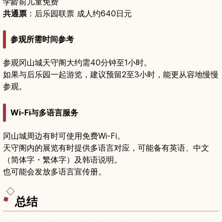
学龄前儿童免费
共通票
：后乐园联票 成人约640日元
参观所需时间参考
参观冈山城天守阁大约需40分钟至1小时。
如果与后乐园一起游览，建议预留2至3小时，能更从容地慢慢
参观。
Wi-Fi与多语言服务
冈山城周边有时可使用免费Wi-Fi。
天守阁内的展览有时提供多语言对应，可能备有英语、中文
（简体字・繁体字）及韩语说明。
也可能会发放多语言宣传册。
总结