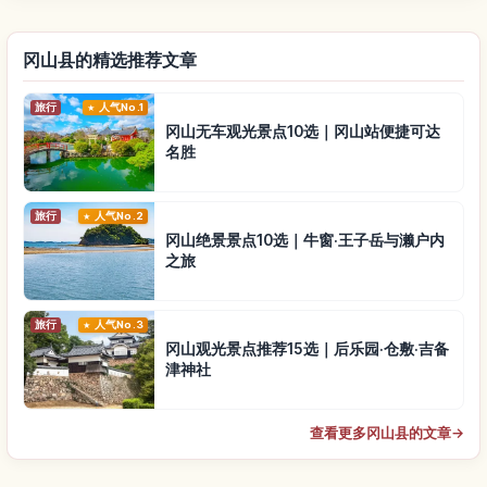
冈山县的精选推荐文章
旅行
人气No.1
冈山无车观光景点10选｜冈山站便捷可达
名胜
旅行
人气No.2
冈山绝景景点10选｜牛窗·王子岳与濑户内
之旅
旅行
人气No.3
冈山观光景点推荐15选｜后乐园·仓敷·吉备
津神社
查看更多冈山县的文章
→