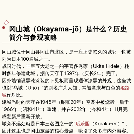
冈山城（Okayama-jō）是什么？历史
简介与参观攻略
冈山城位于冈山县冈山市北区，是一座历史悠久的城郭，也被
列为日本100名城之一。
战国时代，丰臣五大老之一的宇喜多秀家（Ukita Hideie）耗
时多年修建此城，据传天守于1597年（庆长2年）完工。
因外墙铺设黑漆涂装的下见板而呈现通体漆黑的外观，这座城
也以“乌城（U-jō）”的别名广为人知，常被拿来与白色的
姬路
城
作对比。
建城当时的天守在1945年（昭和20年）空袭中被烧毁，后于
1966年（昭和41年）重建，并在2022年（令和4年）11月完
成翻新后重新开放。
城旁不远处就是日本三名园之一的“
后乐园
（Kōraku-en）”，
因此这里也是冈山旅游的核心景点，吸引了众多海内外游客。