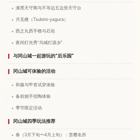
漆黑天守阁与不等边五边形天守台
月见橹（Tsukimi-yagura）
西之丸西手橹与石垣
夜间灯光秀“乌城灯源乡”
与冈山城一起游玩的“后乐园”
冈山城可体验的活动
和服与甲胄试穿体验
备前烧手捏陶体验
季节限定活动
冈山城四季玩法推荐
春（3月下旬〜4月上旬）：赏樱名所