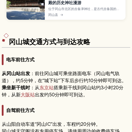
殿的历史神社漫游
位于冈山市北区的吉备津神社，是古代吉备国的一
之宫，也被视为桃太郎讨伐鬼怪传说的发祥地。文
冈山县
→
章将介绍采用独特“比翼入母屋造”构造并被指定为
国宝的本殿、约360米的长廊、占卜吉凶的鸣釜神
事，以及四季风景、参拜时间、交通方式和与周边
景点搭配的推荐行程，适合喜欢神社与日本神话的
旅人。
冈山城交通方式与到达攻略
电车前往方式
从冈山站出发
：前往冈山城可乘坐路面电车（冈山电气轨
道），约5分钟，在“城下站”下车后步行约10分钟即可到达。
乘坐新干线时
：从
东京站
搭乘新干线到冈山站约3小时20分
钟，从新
大阪站
出发约50分钟即可到达。
自驾前往方式
从山阳自动车道“冈山IC”出发，车程约20分钟。
冈山城天守阁没有专用停车场，请使用周边的收费停车场。