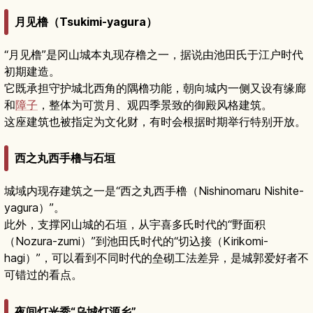
月见橹（Tsukimi-yagura）
“月见橹”是冈山城本丸现存橹之一，据说由池田氏于江户时代
初期建造。
它既承担守护城北西角的隅橹功能，朝向城内一侧又设有缘廊
和
障子
，整体为可赏月、观四季景致的御殿风格建筑。
这座建筑也被指定为文化财，有时会根据时期举行特别开放。
西之丸西手橹与石垣
城域内现存建筑之一是“西之丸西手橹（Nishinomaru Nishite-
yagura）”。
此外，支撑冈山城的石垣，从宇喜多氏时代的“野面积
（Nozura-zumi）”到池田氏时代的“切込接（Kirikomi-
hagi）”，可以看到不同时代的垒砌工法差异，是城郭爱好者不
可错过的看点。
夜间灯光秀“乌城灯源乡”