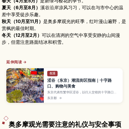
春天（4月至5月）
是新绿与樱花的季节。
夏天（6月至8月）
溪谷沿岸凉风习习，可以在与市中心的温
差中享受徒步乐趣。
秋天（10月至11月）
是奥多摩观光的旺季，红叶漫山遍野，是
赏枫的最佳时期。
冬天（12月至2月）
可以在清冽的空气中享受安静的山间漫
步，但需注意路面结冰和积雪。
延伸阅读 →
生活
涩谷（东京）潮流街区指南｜十字路
口、购物与美食
东京代表性繁华区涩谷，以行人交错的十字路口、
忠犬八公像、涩谷109及MIYASHITA PARK等地标
东京都
→
闻名。本文整理涩谷站周边的主要景点、购物中心
与美食街区，教你如何拍出夜景照片、体验年轻人
文化，并附上交通方式与初次来东京也能轻松游览
的动线建议。
奥多摩观光需要注意的礼仪与安全事项