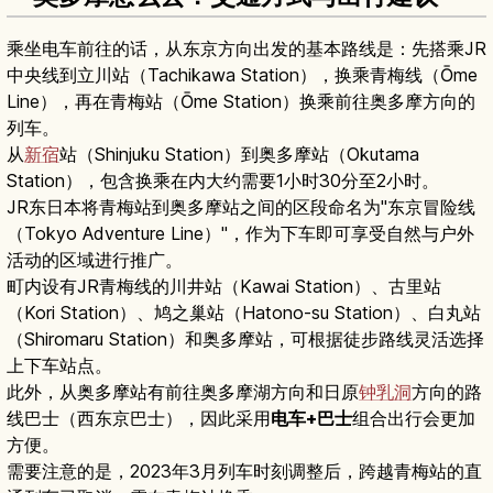
乘坐电车前往的话，从东京方向出发的基本路线是：先搭乘JR
中央线到立川站（Tachikawa Station），换乘青梅线（Ōme
Line），再在青梅站（Ōme Station）换乘前往奥多摩方向的
列车。
从
新宿
站（Shinjuku Station）到奥多摩站（Okutama
Station），包含换乘在内大约需要1小时30分至2小时。
JR东日本将青梅站到奥多摩站之间的区段命名为"东京冒险线
（Tokyo Adventure Line）"，作为下车即可享受自然与户外
活动的区域进行推广。
町内设有JR青梅线的川井站（Kawai Station）、古里站
（Kori Station）、鸠之巢站（Hatono-su Station）、白丸站
（Shiromaru Station）和奥多摩站，可根据徒步路线灵活选择
上下车站点。
此外，从奥多摩站有前往奥多摩湖方向和日原
钟乳洞
方向的路
线巴士（西东京巴士），因此采用
电车+巴士
组合出行会更加
方便。
需要注意的是，2023年3月列车时刻调整后，跨越青梅站的直