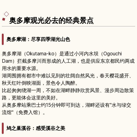
奥多摩观光必去的经典景点
奥多摩湖：尽享四季湖光山色
奥多摩湖（Okutama-ko）是通过小河内水坝（Ogouchi
Dam）拦截多摩川而形成的人工湖，也是供应东京都民约两成
用水的重要水源。
湖周围拥有都市中难以见到的壮阔自然风光，春天樱花盛开、
秋天红叶倒映湖面，景色令人陶醉。
比起匆匆绕湖一周，不如在湖畔静静欣赏风景、漫步周边散策
路，更能体会这里的美好。
从奥多摩站乘巴士约15分钟即可到达，湖畔还设有"水与绿交
流馆"（免费入馆）。
鸠之巢溪谷：感受溪谷之美