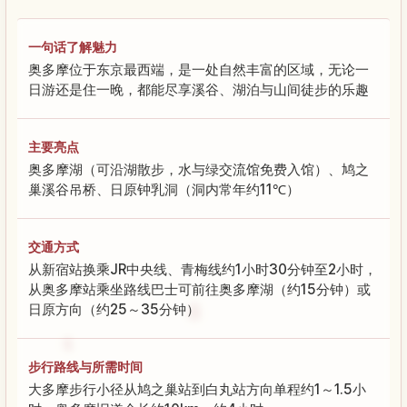
一句话了解魅力
奥多摩位于东京最西端，是一处自然丰富的区域，无论一
日游还是住一晚，都能尽享溪谷、湖泊与山间徒步的乐趣
主要亮点
奥多摩湖（可沿湖散步，水与绿交流馆免费入馆）、鸠之
巢溪谷吊桥、日原钟乳洞（洞内常年约11℃）
交通方式
从新宿站换乘JR中央线、青梅线约1小时30分钟至2小时，
从奥多摩站乘坐路线巴士可前往奥多摩湖（约15分钟）或
日原方向（约25～35分钟）
步行路线与所需时间
大多摩步行小径从鸠之巢站到白丸站方向单程约1～1.5小