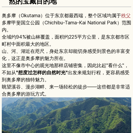
然的宝藏目的地
奥多摩（Okutama）位于东京都最西端，整个区域均属于
秩父
多摩甲斐国立公园（Chichibu-Tama-Kai National Park）范围
内。
全域约94%被山林覆盖，面积约225平方公里，是东京都市区
町村中面积最大的地区。
山、河、湖近在咫尺，身处东京却能切身感受到景色的丰富变
化，这正是奥多摩的魅力所在。
这里不像市中心的观光地那样店铺密集，因此比起"看什么"，
不如从
"想度过怎样的自然时光"
出发来规划行程，更容易感受
到奥多摩的独特魅力。
眺望溪谷、漫步湖畔、来一场轻松的徒步——这些都是非常适
合奥多摩的游玩方式。