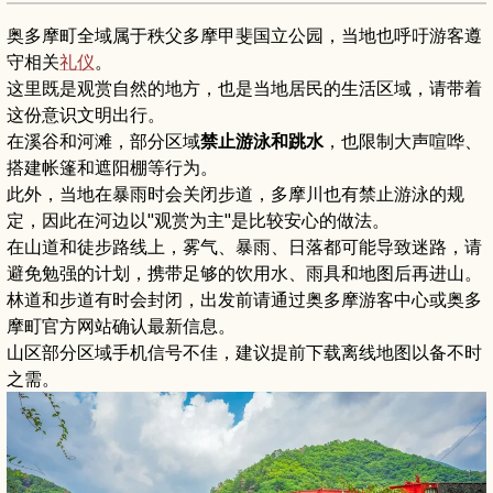
奥多摩町全域属于秩父多摩甲斐国立公园，当地也呼吁游客遵
守相关
礼仪
。
这里既是观赏自然的地方，也是当地居民的生活区域，请带着
这份意识文明出行。
在溪谷和河滩，部分区域
禁止游泳和跳水
，也限制大声喧哗、
搭建帐篷和遮阳棚等行为。
此外，当地在暴雨时会关闭步道，多摩川也有禁止游泳的规
定，因此在河边以"观赏为主"是比较安心的做法。
在山道和徒步路线上，雾气、暴雨、日落都可能导致迷路，请
避免勉强的计划，携带足够的饮用水、雨具和地图后再进山。
林道和步道有时会封闭，出发前请通过奥多摩游客中心或奥多
摩町官方网站确认最新信息。
山区部分区域手机信号不佳，建议提前下载离线地图以备不时
之需。