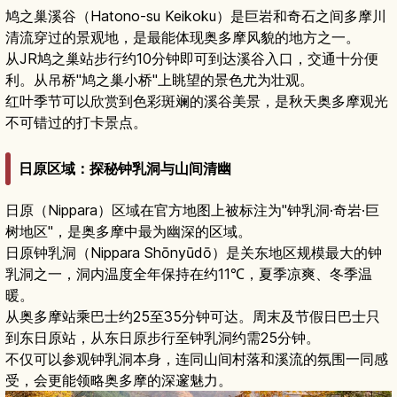
鸠之巢溪谷（Hatono-su Keikoku）是巨岩和奇石之间多摩川
清流穿过的景观地，是最能体现奥多摩风貌的地方之一。
从JR鸠之巢站步行约10分钟即可到达溪谷入口，交通十分便
利。从吊桥"鸠之巢小桥"上眺望的景色尤为壮观。
红叶季节可以欣赏到色彩斑斓的溪谷美景，是秋天奥多摩观光
不可错过的打卡景点。
日原区域：探秘钟乳洞与山间清幽
日原（Nippara）区域在官方地图上被标注为"钟乳洞·奇岩·巨
树地区"，是奥多摩中最为幽深的区域。
日原钟乳洞（Nippara Shōnyūdō）是关东地区规模最大的钟
乳洞之一，洞内温度全年保持在约11℃，夏季凉爽、冬季温
暖。
从奥多摩站乘巴士约25至35分钟可达。周末及节假日巴士只
到东日原站，从东日原步行至钟乳洞约需25分钟。
不仅可以参观钟乳洞本身，连同山间村落和溪流的氛围一同感
受，会更能领略奥多摩的深邃魅力。