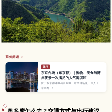
延伸阅读 →
旅行
东京台场（东京都）｜购物、美食与湾
岸夜景一次满足的人气海滨区
位于东京都港区与江东区一带的台场是一座人工
岛，集购物中心、美食、娱乐设施与东京湾夜景于
东京都
→
一身的人气海滨景点。本文将介绍彩虹大桥夜景、
DiverCity Tokyo Plaza、台场海滨公园与Aqua
City等必去景点，以及电车与百合海鸥线的交通方
式、适合亲子与情侣的游玩路线和推荐造访季节。
奥多摩怎么去？交通方式与出行建议