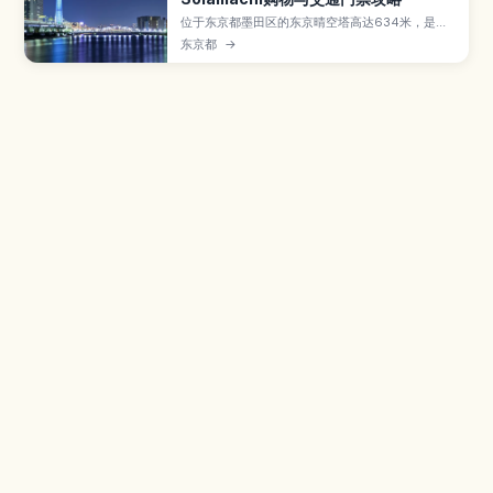
位于东京都墨田区的东京晴空塔高达634米，是东
京地标性建筑兼电波塔，也是许多游客必访景点。
东京都
→
本文将介绍两层展望台的全景视野、东京晴空街道
（Tokyo Solamachi）的购物与美食亮点、馆内
的“天空”天文馆与墨田水族馆等设施，并整理前往
方式、门票购买要点与推荐参观时段，帮助你高效
规划晴空塔半日行程。