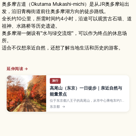
奥多摩古道（Okutama Mukashi-michi）是从JR奥多摩站出
发，沿旧青梅街道前往奥多摩湖方向的徒步路线。
全长约10公里，所需时间约4小时，沿途可以观赏古石墙、道
祖神、水路桥等历史遗迹。
奥多摩湖一侧设有"水与绿交流馆"，可以作为终点的休息场
所。
适合不仅想亲近自然，还想了解当地生活和历史的游客。
延伸阅读 →
旅行
高尾山（东京）一日徒步｜亲近自然与
能量景点
位于东京都八王子的高尾山，从市中心乘电车约1小
时即可到达，是人气一日徒步胜地。文章介绍多条
东京都
→
山路选择、缆车和吊椅、山腰寺院参拜、山顶远眺
东京与富士山、夏季啤酒花园，以及适合初次来日
本或亲子出游的最佳季节与准备要点。