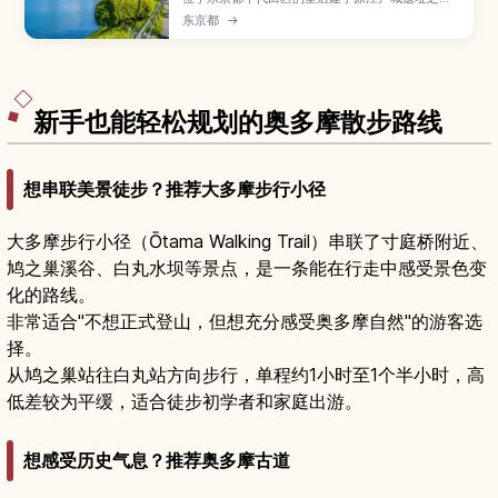
上，是日本天皇的居所，同时也是融合历史建筑与
东京都
→
广阔绿地的城市绿洲。本文介绍皇居东御苑、二重
桥、皇居外苑与热门跑步路线等主要看点，以及从
东京站步行前往的方式、开放资讯、四季景色与拍
照小技巧，适合想在繁忙东京中安排一段舒缓散步
时光的旅人。
新手也能轻松规划的奥多摩散步路线
想串联美景徒步？推荐大多摩步行小径
大多摩步行小径（Ōtama Walking Trail）串联了寸庭桥附近、
鸠之巢溪谷、白丸水坝等景点，是一条能在行走中感受景色变
化的路线。
非常适合"不想正式登山，但想充分感受奥多摩自然"的游客选
择。
从鸠之巢站往白丸站方向步行，单程约1小时至1个半小时，高
低差较为平缓，适合徒步初学者和家庭出游。
想感受历史气息？推荐奥多摩古道