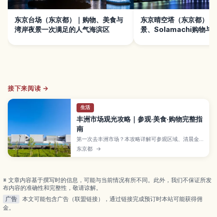
东京台场（东京都）｜购物、美食与
东京晴空塔（东京都）｜
湾岸夜景一次满足的人气海滨区
景、Solamachi购物
接下来阅读 →
生活
丰洲市场观光攻略｜参观·美食·购物完整指
南
第一次去丰洲市场？本攻略详解可参观区域、清晨金
枪鱼竞拍观览方式、人气美食与购物动线，以及不同
东京都
→
时段的游览建议和交通注意事项，助你高效玩转东京
最大海鲜市场！
※ 文章内容基于撰写时的信息，可能与当前情况有所不同。此外，我们不保证所发
布内容的准确性和完整性，敬请谅解。
广告
本文可能包含广告（联盟链接），通过链接完成预订时本站可能获得佣
金。