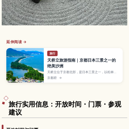
延伸阅读 →
旅行
天桥立旅游指南｜京都日本三景之一的
绝美沙洲
天桥立位于京都北部，是日本三景之一，以松林覆
盖的细长沙洲和倒映在海面的景色闻名。本文将为
京都府
→
你介绍最佳观景台、骑行路线和海鲜美食，以及从
京都出发的交通方式和推荐游览季节，帮助初次来
访的旅人轻松安排行程。
旅行实用信息：开放时间・门票・参观
建议