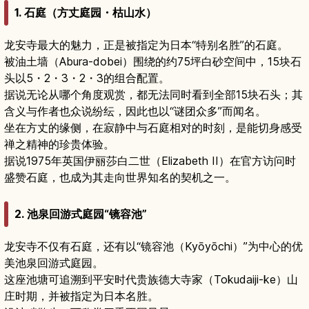
1. 石庭（方丈庭园・枯山水）
龙安寺最大的魅力，正是被指定为日本“特别名胜”的石庭。
被油土墙（Abura-dobei）围绕的约75坪白砂空间中，15块石
头以5・2・3・2・3的组合配置。
据说无论从哪个角度观赏，都无法同时看到全部15块石头；其
含义与作者也众说纷纭，因此也以“谜团众多”而闻名。
坐在方丈的缘侧，在寂静中与石庭相对的时刻，是能切身感受
禅之精神的珍贵体验。
据说1975年英国伊丽莎白二世（Elizabeth II）在官方访问时
盛赞石庭，也成为其走向世界知名的契机之一。
2. 池泉回游式庭园“镜容池”
龙安寺不仅有石庭，还有以“镜容池（Kyōyōchi）”为中心的优
美池泉回游式庭园。
这座池塘可追溯到平安时代贵族德大寺家（Tokudaiji-ke）山
庄时期，并被指定为日本名胜。