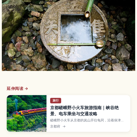
延伸阅读 →
旅行
京都嵯峨野小火车旅游指南｜峡谷绝
景、电车乘坐与交通攻略
嵯峨野小火车从京都的岚山开往龟冈，沿着保津川
峡谷缓慢前行，是欣赏春樱与秋枫的人气观光列
京都府
→
车。本文将介绍最佳乘车季节、车票购买与预约方
法、推荐路线和座位选择，以及从京都市区前往车