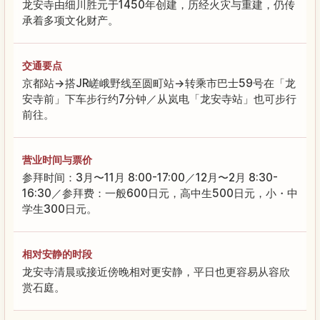
龙安寺由细川胜元于1450年创建，历经火灾与重建，仍传
承着多项文化财产。
交通要点
京都站→搭JR嵯峨野线至圆町站→转乘市巴士59号在「龙
安寺前」下车步行约7分钟／从岚电「龙安寺站」也可步行
前往。
营业时间与票价
参拜时间：3月〜11月 8:00-17:00／12月〜2月 8:30-
16:30／参拜费：一般600日元，高中生500日元，小・中
学生300日元。
相对安静的时段
龙安寺清晨或接近傍晚相对更安静，平日也更容易从容欣
赏石庭。