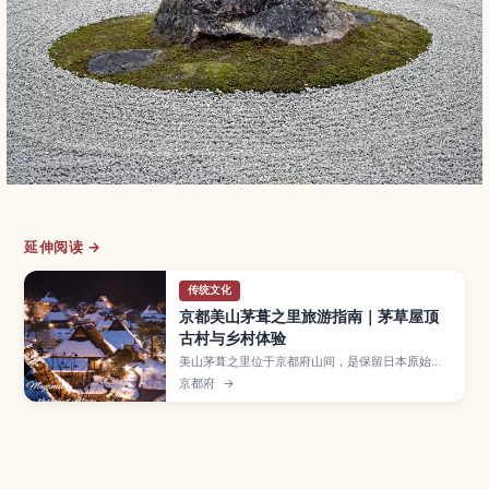
延伸阅读 →
传统文化
京都美山茅葺之里旅游指南｜茅草屋顶
古村与乡村体验
美山茅葺之里位于京都府山间，是保留日本原始乡
村风貌的茅草屋顶聚落。本文将介绍村庄的历史与
京都府
→
四季景色、茅草屋修复与农事体验、使用在地食材
的乡土料理，以及从京都市区前往的交通方式，推
荐给想远离城市、体验日本乡间慢生活的旅人。