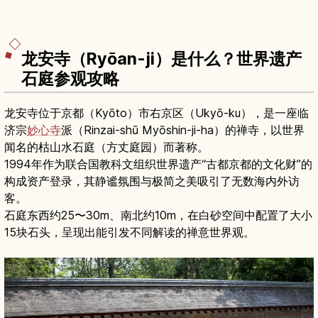
龙安寺（Ryōan-ji）是什么？世界遗产
石庭参观攻略
龙安寺位于京都（Kyōto）市右京区（Ukyō-ku），是一座临
济宗
妙心寺
派（Rinzai-shū Myōshin-ji-ha）的禅寺，以世界
闻名的枯山水石庭（方丈庭园）而著称。
1994年作为联合国教科文组织世界遗产“古都京都的文化财”的
构成资产登录，其静谧氛围与极简之美吸引了无数海内外访
客。
石庭东西约25〜30m、南北约10m，在白砂空间中配置了大小
15块石头，呈现出能引发不同解读的禅意世界观。