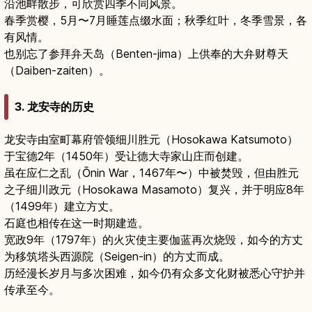
沿池畔散步，可欣赏四季不同风景。
春季赏樱，5月〜7月睡莲点缀水面；秋季红叶，冬季雪景，各
有风情。
也别忘了参拜弁天岛（Benten-jima）上供奉的大弁财尊天
（Daiben-zaiten）。
3. 龙安寺的历史
龙安寺由室町幕府管领细川胜元（Hosokawa Katsumoto）
于宝德2年（1450年）受让德大寺家山庄而创建。
虽在应仁之乱（Ōnin War，1467年〜）中被焚毁，但由胜元
之子细川政元（Hosokawa Masamoto）复兴，并于明应8年
（1499年）建立方丈。
石庭也相传在这一时期建造。
宽政9年（1797年）的火灾使主要伽蓝再次烧毁，如今的方丈
为移筑塔头西源院（Seigen-in）的方丈而成。
历经漫长岁月与多次困难，如今仍有众多文化财被悉心守护并
传承至今。