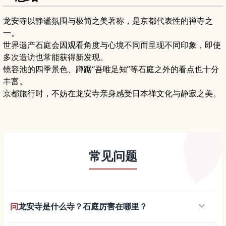
龙安寺以静谧氛围与极简之美著称，是京都代表性的禅寺之
一。
世界遗产石庭会因观看角度与心境不同而呈现不同印象，即使
多次造访也常能获得新发现。
镜容池的四季景色、蹲踞“吾唯足知”等石庭之外的看点也十分
丰富。
京都旅行时，不妨在龙安寺亲身感受日本禅文化与静寂之美。
常见问题
keyboard_arrow_down
问
龙安寺是什么寺？石庭厉害在哪里？