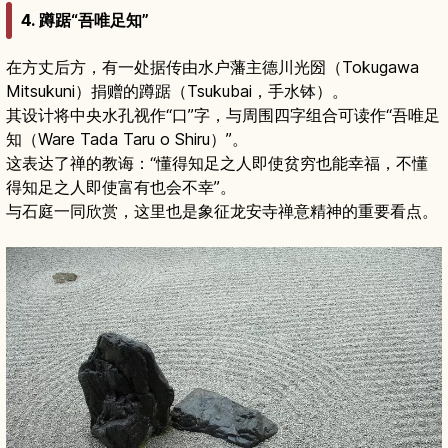
4. 蹲踞“吾唯足知”
在方丈后方，有一处据传由水户藩主德川光圀（Tokugawa
Mitsukuni）捐赠的蹲踞（Tsukubai，手水钵）。
其设计将中央水孔视作“口”字，与周围四字组合可读作“吾唯足
知（Ware Tada Taru o Shiru）”。
这表达了禅的教诲：“懂得知足之人即使贫穷也能幸福，不懂
得知足之人即使富有也会不幸”。
与石庭一同欣赏，这里也是象征龙安寺禅意精神的重要看点。