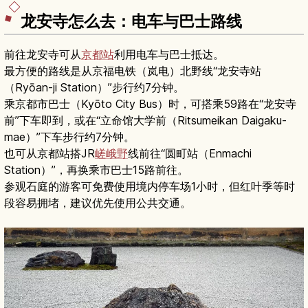
龙安寺怎么去：电车与巴士路线
前往龙安寺可从
京都站
利用电车与巴士抵达。
最方便的路线是从京福电铁（岚电）北野线“龙安寺站
（Ryōan-ji Station）”步行约7分钟。
乘京都市巴士（Kyōto City Bus）时，可搭乘59路在“龙安寺
前”下车即到，或在“立命馆大学前（Ritsumeikan Daigaku-
mae）”下车步行约7分钟。
也可从京都站搭JR
嵯峨野
线前往“圆町站（Enmachi
Station）”，再换乘市巴士15路前往。
参观石庭的游客可免费使用境内停车场1小时，但红叶季等时
段容易拥堵，建议优先使用公共交通。