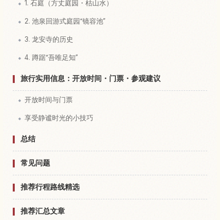
1. 石庭（方丈庭园・枯山水）
2. 池泉回游式庭园“镜容池”
3. 龙安寺的历史
4. 蹲踞“吾唯足知”
旅行实用信息：开放时间・门票・参观建议
开放时间与门票
享受静谧时光的小技巧
总结
常见问题
推荐行程路线精选
推荐汇总文章