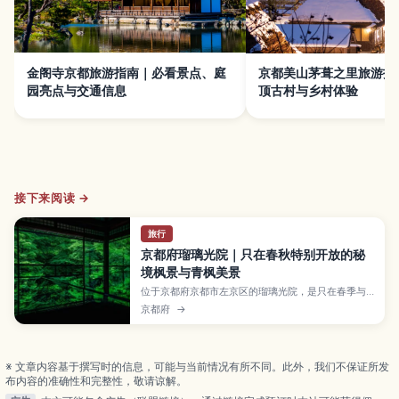
金阁寺京都旅游指南｜必看景点、庭
京都美山茅葺之里旅游指
园亮点与交通信息
顶古村与乡村体验
接下来阅读 →
旅行
京都府瑠璃光院｜只在春秋特别开放的秘
境枫景与青枫美景
位于京都府京都市左京区的瑠璃光院，是只在春季与
秋季特別开放的隐密赏景名所，以满室映照的青枫与
京都府
→
红叶美景而广受欢迎。本文介绍庭园与书院眺望的亮
点、从京都站搭电车前往的交通方式、开放期间与预
约资讯的确认要点，以及想避开人潮、悠闲欣赏四季
风景时的实用小贴士。
※ 文章内容基于撰写时的信息，可能与当前情况有所不同。此外，我们不保证所发
布内容的准确性和完整性，敬请谅解。