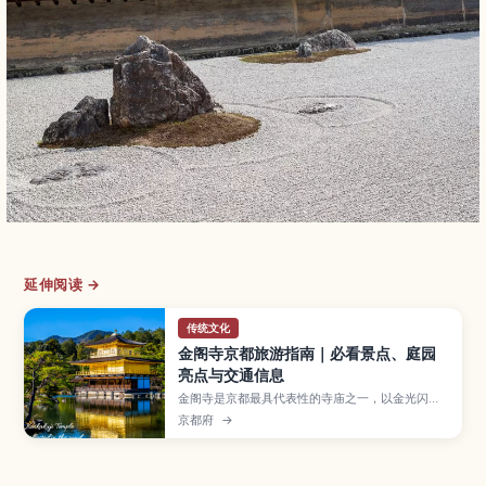
延伸阅读 →
传统文化
金阁寺京都旅游指南｜必看景点、庭园
亮点与交通信息
金阁寺是京都最具代表性的寺庙之一，以金光闪耀
的三层楼阁和倒映在池水中的景色闻名。本文将为
京都府
→
你介绍金阁寺的必看亮点、四季庭园风景、参观小
贴士、开放时间与交通方式，以及适合初次来日本
或喜爱美景旅人的周边景点。