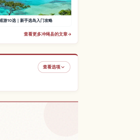
巡游10选｜新手选岛入门攻略
查看更多冲绳县的文章
→
查看选项
ラス村的体验
↗