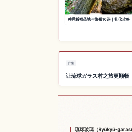
冲绳祈福圣地与御岳10选｜礼仪攻略
广告
让琉球ガラス村之旅更顺畅
查找琉球ガラス
琉球玻璃（Ryūkyū-ga