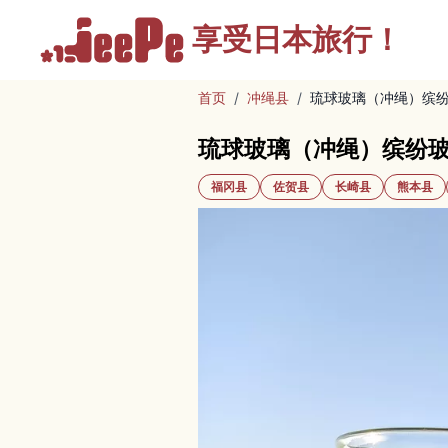
享受
日本旅行！
首页
/
冲绳县
/
琉球玻璃（冲绳）缤
琉球玻璃（冲绳）缤纷
福冈县
佐贺县
长崎县
熊本县