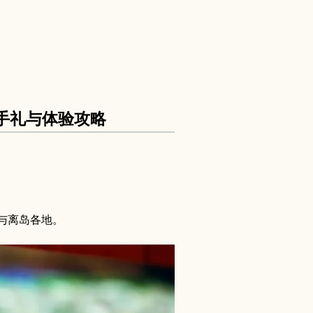
买伴手礼与体验攻略
与离岛各地。