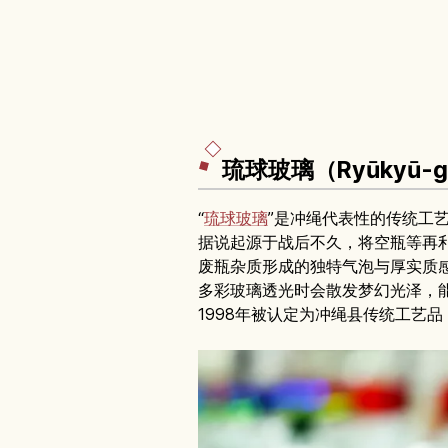
琉球玻璃（Ryūkyū-
“
琉球玻璃
”是冲绳代表性的传统工
据说起源于战后不久，将空瓶等再
废瓶杂质形成的独特气泡与厚实质
多彩玻璃透光时会散发梦幻光泽，
1998年被认定为冲绳县传统工艺