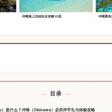
冲绳海上活动玩水攻略10选
冲绳离岛
村附近的酒店
查找琉球ガ
↗
目录
rasu）是什么？冲绳（Okinawa）必买伴手礼与体验攻略