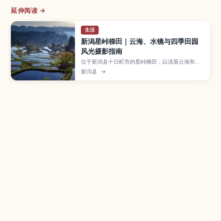
延伸阅读 →
生活
新潟星峠梯田｜云海、水镜与四季田园
风光摄影指南
位于新潟县十日町市的星峠梯田，以清晨云海和映
照天空的“水镜”景色闻名，是日本代表性的田园绝
新泻县
→
景。本文将介绍最佳拍摄季节和时间、主要观景点
和停车信息、从东京出发的交通方式，以及走入乡
村时需要注意的礼仪和周边顺游景点，适合热爱自
然和摄影的旅行者规划一日或短途小旅行。