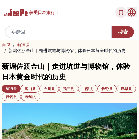
享受
日本旅行！
首页
/
新泻县
/
新潟佐渡金山｜走进坑道与博物馆，体验日本黄金时代的历史
新潟佐渡金山｜走进坑道与博物馆，体验
日本黄金时代的历史
新泻县
富山县
石川县
福井县
山梨县
长野县
岐阜县
静冈县
爱知县