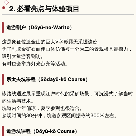
2. 必看亮点与体验项目
道游割户（Dōyū-no-Warito）
这是象征佐渡金山的巨大V字形露天采掘遗迹。
为了削取金矿石而使山体仿佛被一分为二的景观极具震撼力，
吸引大量游客到访。
有时也会举办灯光点亮等活动。
宗太夫坑课程（Sōdayū-kō Course）
该路线通过展示重现江户时代的采矿场景，可沉浸式了解当时
的生活与技术。
坑道内全年偏凉，夏季参观也很适合。
参观时间约30分钟，坑道参观区间据称约300米左右。
道游坑课程（Dōyū-kō Course）