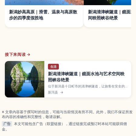
新潟妙高高原｜滑雪、温泉与高原散
新潟清津峡隧道｜鏡面水
步的四季度假胜地
间映照峡谷绝景
接下来阅读 →
生活
新潟清津峡隧道｜鏡面水池与艺术空间映
照峡谷绝景
位于新潟县十日町市的清津峡隧道，让旅客在安全的
步道与艺术装置中欣赏日本三大峡谷之一——清津峡
新泻县
→
的壮丽景观。本文将介绍各观景区与步行时间、春夏
绿意与秋枫、冬雪等不同季节风貌，停车与巴士交通
方式、附近景点与拍照小技巧，适合想拍出梦幻水镜
照片的旅人。
※ 文章内容基于撰写时的信息，可能与当前情况有所不同。此外，我们不保证所发
布内容的准确性和完整性，敬请谅解。
广告
本文可能包含广告（联盟链接），通过链接完成预订时本站可能获得佣
金。