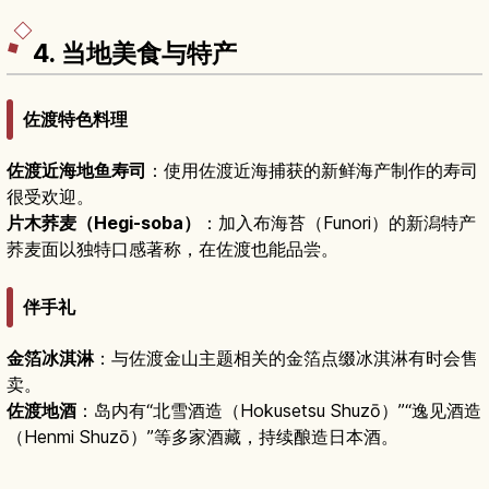
安排一趟结合森林与乡间风景的小旅行。
4. 当地美食与特产
佐渡特色料理
佐渡近海地鱼寿司
：使用佐渡近海捕获的新鲜海产制作的寿司
很受欢迎。
片木荞麦（Hegi-soba）
：加入布海苔（Funori）的新潟特产
荞麦面以独特口感著称，在佐渡也能品尝。
伴手礼
金箔冰淇淋
：与佐渡金山主题相关的金箔点缀冰淇淋有时会售
卖。
佐渡地酒
：岛内有“北雪酒造（Hokusetsu Shuzō）”“逸见酒造
（Henmi Shuzō）”等多家酒藏，持续酿造日本酒。