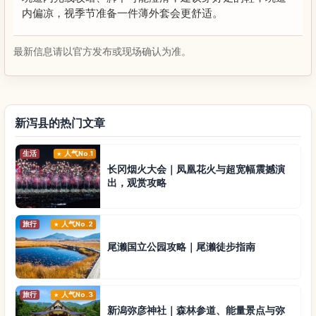
内偏凉，视季节准备一件薄外套会更舒适。
最新信息请以官方发布或现场确认为准。
新泻县的热门文章
生活
人气No.1
长冈烟火大会｜凤凰花火与超宽幅震撼演
出，观赏攻略
旅行
人气No.2
尾濑国立公园攻略｜尾濑徒步指南
旅行
人气No.3
新潟弥彦神社｜森林参道、能量景点与弥