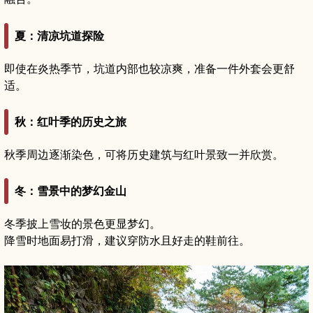
夏：清凉坑道探险
即使在炎热季节，坑道内部也较凉爽，准备一件外套会更舒
适。
秋：红叶季的历史之旅
秋季周边逐渐染色，可将历史建筑与红叶景致一并欣赏。
冬：雪景中的梦幻金山
冬季披上雪妆的景色更显梦幻。
降雪时地面易打滑，建议穿防水且好走的鞋前往。