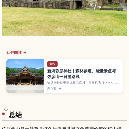
延伸阅读 →
旅行
新潟弥彦神社｜森林参道、能量景点与
弥彦山一日游路线
弥彦神社位于新潟县弥彦村，是被称为“おやひこさ
ま”的越后一之宫，拥有杉树林荫参道和庄严的社
新泻县
→
殿，被视为祈求胜运与平安的能量景点。本文介绍
本殿和境内主要建筑、御朱印和御守类型、乘坐缆
车登上弥彦山眺望日本海的方法，以及温泉街散
步、四季花景和交通信息，很适合安排成新潟近郊
的一日或半日小旅行。
总结
佐渡金山是一处兼具悠久历史与世界文化遗产价值的矿山遗