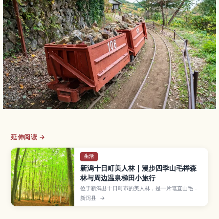
延伸阅读 →
生活
新潟十日町美人林｜漫步四季山毛榉森
林与周边温泉梯田小旅行
位于新潟县十日町市的美人林，是一片笔直山毛榉
树构成的疗愈森林，新绿、红叶与雪景呈现截然不
新泻县
→
同的氛围。本文将介绍适合散步与拍照的路线、清
晨薄雾与冬雪时的观赏重点、邻近的松之山温泉与
梯田景观，以及停车场与自驾路线规划，让你轻松