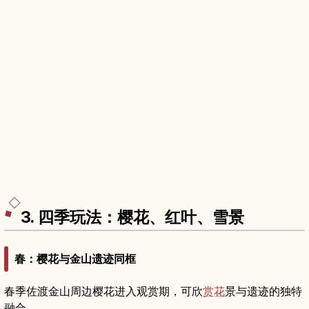
3. 四季玩法：樱花、红叶、雪景
春：樱花与金山遗迹同框
春季佐渡金山周边樱花进入观赏期，可欣
赏花
景与遗迹的独特
融合。