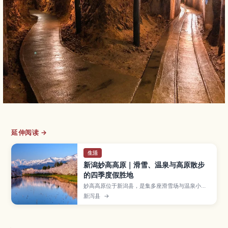
延伸阅读 →
生活
新潟妙高高原｜滑雪、温泉与高原散步
的四季度假胜地
妙高高原位于新潟县，是集多座滑雪场与温泉小镇
于一体的山岳度假区，冬季可享受粉雪滑雪，夏季
新泻县
→
适合高原健行与瀑布散步。本文将介绍主要滑雪场
与温泉街特色、赏枫景点与雪季亮点、适合亲子与
初学者的玩法建议，以及从东京出发的交通方式与
住宿选择要点。