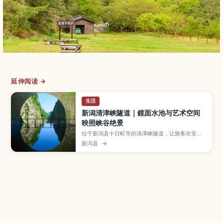
延伸阅读 →
生活
新潟清津峡隧道｜鏡面水池与艺术空间
映照峡谷绝景
位于新潟县十日町市的清津峡隧道，让旅客在安全
的步道与艺术装置中欣赏日本三大峡谷之一——清
新泻县
→
津峡的壮丽景观。本文将介绍各观景区与步行时
间、春夏绿意与秋枫、冬雪等不同季节风貌，停车
与巴士交通方式、附近景点与拍照小技巧，适合想
拍出梦幻水镜照片的旅人。