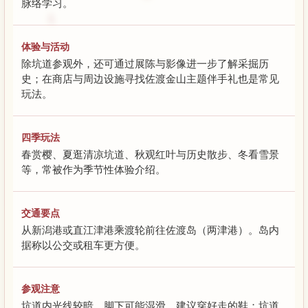
脉络学习。
体验与活动
除坑道参观外，还可通过展陈与影像进一步了解采掘历
史；在商店与周边设施寻找佐渡金山主题伴手礼也是常见
玩法。
四季玩法
春赏樱、夏逛清凉坑道、秋观红叶与历史散步、冬看雪景
等，常被作为季节性体验介绍。
交通要点
从新潟港或直江津港乘渡轮前往佐渡岛（两津港）。岛内
据称以公交或租车更方便。
参观注意
坑道内光线较暗、脚下可能湿滑，建议穿好走的鞋；坑道