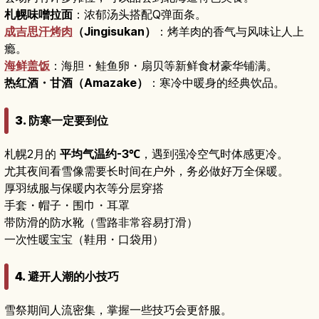
札幌味噌拉面
：浓郁汤头搭配Q弹面条。
成吉思汗烤肉
（Jingisukan）
：烤羊肉的香气与风味让人上
瘾。
海鲜盖饭
：海胆・鲑鱼卵・扇贝等新鲜食材豪华铺满。
热红酒・甘酒（Amazake）
：寒冷中暖身的经典饮品。
3. 防寒一定要到位
札幌2月的
平均气温约-3℃
，遇到强冷空气时体感更冷。
尤其夜间看雪像需要长时间在户外，务必做好万全保暖。
厚羽绒服与保暖内衣等分层穿搭
手套・帽子・围巾・耳罩
带防滑的防水靴（雪路非常容易打滑）
一次性暖宝宝（鞋用・口袋用）
4. 避开人潮的小技巧
雪祭期间人流密集，掌握一些技巧会更舒服。