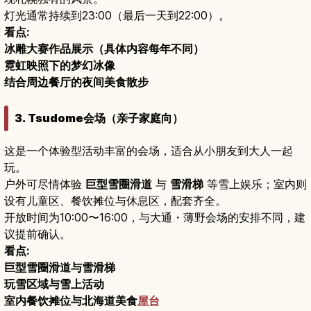
灯光通常持续到23:00（最后一天到22:00）。
看点:
冰雕大赛作品展示（具体内容每年不同）
霓虹映照下的梦幻冰像
结合周边餐厅的夜间美食散步
3. Tsudome会场（亲子家庭向）
这是一个体验型活动丰富的会场，适合从小朋友到大人一起
玩。
户外可尽情体验
巨型雪圈滑道
与
雪滑梯
等雪上娱乐；室内则
设有儿童区、餐饮摊位与休息区，配套齐全。
开放时间为10:00〜16:00，与大通・薄野会场的安排不同，建
议提前确认。
看点:
巨型雪圈滑道与雪滑梯
玩雪区域与雪上活动
室内餐饮摊位与北海道美食
屋台