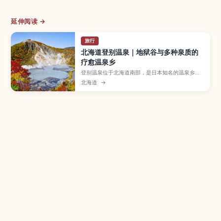
延伸阅读 →
旅行
北海道登别温泉｜地狱谷与多种泉质的
疗愈温泉乡
登别温泉位于北海道南部，是日本知名的温泉乡之
一，温泉水来自被称为“地狱谷”的火山地形。文章
北海道
→
介绍多达9种不同泉质及其功效、温泉街住宿与日归
泡汤方式、地狱谷散步与温泉蛋体验、熊牧场和水
族馆等周边景点，以及从札幌和新千岁机场前往的
交通选择。