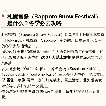
札幌雪祭（Sapporo Snow Festival）
是什么？冬季必去攻略
札幌雪祭（Sapporo Snow Festival）是每年2月上旬在北海道
（Hokkaidō）札幌市（Sapporo）举办的、日本最具代表性
的冬季大型活动之一。
据说起源于1950年当地中学生在大通公园制作了6座雪像，如
今已发展为吸引海内外
200万人以上游客
的世界级冰雪与冰
雕祭典。
以大通会场（Ōdōri Kaijō）、薄野会场（Susukino Kaijō）、
Tsudome会场（Tsudome Kaijō）三大会场为中心，能欣赏巨
型
雪像・冰像
展示、夜间灯光演出、雪上活动、北海道美食
摊位等，多种玩法一次满足。
作为浓缩札幌冬季魅力的代表性盛事，每年都深受旅行者喜
爱。