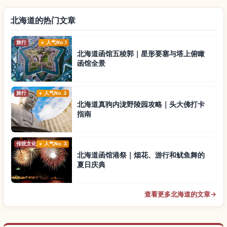
北海道的热门文章
旅行
人气No.1
北海道函馆五稜郭｜星形要塞与塔上俯瞰
函馆全景
旅行
人气No.2
北海道真驹内泷野陵园攻略｜头大佛打卡
指南
传统文化
人气No.3
北海道函馆港祭｜烟花、游行和鱿鱼舞的
夏日庆典
查看更多北海道的文章
→