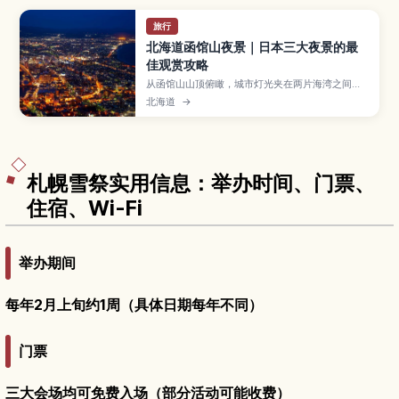
旅行
北海道函馆山夜景｜日本三大夜景的最
佳观赏攻略
从函馆山山顶俯瞰，城市灯光夹在两片海湾之间，
构成日本三大夜景之一的经典画面。本文介绍如何
北海道
→
搭乘缆车、巴士或自驾前往山顶展望台，日落与“魔
幻时刻”的最佳观赏时间、不同季节夜景的差异、拍
照小技巧，以及元町区、红砖仓库等周边景点的游
览建议。
札幌雪祭实用信息：举办时间、门票、
住宿、Wi-Fi
举办期间
每年2月上旬约1周（具体日期每年不同）
门票
三大会场均可免费入场（部分活动可能收费）