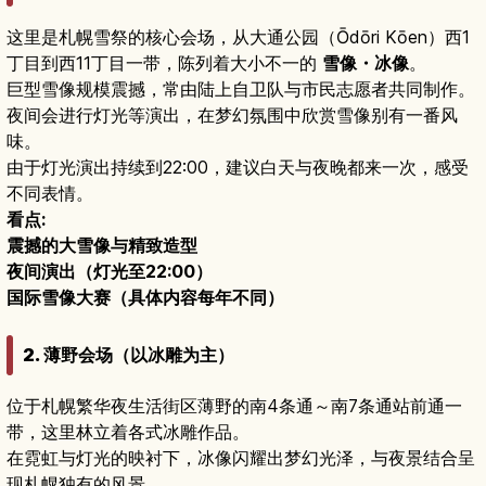
这里是札幌雪祭的核心会场，从大通公园（Ōdōri Kōen）西1
丁目到西11丁目一带，陈列着大小不一的
雪像・冰像
。
巨型雪像规模震撼，常由陆上自卫队与市民志愿者共同制作。
夜间会进行灯光等演出，在梦幻氛围中欣赏雪像别有一番风
味。
由于灯光演出持续到22:00，建议白天与夜晚都来一次，感受
不同表情。
看点:
震撼的大雪像与精致造型
夜间演出（灯光至22:00）
国际雪像大赛（具体内容每年不同）
2. 薄野会场（以冰雕为主）
位于札幌繁华夜生活街区薄野的南4条通～南7条通站前通一
带，这里林立着各式冰雕作品。
在霓虹与灯光的映衬下，冰像闪耀出梦幻光泽，与夜景结合呈
现札幌独有的风景。