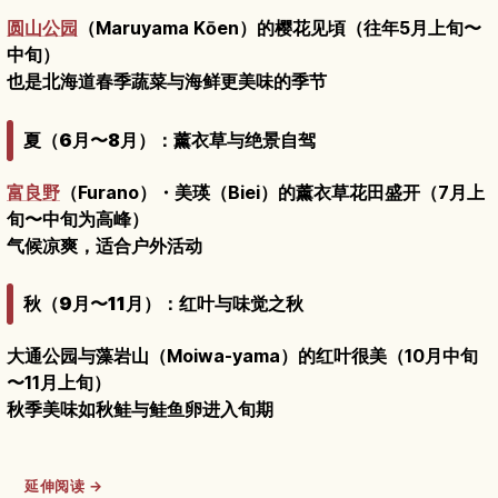
圆山公园
（Maruyama Kōen）的樱花见頃（往年5月上旬〜
中旬）
也是北海道春季蔬菜与海鲜更美味的季节
夏（6月〜8月）：薰衣草与绝景自驾
富良野
（Furano）・美瑛（Biei）的薰衣草花田盛开（7月上
旬〜中旬为高峰）
气候凉爽，适合户外活动
秋（9月〜11月）：红叶与味觉之秋
大通公园与藻岩山（Moiwa-yama）的红叶很美（10月中旬
〜11月上旬）
秋季美味如秋鲑与鲑鱼卵进入旬期
延伸阅读 →