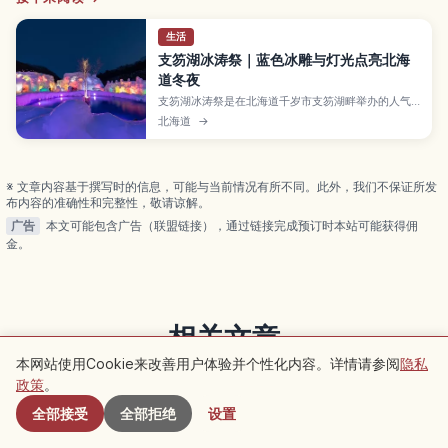
生活
支笏湖冰涛祭｜蓝色冰雕与灯光点亮北海
道冬夜
支笏湖冰涛祭是在北海道千岁市支笏湖畔举办的人气
冬季活动。祭典以用湖水打造的湛蓝冰雕为特色，白
北海道
→
天可以欣赏透明的“支笏湖蓝”，夜晚有绚丽灯光点
缀，还能体验冰洞、滑梯、周末烟花和湖畔温泉。文
章同时整理了从新千岁机场和札幌出发的交通方式、
保暖穿着要点及周边景点，适合安排一日或过夜行
※ 文章内容基于撰写时的信息，可能与当前情况有所不同。此外，我们不保证所发
程。
布内容的准确性和完整性，敬请谅解。
广告
本文可能包含广告（联盟链接），通过链接完成预订时本站可能获得佣
金。
相关文章
本网站使用Cookie来改善用户体验并个性化内容。详情请参阅
隐私
附近景点
查看同类别的更多文章
政策
。
全部接受
全部拒绝
设置
大阪府
全地区