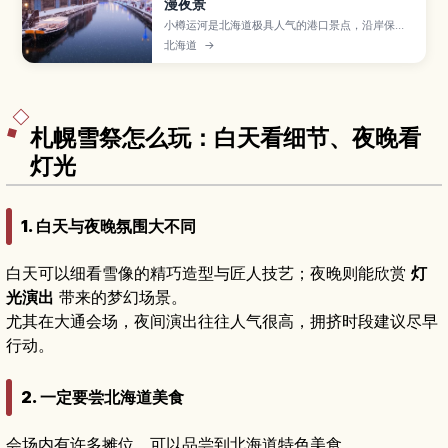
漫夜景
小樽运河是北海道极具人气的港口景点，沿岸保留
着石造仓库和复古煤气灯，白天适合散步拍照，夜
北海道
→
晚灯光倒映在水面格外浪漫。文章介绍运河的历
史、必看的景色、游船体验、周边玻璃工艺与寿司
美食，以及从札幌搭电车前往的小贴士。
札幌雪祭怎么玩：白天看细节、夜晚看
灯光
1. 白天与夜晚氛围大不同
白天可以细看雪像的精巧造型与匠人技艺；夜晚则能欣赏
灯
光演出
带来的梦幻场景。
尤其在大通会场，夜间演出往往人气很高，拥挤时段建议尽早
行动。
2. 一定要尝北海道美食
会场内有许多摊位，可以品尝到北海道特色美食。