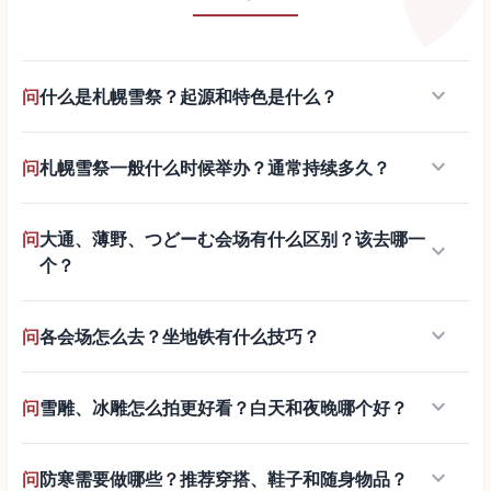
keyboard_arrow_down
问
什么是札幌雪祭？起源和特色是什么？
keyboard_arrow_down
问
札幌雪祭一般什么时候举办？通常持续多久？
问
大通、薄野、つどーむ会场有什么区别？该去哪一
keyboard_arrow_down
个？
keyboard_arrow_down
问
各会场怎么去？坐地铁有什么技巧？
keyboard_arrow_down
问
雪雕、冰雕怎么拍更好看？白天和夜晚哪个好？
keyboard_arrow_down
问
防寒需要做哪些？推荐穿搭、鞋子和随身物品？