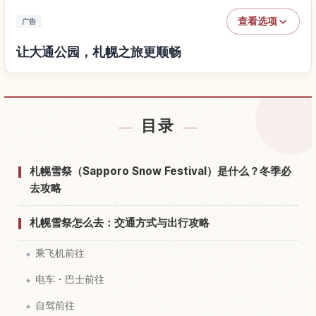
查看选项
广告
让大通公园，札幌之旅更顺畅
查找大通公园，札幌附近的酒店
↗
目录
查找大通公园，札幌的体验
↗
札幌雪祭（Sapporo Snow Festival）是什么？冬季必
去攻略
札幌雪祭怎么去：交通方式与出行攻略
乘飞机前往
电车・巴士前往
自驾前往