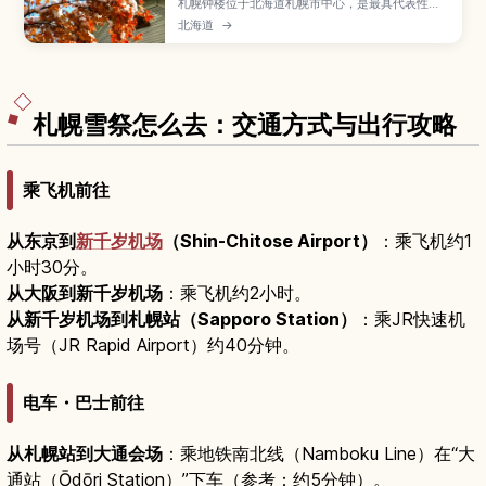
札幌钟楼位于北海道札幌市中心，是最具代表性的
历史建筑之一。文章介绍钟楼作为札幌农学校演武
北海道
→
场的由来、木结构建筑的看点、展览内容、开放时
间与门票，以及从札幌站步行前往的路线和可顺道
游览的周边景点。
札幌雪祭怎么去：交通方式与出行攻略
乘飞机前往
从东京到
新千岁机场
（Shin-Chitose Airport）
：乘飞机约1
小时30分。
从大阪到新千岁机场
：乘飞机约2小时。
从新千岁机场到札幌站（Sapporo Station）
：乘JR快速机
场号（JR Rapid Airport）约40分钟。
电车・巴士前往
从札幌站到大通会场
：乘地铁南北线（Namboku Line）在“大
通站（Ōdōri Station）”下车（参考：约5分钟）。