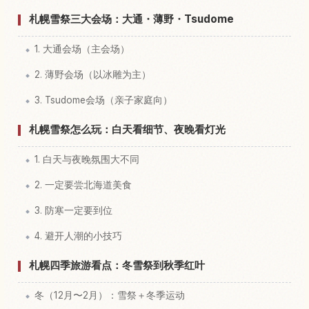
札幌雪祭三大会场：大通・薄野・Tsudome
1. 大通会场（主会场）
2. 薄野会场（以冰雕为主）
3. Tsudome会场（亲子家庭向）
札幌雪祭怎么玩：白天看细节、夜晚看灯光
1. 白天与夜晚氛围大不同
2. 一定要尝北海道美食
3. 防寒一定要到位
4. 避开人潮的小技巧
札幌四季旅游看点：冬雪祭到秋季红叶
冬（12月〜2月）：雪祭＋冬季运动