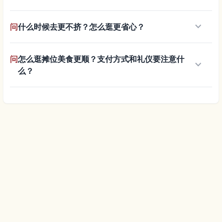
keyboard_arrow_down
问
什么时候去更不挤？怎么逛更省心？
问
怎么逛摊位美食更顺？支付方式和礼仪要注意什
keyboard_arrow_down
么？