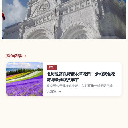
延伸阅读 →
旅行
北海道富良野薰衣草花田｜梦幻紫色花
海与最佳观赏季节
富良野位于北海道中部，每到夏季一望无际的薰衣
草花田会染成梦幻的紫色海洋。本文介绍花期时
北海道
→
间、最佳观景地点、与罂粟、向日葵等花卉交织而
成的彩色花田，以及从札幌等地前往的交通方式和
适合一日游、摄影爱好者的行程建议。