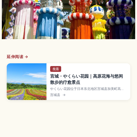
延伸阅读 →
生活
宫城・やくらい花园｜高原花海与悠闲
散步的疗愈景点
やくらい花园位于日本东北地区宫城县加美町高原
地带，是一座以郁金香、薰衣草、玫瑰等四季花卉
宫城县
→
和欧式庭园闻名的休闲公园。文章介绍园内必看的
花田与拍照景点、适合慢步的散步路线、咖啡厅与
简餐情报，以及最佳赏花季节与交通方式，让第一
次造访东北乡间的旅人也能轻松安排一日小旅行。