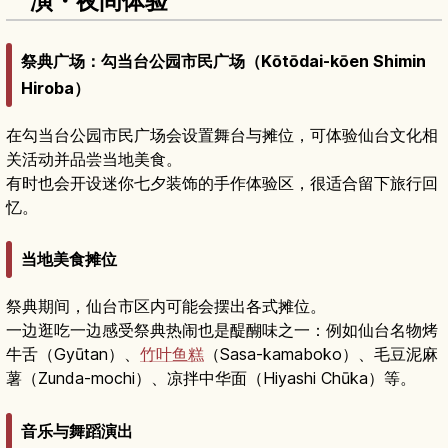
演・夜间体验
祭典广场：勾当台公园市民广场（Kōtōdai-kōen Shimin
Hiroba）
在勾当台公园市民广场会设置舞台与摊位，可体验仙台文化相
关活动并品尝当地美食。
有时也会开设迷你七夕装饰的手作体验区，很适合留下旅行回
忆。
当地美食摊位
祭典期间，仙台市区内可能会摆出各式摊位。
一边逛吃一边感受祭典热闹也是醍醐味之一：例如仙台名物烤
牛舌（Gyūtan）、
竹叶鱼糕
（Sasa-kamaboko）、毛豆泥麻
薯（Zunda-mochi）、凉拌中华面（Hiyashi Chūka）等。
音乐与舞蹈演出