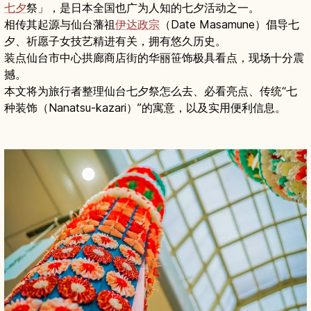
七夕
祭」，是日本全国也广为人知的七夕活动之一。
相传其起源与仙台藩祖
伊达政宗
（Date Masamune）倡导七
夕、祈愿子女技艺精进有关，拥有悠久历史。
装点仙台市中心拱廊商店街的华丽笹饰极具看点，现场十分震
撼。
本文将为旅行者整理仙台七夕祭怎么去、必看亮点、传统“七
种装饰（Nanatsu-kazari）”的寓意，以及实用便利信息。