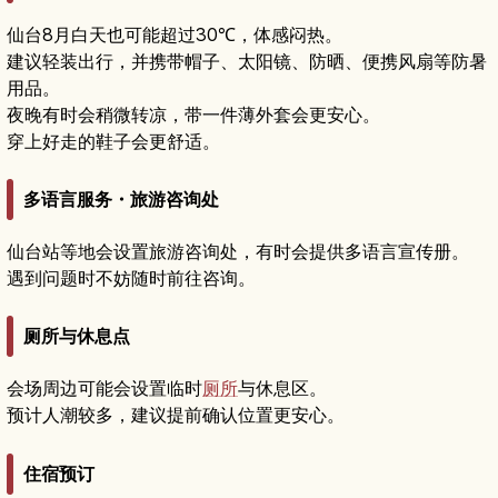
仙台8月白天也可能超过30℃，体感闷热。
建议轻装出行，并携带帽子、太阳镜、防晒、便携风扇等防暑
用品。
夜晚有时会稍微转凉，带一件薄外套会更安心。
穿上好走的鞋子会更舒适。
多语言服务・旅游咨询处
仙台站等地会设置旅游咨询处，有时会提供多语言宣传册。
遇到问题时不妨随时前往咨询。
厕所与休息点
会场周边可能会设置临时
厕所
与休息区。
预计人潮较多，建议提前确认位置更安心。
住宿预订