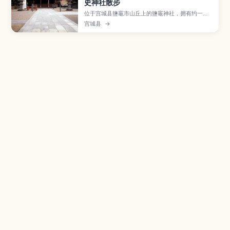
史神社散步
位于宫城县鹽竈市山丘上的鹽竈神社，拥有约一千
年以上历史，被当地人视为守护海上安全与商业繁
宫城县
→
荣的重要神社，还能眺望港口与松岛湾景色。本文
介绍境内的石阶与本殿、春季樱花与祭典等亮点，
从仙台出发的交通方式，以及附近海鲜市场和散步
路线，适合想结合神社参拜与港町漫游的旅人。