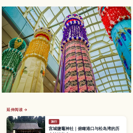
延伸阅读 →
旅行
宫城鹽竈神社｜俯瞰港口与松岛湾的历