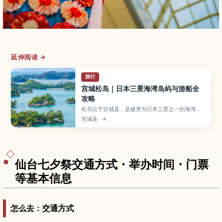
延伸阅读 →
旅行
宫城松岛｜日本三景海湾岛屿与游船全
攻略
松岛位于宫城县，是被誉为日本三景之一的海湾景
胜地，260多座松树小岛点缀在海面上。文章介绍
宫城县
→
观景船路线、瑞严寺与五大堂等必去景点、春樱秋
枫等四季风光，以及从仙台出发的交通方式、住宿
与海鲜美食，为首次东北旅行提供实用参考。
仙台七夕祭交通方式・举办时间・门票
等基本信息
怎么去：交通方式