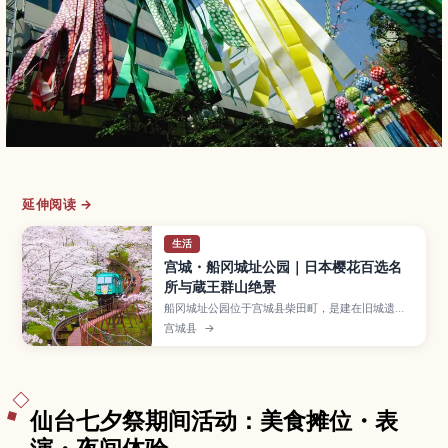
延伸阅读 →
生活
宫城・船冈城址公园｜日本樱花百选名
所与蔵王群山绝景
船冈城址公园位于宫城县柴田町，是建在旧城遗址
上的山丘公园，以约1,000株染井吉野樱花和眺望
宫城县
→
蔵王连峰、白石川的绝景而闻名，并被选入“日本樱
花名所100选”。本文介绍园内必看的赏樱景点与缆
车（slope car）眺望、一同造访白石川堤防的“一
目千本樱”、春季“柴田樱花祭”，以及秋季红叶与冬
季雪景、交通方式和推荐造访时节。
仙台七夕祭期间活动：美食摊位・表