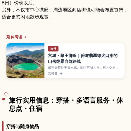
8日）傍晚以后。
另外，不仅市中心拱廊，周边地区商店街也可能会布置笹饰，
适合更悠闲地散步观赏。
延伸阅读 →
旅行
宫城・藏王御釜｜俯瞰翡翠绿火口湖的
山岳绝景自驾路线
藏王御釜位于日本东北地区宫城县与山形县交界，
是藏王连峰象征性的火口湖，以翡翠绿色湖水与粗
宫城县
→
犷山壁形成的强烈对比而闻名。文章介绍利用藏王
回声线与藏王高原收费道路前往观景台的方式、适
合轻松健行的步道、欣赏新绿、红叶与残雪的最佳
季节，以及道路开放时间、保暖要点、交通方式与
周边温泉资讯，帮助你规划一趟难忘的山岳自驾之
旅。
旅行实用信息：穿搭・多语言服务・休
息点・住宿
穿搭与随身物品