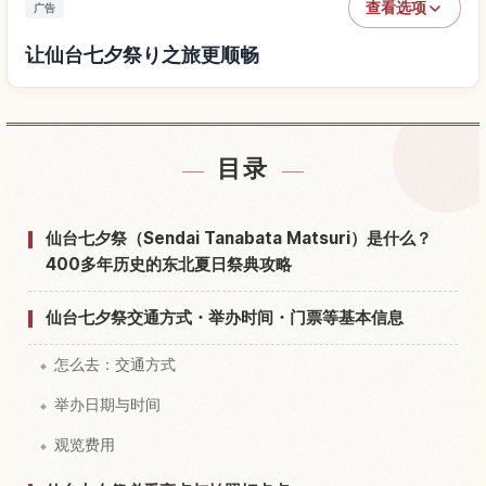
查看选项
广告
让仙台七夕祭り之旅更顺畅
查找仙台七夕祭り附近的酒店
↗
目录
查找仙台七夕祭り的体验
↗
仙台七夕祭（Sendai Tanabata Matsuri）是什么？
400多年历史的东北夏日祭典攻略
仙台七夕祭交通方式・举办时间・门票等基本信息
怎么去：交通方式
举办日期与时间
观览费用