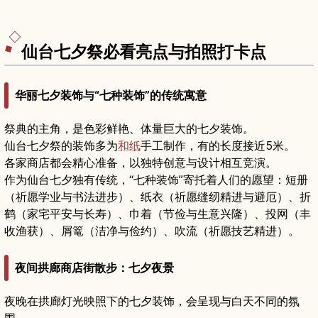
仙台七夕祭必看亮点与拍照打卡点
华丽七夕装饰与“七种装饰”的传统寓意
祭典的主角，是色彩鲜艳、体量巨大的七夕装饰。
仙台七夕祭的装饰多为
和纸
手工制作，有的长度接近5米。
各家商店都会精心准备，以独特创意与设计相互竞演。
作为仙台七夕独有传统，“七种装饰”寄托着人们的愿望：短册
（祈愿学业与书法进步）、纸衣（祈愿缝纫精进与避厄）、折
鹤（家宅平安与长寿）、巾着（节俭与生意兴隆）、投网（丰
收渔获）、屑篭（洁净与俭约）、吹流（祈愿技艺精进）。
夜间拱廊商店街散步：七夕夜景
夜晚在拱廊灯光映照下的七夕装饰，会呈现与白天不同的氛