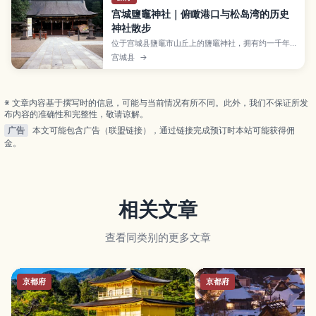
宫城鹽竈神社｜俯瞰港口与松岛湾的历史
神社散步
位于宫城县鹽竈市山丘上的鹽竈神社，拥有约一千年
以上历史，被当地人视为守护海上安全与商业繁荣的
宫城县
→
重要神社，还能眺望港口与松岛湾景色。本文介绍境
内的石阶与本殿、春季樱花与祭典等亮点，从仙台出
发的交通方式，以及附近海鲜市场和散步路线，适合
想结合神社参拜与港町漫游的旅人。
※ 文章内容基于撰写时的信息，可能与当前情况有所不同。此外，我们不保证所发
布内容的准确性和完整性，敬请谅解。
广告
本文可能包含广告（联盟链接），通过链接完成预订时本站可能获得佣
金。
相关文章
查看同类别的更多文章
京都府
京都府