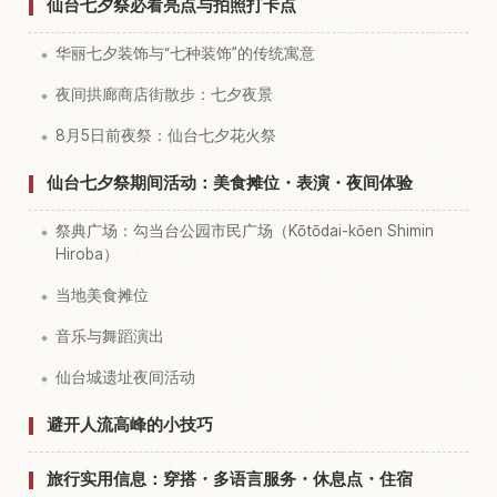
仙台七夕祭必看亮点与拍照打卡点
华丽七夕装饰与“七种装饰”的传统寓意
夜间拱廊商店街散步：七夕夜景
8月5日前夜祭：仙台七夕花火祭
仙台七夕祭期间活动：美食摊位・表演・夜间体验
祭典广场：勾当台公园市民广场（Kōtōdai-kōen Shimin
Hiroba）
当地美食摊位
音乐与舞蹈演出
仙台城遗址夜间活动
避开人流高峰的小技巧
旅行实用信息：穿搭・多语言服务・休息点・住宿