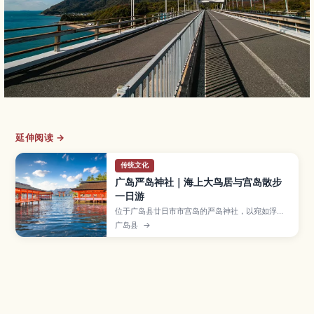
延伸阅读 →
传统文化
广岛严岛神社｜海上大鸟居与宫岛散步
一日游
位于广岛县廿日市市宫岛的严岛神社，以宛如浮在
海面上的朱红社殿与巨大海上鸟居闻名，是世界遗
广岛县
→
产与“日本三景”之一，深受海外旅客喜爱。本文介
绍满潮与退潮时欣赏大鸟居的最佳时机与拍照角
度、穿行回廊的参观动线、弥山登山与与梅花鹿相
遇的乐趣，以及穴子饭、枫叶馒头等在地美食、渡
轮交通方式与建议停留时间，帮助你充分享受宫岛
的一天。