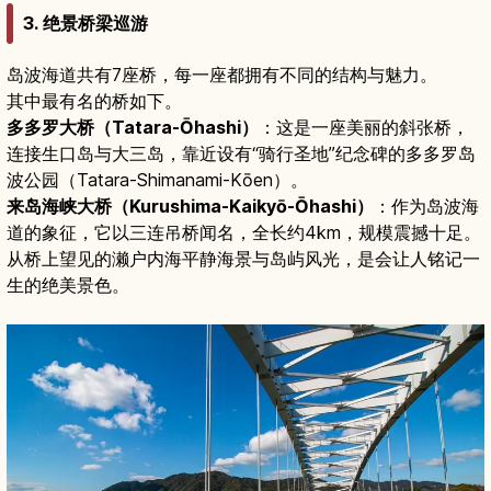
3. 绝景桥梁巡游
岛波海道共有7座桥，每一座都拥有不同的结构与魅力。
其中最有名的桥如下。
多多罗大桥（Tatara-Ōhashi）
：这是一座美丽的斜张桥，
连接生口岛与大三岛，靠近设有“骑行圣地”纪念碑的多多罗岛
波公园（Tatara-Shimanami-Kōen）。
来岛海峡大桥（Kurushima-Kaikyō-Ōhashi）
：作为岛波海
道的象征，它以三连吊桥闻名，全长约4km，规模震撼十足。
从桥上望见的濑户内海平静海景与岛屿风光，是会让人铭记一
生的绝美景色。