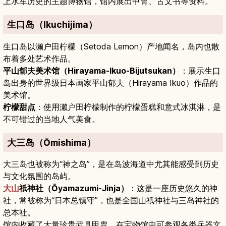
上水军历史的主题博物馆，馆内展出甲胄、古文书等资料。
生口岛（Ikuchijima）
生口岛以濑户田柠檬（Setoda Lemon）产地闻名，岛内也散
布着多处艺术作品。
平山郁夫美术馆（Hirayama-Ikuo-Bijutsukan）
：展示生口
岛出身的世界级日本画家平山郁夫（Hirayama Ikuo）作品的
美术馆。
柠檬甜点
：使用濑户田柠檬制作的柠檬蛋糕和意式冰淇淋，是
不可错过的当地人气美食。
大三岛（Ōmishima）
大三岛也被称为“神之岛”，是在岛波海道中尤其能感受到历史
与文化氛围的岛屿。
大山
祇神社（Ōyamazumi-Jinja）
：这是一座历史悠久的神
社，常被称为“日本总镇守”，也是全国山祇神社与三岛神社的
总本社。
馆内收藏了大量珍贵武具甲胄，在宝物馆中可参观各类兵器文