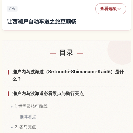
查看选项
广告
让西瀬戸自动车道之旅更顺畅
查找西瀬戸自动车道附近的酒店
↗
目录
查找西瀬戸自动车道的体验
↗
濑户内岛波海道（Setouchi-Shimanami-Kaidō）是什
么？
濑户内岛波海道必看景点与骑行亮点
1. 世界级骑行路线
推荐看点
2. 各岛亮点