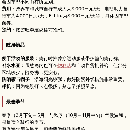
会因车型不同而有所区别。
费用
：跨界车和城市自行车成人为3,000日元/天，电动助力自
行车为4,000日元/天，E-bike为8,000日元/天等，具体因车型
而异。
预约
：旅游旺季建议提前预约。
随身物品
便于活动的服装
：骑行时推荐穿运动服或带护垫的骑行裤。
补水水壶
：虽然岛内也可在
便利店
和自动售货机补给，但部分
区域较少，随身携带更安心。
防晒霜与帽子
：沿海阳光较强，做好防紫外线措施非常重要。
相机
：因为绝景打卡点很多，别忘了拍照留念。
最佳季节
春季（3月下旬～5月）与秋季（10月～11月中旬）气候温和，
是最适合骑行的季节。
夏季海水颜色最美，但需要做好防暑措施。