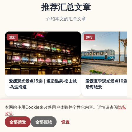
推荐汇总文章
介绍本文的汇总文章
旅行
旅行
爱媛观光景点15选｜道后温泉·松山城
爱媛夏季观光景点10选
·岛波海道
沿海绝景
本网站使用Cookie来改善用户体验并个性化内容。详情请参阅
隐私
附近景点
政策
。
全部接受
全部拒绝
设置