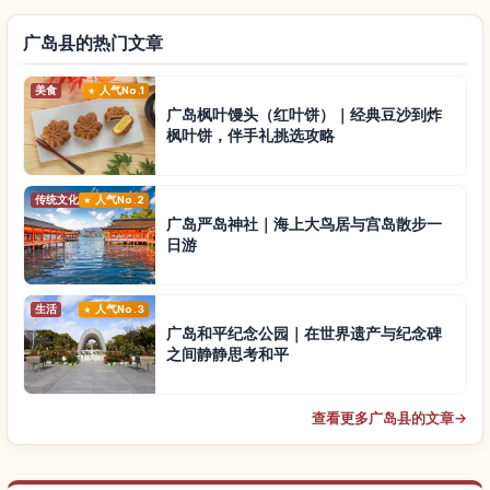
广岛县的热门文章
美食
人气No.1
广岛枫叶馒头（红叶饼）｜经典豆沙到炸
枫叶饼，伴手礼挑选攻略
传统文化
人气No.2
广岛严岛神社｜海上大鸟居与宫岛散步一
日游
生活
人气No.3
广岛和平纪念公园｜在世界遗产与纪念碑
之间静静思考和平
查看更多广岛县的文章
→