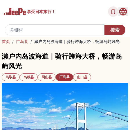
享受
日本旅行！
首页
/
广岛县
/
濑户内岛波海道｜骑行跨海大桥，畅游岛屿风光
濑户内岛波海道｜骑行跨海大桥，畅游岛
屿风光
广岛县
鸟取县
岛根县
冈山县
山口县