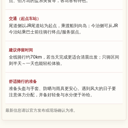
点、伯方岛的盐系美食等，各岛各有特色。
交通（起点车站）
尾道侧以JR尾道站为起点，乘渡船到向岛；今治侧可从JR
今治站乘巴士前往骑行终点/服务据点。
建议停留时间
全线骑行约70km，若当天完成更适合清晨出发；只骑区间
则半天～一天也能轻松体验。
舒适骑行的准备
准备头盔与手套、防晒与雨具更安心。遇到风大的日子要
注意体力分配，并备好轻食与水分便于补给。
最新信息请以官方发布或现场确认为准。