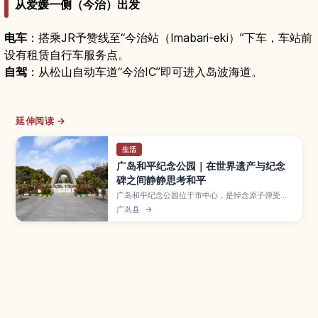
从爱媛一侧（今治）出发
电车
：搭乘JR予赞线至“今治站（Imabari-eki）”下车，车站前
设有租赁自行车服务点。
自驾
：从松山自动车道“今治IC”即可进入岛波海道。
延伸阅读 →
生活
广岛和平纪念公园｜在世界遗产与纪念
碑之间静静思考和平
广岛和平纪念公园位于市中心，是悼念原子弹受难
者与祈愿世界和平的重要象征。文章介绍原爆圆顶
广岛县
→
馆、和平纪念资料馆、和平之火、慰灵碑与儿童和
平纪念碑等主要景点的看点与步行路线，并整理周
边景点、停留时间与交通方式，方便旅人在广岛旅
途中一边学习历史、一边静心思考战争与和平。