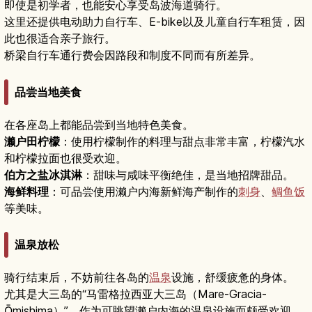
即使是初学者，也能安心享受岛波海道骑行。
这里还提供电动助力自行车、E-bike以及儿童自行车租赁，因
此也很适合亲子旅行。
桥梁自行车通行费会因路段和制度不同而有所差异。
品尝当地美食
在各座岛上都能品尝到当地特色美食。
濑户田柠檬
：使用柠檬制作的料理与甜点非常丰富，柠檬汽水
和柠檬拉面也很受欢迎。
伯方之盐冰淇淋
：甜味与咸味平衡绝佳，是当地招牌甜品。
海鲜料理
：可品尝使用濑户内海新鲜海产制作的
刺身
、
鲷鱼饭
等美味。
温泉放松
骑行结束后，不妨前往各岛的
温泉
设施，舒缓疲惫的身体。
尤其是大三岛的“马雷格拉西亚大三岛（Mare-Gracia-
Ōmishima）”，作为可眺望濑户内海的温泉设施而颇受欢迎。