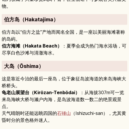
物。
伯方岛（Hakatajima）
伯方岛以“伯方之盐”产地而闻名全国，是一座以美丽海滩著称
的岛屿。
伯方海滩（Hakata Beach）
：夏季会成为热门海水浴场，可
尽享白色沙滩与清澈海水。
大岛（Ōshima）
这是靠近今治的最后一座岛，位于象征岛波海道的来岛海峡大
桥桥头。
龟老山展望台（Kirōzan-Tenbōdai）
：从海拔307m可一览
来岛海峡大桥与濑户内海，是岛波海道数一数二的绝景观景
点。
天气晴朗时还能远眺四国的
石锤山
（Ishizuchi-san），尤其黄
昏时分的景色格外迷人。