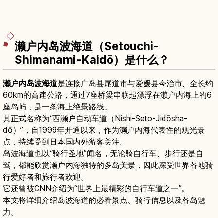
濑户内岛波海道（Setouchi-
Shimanami-Kaidō）是什么？
濑户内岛波海道
是连接广岛县尾道市与爱媛县今治市、全长约
60km的高速公路，通过7座桥梁串联起漂浮在濑户内海上的6
座岛屿，是一条海上绝景路线。
其正式名称为“西濑户自动车道（Nishi-Seto-Jidōsha-
dō）”，自1999年开通以来，作为濑户内海代表性的观光景
点，持续受到日本国内外游客关注。
岛波海道也以“骑行圣地”闻名，无论骑自行车、步行还是自
驾，都能欣赏濑户内海独特的多岛美景，因此深受世界各地骑
行爱好者和旅行者欢迎。
它还曾被CNN介绍为“世界上最精彩的自行车道之一”。
本文将详细介绍岛波海道的必看景点、骑行信息以及各岛魅
力。