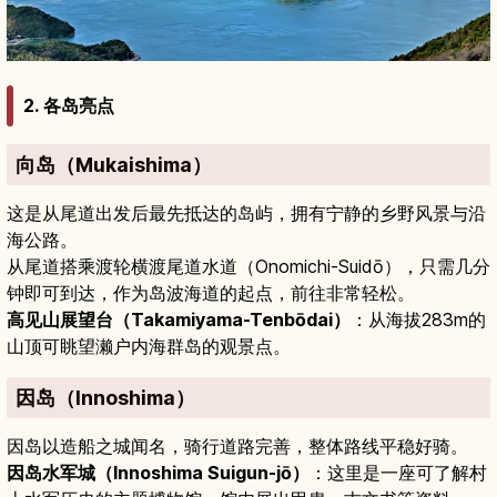
2. 各岛亮点
向岛（Mukaishima）
这是从尾道出发后最先抵达的岛屿，拥有宁静的乡野风景与沿
海公路。
从尾道搭乘渡轮横渡尾道水道（Onomichi-Suidō），只需几分
钟即可到达，作为岛波海道的起点，前往非常轻松。
高见山展望台（Takamiyama-Tenbōdai）
：从海拔283m的
山顶可眺望濑户内海群岛的观景点。
因岛（Innoshima）
因岛以造船之城闻名，骑行道路完善，整体路线平稳好骑。
因岛水军城（Innoshima Suigun-jō）
：这里是一座可了解村