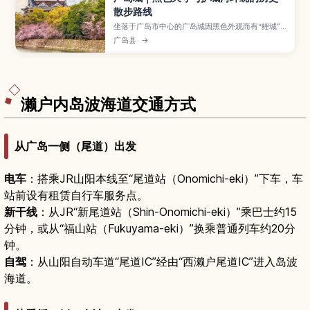
散步路线
坐落于广岛市中心的广岛城因黑色外观而有“鲤城”
之称，重建的天守内部设有博物馆，可深入了解广
广岛县
→
岛的城下町与战国武士文化。本文介绍天守、护城
河与石垣的必看景点、试穿盔甲等体验活动、樱花
与红叶季的推荐造访时机，以及如何与原爆圆顶
馆、缩景园等周边景点串成一日路线，并附上交通
方式与停留时间建议，适合初次造访广岛的旅客参
考。
濑户内岛波海道交通方式
从广岛一侧（尾道）出发
电车
：搭乘JR山阳本线至“尾道站（Onomichi-eki）”下车，车
站前设有租赁自行车服务点。
新干线
：从JR“新尾道站（Shin-Onomichi-eki）”乘巴士约15
分钟，或从“福山站（Fukuyama-eki）”换乘普通列车约20分
钟。
自驾
：从山阳自动车道“尾道IC”经由“西濑户尾道IC”进入岛波
海道。