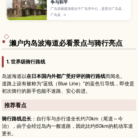
争与和平
广岛原爆圆顶馆位于广岛市中心，是昔日广岛县物
产陈列馆的遗迹，以保留下来的外墙与钢骨向世人
广岛县
→
传达1945年原子弹的惨剧，并被列入联合国教科文
组织世界遗产，象征对和平的祈愿。本文介绍圆顶
馆周边的主要看点、和平纪念公园与广岛和平纪念
资料馆的参观重点、元安川河畔散步路线，以及交
通方式和停留时间建议，帮助旅客在广岛旅行中深
入了解历史并静心思考和平。
濑户内岛波海道必看景点与骑行亮点
1. 世界级骑行路线
岛波海道以
在日本国内外都广受好评的骑行路线
而闻名。
道路上设有被称为“蓝线（Blue Line）”的蓝色引导线，即使是
初次骑行的新手也能不迷路、安心前进。
推荐看点
骑行路线总长
：自行车与步行道全长约70km（尾道～今
治），由于会经过岛内一般道路，因此比约60km的机动车道
更长。