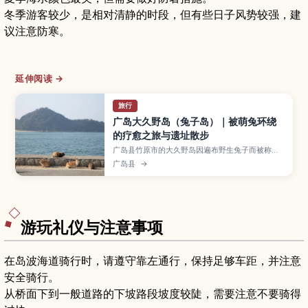
冬季游客较少，是相对清静的时段，但有些日子风势较强，建
议注意防寒。
延伸阅读 →
旅行
广岛大久野岛（兔子岛）｜被萌兔环绕
的疗愈之旅与遗址散步
广岛县竹原市的大久野岛因遍布野生兔子而被称为
“兔子岛”，温柔的濑户内海风景与毒气工厂遗址在
广岛县
→
此交织，气氛独特。本文介绍与兔子相处的正确方
式与注意事项、毒气资料馆和岛上战时遗迹、环岛
散步路线与住宿和露营选择，以及乘船前往的交通
方式、适合的季节与携带物品，适合家庭与情侣前
来放松身心并了解历史。
游玩礼仪与注意事项
在岛波海道骑行时，请遵守靠左通行，保持足够车距，并注意
安全骑行。
从桥面下到一般道路的下坡路段坡度较陡，需要注意不要骑得