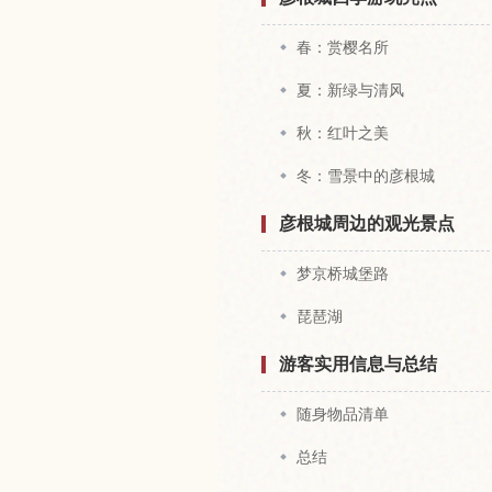
春：赏樱名所
夏：新绿与清风
秋：红叶之美
冬：雪景中的彦根城
彦根城周边的观光景点
梦京桥城堡路
琵琶湖
游客实用信息与总结
随身物品清单
总结