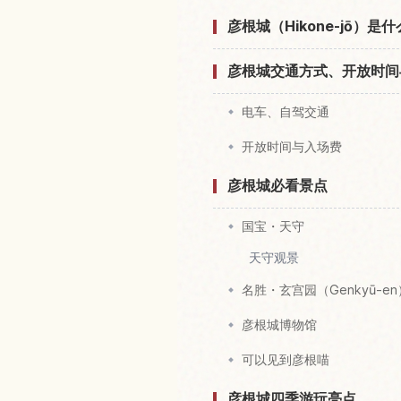
彦根城（Hikone-jō）
彦根城交通方式、开放时间
电车、自驾交通
开放时间与入场费
彦根城必看景点
国宝・天守
天守观景
名胜・玄宫园（Genkyū-en
彦根城博物馆
可以见到彦根喵
彦根城四季游玩亮点