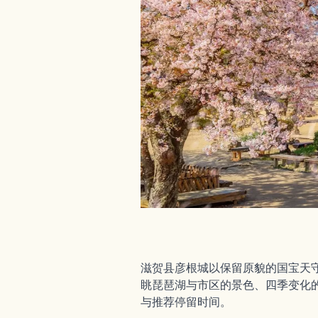
滋贺县彦根城以保留原貌的国宝天
眺琵琶湖与市区的景色、四季变化
与推荐停留时间。