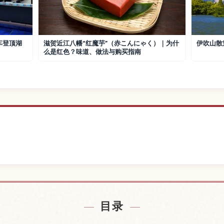
车登顶湖
滋贺近江八幡“红魔芋”（赤こんにゃく）｜为什
伊吹山散
么是红色？味道、做法与购买指南
附近的酒店
查找彦根
↗
目录