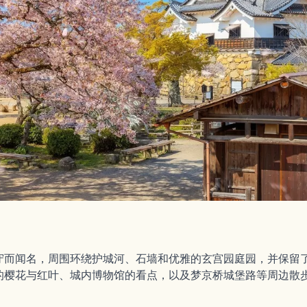
守而闻名，周围环绕护城河、石墙和优雅的玄宫园庭园，并保留
的樱花与红叶、城内博物馆的看点，以及梦京桥城堡路等周边散