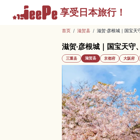
享受
日本旅行！
首页
/
滋贺县
/
滋贺·彦根城｜国宝天
滋贺·彦根城｜国宝天守
滋贺县
三重县
京都府
大阪府