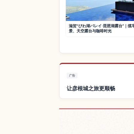
滋贺“びわ湖バレイ·琵琶湖露台”｜缆
景、天空露台与咖啡时光
广告
让彦根城之旅更顺畅
查找彦根城