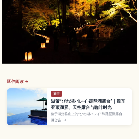
延伸阅读 →
旅行
滋贺“びわ湖バレイ·琵琶湖露台”｜缆车
登顶湖景、天空露台与咖啡时光
位于滋贺县山上的“びわ湖バレイ”和琵琶湖露台，
是搭乘缆车登顶、一览日本最大湖泊风光的人气景
滋贺县
→
点。文章介绍主露台与北露台的不同看点、四季景
色与滑雪等活动、缆车票价和开放时间、餐厅与咖
啡馆，以及从京都、大阪出发的交通方式和适合亲
子、情侣的一日游动线。