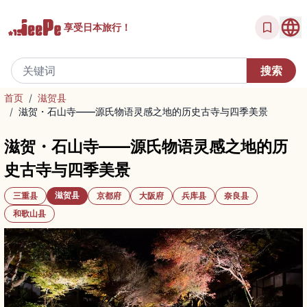
享受
日本旅行！
首页
/
滋贺县
/
滋贺・石山寺——源氏物语灵感之地的历史古寺与四季美景
滋贺・石山寺——源氏物语灵感之地的历
史古寺与四季美景
滋贺县
三重县
京都府
大阪府
兵库县
奈良县
和歌山县