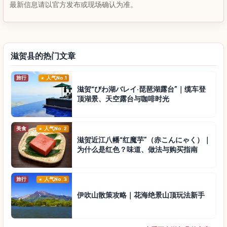
最新信息请以官方发布或现场确认为准。
滋贺县的热门文章
旅行
人气No.1
滋贺“びわ湖バレイ·琵琶湖露台”｜缆车登
顶湖景、天空露台与咖啡时光
美食
人气No.2
滋贺近江八幡“红魔芋”（赤こんにゃく）｜
为什么是红色？味道、做法与购买指南
旅行
人气No.3
伊吹山散策攻略｜花海绝景山顶玩法新手