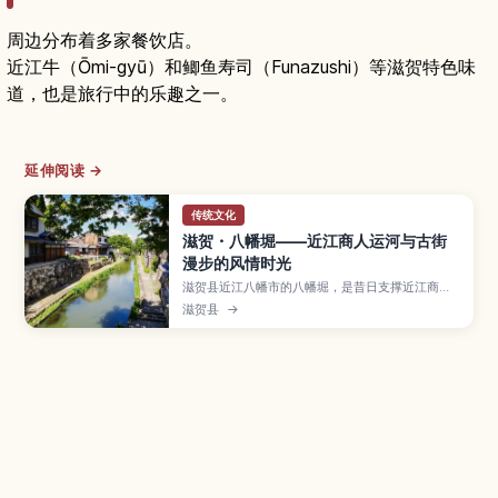
周边分布着多家餐饮店。
近江牛（Ōmi-gyū）和鲫鱼寿司（Funazushi）等滋贺特色味
道，也是旅行中的乐趣之一。
延伸阅读 →
传统文化
滋贺・八幡堀——近江商人运河与古街
漫步的风情时光
滋贺县近江八幡市的八幡堀，是昔日支撑近江商人
贸易的历史运河，如今以石砌河岸与传统町家街景
滋贺县
→
闻名，也是日剧与电影的常见取景地。本文介绍从
车站前往的交通方式、四季不同的运河风景、乘坐
游船与步行路线建议，以及可一并造访的商人街与
观光设施，适合喜欢拍照与散步的旅人。