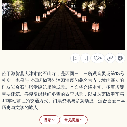
4
位于滋贺县大津市的石山寺，是西国三十三所观音灵场第13号
札所，也是与《源氏物语》渊源深厚的著名古寺，境内矗立的
硅灰岩奇石与殿堂建筑相映成景。本文将介绍本堂、多宝塔等
重要建筑、春樱夏绿秋红冬雪的四季风景，以及从京阪电车与
JR车站前往的交通方式、门票资讯与参观动线，适合喜爱日本
历史与文学的旅人。
目录
常见问题