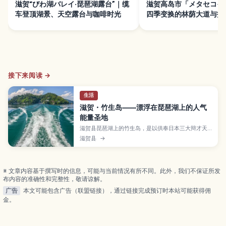
滋贺“びわ湖バレイ·琵琶湖露台”｜缆
滋贺高岛市「メタセコイ
车登顶湖景、天空露台与咖啡时光
四季变换的林荫大道与拍
接下来阅读 →
生活
滋贺・竹生岛——漂浮在琵琶湖上的人气
能量圣地
滋贺县琵琶湖上的竹生岛，是以供奉日本三大辩才天
之一的宝严寺与国宝级唐门而闻名的能量圣地，岛上
滋贺县
→
弥漫着宁静而神秘的氛围。本文将介绍从长滨港与今
津港搭乘渡轮的方式与航程时间、岛内参拜动线与观
景拍照点、季节景致以及参拜礼仪与注意事项，非常
适合安排一日游或喜欢神社佛阁巡礼的旅人。
※ 文章内容基于撰写时的信息，可能与当前情况有所不同。此外，我们不保证所发
布内容的准确性和完整性，敬请谅解。
广告
本文可能包含广告（联盟链接），通过链接完成预订时本站可能获得佣
金。