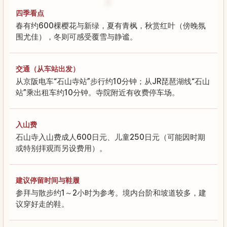
四季看点
春有约600棵樱花与新绿，夏有青枫，秋赏红叶（傍晚氛
围尤佳），冬则可感受覆雪与静谧。
交通（从车站出发）
从京阪电车“石山寺站”步行约10分钟；从JR琵琶湖线“石山
站”乘出租车约10分钟。寺院附近有收费停车场。
入山费
石山寺入山费成人600日元、儿童250日元（可能因时期
或特别拝观而另设费用）。
建议停留时间与鞋履
参拜与散步约1～2小时为参考。境内台阶和坡道较多，建
议穿好走的鞋。