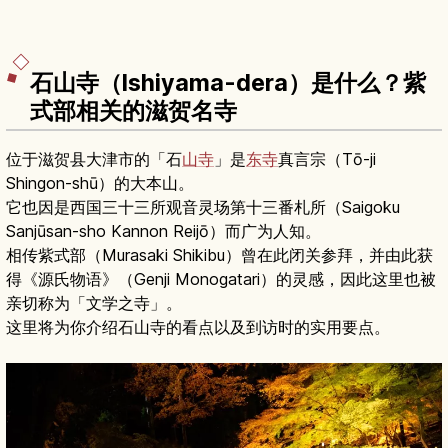
石山寺（Ishiyama-dera）是什么？紫
式部相关的滋贺名寺
位于滋贺县大津市的「石
山寺
」是
东寺
真言宗（Tō-ji
Shingon-shū）的大本山。
它也因是西国三十三所观音灵场第十三番札所（Saigoku
Sanjūsan-sho Kannon Reijō）而广为人知。
相传紫式部（Murasaki Shikibu）曾在此闭关参拜，并由此获
得《源氏物语》（Genji Monogatari）的灵感，因此这里也被
亲切称为「文学之寺」。
这里将为你介绍石山寺的看点以及到访时的实用要点。