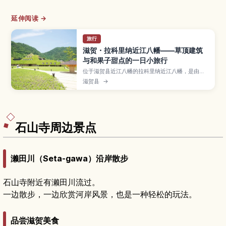
延伸阅读 →
旅行
滋贺・拉科里纳近江八幡——草顶建筑
与和果子甜点的一日小旅行
位于滋贺县近江八幡的拉科里纳近江八幡，是由和
菓子老店种屋集团打造的体验型甜点乐园，以草顶
滋贺县
→
建筑与自然景观闻名。文章将介绍必吃的Club
Harie年轮蛋糕、季节限定甜点、从近江八幡站前往
的交通方式、避开人潮的小技巧，以及结合八幡堀
老街散步的推荐路线。
石山寺周边景点
濑田川（Seta-gawa）沿岸散步
石山寺附近有濑田川流过。
一边散步，一边欣赏河岸风景，也是一种轻松的玩法。
品尝滋贺美食