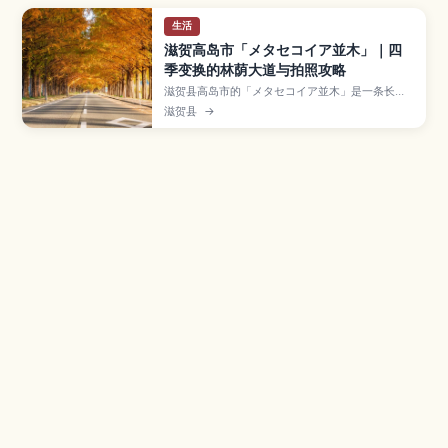
生活
滋贺高岛市「メタセコイア並木」｜四
季变换的林荫大道与拍照攻略
滋贺县高岛市的「メタセコイア並木」是一条长约
2.4公里、种植约500棵水杉的林荫大道，四季呈现
滋贺县
→
截然不同的美景。文章介绍春季新绿、夏季绿荫、
秋季金黄与冬季雪景的魅力，以及电车加社区巴士
与自驾的前往方式、停车与拍照的最佳时间，还推
荐顺道造访白须神社与马迹野高原等周边景点。