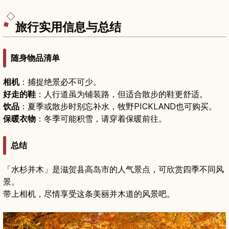
动线与观景拍照点、季节景致以及参拜礼仪与注意
事项，非常适合安排一日游或喜欢神社佛阁巡礼的
旅人。
旅行实用信息与总结
随身物品清单
相机
：捕捉绝景必不可少。
好走的鞋
：人行道虽为铺装路，但适合散步的鞋更舒适。
饮品
：夏季或散步时别忘补水，牧野PICKLAND也可购买。
保暖衣物
：冬季可能积雪，请穿着保暖前往。
总结
「水杉并木」是滋贺县高岛市的人气景点，可欣赏四季不同风
景。
带上相机，尽情享受这条美丽并木道的风景吧。