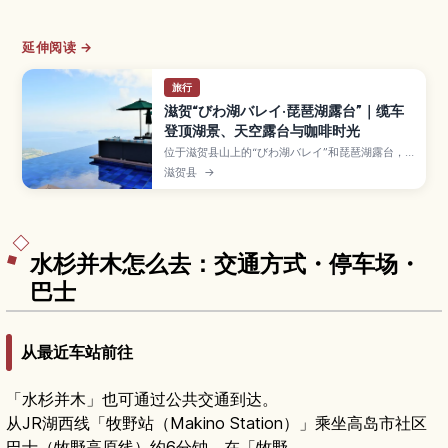
延伸阅读 →
旅行
滋贺“びわ湖バレイ·琵琶湖露台”｜缆车
登顶湖景、天空露台与咖啡时光
位于滋贺县山上的“びわ湖バレイ”和琵琶湖露台，
是搭乘缆车登顶、一览日本最大湖泊风光的人气景
滋贺县
→
点。文章介绍主露台与北露台的不同看点、四季景
色与滑雪等活动、缆车票价和开放时间、餐厅与咖
啡馆，以及从京都、大阪出发的交通方式和适合亲
子、情侣的一日游动线。
水杉并木怎么去：交通方式・停车场・
巴士
从最近车站前往
「水杉并木」也可通过公共交通到达。
从JR湖西线「牧野站（Makino Station）」乘坐高岛市社区
巴士（牧野高原线）约6分钟，在「牧野