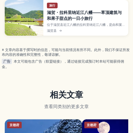
旅行
滋贺・拉科里纳近江八幡——草顶建筑与
和果子甜点的一日小旅行
位于滋贺县近江八幡的拉科里纳近江八幡，是由和菓
子老店种屋集团打造的体验型甜点乐园，以草顶建筑
滋贺县
→
与自然景观闻名。文章将介绍必吃的Club Harie年轮
蛋糕、季节限定甜点、从近江八幡站前往的交通方
式、避开人潮的小技巧，以及结合八幡堀老街散步的
推荐路线。
※ 文章内容基于撰写时的信息，可能与当前情况有所不同。此外，我们不保证所发
布内容的准确性和完整性，敬请谅解。
广告
本文可能包含广告（联盟链接），通过链接完成预订时本站可能获得佣
金。
相关文章
查看同类别的更多文章
京都府
京都府