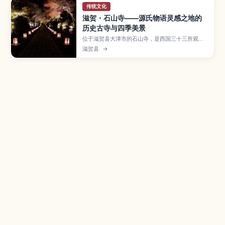
传统文化
滋贺・石山寺——源氏物语灵感之地的
历史古寺与四季美景
位于滋贺县大津市的石山寺，是西国三十三所观音
灵场第13号札所，也是与《源氏物语》渊源深厚的
滋贺县
→
著名古寺，境内矗立的硅灰岩奇石与殿堂建筑相映
成景。本文将介绍本堂、多宝塔等重要建筑、春樱
夏绿秋红冬雪的四季风景，以及从京阪电车与JR车
站前往的交通方式、门票资讯与参观动线，适合喜
爱日本历史与文学的旅人。