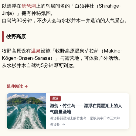
以漂浮在
琵琶湖
上的鸟居闻名的「白须神社（Shirahige-
Jinja）」拥有神秘氛围。
自驾约30分钟，不少人会与水杉并木一并造访的人气景点。
牧野高原
牧野高原设有
温泉
设施「牧野高原温泉萨拉萨（Makino-
Kōgen-Onsen-Sarasa）」与露营地，可体验户外活动。
从水杉并木自驾约5分钟即可到达。
延伸阅读 →
生活
滋贺・竹生岛——漂浮在琵琶湖上的人
气能量圣地
滋贺县琵琶湖上的竹生岛，是以供奉日本三大辩才
天之一的宝严寺与国宝级唐门而闻名的能量圣地，
滋贺县
→
岛上弥漫着宁静而神秘的氛围。本文将介绍从长滨
港与今津港搭乘渡轮的方式与航程时间、岛内参拜