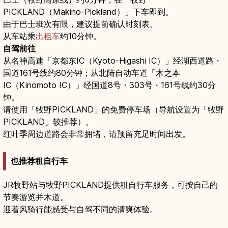
PICKLAND（Makino-Pickland）」下车即到。
由于巴士班次有限，建议提前确认时刻表。
从车站乘
出租车
约10分钟。
自驾前往
从名神高速「京都东IC（Kyoto-Higashi IC）」经湖西道路・
国道161号线约80分钟；从北陆自动车道「木之本
IC（Kinomoto IC）」经国道8号・303号・161号线约30分
钟。
请使用「牧野PICKLAND」的免费停车场（导航设置为「牧野
PICKLAND」较推荐）。
红叶季周边道路会非常拥堵，请预留充足时间出发。
也推荐租自行车
JR牧野站与牧野PICKLAND提供租自行车服务，可按自己的
节奏游览并木道。
迎着风骑行能感受与自驾不同的清爽体验。