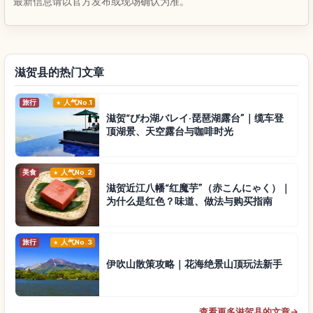
最新信息请以官方发布或现场确认为准。
滋贺县的热门文章
旅行
人气No.1
滋贺“びわ湖バレイ·琵琶湖露台”｜缆车登
顶湖景、天空露台与咖啡时光
美食
人气No.2
滋贺近江八幡“红魔芋”（赤こんにゃく）｜
为什么是红色？味道、做法与购买指南
旅行
人气No.3
伊吹山散策攻略｜花海绝景山顶玩法新手
查看更多滋贺县的文章
→