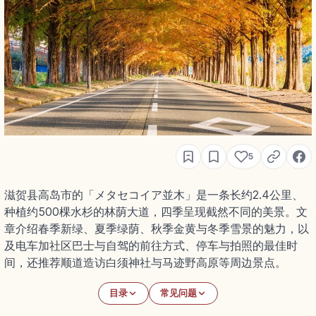
5
滋贺县高岛市的「メタセコイア並木」是一条长约2.4公里、
种植约500棵水杉的林荫大道，四季呈现截然不同的美景。文
章介绍春季新绿、夏季绿荫、秋季金黄与冬季雪景的魅力，以
及电车加社区巴士与自驾的前往方式、停车与拍照的最佳时
间，还推荐顺道造访白须神社与马迹野高原等周边景点。
目录
常见问题