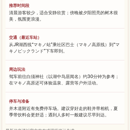
推荐时间段
清晨游客较少，适合安静欣赏；傍晚被夕阳照亮的树木很
美，氛围更浪漫。
交通（最近车站）
从JR湖西线“マキノ站”乘社区巴士（マキノ高原线）到“マ
キノピックランド”下车即到。
周边玩法
驾车前往白须神社（以湖中鸟居闻名）约30分钟为参考；
在マキノ高原还可体验温泉、露营等户外活动。
停车与准备
并木道附近有免费停车场。建议穿好走的鞋并带相机，夏
季带饮料会更舒适；遇到人多时一般建议尽早到达。