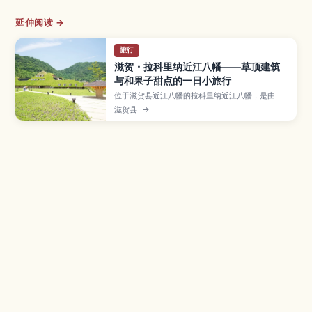
延伸阅读 →
旅行
滋贺・拉科里纳近江八幡——草顶建筑
与和果子甜点的一日小旅行
位于滋贺县近江八幡的拉科里纳近江八幡，是由和
菓子老店种屋集团打造的体验型甜点乐园，以草顶
滋贺县
→
建筑与自然景观闻名。文章将介绍必吃的Club
Harie年轮蛋糕、季节限定甜点、从近江八幡站前往
的交通方式、避开人潮的小技巧，以及结合八幡堀
老街散步的推荐路线。