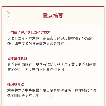
重点摘要
一句话了解メタセコイア並木
メタセコイア並木位于高岛市，约500棵树沿2.4km延
伸，四季变换的林荫隧道景观是其魅力。
四季最佳景致
春季是新绿隧道，夏季有浓荫，秋季呈金黄，冬季则是覆
雪的银白世界，季节不同看点也不同。
拍照取景点
站在并木道中央取景可拍出笔直的对称感，抓住树隙光洒
落的瞬间会更有氛围。