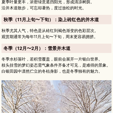
夏季叶量更丰，浓密绿意遮挡阳光，形成清凉树荫。
沿并木道散步，可忘却暑热，度过放松的时光。
秋季（11月上旬〜下旬）：染上砖红色的并木道
秋季尤其人气，特色是从砖红到褐色渐变的色彩层次。
观赏期通常为每年11月上旬〜下旬，周末更容易拥挤。
冬季（12月〜2月）：雪景并木道
冬季水杉落叶，若积雪覆盖，眼前会展开一片银白世界。
枝头挂雪的梦幻姿态需气象条件齐备才可见，是难得的景象。
白银田园中凛然伫立的冬枯身影，也是冬季独有的魅力。