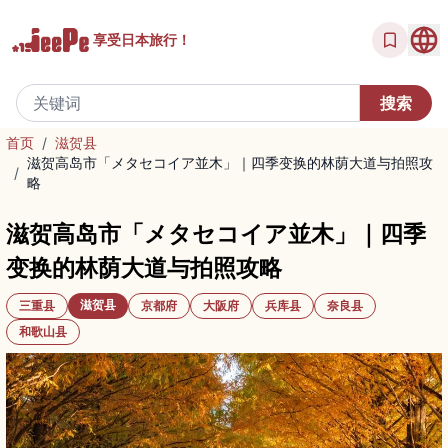
享受
日本旅行！
首页
/
滋贺县
滋贺高岛市「メタセコイア並木」｜四季变换的林荫大道与拍照攻
/
略
滋贺高岛市「メタセコイア並木」｜四季
变换的林荫大道与拍照攻略
滋贺县
三重县
京都府
大阪府
兵库县
奈良县
和歌山县