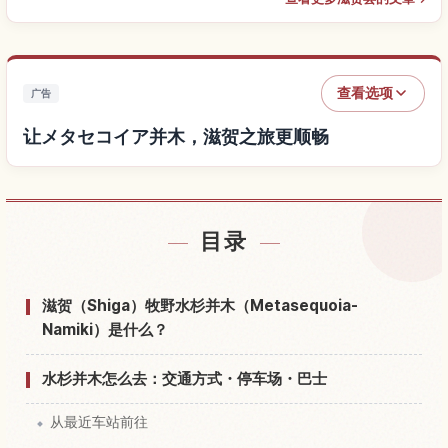
查看选项
广告
让メタセコイア并木，滋贺之旅更顺畅
查找メタセコイア并木，滋贺附近的酒店
↗
目录
查找メタセコイア并木，滋贺的体验
↗
滋贺（Shiga）牧野水杉并木（Metasequoia-
Namiki）是什么？
水杉并木怎么去：交通方式・停车场・巴士
从最近车站前往