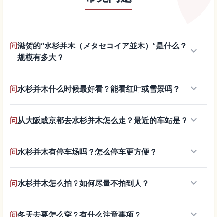
问
滋贺的“水杉并木（メタセコイア並木）”是什么？
keyboard_arrow_down
规模有多大？
keyboard_arrow_down
问
水杉并木什么时候最好看？能看红叶或雪景吗？
keyboard_arrow_down
问
从大阪或京都去水杉并木怎么走？最近的车站是？
keyboard_arrow_down
问
水杉并木有停车场吗？怎么停车更方便？
keyboard_arrow_down
问
水杉并木怎么拍？如何尽量不拍到人？
keyboard_arrow_down
问
冬天去要怎么穿？有什么注意事项？