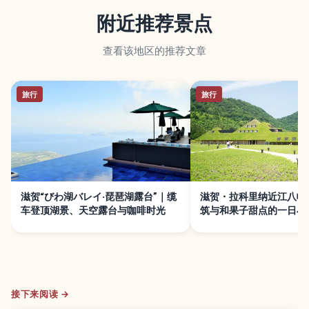
附近推荐景点
查看该地区的推荐文章
旅行
旅行
滋贺“びわ湖バレイ·琵琶湖露台”｜缆
滋贺・拉科里纳近江八幡
车登顶湖景、天空露台与咖啡时光
筑与和果子甜点的一日小
接下来阅读 →