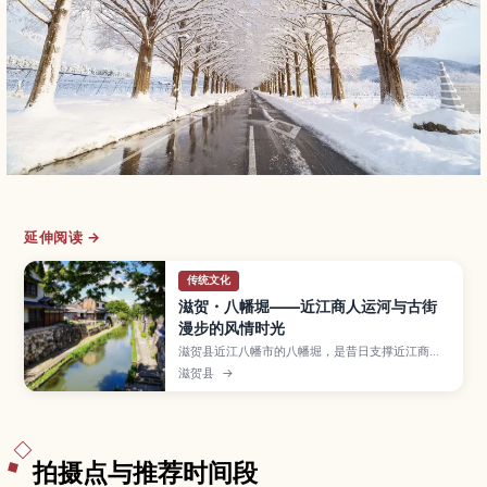
延伸阅读 →
传统文化
滋贺・八幡堀——近江商人运河与古街
漫步的风情时光
滋贺县近江八幡市的八幡堀，是昔日支撑近江商人
贸易的历史运河，如今以石砌河岸与传统町家街景
滋贺县
→
闻名，也是日剧与电影的常见取景地。本文介绍从
车站前往的交通方式、四季不同的运河风景、乘坐
游船与步行路线建议，以及可一并造访的商人街与
观光设施，适合喜欢拍照与散步的旅人。
拍摄点与推荐时间段