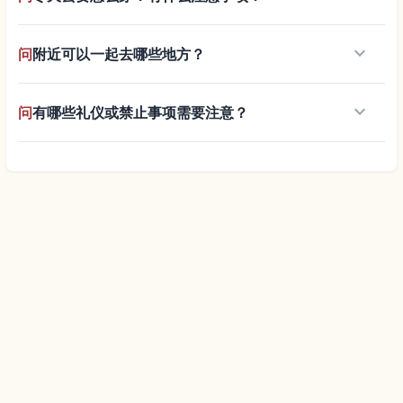
keyboard_arrow_down
问
附近可以一起去哪些地方？
keyboard_arrow_down
问
有哪些礼仪或禁止事项需要注意？