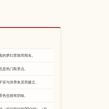
面的梦幻景致而闻名。
也是热门取景点。
平安与供养鱼灵而建立。
景色也很有韵味。
钟（步行前往约20分钟）／自