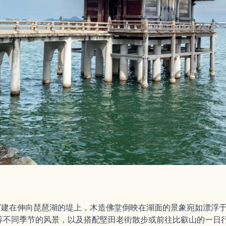
堂”建在伸向琵琶湖的堤上，木造佛堂倒映在湖面的景象宛如漂浮
等不同季节的风景，以及搭配堅田老街散步或前往比叡山的一日