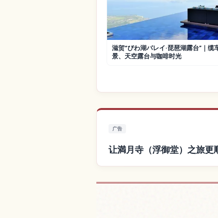
滋贺“びわ湖バレイ·琵琶湖露台”｜缆
景、天空露台与咖啡时光
广告
让満月寺（浮御堂）之旅更
查找満月寺（浮御