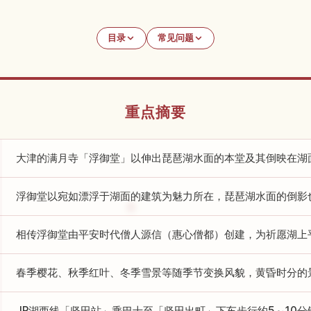
目录
常见问题
重点摘要
大津的满月寺「浮御堂」以伸出琵琶湖水面的本堂及其倒映在湖
浮御堂以宛如漂浮于湖面的建筑为魅力所在，琵琶湖水面的倒影
相传浮御堂由平安时代僧人源信（惠心僧都）创建，为祈愿湖上
春季樱花、秋季红叶、冬季雪景等随季节变换风貌，黄昏时分的
JR湖西线「坚田站」乘巴士至「坚田出町」下车步行约5～10分