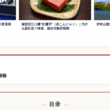
车登顶湖
滋贺近江八幡“红魔芋”（赤こんにゃく）｜为什
伊吹山散
么是红色？味道、做法与购买指南
顺畅
堂）附近的酒店
查找満月寺（
↗
目录