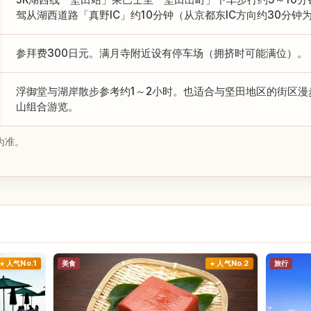
驾从湖西道路「真野IC」约10分钟（从京都东IC方向约30分钟
参拜费300日元。满月寺附近设有停车场（拥挤时可能满位）。
浮御堂与湖岸散步参考约1～2小时。也适合与坚田地区的街区漫
山组合游览。
为准。
人气No.1
美食
人气No.2
旅行