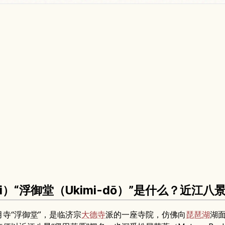
-ji）“浮御堂（Ukimi-dō）”是什么？近
寺“浮御堂”，是临济宗
大德寺
派的一座寺院，仿佛向
琵琶湖
湖