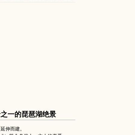
江八景之一的琵琶湖绝景
面延伸而建。