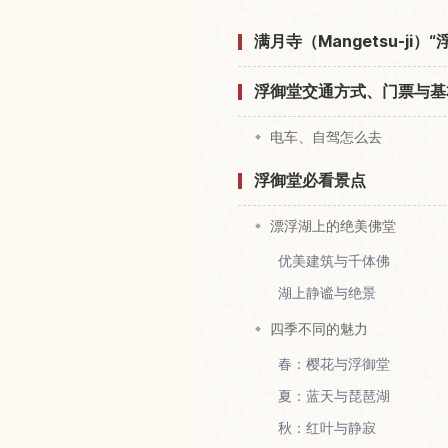
满月寺（Mangetsu-ji
浮御堂交通方式、门票与基
电车、自驾怎么去
浮御堂必看景点
漂浮湖上的绝美佛堂
优美建筑与千体佛
湖上静谧与绝景
四季不同的魅力
春：樱花与浮御堂
夏：蓝天与琵琶湖
秋：红叶与静寂