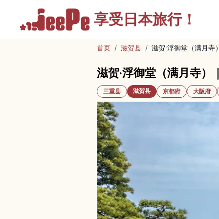
享受
日本旅行！
首页
/
滋贺县
/
滋贺·浮御堂（满月寺
滋贺·浮御堂（满月寺）
滋贺县
三重县
京都府
大阪府