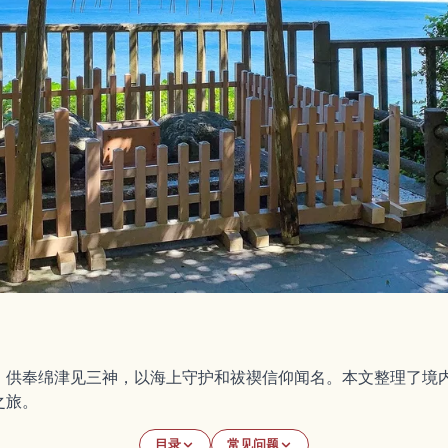
，供奉绵津见三神，以海上守护和祓禊信仰闻名。本文整理了境
之旅。
目录
常见问题