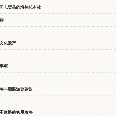
冈志贺岛的海神总本社
仰
文化遗产
事项
略与顺路游览建议
不迷路的实用攻略