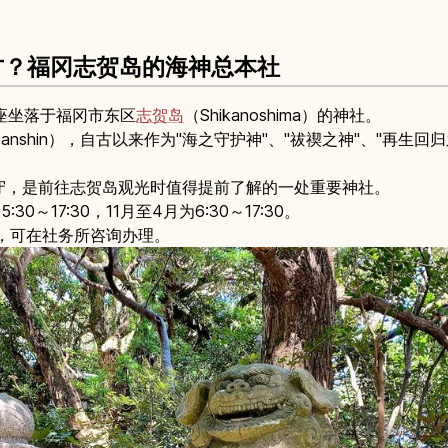
方？福冈志贺岛的海神总本社
）是一座坐落于福冈市东区
志贺岛
（Shikanoshima）的神社。
i Sanshin），自古以来作为"海之守护神"、"祓禊之神"、"再生
守，是前往志贺岛观光时值得提前了解的一处重要神社。
0～17:30，11月至4月为6:30～17:30。
，可在社务所咨询办理。