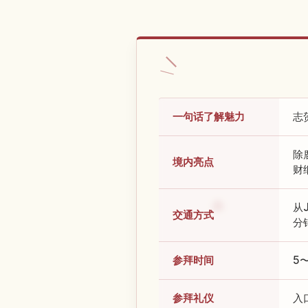
一句话了解魅力
志
除
境内亮点
财
从
交通方式
分
参拜时间
5〜
参拜礼仪
入