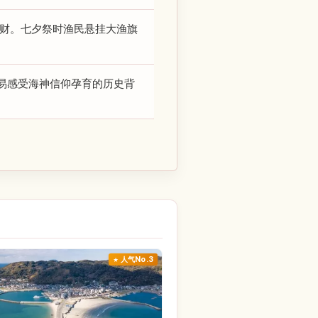
化财。七夕祭时渔民悬挂大渔旗
易感受海神信仰孕育的历史背
人气No.3