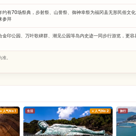
年约有70场祭典，步射祭、山誉祭、御神幸祭为福冈县无形民俗文
来参拜
合金印公园、万叶歌碑群、潮见公园等岛内史迹一同步行游览，更容
为准。
人气No.1
生活
人气No.2
旅行