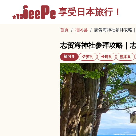
享受
日本旅行！
首页
/
福冈县
/
志贺海神社参拜攻略
志贺海神社参拜攻略｜
福冈县
佐贺县
长崎县
熊本县