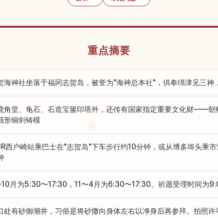
重点摘要
贺海神社坐落于福冈志贺岛，被誉为"海神总本社"，供奉绵津见三神
鹿角堂、龟石、石造宝箧印塔外，还传有国家指定重要文化财——朝
细形铜剑铸模
JR西户崎站乘巴士在"志贺岛"下车步行约10分钟，或从博多埠头乘市
钟
10月为5:30〜17:30，11〜4月为6:30〜17:30。祈愿受理时间为9:0
口处有砂御潮井，习俗是将砂撒向身体左右以净身后再参拜。拍照许