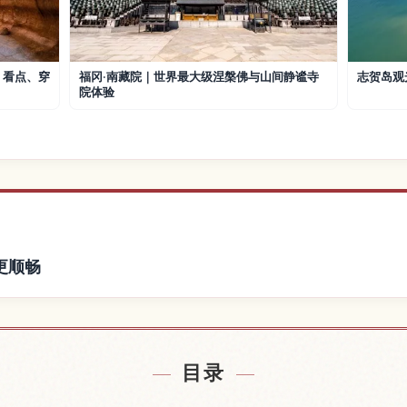
：看点、穿
福冈·南藏院｜世界最大级涅槃佛与山间静谧寺
志贺岛观
院体验
更顺畅
福冈市附近的酒店
查找志贺海神社
↗
目录