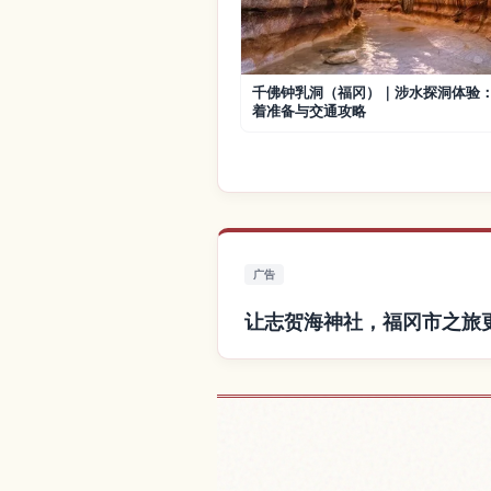
千佛钟乳洞（福冈）｜涉水探洞体验
着准备与交通攻略
广告
让志贺海神社，福冈市之旅
查找志贺海神社，