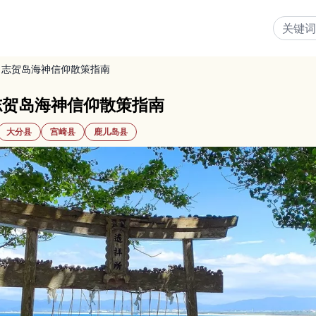
｜志贺岛海神信仰散策指南
志贺岛海神信仰散策指南
大分县
宫崎县
鹿儿岛县