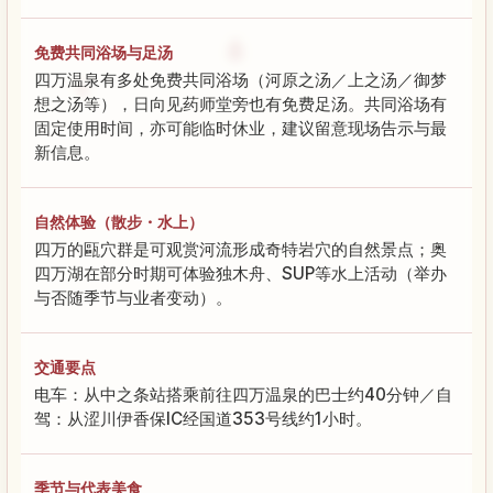
免费共同浴场与足汤
四万温泉有多处免费共同浴场（河原之汤／上之汤／御梦
想之汤等），日向见药师堂旁也有免费足汤。共同浴场有
固定使用时间，亦可能临时休业，建议留意现场告示与最
新信息。
自然体验（散步・水上）
四万的甌穴群是可观赏河流形成奇特岩穴的自然景点；奥
四万湖在部分时期可体验独木舟、SUP等水上活动（举办
与否随季节与业者变动）。
交通要点
电车：从中之条站搭乘前往四万温泉的巴士约40分钟／自
驾：从涩川伊香保IC经国道353号线约1小时。
季节与代表美食