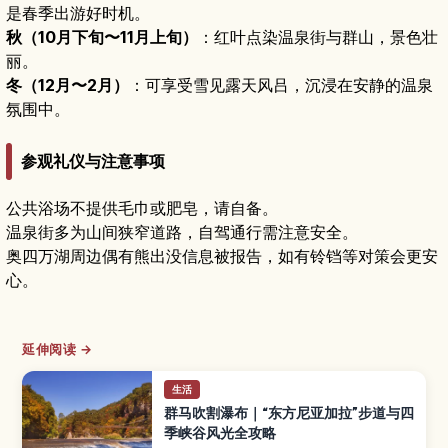
是春季出游好时机。
秋（10月下旬〜11月上旬）
：红叶点染温泉街与群山，景色壮
丽。
冬（12月〜2月）
：可享受雪见露天风吕，沉浸在安静的温泉
氛围中。
参观礼仪与注意事项
公共浴场不提供毛巾或肥皂，请自备。
温泉街多为山间狭窄道路，自驾通行需注意安全。
奥四万湖周边偶有熊出没信息被报告，如有铃铛等对策会更安
心。
延伸阅读 →
生活
群马吹割瀑布｜“东方尼亚加拉”步道与四
季峡谷风光全攻略