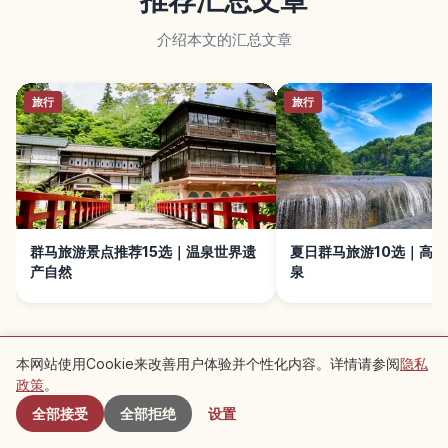
推荐汇总文章
介绍本文的汇总文章
旅行
旅行
群马旅游景点推荐15选｜温泉世界遗
夏日群马旅游10选｜高
产自然
泉
本网站使用Cookie来改善用户体验并个性化内容。详情请参阅
隐私
附近景点
政策
。
全部接受
全部拒绝
设置
附近推荐景点