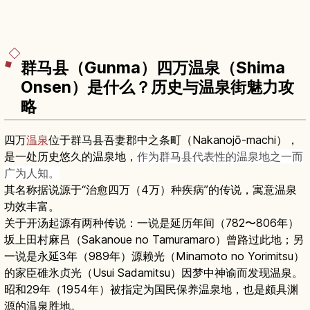
群马县（Gunma）四万温泉（Shima
Onsen）是什么？历史与温泉街魅力攻
略
四万
温泉
位于群马县吾妻郡中之条町（Nakanojō-machi），
是一处历史悠久的温泉地，
作为群马县代表性的温泉地之一而
广为人知。
其名称据说源于“治愈四万（4万）种疾病”的传说，寓意温泉
功效丰富。
关于开汤起源有两种传说：一说是延历年间（782〜806年）
坂上田村麻吕（Sakanoue no Tamuramaro）曾路过此地；另
一说是永延3年（989年）源赖光（Minamoto no Yorimitsu）
的家臣碓氷贞光（Usui Sadamitsu）因梦中神谕而发现温泉。
昭和29年（1954年）被指定为国民保养温泉地，也是颇具渊
源的温泉胜地。