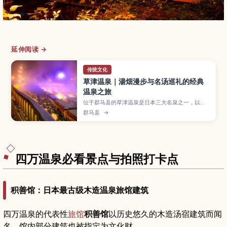
延伸阅读 →
传统文化
草津温泉｜湯畑漫步与名汤巡礼的经典
温泉之旅
位于群马县的草津温泉是日本三大名泉之一，以象
征性景点“汤畑”、高酸性的泉质和传统的“揉汤”表
群马县
→
演而闻名。本文介绍草津温泉的特色泉水、推荐的
泡汤路线、当天往返与住宿的玩法、最佳旅行季
节，以及从东京出发的交通方式和周边散步景点。
四万温泉必看景点与拍照打卡点
积善馆：日本最古级木造温泉旅馆建筑
四万温泉的代表性
旅馆
积善馆
以历史悠久的木造汤宿建筑而闻
名，馆内部分建筑也被指定为文化财。