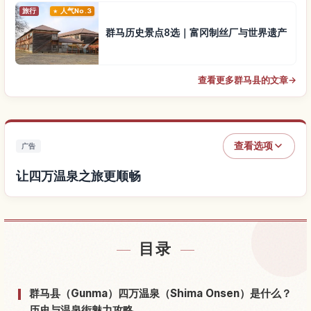
旅行
人气No.3
群马历史景点8选｜富冈制丝厂与世界遗产
查看更多群马县的文章
→
查看选项
广告
让四万温泉之旅更顺畅
查找四万温泉附近的酒店
↗
目录
查找四万温泉的体验
↗
群马县（Gunma）四万温泉（Shima Onsen）是什么？
历史与温泉街魅力攻略