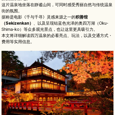
这片温泉地坐落在静谧山间，可同时感受秀丽自然与传统温泉
街的氛围。
据称是电影《千与千寻》灵感来源之一的
积善馆
（Sekizenkan）
、以及呈现钴蓝色光泽的奥四万湖（Oku-
Shima-ko）等众多观光景点，也让这里更具吸引力。
本文将详细解读四万温泉的必看亮点、玩法，以及交通方式・
费用等实用信息。