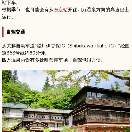
站下车。
根据季节，也可能会有从
东京站
开往四万温泉方向的高速巴士
运行。
自驾交通
从关越自动车道“涩川伊香保IC（Shibukawa-Ikaho IC）”经国
道353号线约60分钟。
四万温泉内设有多处町营停车场，自驾也很方便。