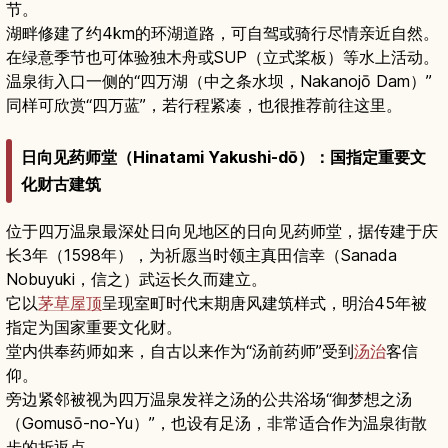
节。
湖畔修建了约4km的环湖道路，可自驾或骑行尽情亲近自然。
在绿意季节也可体验独木舟或SUP（立式桨板）等水上活动。
温泉街入口一侧的“四万湖（中之条水坝，Nakanojō Dam）”
同样可欣赏“四万蓝”，若行程紧凑，也很推荐前往这里。
日向见药师堂（Hinatami Yakushi-dō）：国指定重要文
化财古建筑
位于四万温泉最深处日向见地区的日向见药师堂，据传建于庆
长3年（1598年），为祈愿当时领主真田信幸（Sanada
Nobuyuki，信之）武运长久而建立。
它以
茅草屋顶
呈现室町时代末期唐风建筑样式，明治45年被
指定为国家重要文化财。
堂内供奉药师如来，自古以来作为“汤前药师”受到
汤治
客信
仰。
旁边紧邻被视为四万温泉发祥之汤的公共浴场“御梦想之汤
（Gomusō-no-Yu）”，也设有足汤，非常适合作为温泉街散
步的折返点。