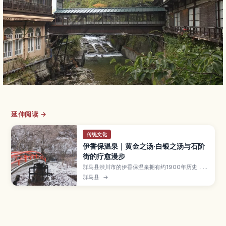
延伸阅读 →
传统文化
伊香保温泉｜黄金之汤·白银之汤与石阶
街的疗愈漫步
群马县渋川市的伊香保温泉拥有约1900年历史，以
含铁的“黄金之汤”、清澈的“白银之汤”和365级石
群马县
→
阶街而闻名。本文介绍两种泉质的功效、推荐的露
天温泉与公共浴场、沿石阶街散步的路线、伊香保
神社与周边景点，以及交通方式和行程规划建议。