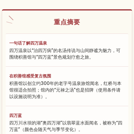
重点摘要
一句话了解四万温泉
四万温泉以“治四万病”的名汤传说与山间静谧为魅力，可
围绕积善馆与“四万蓝”景色规划疗愈之旅。
在积善馆感受复古氛围
积善馆以创立约300年的老字号温泉旅馆闻名，红桥与本
馆很适合拍照；馆内的“元禄之汤”也是招牌（使用条件请
以设施说明为准）。
四万蓝
四万川水坝的湖“奥四万湖”以翡翠蓝水面闻名，被称为“四
万蓝”（颜色会随天气与季节变化）。