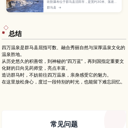
吹割瀑布位于群马县沼田市，是宽约30米、落差约
7米的壮观瀑布，被誉为“东方的尼亚加拉”，并被指
群马县
→
定为天然纪念物与名胜。本文将介绍沿溪谷设置的
步道与观景台、春季新绿和秋季红叶等四季风景、
适合拍照的角度与安全要点，以及电车和自驾前往
方式、周边旅游资讯，帮助你轻松规划一趟亲近自
然的户外小旅行。
总结
四万温泉是群马县屈指可数、融合秀丽自然与深厚温泉文化的
温泉胜地。
从历史悠久的积善馆，到神秘的“四万蓝”，再到国指定重要文
化财的日向见药师堂，亮点丰富。
造访群马时，不妨前往四万温泉，亲身感受它的魅力。
在这里放松身心，度过一段特别的时光，也能留下难忘回忆。
常见问题