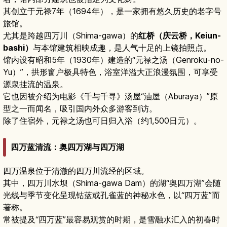
其创立于元禄7年（1694年），是一家拥有悠久历史的老字号
旅馆。
尤其是跨越四万川（Shima-gawa）的
红桥（庆云桥，Keiun-
bashi）
与本馆建筑相映成趣，是人气十足的上镜拍照点。
馆内设有昭和5年（1930年）建造的“元禄之汤（Genroku-no-
Yu）”，拱形窗户极具特色，浴室洋溢大正浪漫氛围，可享受
源泉挂流的温泉。
它也因被介绍为电影《千与千寻》汤屋“油屋（Aburaya）”原
型之一而闻名，吸引国内外众多游客到访。
除了住宿外，元禄之汤也可日归入浴（约1,500日元）。
四万蓝清流：奥四万湖与四万湖
四万温泉位于清澈的四万川流经的区域。
其中，四万川水坝（Shima-gawa Dam）的湖“奥四万湖”会随
光线与季节变化呈现钴蓝或孔雀蓝的神秘水色，以“四万蓝”而
著称。
常被提及“四万蓝”最容易观赏的时期，是雪融水汇入的初春时