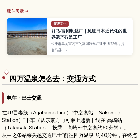
延伸阅读 →
传统文化
群马·富冈制丝厂｜见证日本近代化的世
界遗产砖造工厂
位于群马县富冈市的富冈制丝厂建于1872年，是日
本第一座官营制丝工厂，如今作为联合国教科文组
群马县
→
织世界文化遗产，见证了日本近代化与生丝出口的
历史。本文介绍东置茧所、西置茧所等标志性砖造
建筑、解说制丝流程的展览、导览行程的亮点，以
及开放时间、门票资讯和交通方式。
四万温泉怎么去：交通方式
电车・巴士交通
在JR吾妻线（Agatsuma Line）“中之条站（Nakanojō
Station）”下车（从东京方向可乘上越新干线在“高崎站
（Takasaki Station）”换乘，高崎〜中之条约50分钟）。
从中之条站乘关越交通巴士“前往四万温泉”约40分钟，在终点