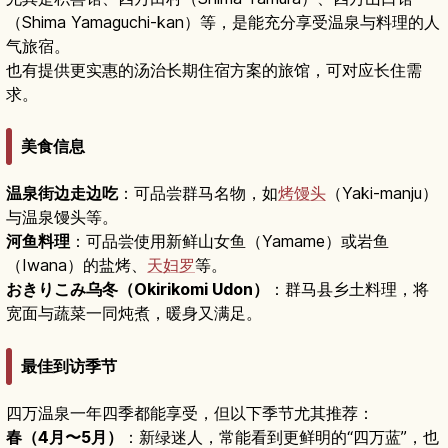
（Shima Yamaguchi-kan）等，是能充分享受温泉与料理的人
气旅宿。
也有提供更实惠的汤治长期住宿方案的旅馆，可对应长住需
求。
美食信息
温泉街边走边吃
：可品尝群马名物，如
烤馒头
（Yaki-manju）
与温泉馒头等。
河鱼料理
：可品尝使用新鲜山女鱼（Yamame）或岩鱼
（Iwana）的盐烤、
天妇罗
等。
おきりこみ乌冬（Okirikomi Udon）
：群马县乡土料理，将
宽面与蔬菜一同炖煮，暖身又满足。
最佳到访季节
四万温泉一年四季都能享受，但以下季节尤其推荐：
春（4月〜5月）
：新绿迷人，常能看到更鲜明的“四万蓝”，也