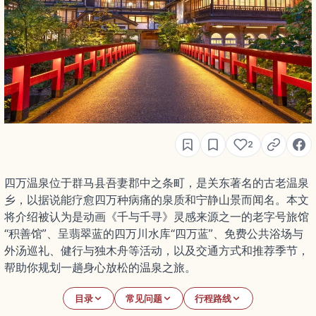
2
四万温泉位于群马县吾妻郡中之条町，是关东著名的古老温泉
乡，以据说能疗愈四万种病痛的泉质和宁静山景而闻名。本文
将介绍被认为是动画《千与千寻》灵感来源之一的老字号旅馆
“积善馆”、呈翡翠蓝的四万川水库“四万蓝”、免费公共浴场与
外汤巡礼、健行与独木舟等活动，以及交通方式和推荐季节，
帮助你规划一趟身心放松的温泉之旅。
目录
常见问题
行程路线