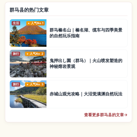
群马县的热门文章
生活
人气No.1
群马榛名山｜榛名湖、缆车与四季美景
的自然玩乐指南
旅行
人气No.2
鬼押出し園（群马）｜火山喷发塑造的
神秘熔岩景观
旅行
人气No.3
赤城山观光攻略｜大沼觉满渊自然玩法
查看更多群马县的文章
→