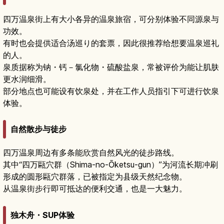
四万温泉街上有大小各异的温泉旅宿，可分别体验不同源泉与
功效。
有时也会提供适合汤巡り的套票，因此很推荐给想要温泉巡礼
的人。
泉质据称为钠・钙－氯化物・硫酸盐泉，常被评价为能让肌肤
更水润细滑。
部分地点也可能设有饮泉处，并在工作人员指引下可进行饮泉
体验。
自然散步与徒步
四万温泉周边有多条能欣赏自然风光的徒步路线。
其中“四万甌穴群（Shima-no-Ōketsu-gun）”为河流长期冲刷
形成的圆形甌穴群落，已被指定为县级天然纪念物。
从温泉街步行即可抵达的便利交通，也是一大魅力。
独木舟・SUP体验