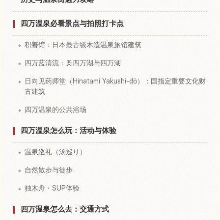
四万温泉必看景点与拍照打卡点
积善馆：日本最古级木造温泉旅馆建筑
四万蓝清流：奥四万湖与四万湖
日向见药师堂（Hinatami Yakushi-dō）：国指定重要文化财
古建筑
四万温泉的公共浴场
四万温泉怎么玩：活动与体验
温泉巡礼（汤巡り）
自然散步与徒步
独木舟・SUP体验
四万温泉怎么去：交通方式