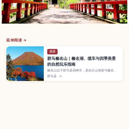
延伸阅读 →
生活
群马榛名山｜榛名湖、缆车与四季美景
的自然玩乐指南
榛名山位于群马县高崎市，是由火山地形与榛名湖
构成的著名景区，春有新绿与樱花、夏季避暑、秋
群马县
→
赏红叶、冬看雪景，一年四季景色各异。文章将介
绍榛名湖泛舟和钓鱼、乘缆车登上榛名富士远眺群
山、参拜历史悠久的榛名神社，以及推荐的徒步与
自驾路线、交通方式和适合初次来日本及亲子旅行
的实用小贴士。