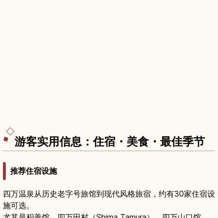
游客实用信息：住宿・美食・最佳季节
推荐住宿设施
四万温泉从历史老字号旅馆到现代风格旅宿，约有30家住宿设
施可选。
尤其是积善馆、四万田村（Shima Tamura）、四万山口馆