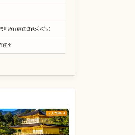
鸭川骑行前往也很受欢迎）
而闻名
人气No.3