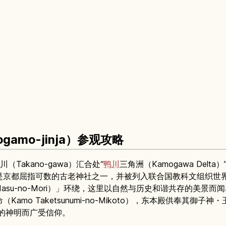
gamo-jinja）参观攻略
（Takano-gawa）汇合处“
鸭川
三角洲（Kamogawa Delta
inja），是京都屈指可数的古老神社之一，并被列入联合国教科文组
asu-no-Mori）」环绕，这里以自然与历史和谐共存的美景而
 Taketsunumi-no-Mikoto），东本殿供奉其御子神・玉依媛
活的神明而广受信仰。