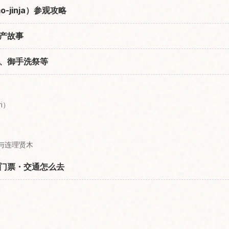
-jinja）参观攻略
产故事
、御手洗祭等
）
ri）
o）与连理贤木
门票・交通怎么去