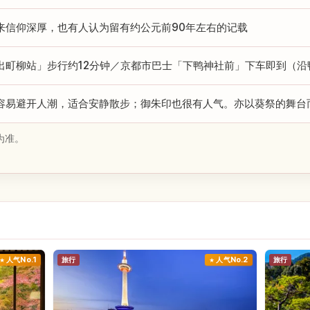
来信仰深厚，也有人认为留有约公元前90年左右的记载
出町柳站」步行约12分钟／京都市巴士「下鸭神社前」下车即到（沿
容易避开人潮，适合安静散步；御朱印也很有人气。亦以葵祭的舞台
为准。
人气No.1
旅行
人气No.2
旅行