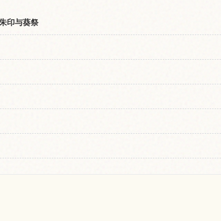
朱印与葵祭