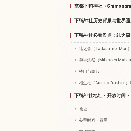
京都下鸭神社（Shimogamo
下鸭神社历史背景与世界遗
下鸭神社必看景点：糺之森
糺之森（Tadasu-no-Mori
御手洗祭（Mitarashi Matsu
楼门与舞殿
相生社（Aioi-no-Yashir
下鸭神社地址・开放时间・
地址
参拜时间・费用