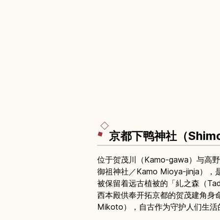
京都下鸭神社（Shimo
位于贺茂川（Kamo-gawa）与高野川
御祖神社／Kamo Mioya-j
被保留着远古植被的「糺之森（Tad
西本殿供奉开拓京都的贺茂建角身命（Kamo
Mikoto），自古作为守护人们生