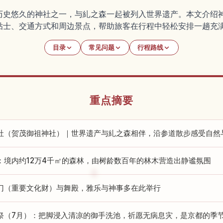
历史悠久的神社之一，与糺之森一起被列入世界遗产。本文介绍
贴士、交通方式和周边景点，帮助旅客在行程中轻松安排一趟充
目录
常见问题
行程路线
重点摘要
社（贺茂御祖神社）｜世界遗产与糺之森相伴，沿参道散步感受自然
：境内约12万4千㎡的森林，由树龄数百年的林木营造出静谧氛围
门（重要文化财）与舞殿，雅乐与神事多在此举行
祭（7月）：把脚浸入清凉的御手洗池，祈愿无病息灾，是京都的季