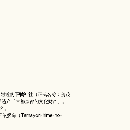
）”附近的
下鸭神社
（正式名称：贺茂
织世界遗产「古都京都的文化财产」。
闻名。
命（Tamayori-hime-no-