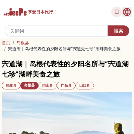
享受
日本旅行！
首页
/
岛根县
/
宍道湖｜岛根代表性的夕阳名所与“宍道湖七珍”湖畔美食之旅
宍道湖｜岛根代表性的夕阳名所与“宍道湖
七珍”湖畔美食之旅
岛根县
鸟取县
冈山县
广岛县
山口县