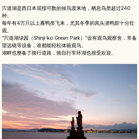
宍道湖是西日本屈指可数的候鸟渡来地，栖息鸟类超过240
种。
每年有4万只以上雁鸭类飞来，尤其冬季的凤头潜鸭群十分壮
观。
“宍道湖绿园（Shinji-ko Green Park）”设有观鸟观察舍，常备
望远镜等设备，谁都能轻松体验观鸟。
湖畔也整备了骑行道路，骑自行车环湖也很受欢迎。