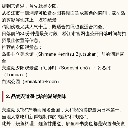
提到宍道湖，首先就是夕阳。
从松江市一侧湖岸可欣赏夕阳将湖面染成茜色的瞬间，嫁ヶ岛
的剪影浮现其上，堪称绝景。
晴朗傍晚尤其人气十足，既适合拍照也很适合约会。
日落前约30分钟是最美时段，松江市官网也公开日落时间与拍
摄最佳位置等信息。
推荐的夕阳观赏点：
岛根县立美术馆（Shimane Kenritsu Bijutsukan）前的湖畔露
台
宍道湖夕阳观景点（袖师町（Sodeshi-chō）・とるぱ
（Torupa））
白潟公园（Shirakata-kōen）
2. 品尝宍道湖七珍的湖鲜美味
宍道湖以“蚬”产地而闻名全国，大和蚬的捕捞量为日本第一。
当地人常吃用新鲜蚬制作的“蚬汤”和“蚬饭”。
此外，鳗鱼料理、鲤鱼甘露煮、鲈鱼奉书烧也都是宍道湖美食