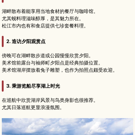
湖畔散布着能享用当地食材的餐厅与咖啡馆。
尤其蚬料理滋味醇厚，是其魅力所在。
松江市内也有和食店提供七珍套餐料理。
2. 造访夕阳观赏点
傍晚可在湖畔散步道或公园慢慢欣赏夕阳。
美术馆前露台与袖师町夕阳点是经典拍摄位置。
美术馆湖岸摆放着兔子雕塑，也作为拍照点颇受欢迎。
3. 乘游览船尽享湖上时光
在巡航中欣赏湖岸风景与鸟类身影也很推荐。
尤其日落巡航更显浪漫氛围。