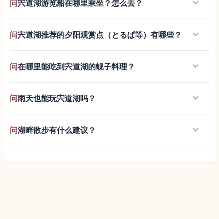
keyboard_arrow_down
问
宍道湖游览船在哪里乘坐？怎么去？
keyboard_arrow_down
问
宍道湖推荐的夕阳观赏点（とるぱ等）有哪些？
keyboard_arrow_down
问
在哪里能吃到宍道湖的蚬子料理？
keyboard_arrow_down
问
雨天也能玩宍道湖吗？
keyboard_arrow_down
问
湖畔散步有什么建议？