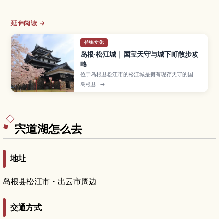
延伸阅读 →
传统文化
岛根·松江城｜国宝天守与城下町散步攻
略
位于岛根县松江市的松江城是拥有现存天守的国宝
名城，从漆黑天守可以眺望宍道湖与古老城下町的
岛根县
→
全景。本文将介绍城内展览、堀川游船、武家屋敷
林立的盐见縄手、四季风景与推荐散步路线，并附
上交通方式与游览时间建议，适合喜爱历史与拍照
的旅人安排行程。
宍道湖怎么去
地址
岛根县松江市・出云市周边
交通方式