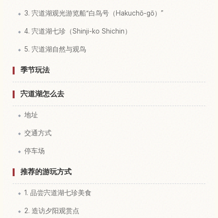
3. 宍道湖观光游览船“白鸟号（Hakuchō-gō）”
4. 宍道湖七珍（Shinji-ko Shichin）
5. 宍道湖自然与观鸟
季节玩法
宍道湖怎么去
地址
交通方式
停车场
推荐的游玩方式
1. 品尝宍道湖七珍美食
2. 造访夕阳观赏点