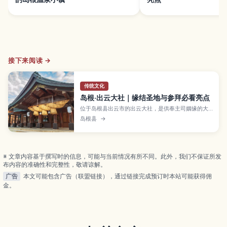
接下来阅读 →
传统文化
岛根·出云大社｜缘结圣地与参拜必看亮点
位于岛根县出云市的出云大社，是供奉主司姻缘的大
国主大神的著名神社，被视为日本代表性的缘结能量
岛根县
→
景点。文章介绍本殿和神乐殿巨型注连绳、松树林参
道、神在月特别祭典、周边景点、最佳参拜季节以及
交通与参拜礼仪，适合初次来日本或想求姻缘的旅
人。
※ 文章内容基于撰写时的信息，可能与当前情况有所不同。此外，我们不保证所发
布内容的准确性和完整性，敬请谅解。
广告
本文可能包含广告（联盟链接），通过链接完成预订时本站可能获得佣
金。