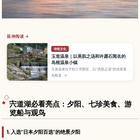
延伸阅读 →
传统文化
玉造温泉｜以美肌之汤和许愿石闻名的
岛根温泉小镇
玉造温泉位于松江市附近，以“美肌之汤”的优质泉
质、沿河分布的旅馆与足汤街景而广受欢迎。本文
岛根县
→
将介绍玉作汤神社与“愿望之石”的参拜方式、免费
足汤与温泉护肤体验、适合情侣、闺蜜和亲子入住
的旅馆与玩法、四季景色、推荐停留时间，以及交
通方式与服装建议，帮助你规划放松身心的温泉之
旅。
宍道湖必看亮点：夕阳、七珍美食、游
览船与观鸟
1. 入选“日本夕阳百选”的绝景夕阳