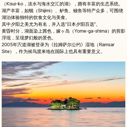
（Kisui-ko，淡水与海水交汇的湖），拥有丰富的生态系统。
湖产丰富，如蚬（Shijimi）、鲈鱼、鳗鱼等特产众多，可围绕
湖泊体验独特的饮食文化与美食。
其中夕阳之美尤为有名，并入选“日本夕阳百选”。
黄昏时分，湖面染上茜色，嫁ヶ岛（Yome-ga-shima）的剪影
浮现，呈现梦幻般的景色。
2005年宍道湖被登录为《拉姆萨尔公约》湿地（Ramsar
Site），作为候鸟渡来地在国际上也具有重要意义。