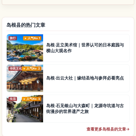
岛根县的热门文章
旅行
人气No.1
岛根·足立美术馆｜世界认可的日本庭园与
横山大观名作
传统文化
人气No.2
岛根·出云大社｜缘结圣地与参拜必看亮点
生活
人气No.3
岛根·石见银山与大森町｜龙源寺坑道与古
街漫步的世界遗产之旅
查看更多岛根县的文章
→