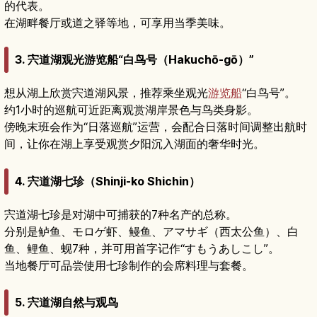
的代表。
在湖畔餐厅或道之驿等地，可享用当季美味。
3. 宍道湖观光游览船“白鸟号（Hakuchō-gō）”
想从湖上欣赏宍道湖风景，推荐乘坐观光
游览船
“白鸟号”。
约1小时的巡航可近距离观赏湖岸景色与鸟类身影。
傍晚末班会作为“日落巡航”运营，会配合日落时间调整出航时
间，让你在湖上享受观赏夕阳沉入湖面的奢华时光。
4. 宍道湖七珍（Shinji-ko Shichin）
宍道湖七珍是对湖中可捕获的7种名产的总称。
分别是鲈鱼、モロゲ虾、鳗鱼、アマサギ（西太公鱼）、白
鱼、鲤鱼、蚬7种，并可用首字记作“すもうあしこし”。
当地餐厅可品尝使用七珍制作的会席料理与套餐。
5. 宍道湖自然与观鸟