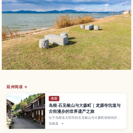
延伸阅读 →
生活
岛根·石见银山与大森町｜龙源寺坑道与
古街漫步的世界遗产之旅
位于岛根县大田市的石见银山与大森町保留街区，
曾是世界知名的银矿产地，如今以静谧而富有韵味
岛根县
→
的景致被列入世界文化遗产。本文将介绍龙源寺坑
道的参观方式、保存完好的武家宅邸与商家老屋、