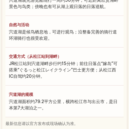
宍道湖观光游览船绕行一周约50分钟，可近距离欣赏湖畔
景色与鸟类；傍晚也有可从湖上观日落的日落巡航。
自然与活动
宍道湖是候鸟栖息地，可进行观鸟；沿整备完善的骑行道
环湖骑行也很受欢迎。
交通方式（从松江站到湖畔）
JR松江站到宍道湖畔步行约15分钟；前往日落点“嫁岛”可
搭乘“ぐるっと松江レイクライン”巴士更方便；从松江西
IC自驾约20分钟。
宍道湖的规模
宍道湖面积约79.2平方公里，横跨松江市与出云市，是日
本第7大湖泊之一。
最新信息请以官方发布或现场确认为准。