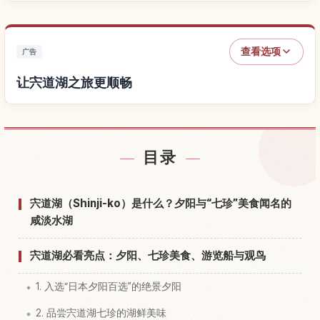
查看选项
广告
让宍道湖之旅更顺畅
查找宍道湖附近的酒店
↗
目录
查找宍道湖的体验
↗
宍道湖（Shinji-ko）是什么？夕阳与“七珍”美食闻名的
咸淡水湖
宍道湖必看亮点：夕阳、七珍美食、游览船与观鸟
1. 入选“日本夕阳百选”的绝景夕阳
2. 品尝宍道湖七珍的湖鲜美味