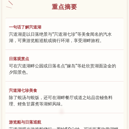
重点摘要
一句话了解宍道湖
宍道湖是以日落绝景与“宍道湖七珍”等美食闻名的汽水
湖，可乘游览船巡航或骑行环湖，享受湖畔旅程。
日落观赏点
可在宍道湖畔公园或日落名点“嫁岛”等处欣赏湖面染金的
夕阳景色。
宍道湖七珍美食
除了蜆汤与蜆饭，还可在湖畔餐厅或道之站品尝鳗鱼料
理、鲤鱼甘露煮等湖鲜风味。
游览船与日落巡航