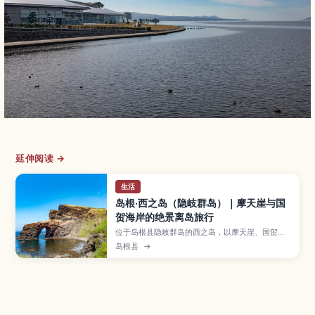
延伸阅读 →
生活
岛根·西之岛（隐岐群岛）｜摩天崖与国
贺海岸的绝景离岛旅行
位于岛根县隐岐群岛的西之岛，以摩天崖、国贺海
岸等高耸断崖和原始海岸线景观闻名，是联合国教
岛根县
→
科文组织世界地质公园的一部分。本文将介绍岛上
的经典徒步路线与海上观光船、浦乡港町的在地海
鲜、适合前往的季节与停留天数，以及从本州搭乘
渡轮前往的交通方式，帮助你规划一趟节奏悠闲的
离岛之旅。