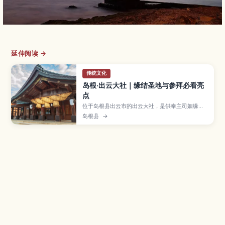
延伸阅读 →
传统文化
岛根·出云大社｜缘结圣地与参拜必看亮
点
位于岛根县出云市的出云大社，是供奉主司姻缘的
大国主大神的著名神社，被视为日本代表性的缘结
岛根县
→
能量景点。文章介绍本殿和神乐殿巨型注连绳、松
树林参道、神在月特别祭典、周边景点、最佳参拜
季节以及交通与参拜礼仪，适合初次来日本或想求
姻缘的旅人。