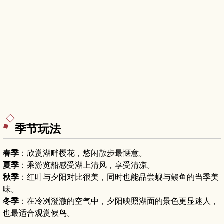
季节玩法
春季
：欣赏湖畔樱花，悠闲散步最惬意。
夏季
：乘游览船感受湖上清风，享受清凉。
秋季
：红叶与夕阳对比很美，同时也能品尝蚬与鳗鱼的当季美
味。
冬季
：在冷冽澄澈的空气中，夕阳映照湖面的景色更显迷人，
也最适合观赏候鸟。