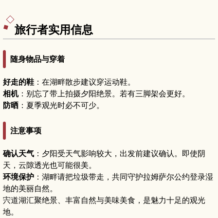
石见银山资料馆与特色咖啡馆、四季各异的风景以
及推荐路线、交通方法和停留时间建议，适合喜爱
历史与慢旅行的游客。
旅行者实用信息
随身物品与穿着
好走的鞋
：在湖畔散步建议穿运动鞋。
相机
：别忘了带上拍摄夕阳绝景。若有三脚架会更好。
防晒
：夏季观光时必不可少。
注意事项
确认天气
：夕阳受天气影响较大，出发前建议确认。即使阴
天，云隙透光也可能很美。
环境保护
：湖畔请把垃圾带走，共同守护拉姆萨尔公约登录湿
地的美丽自然。
宍道湖汇聚绝景、丰富自然与美味美食，是魅力十足的观光
地。