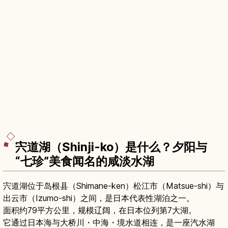
宍道湖（Shinji-ko）是什么？夕阳与
“七珍”美食闻名的咸淡水湖
宍道湖位于岛根县（Shimane-ken）松江市（Matsue-shi）与
出云市（Izumo-shi）之间，是日本代表性湖泊之一。
面积约79平方公里，规模辽阔，在日本位列第7大湖。
它通过日本海与大桥川・中海・境水道相连，是一座汽水湖