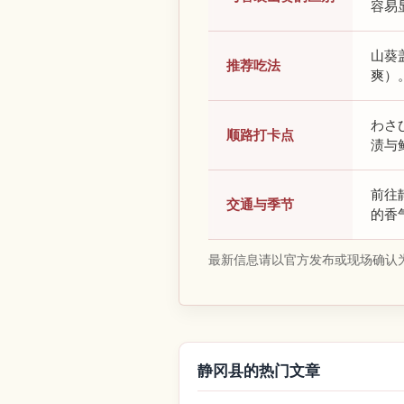
容易
山葵
推荐吃法
爽）
わさ
顺路打卡点
渍与
前往
交通与季节
的香
最新信息请以官方发布或现场确认
静冈县的热门文章