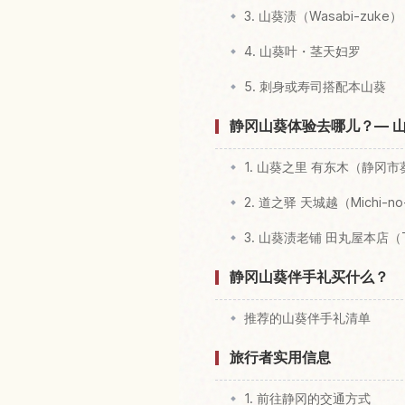
3. 山葵渍（Wasabi-zuke）
4. 山葵叶・茎天妇罗
5. 刺身或寿司搭配本山葵
静冈山葵体验去哪儿？— 
1. 山葵之里 有东木（静冈
2. 道之驿 天城越（Michi-no
3. 山葵渍老铺 田丸屋本店（Ta
静冈山葵伴手礼买什么？
推荐的山葵伴手礼清单
旅行者实用信息
1. 前往静冈的交通方式