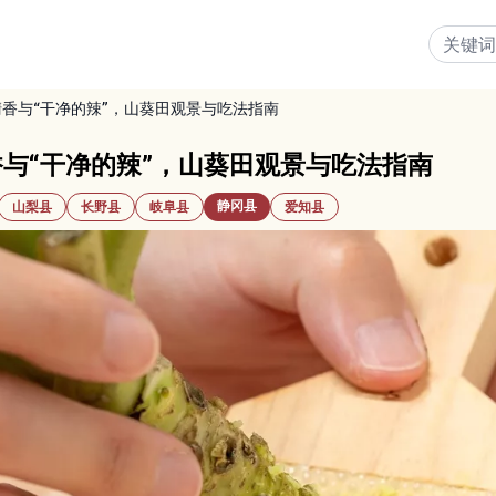
香与“干净的辣”，山葵田观景与吃法指南
与“干净的辣”，山葵田观景与吃法指南
静冈县
山梨县
长野县
岐阜县
爱知县