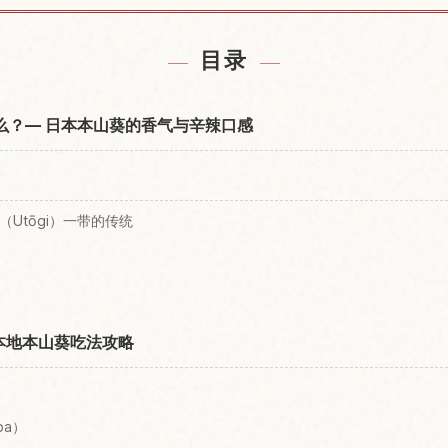
附近的酒店
查找静冈
↗
目录
什么？— 日本本山葵的香气与辛辣口感
（Utōgi）一带的传统
本地本山葵吃法攻略
）
ba）