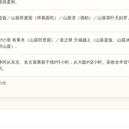
显得柔和。
盖饭／山葵荞麦面（拌着面吃）／山葵渍（酒粕）／山葵茎叶天妇罗
。
びの里 有東木（山葵田景观）／道之驿 天城越え（山葵盖饭、山葵
鲜山葵）。
静冈从东京、名古屋乘新干线约1小时，从大阪约2小时。采收全年皆
气。
为准。