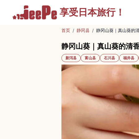
享受
日本旅行！
首页
/
静冈县
/
静冈山葵｜真山葵的清
静冈山葵｜真山葵的清香
新泻县
富山县
石川县
福井县