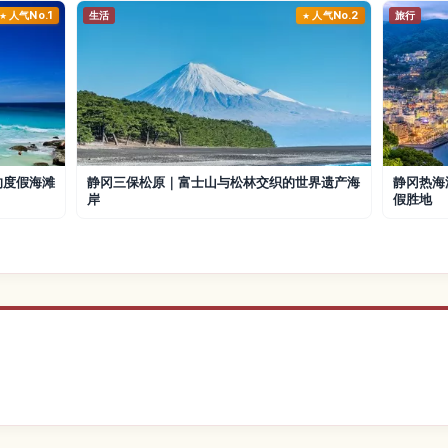
人气No.1
生活
人气No.2
旅行
的度假海滩
静冈三保松原｜富士山与松林交织的世界遗产海
静冈热海
岸
假胜地