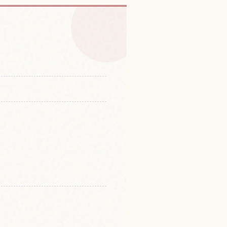
県的体验
↗