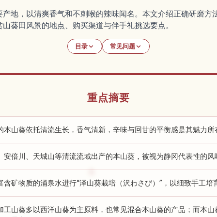
要产地，以清爽香气和不刺喉的辣味闻名。本文介绍正确研磨方
赏山葵田风景的地点、购买渠道与伴手礼挑选要点。
目录
常见问题
重点摘要
的本山葵依托清流生长，香气清新，辛味与回甘的平衡感是其魅力所
、安倍川、天城山等清流流域出产的本山葵，被视为静冈代表性的风
富含矿物质的涌泉水进行“泽山葵栽培（沢わさび）”，以细致手工培
加工山葵多以西洋山葵为主原料，也常见混合本山葵的产品；而本山