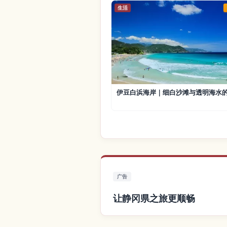
生活
伊豆白浜海岸｜细白沙滩与透明海水
广告
让静冈県之旅更顺畅