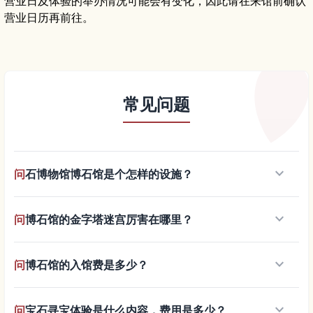
营业日及体验的举办情况可能会有变化，因此请在来馆前确认
营业日历再前往。
常见问题
keyboard_arrow_down
问
石博物馆博石馆是个怎样的设施？
keyboard_arrow_down
问
博石馆的金字塔迷宫厉害在哪里？
keyboard_arrow_down
问
博石馆的入馆费是多少？
keyboard_arrow_down
问
宝石寻宝体验是什么内容，费用是多少？