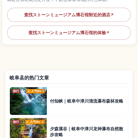
查找ストーンミュージアム博石馆附近的酒店
↗
查找ストーンミュージアム博石馆的体验
↗
岐阜县的热门文章
旅行
人气No.1
付知峡｜岐阜中津川清流瀑布森林攻略
旅行
人气No.2
夕森溪谷｜岐阜中津川龙神瀑布自然散
步攻略