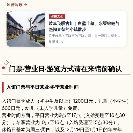
延伸阅读 →
传统文化
岐阜飞驒古川｜白壁土藏、水渠锦鲤与
热闹春祭的小镇散步
位于岐阜县飞驒市的飞驒古川，是一座以白壁土
藏、铺石小路与瀬户川水渠中游动的锦鲤闻名的宁
岐阜县
→
静小镇，也是动画电影取景地之一。本文介绍古街
与河畔散步路线、每年四月豪华花车与“起御太鼓”
登场的飞驒古川祭、酒藏巡礼与飞驒牛料理、周边
自然体验，以及从高山、名古屋前往的交通方式与
适合停留时间。
门票·营业日·游览方式请在来馆前确认
入馆门票与平日营业·冬季营业时间
入馆门票为成人（初中生及以上）1200日元，儿童（小学生）
600日元，幼儿（未入学儿童）免费。
营业时间方面，平日营业为9点至17点（入馆受理至16点30
分），冬季营业为10点至16点（入馆受理至15点30分）。
休馆日基本为周三·周四，以及12月29日至1月1日的年末年