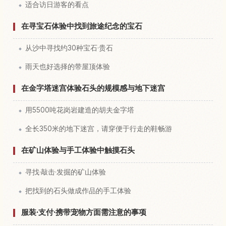
适合访日游客的看点
在寻宝石体验中找到旅途纪念的宝石
从沙中寻找约30种宝石·贵石
雨天也好选择的带屋顶体验
在金字塔迷宫体验石头的规模感与地下迷宫
用5500吨花岗岩建造的胡夫金字塔
全长350米的地下迷宫，请穿便于行走的鞋畅游
在矿山体验与手工体验中触摸石头
寻找·敲击·发掘的矿山体验
把找到的石头做成作品的手工体验
服装·支付·携带宠物方面需注意的事项