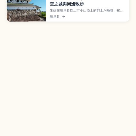
空之城與周邊散步
坐落在岐阜县郡上市小山顶上的郡上八幡城，被称
为「天空之城」，从白墙天守可以眺望郡上八幡水
岐阜县
→
乡城下町与四季变幻的群山景色。本文介绍天守观
景与城内展览、水渠交织的街道散步路线、夏季热
闹的郡上舞与附近温泉、从名古屋与高山出发的交
通方式，以及拜访时的服装准备与停留时间建议。