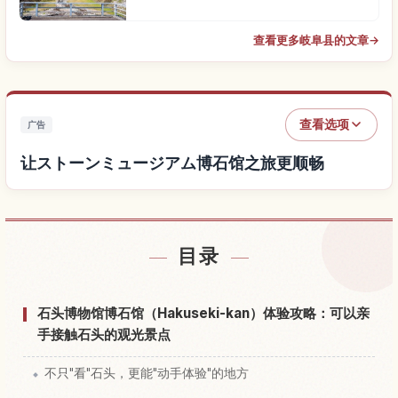
查看更多岐阜县的文章
→
查看选项
广告
让ストーンミュージアム博石馆之旅更顺畅
查找ストーンミュージアム博石馆附近的酒店
↗
目录
查找ストーンミュージアム博石馆的体验
↗
石头博物馆博石馆（Hakuseki-kan）体验攻略：可以亲
手接触石头的观光景点
不只"看"石头，更能"动手体验"的地方