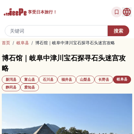
享受
日本旅行！
首页
/
岐阜县
/
博石馆｜岐阜中津川宝石探寻石头迷宫攻略
博石馆｜岐阜中津川宝石探寻石头迷宫攻
略
岐阜县
新泻县
富山县
石川县
福井县
山梨县
长野县
静冈县
爱知县