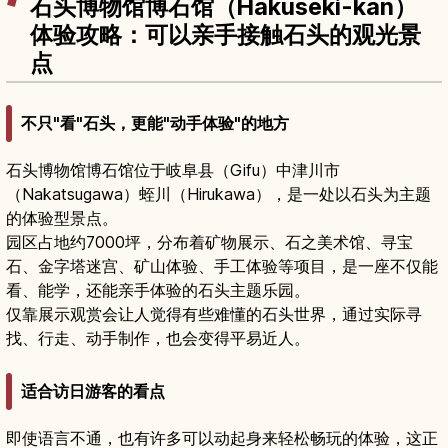
石头博物馆博石馆（Hakuseki-kan）
体验攻略：可以亲手接触石头的观光景
点
不只"看"石头，更能"动手体验"的地方
石头博物馆博石馆位于岐阜县（Gifu）中津川市
（Nakatsugawa）蛭川（Hirukawa），是一处以石头为主题
的体验型景点。
园区占地约7000坪，分布着矿物展示、石之美术馆、寻宝
石、金字塔迷宫、矿山体验、手工体验等项目，是一座不仅能
看、能学，还能亲手体验的石头主题乐园。
仅靠展示观赏会让人觉得有些难懂的石头世界，通过实际寻
找、行走、动手制作，也会变得平易近人。
适合访日游客的看点
即使语言不通，也有许多可以动起身来轻松畅玩的体验，这正