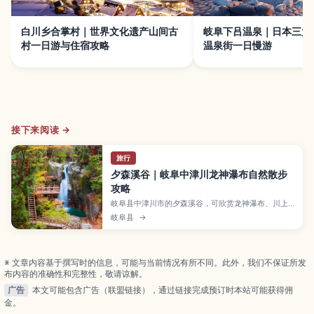
白川乡合掌村｜世界文化遗产山间古
岐阜下吕温泉｜日本三大
村一日游与住宿攻略
温泉街一日慢游
接下来阅读 →
旅行
夕森溪谷｜岐阜中津川龙神瀑布自然散步
攻略
岐阜县中津川市的夕森溪谷，可欣赏龙神瀑布、川上
川清流与红叶。本文介绍瀑布看点、步行方式、季节
岐阜县
→
乐趣与到访前须知。
※ 文章内容基于撰写时的信息，可能与当前情况有所不同。此外，我们不保证所发
布内容的准确性和完整性，敬请谅解。
广告
本文可能包含广告（联盟链接），通过链接完成预订时本站可能获得佣
金。