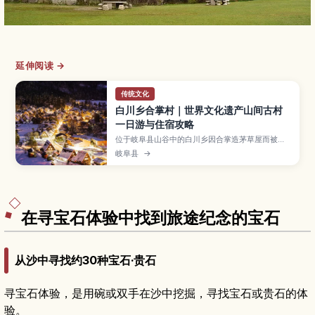
延伸阅读 →
传统文化
白川乡合掌村｜世界文化遗产山间古村
一日游与住宿攻略
位于岐阜县山谷中的白川乡因合掌造茅草屋而被登
录为世界文化遗产，是人气极高的乡村景点。文章
岐阜县
→
介绍展望台眺望全村的绝佳视角、合掌造民家内部
参观路线、四季风景与冬季点灯活动、在合掌民宿
过夜的体验，以及从高山、金泽、名古屋等地搭乘
巴士前往的交通方式与游览动线建议。
在寻宝石体验中找到旅途纪念的宝石
从沙中寻找约30种宝石·贵石
寻宝石体验，是用碗或双手在沙中挖掘，寻找宝石或贵石的体
验。