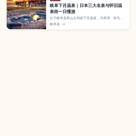
岐阜下吕温泉｜日本三大名泉与怀旧温
泉街一日慢游
位于岐阜县群山之间的下吕温泉，与草津、有马并
列日本三大名泉，以丝滑的美肌泉质和充满昭和氛
岐阜县
→
围的温泉街闻名。文章介绍足汤与河畔露天温泉、
合掌村等散步景点、飞驒牛等在地美食、最佳旅行
季节，以及从名古屋出发的交通与订房要点，帮助
首次来访的旅客轻松规划行程。