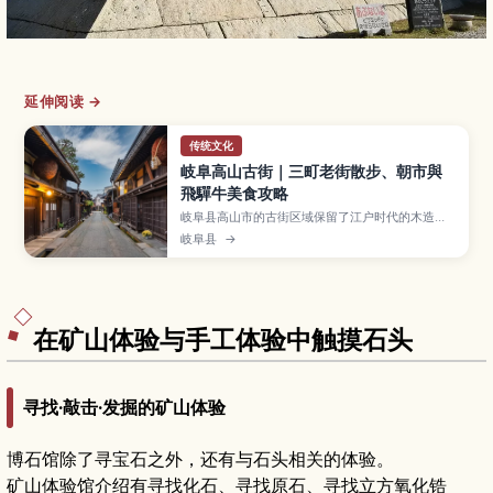
延伸阅读 →
传统文化
岐阜高山古街｜三町老街散步、朝市與
飛驒牛美食攻略
岐阜县高山市的古街区域保留了江户时代的木造町
家，被称为“三町老街”，红色中桥与清晨热闹的朝
岐阜县
→
市更是人气拍照景点。本文带你认识高山古街的必
逛区域与文化体验、飞驒牛寿司与团子等在地小
吃、四季各有魅力的旅行时间，以及从名古屋等地
前往的交通方式，适合安排半日到一日漫步行程的
旅客。
在矿山体验与手工体验中触摸石头
寻找·敲击·发掘的矿山体验
博石馆除了寻宝石之外，还有与石头相关的体验。
矿山体验馆介绍有寻找化石、寻找原石、寻找立方氧化锆