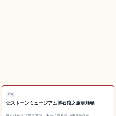
广告
让ストーンミュージアム博石馆之旅更顺畅
就近住宿让观光更方便，不妨也看看当地的特色体验。