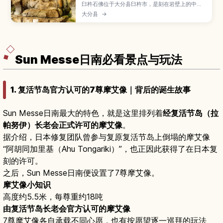
臼杵石佛位于大分县臼杵市，是刻在岩壁上的中世
磨崖佛群，被指定为日本国宝。本文整理必看佛像
大分县
→
与看点、步行参观路线与建议停留时间，以及从臼
杵站等地前往的交通方式，适合喜欢历史与静谧景
点的旅行者。
Sun Messe日南必看景点与玩法
1. 复活节岛官方认可的7尊摩艾像｜背后的诞生故事
Sun Messe日南最大的特色，就是这里排列着
经复活节岛（拉
帕努伊）长老会正式许可的摩艾像
。
据介绍，日本修复团队曾参与复原复活节岛上倒塌的摩艾像
“阿胡同加里基（Ahu Tongariki）”，也正因此获得了在日本复
刻的许可。
之后，Sun Messe日南便设置了7尊摩艾像。
摩艾像小知识
高度约5.5米，每尊重约18吨
由复活节岛长老会官方认可的摩艾像
7尊摩艾像各自承载不同心愿，也有按愿望逐一巡拜的玩法