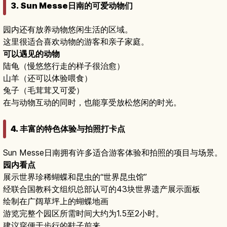
3. Sun Messe日南的可爱动物们
园内还有放养动物悠闲生活的区域。
这里很适合喜欢动物的游客和亲子家庭。
可以遇见的动物
陆龟（慢悠悠行走的样子很治愈）
山羊（还可以体验喂食）
兔子（毛茸茸又可爱）
在与动物互动的同时，也能享受放松悠闲的时光。
4. 丰富的特色体验与拍照打卡点
Sun Messe日南拥有许多适合游客体验和拍照的项目与场景。
园内看点
展示世界珍稀蝴蝶和昆虫的“世界昆虫馆”
经联合国教科文组织总部认可的43块世界遗产展示面板
绘制在广阔草坪上的蝴蝶地画
游览完整个园区所需时间大约为1.5至2小时。
建议穿便于步行的鞋子前来。