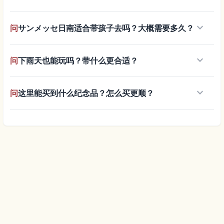
keyboard_arrow_down
问
サンメッセ日南适合带孩子去吗？大概需要多久？
keyboard_arrow_down
问
下雨天也能玩吗？带什么更合适？
keyboard_arrow_down
问
这里能买到什么纪念品？怎么买更顺？