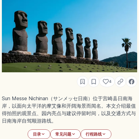
4
Sun Messe Nichinan（サンメッセ日南）位于宫崎县日南海
岸，以面向太平洋的摩艾像和开阔海景而闻名。本文介绍最值
得拍照的观景点、园内亮点与建议停留时间，以及交通方式与
日南海岸自驾顺游路线。
目录
常见问题
行程路线