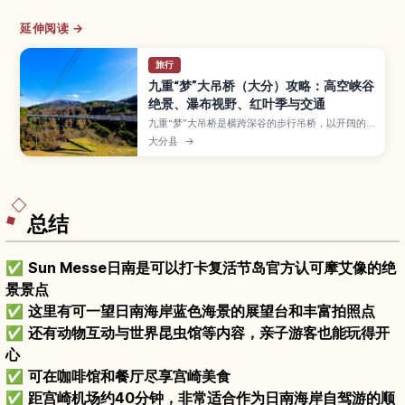
延伸阅读 →
旅行
九重“梦”大吊桥（大分）攻略：高空峡谷
绝景、瀑布视野、红叶季与交通
九重“梦”大吊桥是横跨深谷的步行吊桥，以开阔的
高空景色和震撼的峡谷视野闻名。本文介绍桥上能
大分县
→
看到的瀑布与群山、红叶最佳时段、建议停留时
间、交通方式与自驾路线，适合想看绝景的九州旅
行者。
总结
✅
Sun Messe日南是可以打卡复活节岛官方认可摩艾像的绝
景景点
✅
这里有可一望日南海岸蓝色海景的展望台和丰富拍照点
✅
还有动物互动与世界昆虫馆等内容，亲子游客也能玩得开
心
✅
可在咖啡馆和餐厅尽享宫崎美食
✅
距宫崎机场约40分钟，非常适合作为日南海岸自驾游的顺