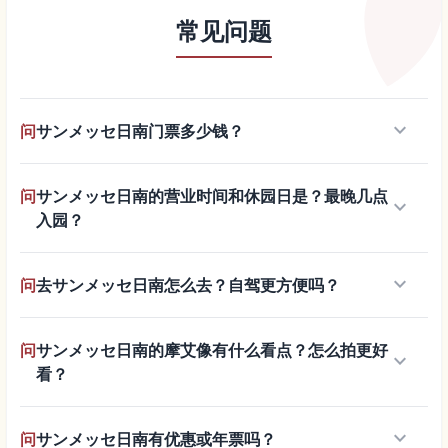
常见问题
keyboard_arrow_down
问
サンメッセ日南门票多少钱？
问
サンメッセ日南的营业时间和休园日是？最晚几点
keyboard_arrow_down
入园？
keyboard_arrow_down
问
去サンメッセ日南怎么去？自驾更方便吗？
问
サンメッセ日南的摩艾像有什么看点？怎么拍更好
keyboard_arrow_down
看？
keyboard_arrow_down
问
サンメッセ日南有优惠或年票吗？