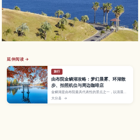
延伸阅读 →
旅行
由布院金鳞湖攻略：梦幻晨雾、环湖散
步、拍照机位与周边咖啡店
金鳞湖是由布院最具代表性的景点之一，以清晨薄
雾的梦幻氛围闻名。本文介绍最佳观赏时段与季
大分县
→
节、环湖散步路线、好拍的取景点，以及汤之坪街
道、咖啡店等周边顺游建议，适合慢旅行与摄影爱
好者。