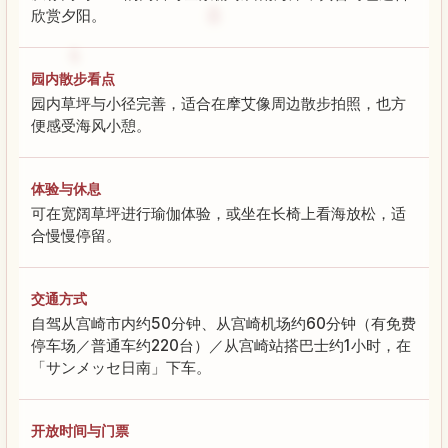
欣赏夕阳。
园内散步看点
园内草坪与小径完善，适合在摩艾像周边散步拍照，也方
便感受海风小憩。
体验与休息
可在宽阔草坪进行瑜伽体验，或坐在长椅上看海放松，适
合慢慢停留。
交通方式
自驾从宫崎市内约50分钟、从宫崎机场约60分钟（有免费
停车场／普通车约220台）／从宫崎站搭巴士约1小时，在
「サンメッセ日南」下车。
开放时间与门票