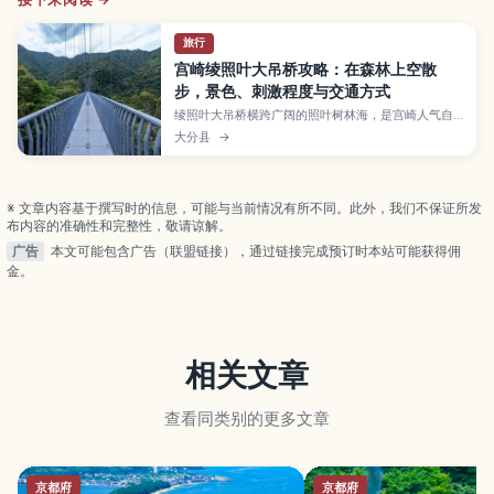
旅行
宫崎绫照叶大吊桥攻略：在森林上空散
步，景色、刺激程度与交通方式
绫照叶大吊桥横跨广阔的照叶树林海，是宫崎人气自
然景点之一，走在桥上能俯瞰森林与溪谷，视野开阔
大分县
→
又带点刺激。本文整理最佳观景与拍照点、建议停留
时间、桥的高度与摇晃体感，以及到达方式与周边散
步路线。
※ 文章内容基于撰写时的信息，可能与当前情况有所不同。此外，我们不保证所发
布内容的准确性和完整性，敬请谅解。
广告
本文可能包含广告（联盟链接），通过链接完成预订时本站可能获得佣
金。
相关文章
查看同类别的更多文章
京都府
京都府