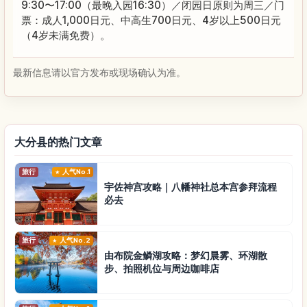
9:30〜17:00（最晚入园16:30）／闭园日原则为周三／门
票：成人1,000日元、中高生700日元、4岁以上500日元
（4岁未满免费）。
最新信息请以官方发布或现场确认为准。
大分县的热门文章
旅行
人气No.1
宇佐神宫攻略｜八幡神社总本宫参拜流程
必去
旅行
人气No.2
由布院金鳞湖攻略：梦幻晨雾、环湖散
步、拍照机位与周边咖啡店