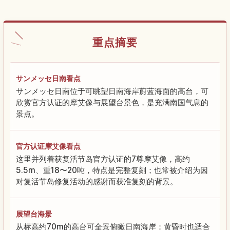
重点摘要
サンメッセ日南看点
サンメッセ日南位于可眺望日南海岸蔚蓝海面的高台，可
欣赏官方认证的摩艾像与展望台景色，是充满南国气息的
景点。
官方认证摩艾像看点
这里并列着获复活节岛官方认证的7尊摩艾像，高约
5.5m、重18〜20吨，特点是完整复刻；也常被介绍为因
对复活节岛修复活动的感谢而获准复刻的背景。
展望台海景
从标高约70m的高台可全景俯瞰日南海岸；黄昏时也适合