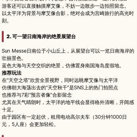
游客还可以直接触摸摩艾像，不妨一边散步一边拍照留念。
以太平洋为背景与摩艾像合影，绝对会成为宫崎旅行的高光时
刻。
2. 可一望日南海岸的绝景展望台
Sun Messe日南位于小山丘上，从展望台可以一览日南海岸的
壮丽景色。
蓝色大海与天空交织的绝景，仿佛置身南国海岛度假地。
推荐玩法
在“天空之塔”欣赏全景视野，同时远眺摩艾像与太平洋
仿佛朝大海荡出去的“天空秋千”是SNS上的热门拍照点
也推荐与7彩“预言者像”合影留念
尤其在天气晴朗时，太平洋的地平线会显得格外清晰，开阔感
十足。
由于园区有一定起伏，租用电动高尔夫车（30分钟1000日
元，5人座）会更加轻松。