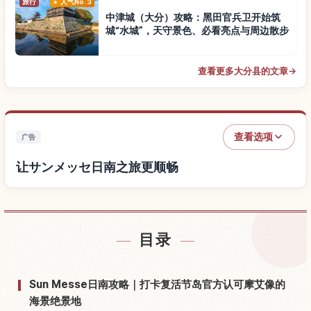
旅行
人气No.3
中津城（大分）攻略：黑田官兵卫开始筑
城“水城”，天守景色、必看亮点与周边散步
查看更多大分县的文章
→
查看选项
广告
让サンメッセ日南之旅更顺畅
查找サンメッセ日南附近的酒店
↗
目录
查找サンメッセ日南的体验
↗
Sun Messe日南攻略｜打卡复活节岛官方认可摩艾像的
海景绝景地