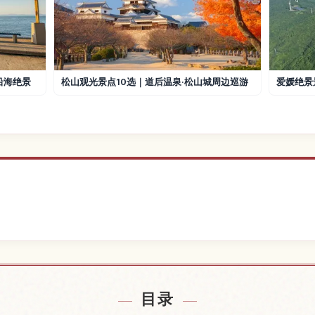
沿海绝景
松山观光景点10选｜道后温泉·松山城周边巡游
爱媛绝景
附近的酒店
查找松山
↗
目录