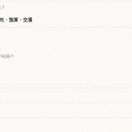
名？
吃・预算・交通
手礼吗？