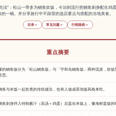
同吃法”：松山一带多为鲷鱼炊饭，今治则流行把鲷鱼刺身配生鸡
味的一碗。并分享旅行中不踩雷的选店要点与搭配的当地美食。
目录
常见问题
行程路线
重点摘要
媛的鲷鱼饭分为「松山鲷鱼饭」与「宇和岛鲷鱼饭」两种流派，炊饭
意思。
鲷鱼与米饭一起炊煮的传统做法，也有人做成茶泡饭风格来吃。
鲷鱼刺身拌入特制酱汁（高汤＋鸡蛋）后盖在米饭上，像海鲜盖饭的