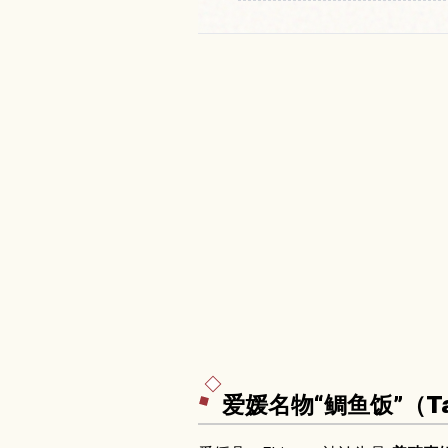
爱媛名物“鲷鱼饭”（Ta