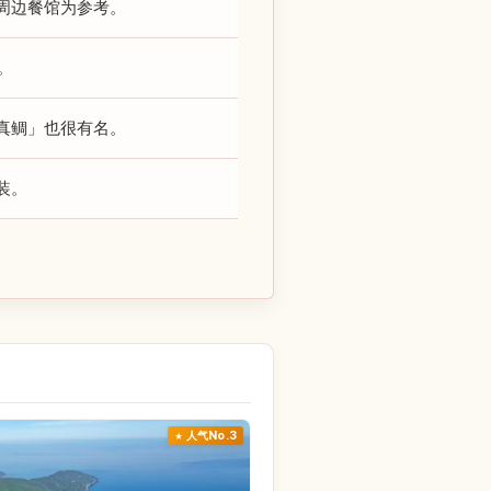
周边餐馆为参考。
元。
真鲷」也很有名。
装。
人气No.3