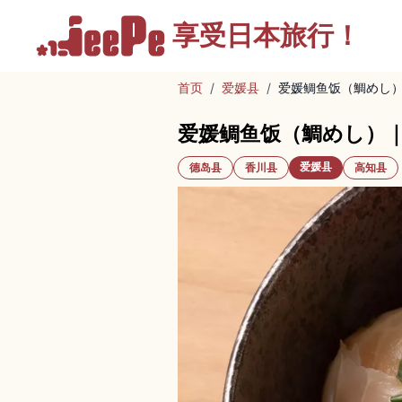
享受
日本旅行！
首页
/
爱媛县
/
爱媛鲷鱼饭（鯛めし）
爱媛鲷鱼饭（鯛めし）｜
爱媛县
德岛县
香川县
高知县