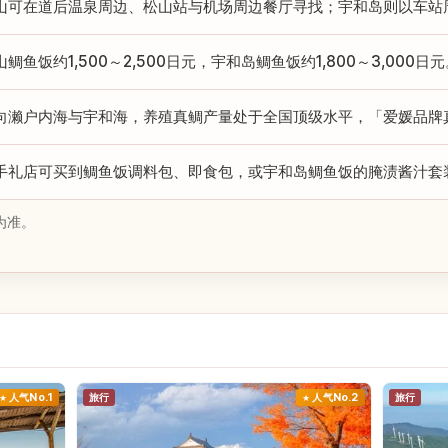
山可在道后温泉周边、松山站与机场周边餐厅寻找；宇和岛则以车站
山鲷鱼饭约1,500～2,500日元，宇和岛鲷鱼饭约1,800～3,000日
向濑户内海与宇和海，养殖真鲷产量处于全国顶级水平，「爱媛品牌
手礼店可买到鲷鱼饭调料包、即食包，或宇和岛鲷鱼饭的腌渍酱汁套
为准。
人气No.1
旅行
人气No.2
旅行