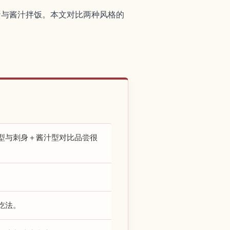
蛋与酱汁拌饭。本文对比两种风格的
型与刺身＋酱汁型对比品尝很
吃法。