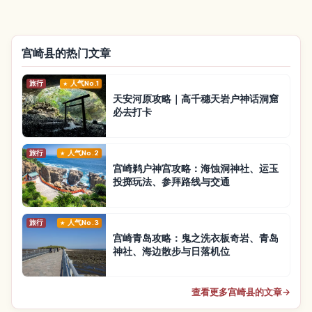
宫崎县的热门文章
旅行
人气No.1
天安河原攻略｜高千穗天岩户神话洞窟
必去打卡
旅行
人气No.2
宫崎鹈户神宫攻略：海蚀洞神社、运玉
投掷玩法、参拜路线与交通
旅行
人气No.3
宫崎青岛攻略：鬼之洗衣板奇岩、青岛
神社、海边散步与日落机位
查看更多宫崎县的文章
→