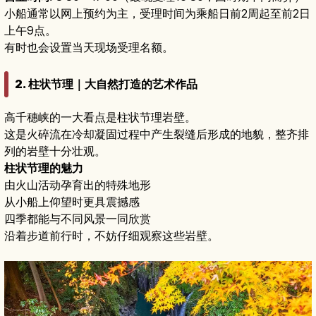
小船通常以网上预约为主，受理时间为乘船日前2周起至前2日
上午9点。
有时也会设置当天现场受理名额。
2. 柱状节理｜大自然打造的艺术作品
高千穗峡的一大看点是柱状节理岩壁。
这是火碎流在冷却凝固过程中产生裂缝后形成的地貌，整齐排
列的岩壁十分壮观。
柱状节理的魅力
由火山活动孕育出的特殊地形
从小船上仰望时更具震撼感
四季都能与不同风景一同欣赏
沿着步道前行时，不妨仔细观察这些岩壁。