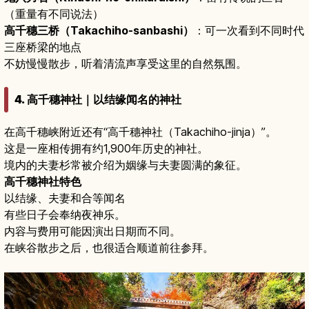
（重量有不同说法）
高千穗三桥（Takachiho-sanbashi）
：可一次看到不同时代
三座桥梁的地点
不妨慢慢散步，听着清流声享受这里的自然氛围。
4. 高千穗神社｜以结缘闻名的神社
在高千穗峡附近还有“高千穗神社（Takachiho-jinja）”。
这是一座相传拥有约1,900年历史的神社。
境内的夫妻杉常被介绍为姻缘与夫妻圆满的象征。
高千穗神社特色
以结缘、夫妻和合等闻名
有些日子会奉纳夜神乐。
内容与费用可能因演出日期而不同。
在峡谷散步之后，也很适合顺道前往参拜。