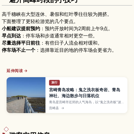
高千穗峡在大型连休、暑假和红叶季往往较为拥挤。
下面整理了更轻松游览的几个要点。
小船建议提前预约
：预约开放时间为2周前上午9点。
早点到达
：停车场和步道通常相对更空一些。
尽量选择平日前往
：有些日子人流会相对缓和。
停车场不止一个
：选择靠近目的地的停车场会更省力。
延伸阅读 →
旅行
宫崎青岛攻略：鬼之洗衣板奇岩、青岛
神社、海边散步与日落机位
青岛是宫崎市近郊的人气海岛，以“鬼之洗衣板”波
纹奇岩和青岛神社闻名，氛围轻松好走。本文整理
宫崎县
→
环岛散步路线、海滩与日落观赏点、拍照机位、交
通方式，以及与日南海岸一日游的搭配建议。