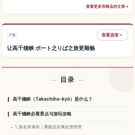
查看更多宫崎县的文章
→
查看选项
广告
让高千穂峡 ボート之りば之旅更顺畅
查找高千穂峡 ボート之りば附近的酒店
↗
目录
查找高千穂峡 ボート之りば的体验
↗
高千穗峡（Takachiho-kyō）是什么？
高千穗峡必看景点与游玩攻略
1. 真名井瀑布｜乘船近距离欣赏绝景