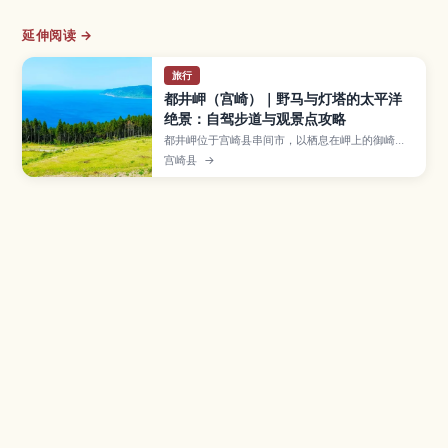
延伸阅读 →
旅行
都井岬（宫崎）｜野马与灯塔的太平洋
绝景：自驾步道与观景点攻略
都井岬位于宫崎县串间市，以栖息在岬上的御崎马
（野马）、白色灯塔和壮阔太平洋景色闻名。本文
宫崎县
→
整理必看观景点、轻松徒步路线、建议停留时间、
最佳观景时段、交通方式与周边顺游景点。