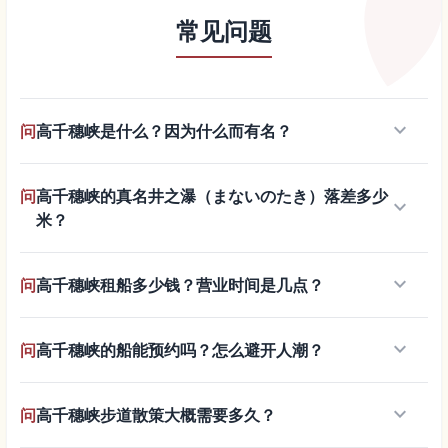
常见问题
keyboard_arrow_down
问
高千穗峡是什么？因为什么而有名？
问
高千穗峡的真名井之瀑（まないのたき）落差多少
keyboard_arrow_down
米？
keyboard_arrow_down
问
高千穗峡租船多少钱？营业时间是几点？
keyboard_arrow_down
问
高千穗峡的船能预约吗？怎么避开人潮？
keyboard_arrow_down
问
高千穗峡步道散策大概需要多久？