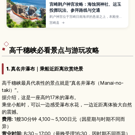
宫崎鹈户神宫攻略：海蚀洞神社、运玉
投掷玩法、参拜路线与交通
鹈户神宫位于宫崎日南海岸的悬崖之上，本殿坐落
在海蚀洞窟内，景色独特又充满神秘感。本文介绍
宫崎县
→
必看风景与拍照点、名物“运玉”投掷的玩法与技
巧、参拜流程和所需时间，以及交通方式与周边海
岸景点。
高千穗峡必看景点与游玩攻略
1. 真名井瀑布｜乘船近距离欣赏绝景
高千穗峡最具代表性的景点就是“真名井瀑布（Manai-no-
taki）”。
据介绍，这是一座高约17米的瀑布。
乘坐小船时，可以一边感受瀑布水花，一边近距离体验大自然
的震撼。
费用:
1艘30分钟 4,100～5,100日元（因星期与时期不同而
异）
营业时间:
8:30～17:00（最晚受理16:30，因时期不同而异）