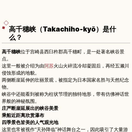
高千穗峡（Takachiho-kyō）是什
么？
高千穗峡
位于宫崎县西臼杵郡高千穗町，是一处著名峡谷景
点。
这里一般被介绍为由
阿苏
火山火碎流冷却凝固后，再经五濑川
侵蚀形成的地貌。
两侧断崖延伸的壮丽景观，被指定为日本国家名胜与天然纪念
物。
峡谷中还能看到被称为柱状节理的独特地形，带有仿佛神话世
界般的神秘氛围。
庄严断崖延展出的峡谷美景
乘船近距离欣赏瀑布
四季景色皆美的人气观光地
这里也常被视作“天孙降临”神话舞台之一，因此吸引了大量游