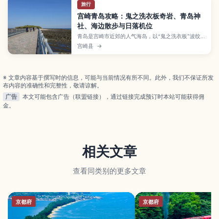
旅行
宫崎青岛攻略：鬼之洗衣板奇岩、青岛神
社、海边散步与日落机位
青岛是宫崎市近郊的人气海岛，以“鬼之洗衣板”波纹
奇岩和青岛神社闻名，氛围轻松好走。本文整理环岛
宫崎县
→
散步路线、海滩与日落观赏点、拍照机位、交通方
式，以及与日南海岸一日游的搭配建议。
※ 文章内容基于撰写时的信息，可能与当前情况有所不同。此外，我们不保证所发
布内容的准确性和完整性，敬请谅解。
广告
本文可能包含广告（联盟链接），通过链接完成预订时本站可能获得佣
金。
相关文章
查看同类别的更多文章
京都府
京都府