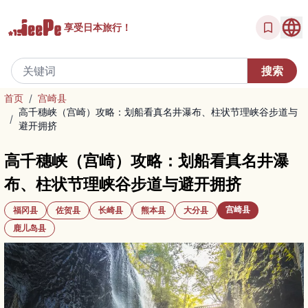
享受
日本旅行！
首页
/
宫崎县
高千穗峡（宫崎）攻略：划船看真名井瀑布、柱状节理峡谷步道与
/
避开拥挤
高千穗峡（宫崎）攻略：划船看真名井瀑
布、柱状节理峡谷步道与避开拥挤
宫崎县
福冈县
佐贺县
长崎县
熊本县
大分县
鹿儿岛县