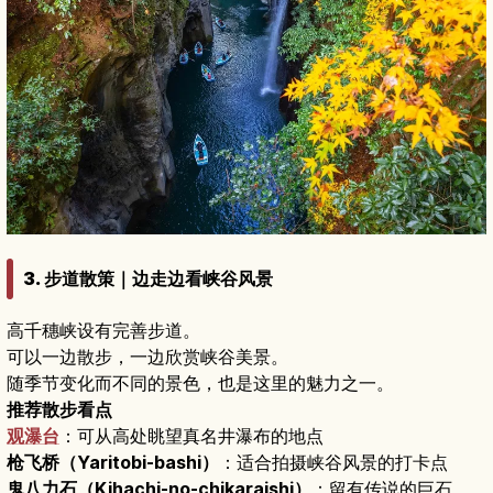
3. 步道散策｜边走边看峡谷风景
高千穗峡设有完善步道。
可以一边散步，一边欣赏峡谷美景。
随季节变化而不同的景色，也是这里的魅力之一。
推荐散步看点
观瀑台
：可从高处眺望真名井瀑布的地点
枪飞桥（Yaritobi-bashi）
：适合拍摄峡谷风景的打卡点
鬼八力石（Kihachi-no-chikaraishi）
：留有传说的巨石