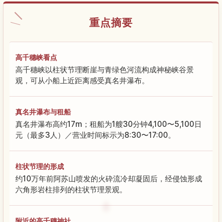
重点摘要
高千穗峡看点
高千穗峡以柱状节理断崖与青绿色河流构成神秘峡谷景
观，可从小船上近距离感受真名井瀑布。
真名井瀑布与租船
真名井瀑布高约17m；租船为1艘30分钟4,100〜5,100日
元（最多3人）／营业时间标示为8:30〜17:00。
柱状节理的形成
约10万年前阿苏山喷发的火砕流冷却凝固后，经侵蚀形成
六角形岩柱排列的柱状节理景观。
附近的高千穗神社