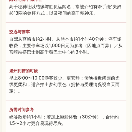
高千穗神社以结缘与胜负运闻名，常被介绍有牵手绕“夫妇
杉”3圈的参拜方式，以及夜间的高千穗神乐。
交通与停车
自驾从宫崎市约2小时、从熊本市约1小时40分钟；停车场
收费，主要停车场以1,000日元为参考（因地点而异）／从
宫崎站搭巴士到高千穗巴士中心约3小时。
避开拥挤的时段
早上8:00〜10:00游客较少、更安静；傍晚接近闭园前光
线更柔和，适合拍出梦幻景色（拥挤与受理情况视当天而
定）。
所需时间参考
峡谷散步约1小时；若加上游船体验（30分钟），合计约
1.5〜2小时更容易玩得尽兴。