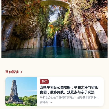
延伸阅读 →
旅行
宫崎平和台公园攻略：平和之塔与埴轮
庭园，散步路线、观景点与亲子玩法
平和台公园位于宫崎市的高台，是绿意丰富的散步
好去处，以“平和之塔”和埴轮庭园闻名。本文整理
宫崎县
→
公园看点、观景与拍照位置、轻松步道与亲子体
验，并介绍交通方式及与市区周边景点的顺游建