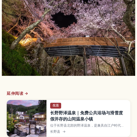
延伸阅读 →
生活
长野野泽温泉｜免费公共浴场与滑雪度
假并存的山间温泉小镇
位于长野县北部的野泽温泉，是兼具自江户时代延
续至今的汤治文化与粉雪滑雪胜地的人气温泉街。
长野县
→
本文介绍遍布镇内的13处公共浴场与入浴礼仪、冬