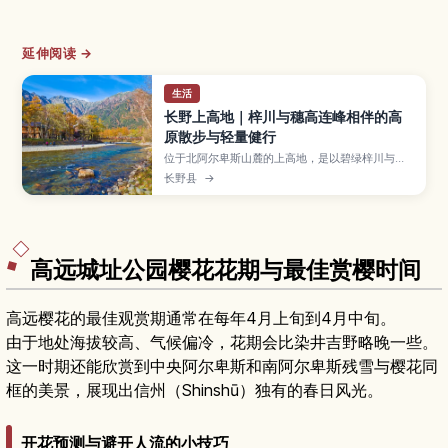
延伸阅读 →
生活
长野上高地｜梓川与穗高连峰相伴的高
原散步与轻量健行
位于北阿尔卑斯山麓的上高地，是以碧绿梓川与穗
高连峰山景闻名的高原山岳景区。本文介绍河童
长野县
→
桥、大正池、明神池等经典景点的步行路线与难
度、四季风景与适合的服装装备、巴士进出方式与
私家车管制规则，并提供第一次来访也能安心享受
自然的健行小技巧。
高远城址公园樱花花期与最佳赏樱时间
高远樱花的最佳观赏期通常在每年4月上旬到4月中旬。
由于地处海拔较高、气候偏冷，花期会比染井吉野略晚一些。
这一时期还能欣赏到中央阿尔卑斯和南阿尔卑斯残雪与樱花同
框的美景，展现出信州（Shinshū）独有的春日风光。
开花预测与避开人流的小技巧