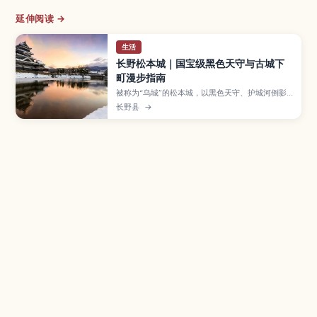
延伸阅读 →
生活
长野松本城｜国宝级黑色天守与古城下
町漫步指南
被称为“乌城”的松本城，以黑色天守、护城河倒影
与远处阿尔卑斯群山交织出的景致而闻名，是日本
长野县
→
的国宝城之一。本文介绍天守内部的参观重点与陡
峭楼梯的注意事项、夜间灯光秀和樱花、雪景等季
节亮点，以及从松本站前往的交通方式、周边城下
町街道、美术馆与在地美食，帮助你规划一日悠闲
城郭散步行程。