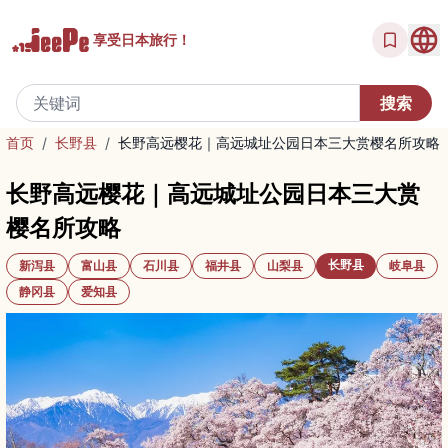
享受
日本旅行！
首页
/
长野县
/
长野高远樱花｜高远城址公园日本三大赏樱名所攻略
长野高远樱花｜高远城址公园日本三大赏
樱名所攻略
长野县
新泻县
富山县
石川县
福井县
山梨县
岐阜县
静冈县
爱知县