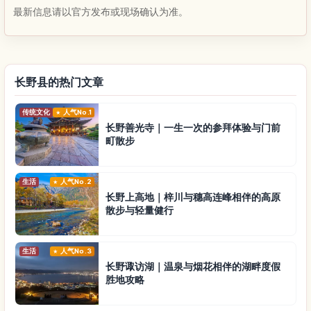
最新信息请以官方发布或现场确认为准。
长野县的热门文章
传统文化
人气No.1
长野善光寺｜一生一次的参拜体验与门前
町散步
生活
人气No.2
长野上高地｜梓川与穗高连峰相伴的高原
散步与轻量健行
生活
人气No.3
长野诹访湖｜温泉与烟花相伴的湖畔度假
胜地攻略