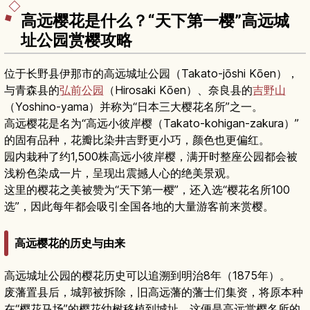
高远樱花是什么？“天下第一樱”高远城
址公园赏樱攻略
位于长野县伊那市的高远城址公园（Takato-jōshi Kōen），
与青森县的
弘前公园
（Hirosaki Kōen）、奈良县的
吉野山
（Yoshino-yama）并称为“日本三大樱花名所”之一。
高远樱花是名为“高远小彼岸樱（Takato-kohigan-zakura）”
的固有品种，花瓣比染井吉野更小巧，颜色也更偏红。
园内栽种了约1,500株高远小彼岸樱，满开时整座公园都会被
浅粉色染成一片，呈现出震撼人心的绝美景观。
这里的樱花之美被赞为“天下第一樱”，还入选“樱花名所100
选”，因此每年都会吸引全国各地的大量游客前来赏樱。
高远樱花的历史与由来
高远城址公园的樱花历史可以追溯到明治8年（1875年）。
废藩置县后，城郭被拆除，旧高远藩的藩士们集资，将原本种
在“樱花马场”的樱花幼树移植到城址，这便是高远赏樱名所的