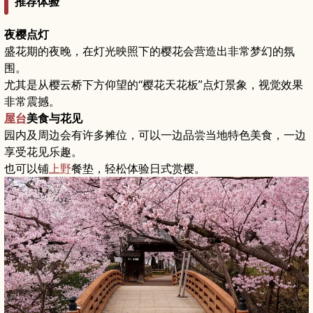
推荐体验
夜樱点灯
盛花期的夜晚，在灯光映照下的樱花会营造出非常梦幻的氛
围。
尤其是从樱云桥下方仰望的“樱花天花板”点灯景象，视觉效果
非常震撼。
屋台
美食与花见
园内及周边会有许多摊位，可以一边品尝当地特色美食，一边
享受花见乐趣。
也可以铺
上野
餐垫，轻松体验日式赏樱。