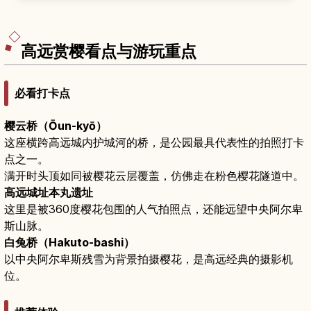
季滑雪与滑雪板旺季、夏季绿意盎然时的散步与活
动、旅馆与民宿的选择要点，以及从长野站出发的
交通方式和巴士资讯，让你一年四季都能玩转野泽
温泉。
高远赏樱看点与游玩重点
必看打卡点
樱云桥（Ōun-kyō）
这座横跨高远城内护城河的桥，是公园最具代表性的拍照打卡
点之一。
满开时头顶如同被樱花云层覆盖，仿佛走在粉色樱花隧道中。
高远城址本丸遗址
这里是被360度樱花包围的人气拍照点，还能远望中央阿尔卑
斯山脉。
白兔桥（Hakuto-bashi）
以中央阿尔卑斯残雪为背景拍摄樱花，是高远经典的摄影机
位。