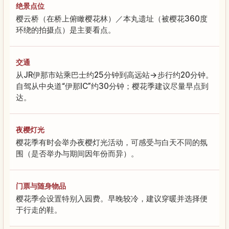
绝景点位
樱云桥（在桥上俯瞰樱花林）／本丸遗址（被樱花360度
环绕的拍摄点）是主要看点。
交通
从JR伊那市站乘巴士约25分钟到高远站→步行约20分钟。
自驾从中央道“伊那IC”约30分钟；樱花季建议尽量早点到
达。
夜樱灯光
樱花季有时会举办夜樱灯光活动，可感受与白天不同的氛
围（是否举办与期间因年份而异）。
门票与随身物品
樱花季会设置特别入园费。早晚较冷，建议穿暖并选择便
于行走的鞋。