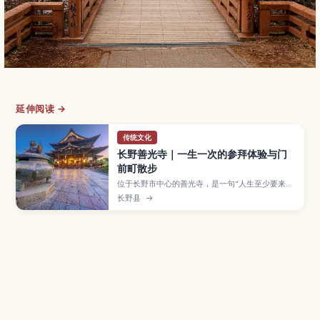
延伸阅读 →
传统文化
长野善光寺｜一生一次的参拜体验与门
前町散步
位于长野市中心的善光寺，是一句“人生至少要来一
次善光寺参拜”而闻名的古老寺院，清晨诵经仪式与
长野县
→
御戒坛巡礼、寺前参道商店街都充满独特氛围。本
文介绍本堂与山门的看点、御朱印与护身符的领取
方式、周边咖啡馆与在地美食，以及从长野站前往
的交通方式与推荐散步路线，让你轻松规划经典的
长野市区半日游。