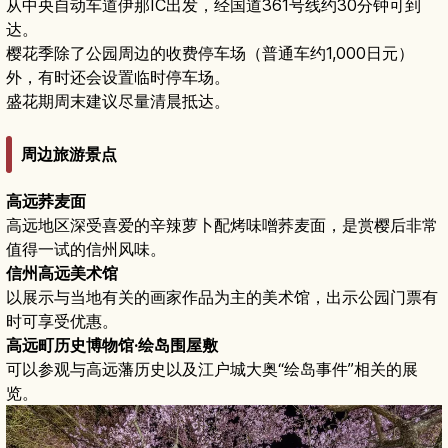
从中央自动车道伊那IC出发，经国道361号线约30分钟可到
达。
樱花季除了公园周边的收费停车场（普通车约1,000日元）
外，有时还会设置临时停车场。
盛花期周末建议尽量清晨抵达。
周边旅游景点
高远荞麦面
高远地区深受喜爱的辛辣萝卜配烤味噌荞麦面，是赏樱后非常
值得一试的信州风味。
信州高远美术馆
以展示与当地有关的画家作品为主的美术馆，出示公园门票有
时可享受优惠。
高远町历史博物馆·绘岛围屋敷
可以参观与高远藩历史以及江户城大奥“绘岛事件”相关的展
览。