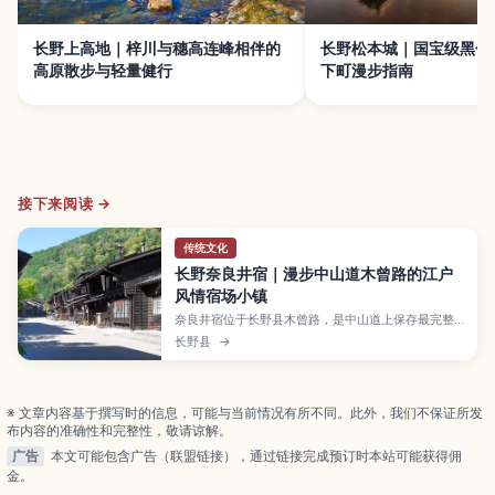
长野上高地｜梓川与穗高连峰相伴的
长野松本城｜国宝级黑色
高原散步与轻量健行
下町漫步指南
接下来阅读 →
传统文化
长野奈良井宿｜漫步中山道木曾路的江户
风情宿场小镇
奈良井宿位于长野县木曾路，是中山道上保存最完整
的江户时代宿场町之一。文章带你走进石板老街与木
长野县
→
造町家，介绍漆器名镇木曾平泽、资料馆与神社等必
逛景点，以及四季风景、传统祭典、在地美食与伴手
礼。并整理电车与自驾交通、步行路线和住宿建议，
适合喜欢历史街道散步的旅人。
※ 文章内容基于撰写时的信息，可能与当前情况有所不同。此外，我们不保证所发
布内容的准确性和完整性，敬请谅解。
广告
本文可能包含广告（联盟链接），通过链接完成预订时本站可能获得佣
金。